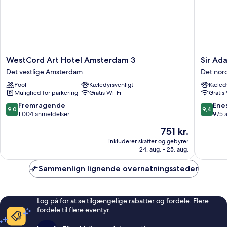
WestCord
Sir
WestCord Art Hotel Amsterdam 3
Sir Ada
Art
Adam
Det vestlige Amsterdam
Det nor
Hotel
Hotel,
Pool
Kæledyrsvenligt
Kæledy
Amsterdam
part
Mulighed for parkering
Gratis Wi-Fi
Gratis
3
of
Det
Sircle
9.0
9.4
Fremragende
Ene
9,0
9,4
vestlige
Collecti
ud
ud
1.004 anmeldelser
975 
Amsterdam
Det
af
af
Prisen
751 kr.
nordlige
10,
10,
er
Amster
Fremragende,
Eneståe
inkluderer skatter og gebyrer
751 kr.
24. aug. - 25. aug.
1.004
975
anmeldelser
anmelde
Sammenlign lignende overnatningssteder
Log på for at se tilgængelige rabatter og fordele. Flere
fordele til flere eventyr.