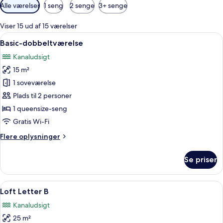
Tilgængelige
Alle værelser
1 seng
2 senge
3+ senge
filtre
for
Viser 15 ud af 15 værelser
værelser
Indlæs
Et hotelværelse med en stor seng, et v
8
Basic-dobbeltværelse
alle
Kanaludsigt
billeder
15 m²
af
Basic-
1 soveværelse
dobbeltværelse
Plads til 2 personer
1 queensize-seng
Gratis Wi-Fi
Flere
Flere oplysninger
oplysninger
om
Se priser
Basic-
dobbeltværelse
Indlæs
Et moderne interiør med en unik spira
10
Loft Letter B
alle
Kanaludsigt
billeder
25 m²
af