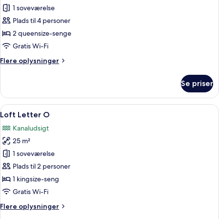
Loft
1 soveværelse
Letter
Plads til 4 personer
B
2 queensize-senge
Gratis Wi-Fi
Flere
Flere oplysninger
oplysninger
om
Se priser
Loft
Letter
B
Indlæs
En rund seng med metalgelænder, hvi
9
Loft Letter O
alle
Kanaludsigt
billeder
25 m²
af
Loft
1 soveværelse
Letter
Plads til 2 personer
O
1 kingsize-seng
Gratis Wi-Fi
Flere
Flere oplysninger
oplysninger