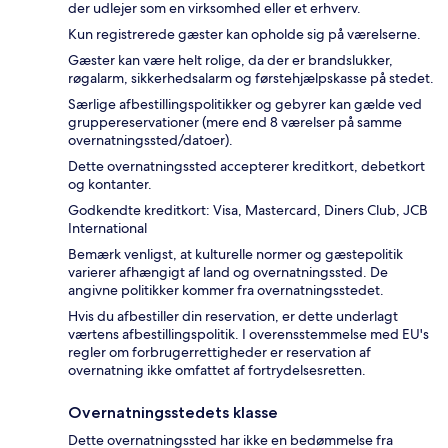
der udlejer som en virksomhed eller et erhverv.
Kun registrerede gæster kan opholde sig på værelserne.
Gæster kan være helt rolige, da der er brandslukker,
røgalarm, sikkerhedsalarm og førstehjælpskasse på stedet.
Særlige afbestillingspolitikker og gebyrer kan gælde ved
gruppereservationer (mere end 8 værelser på samme
overnatningssted/datoer).
Dette overnatningssted accepterer kreditkort, debetkort
og kontanter.
Godkendte kreditkort: Visa, Mastercard, Diners Club, JCB
International
Bemærk venligst, at kulturelle normer og gæstepolitik
varierer afhængigt af land og overnatningssted. De
angivne politikker kommer fra overnatningsstedet.
Hvis du afbestiller din reservation, er dette underlagt
værtens afbestillingspolitik. I overensstemmelse med EU's
regler om forbrugerrettigheder er reservation af
overnatning ikke omfattet af fortrydelsesretten.
Overnatningsstedets klasse
Dette overnatningssted har ikke en bedømmelse fra