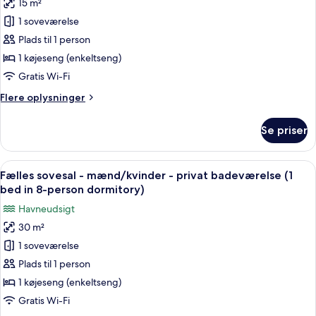
15 m²
Fælles
1 soveværelse
sovesal
-
Plads til 1 person
mænd/kvinder
1 køjeseng (enkeltseng)
-
Gratis Wi-Fi
privat
Flere
Flere oplysninger
badeværelse
oplysninger
(1
om
Se priser
Fælles
bed
sovesal
in
-
Indlæs
Et sovesal med køjesenge, et vindue m
4-
6
mænd/kvinder
Fælles sovesal - mænd/kvinder - privat badeværelse (1
alle
person
-
bed in 8-person dormitory)
privat
billeder
dormitory)
Havneudsigt
badeværelse
af
(1
30 m²
Fælles
bed
1 soveværelse
sovesal
in
4-
-
Plads til 1 person
person
mænd/kvinder
1 køjeseng (enkeltseng)
dormitory)
-
Gratis Wi-Fi
privat