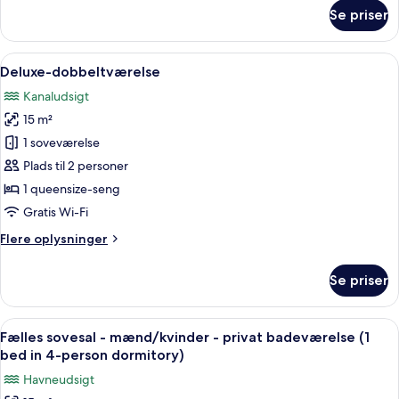
om
Se priser
Deluxe-
værelse
til
Indlæs
Et hotelværelse med en pænt redt sen
6
4
Deluxe-dobbeltværelse
alle
personer
Kanaludsigt
billeder
15 m²
af
Deluxe-
1 soveværelse
dobbeltværelse
Plads til 2 personer
1 queensize-seng
Gratis Wi-Fi
Flere
Flere oplysninger
oplysninger
om
Se priser
Deluxe-
dobbeltværelse
Indlæs
Et sovesal med køjesenge, et vindue m
6
Fælles sovesal - mænd/kvinder - privat badeværelse (1
alle
bed in 4-person dormitory)
billeder
Havneudsigt
af