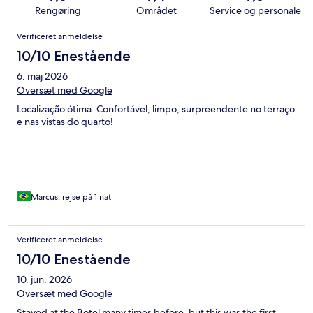
Rengøring
Området
Service og personale
Anmeldelser
Verificeret anmeldelse
10/10 Enestående
6. maj 2026
Oversæt med Google
Localização ótima. Confortável, limpo, surpreendente no terraço
e nas vistas do quarto!
Marcus, rejse på 1 nat
Verificeret anmeldelse
10/10 Enestående
10. jun. 2026
Oversæt med Google
Stayed at the Botel many times before, but this was the first