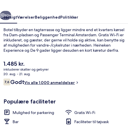
rige
Næste
93+
Oversigt
Værelser
Beliggenhed
Politikker
Botel tilbyder en tagterrasse og ligger mindre end et kvarters kørsel
fra Dam-pladsen og Passenger Terminal Amsterdam. Gratis Wi-Fi er
inkluderet, og gæster, der gerne vil holde sig aktive, kan benytte sig
af muligheden for vandre-/cykelruter i nærheden. Heineken
Experience og De 9 gader ligger desuden en kort køretur derfra.
Rejsende har kun godt at sige om stedets hjælpsomme personale.
Den
1.485 kr.
nuværende
inkluderer skatter og gebyrer
pris
20. aug. - 21. aug.
Loft Letter T | Allergivenligt sengetø
er
Anmeldelser
Godt
7,6
Vis alle 1.000 anmeldelser
1.485 kr.
7,6 ud af 10.
Populære faciliteter
Mulighed for parkering
Gratis Wi-Fi
Bar
Faciliteter til tøjvask