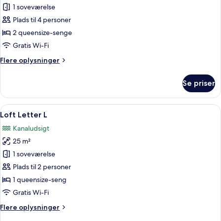
Loft
1 soveværelse
Letter
Plads til 4 personer
E
2 queensize-senge
Gratis Wi-Fi
Flere
Flere oplysninger
oplysninger
om
Se priser
Loft
Letter
E
Indlæs
Et moderne soveværelse med en stor 
6
Loft Letter L
alle
Kanaludsigt
billeder
25 m²
af
Loft
1 soveværelse
Letter
Plads til 2 personer
L
1 queensize-seng
Gratis Wi-Fi
Flere
Flere oplysninger
oplysninger