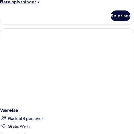
Flere
Flere oplysninger
oplysninger
om
Se priser
Værelse
Værelse
Plads til 4 personer
Gratis Wi-Fi