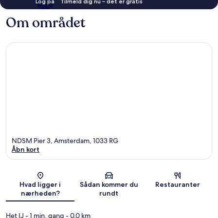
Log på
Tilmeld dig nu – det er gratis
Om området
NDSM Pier 3, Amsterdam, 1033 RG
Åbn kort
Kort
Hvad ligger i
Sådan kommer du
Restauranter
nærheden?
rundt
Het IJ
- 1 min. gang
- 0.0 km