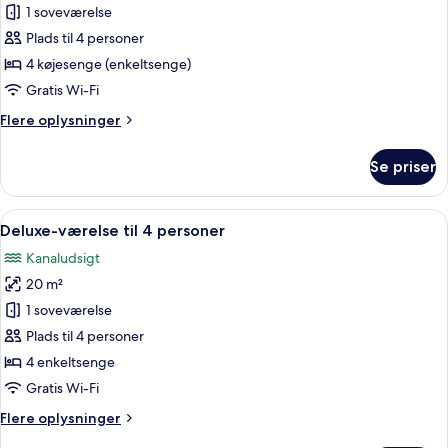
Værelse
1 soveværelse
til
Plads til 4 personer
4
4 køjesenge (enkeltsenge)
personer
Gratis Wi-Fi
Flere
Flere oplysninger
oplysninger
om
Se priser
Værelse
til
4
Indlæs
Et hotelværelse med seng, rød dør, t
6
personer
Deluxe-værelse til 4 personer
alle
Kanaludsigt
billeder
20 m²
af
Deluxe-
1 soveværelse
værelse
Plads til 4 personer
til
4 enkeltsenge
4
Gratis Wi-Fi
personer
Flere
Flere oplysninger
oplysninger