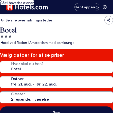
Gå til hovedsektionen
Hent appen
Se alle overnatningssteder
Botel
3.0-
stjernet
Hotel ved floden i Amsterdam med bar/lounge
overnatningssted
Vælg datoer for at se priser
Hvor skal du hen?
Datoer
Gæster
Søg