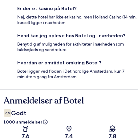
Er der et kasino på Botel?
Nej, dette hotel har ikke et kasino, men Holland Casino (14 min.
kørsel) ligger i nærheden.
Hvad kan jeg opleve hos Botel og i nærheden?
Benyt dig af muligheden for aktiviteter i nærheden som
bådsejlads og vandreture.
Hvordan er området omkring Botel?
Botel ligger ved floden i Det nordlige Amsterdam, kun 7
minutters gang fra Amsterdam.
Anmeldelser af Botel
Anmeldelser
Godt
7,6
1.000 anmeldelser
7,6
7,4
7,8