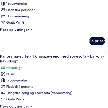
Junior-
1 soveværelse
suite
Plads til 4 personer
-
1 kingsize-seng
balkon
Gratis Wi-Fi
-
Flere
Flere oplysninger
havudsigt
oplysninger
(one
om
Se priser
room)
Junior-
suite
-
Indlæs
Et hotelværelse med balkon, TV, et bo
8
balkon
Panorama-suite - 1 kingsize-seng med sovesofa - balkon -
alle
-
havudsigt
havudsigt
billeder
Havudsigt
(one
af
room)
50 m²
Panorama-
1 soveværelse
suite
-
Plads til 4 personer
1
1 kingsize-seng og 1 sovesofa (dobbeltseng)
kingsize-
Gratis Wi-Fi
seng
Flere
Flere oplysninger