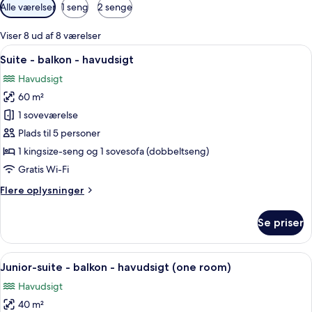
Tilgængelige
Alle værelser
1 seng
2 senge
filtre
for
Viser 8 ud af 8 værelser
værelser
Indlæs
Et hotelværelse med en seng, et sidde
7
Suite - balkon - havudsigt
alle
Havudsigt
billeder
60 m²
af
Suite
1 soveværelse
-
Plads til 5 personer
balkon
1 kingsize-seng og 1 sovesofa (dobbeltseng)
-
Gratis Wi-Fi
havudsigt
Flere
Flere oplysninger
oplysninger
om
Se priser
Suite
-
balkon
Indlæs
Et hotelværelse med en stor seng, et s
5
-
Junior-suite - balkon - havudsigt (one room)
alle
havudsigt
Havudsigt
billeder
40 m²
af