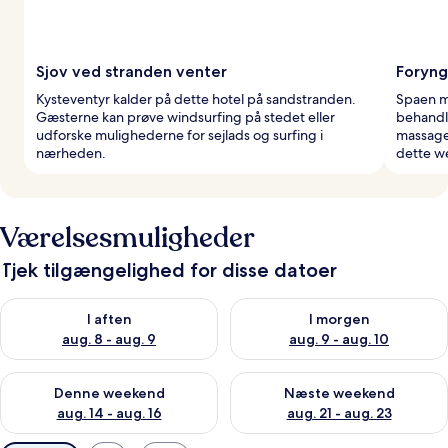
Sjov ved stranden venter
Foryng
Kysteventyr kalder på dette hotel på sandstranden.
Spaen me
Gæsterne kan prøve windsurfing på stedet eller
behandli
udforske mulighederne for sejlads og surfing i
massage
nærheden.
dette we
Værelsesmuligheder
Tjek tilgængelighed for disse datoer
Tjek tilgængelighed for i aften aug. 8 - aug. 9
Tjek tilgængelighed for i morg
I aften
I morgen
aug. 8 - aug. 9
aug. 9 - aug. 10
Tjek tilgængelighed for denne weekend aug. 14 - aug. 16
Tjek tilgængelighed for næste
Denne weekend
Næste weekend
aug. 14 - aug. 16
aug. 21 - aug. 23