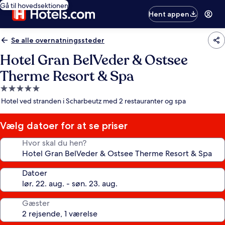
Gå til hovedsektionen
Hent appen
Se alle overnatningssteder
Hotel Gran BelVeder & Ostsee
Therme Resort & Spa
5.0-
stjernet
Hotel ved stranden i Scharbeutz med 2 restauranter og spa
overnatningssted
Vælg datoer for at se priser
Hvor skal du hen?
Datoer
Gæster