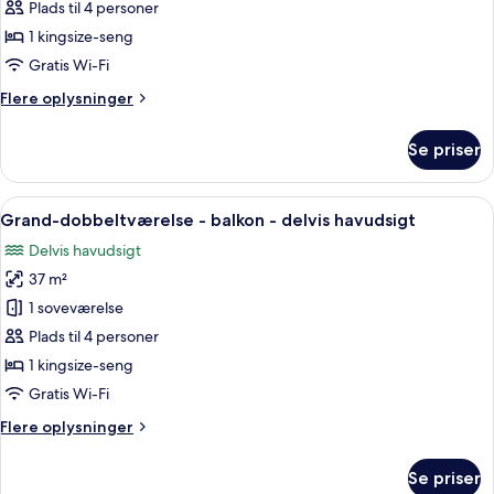
Deluxe-
Plads til 4 personer
dobbeltværelse
1 kingsize-seng
Gratis Wi-Fi
Flere
Flere oplysninger
oplysninger
om
Se priser
Deluxe-
dobbeltværelse
Indlæs
Et hotelværelse med en stor seng, et s
7
Grand-dobbeltværelse - balkon - delvis havudsigt
alle
Delvis havudsigt
billeder
37 m²
af
Grand-
1 soveværelse
dobbeltværelse
Plads til 4 personer
-
1 kingsize-seng
balkon
Gratis Wi-Fi
-
Flere
Flere oplysninger
delvis
oplysninger
havudsigt
om
Se priser
Grand-