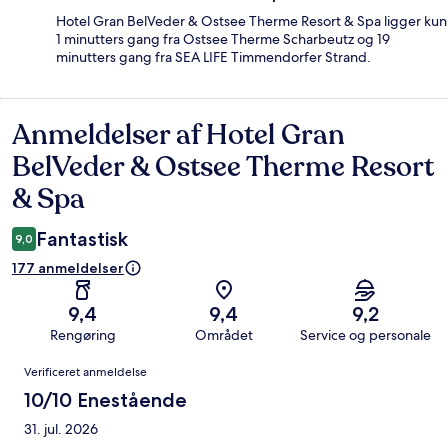
Hotel Gran BelVeder & Ostsee Therme Resort & Spa ligger kun
1 minutters gang fra Ostsee Therme Scharbeutz og 19
minutters gang fra SEA LIFE Timmendorfer Strand.
Anmeldelser af Hotel Gran
Anmeldelser
BelVeder & Ostsee Therme Resort
& Spa
Fantastisk
9,0
177 anmeldelser
9,4
9,4
9,2
Rengøring
Området
Service og personale
Anmeldelser
Verificeret anmeldelse
10/10 Enestående
31. jul. 2026