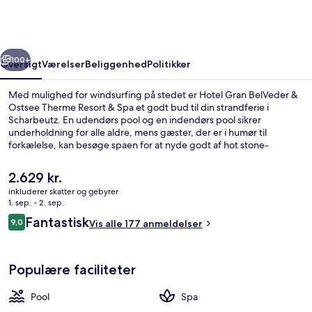
&
Ostsee
Therme
rige
Næste
Resort
100+
Oversigt
Værelser
Beliggenhed
Politikker
&
Med mulighed for windsurfing på stedet er Hotel Gran BelVeder &
Spa
Ostsee Therme Resort & Spa et godt bud til din strandferie i
Scharbeutz. En udendørs pool og en indendørs pool sikrer
underholdning for alle aldre, mens gæster, der er i humør til
forkælelse, kan besøge spaen for at nyde godt af hot stone-
massage, body wrap-behandlinger og aromaterapi.
Spisemulighederne tæller 2 restauranter, og baren/loungen er et
Den
2.629 kr.
godt sted at nyde en kølig drink. En gratis børneklub, en bar ved
nuværende
inkluderer skatter og gebyrer
poolen og et motionscenter er andre højdepunkter på dette hotel
pris
1. sep. - 2. sep.
med luksusfaciliteter.
Trænings-/banepool
er
Anmeldelser
Fantastisk
9,0
Vis alle 177 anmeldelser
2.629 kr.
9,0 ud af 10.
Populære faciliteter
Pool
Spa