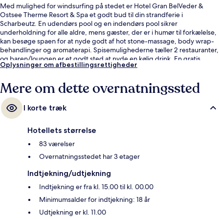
Med mulighed for windsurfing på stedet er Hotel Gran BelVeder &
Ostsee Therme Resort & Spa et godt bud til din strandferie i
Scharbeutz. En udendørs pool og en indendørs pool sikrer
underholdning for alle aldre, mens gæster, der er i humør til forkælelse,
kan besøge spaen for at nyde godt af hot stone-massage, body wrap-
behandlinger og aromaterapi. Spisemulighederne tæller 2 restauranter,
og baren/loungen er et godt sted at nyde en kølig drink. En gratis
Oplysninger om afbestillingsrettigheder
børneklub, en bar ved poolen og et motionscenter er andre
højdepunkter på dette hotel med luksusfaciliteter.
Mere om dette overnatningssted
I korte træk
Hotellets størrelse
83 værelser
Overnatningsstedet har 3 etager
Indtjekning/udtjekning
Indtjekning er fra kl. 15.00 til kl. 00.00
Minimumsalder for indtjekning: 18 år
Udtjekning er kl. 11.00