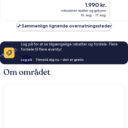
af
af
Prisen
1.990 kr.
10,
10,
er
Fremragende,
Alletider
inkluderer skatter og gebyrer
1.990 kr.
16. aug. - 17. aug.
178
697
anmeldelser
anmelde
Sammenlign lignende overnatningssteder
Log på for at se tilgængelige rabatter og fordele. Flere
fordele til flere eventyr.
Log på
Tilmeld dig nu – det er gratis
Om området