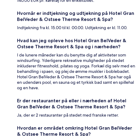
140.00 EUR pr. køretøj for en enkeltbillet.
Hvornår er indtjekning og udtjekning på Hotel Gran
BelVeder & Ostsee Therme Resort & Spa?
Indtjekning fra kl. 15.00 til kl. 00.00. Udtjekning er kl. 11.00.
Hvad kan jeg opleve hos Hotel Gran BelVeder &
Ostsee Therme Resort & Spa og i nærheden?
I de lunere måneder kan du benytte dig af aktiviteter som
windsurfing. Yderligere rekreative muligheder på stedet
inkluderer fitnesshold, pilates og yoga. Forkæl dig selv med en
behandling i spaen, og plej de ømme muskler i boblebadet.
Hotel Gran BelVeder & Ostsee Therme Resort & Spa har ogå
en udendørs pool, en sauna og et tyrkisk bad samt en spillehal
og en have.
Er der restauranter på eller i nærheden af Hotel
Gran BelVeder & Ostsee Therme Resort & Spa?
Ja, der er 2 restauranter på stedet med franske retter.
Hvordan er området omkring Hotel Gran BelVeder
& Ostsee Therme Resort & Spa?