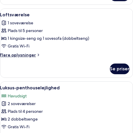
dobbeltværelse
-
Indlæs
Et moderne hotelværelse med spiseplads,
9
balkon
Loftsværelse
alle
-
1 soveværelse
delvis
billeder
havudsigt
Plads til 5 personer
af
Loftsværelse
1 kingsize-seng og 1 sovesofa (dobbeltseng)
Gratis Wi-Fi
Flere
Flere oplysninger
oplysninger
om
Se priser
Loftsværelse
Indlæs
En rummelig stue med stort vindue med
12
Luksus-penthouselejlighed
alle
Havudsigt
billeder
2 soveværelser
af
Luksus-
Plads til 4 personer
penthouselejlighed
2 dobbeltsenge
Gratis Wi-Fi