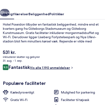
rige
Næste
112+
Oversigt
Værelser
Beliggenhed
Politikker
Hotel Poseidon tilbyder en fantastisk beliggenhed, mindre end et
kvarters gang fra Göteborgs Stadsmuseum og Göteborg
Kunstmuseum. Gratis faciliteter inkluderer morgenmadsbuffet og
Wi-Fi. Derudover ligger Liseberg Forlystelsespark og Nya Ullevi-
stadion blot fem minutters kørsel væk. Rejsende er vilde med
stedets hjælpsomme personale og morgenmad. Offentlig transport
ligger kun en kort gåtur væk: Vasaplatsen Sporvognsstation ligger 2
Den
531 kr.
minutter væk og Vasa Viktoriagatan Sporvognsstation ligger 5
nuværende
inkluderer skatter og gebyrer
minutter derfra.
pris
31. aug. - 1. sep.
Superior-dobbeltværelse | Premium-se
er
Anmeldelser
Fantastisk
9,0
Vis alle 1.190 anmeldelser
531 kr.
9,0 ud af 10.
Populære faciliteter
Kæledyrsvenligt
Mulighed for parkering
Gratis Wi-Fi
Faciliteter til tøjvask