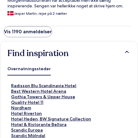
Morgenmadsbuffeten var acceptabel men ikke særlig
inspirerende. Sengen var hellerikke noget at skrive hjem om.
Jesper Martin, rejse på 2 nætter
Vis 1190 anmeldelser
Find inspiration
Overnatningssteder
L
Radisson Blu Scandinavia Hotel
i
L
Best Western Hotel Arena
n
i
L
Gothia Towers & Upper House
k
n
i
L
Quality Hotel 11
å
k
n
i
L
Nordhem
b
å
k
n
i
L
Hotel Riverton
n
b
å
k
n
i
L
Hotel Heden, BW Signature Collection
e
n
b
å
k
n
i
L
Hotel & Ristorante Bellora
r
e
n
b
å
k
n
i
L
Scandic Europa
d
r
e
n
b
å
k
n
i
L
Scandic Mölndal