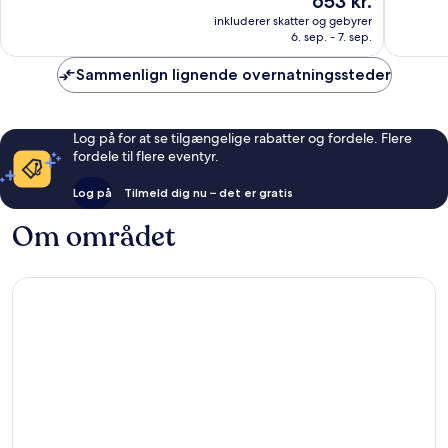
653 kr.
10,
10,
er
Alletiders,
Fremrag
inkluderer skatter og gebyrer
653 kr.
6. sep. - 7. sep.
2.330
3.187
anmeldelser
anmelde
Sammenlign lignende overnatningssteder
Log på for at se tilgængelige rabatter og fordele. Flere
fordele til flere eventyr.
Log på
Tilmeld dig nu – det er gratis
Om området