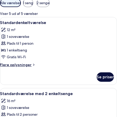
Tilgængelige
Alle værelser
1 seng
2 senge
filtre
for
Viser 5 ud af 5 værelser
værelser
Indlæs
Et hotelværelse med seng, skrivebord,
10
Standardenkeltværelse
alle
12 m²
billeder
1 soveværelse
af
Standardenkeltværelse
Plads til 1 person
1 enkeltseng
Gratis Wi-Fi
Flere
Flere oplysninger
oplysninger
om
Se priser
Standardenkeltværelse
Indlæs
Et moderne hotelværelse med en stor se
17
Standardværelse med 2 enkeltsenge
alle
16 m²
billeder
1 soveværelse
af
Standardværelse
Plads til 2 personer