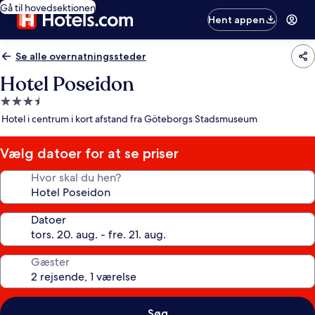
Gå til hovedsektionen
Hent appen
Se alle overnatningssteder
Hotel Poseidon
3.5-
stjernet
Hotel i centrum i kort afstand fra Göteborgs Stadsmuseum
overnatningssted
Vælg datoer for at se priser
Hvor skal du hen?
Datoer
Gæster
Søg