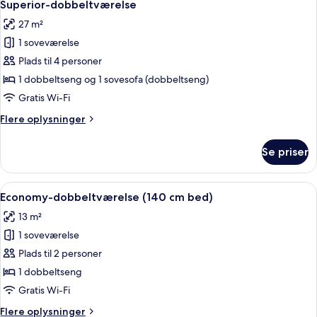
21
Superior-dobbeltværelse
alle
27 m²
billeder
1 soveværelse
af
Superior-
Plads til 4 personer
dobbeltværelse
1 dobbeltseng og 1 sovesofa (dobbeltseng)
Gratis Wi-Fi
Flere
Flere oplysninger
oplysninger
om
Se priser
Superior-
dobbeltværelse
Indlæs
Et soveværelse med seng, skrivebord o
23
Economy-dobbeltværelse (140 cm bed)
alle
13 m²
billeder
1 soveværelse
af
Economy-
Plads til 2 personer
dobbeltværelse
1 dobbeltseng
(140
Gratis Wi-Fi
cm
Flere
Flere oplysninger