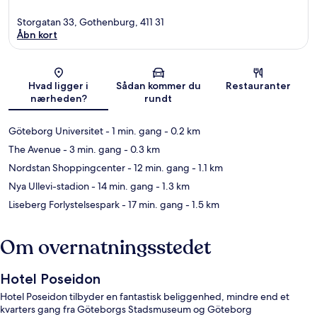
Storgatan 33, Gothenburg, 411 31
Åbn kort
Kort
Hvad ligger i
Sådan kommer du
Restauranter
nærheden?
rundt
Göteborg Universitet
- 1 min. gang
- 0.2 km
The Avenue
- 3 min. gang
- 0.3 km
Nordstan Shoppingcenter
- 12 min. gang
- 1.1 km
Nya Ullevi-stadion
- 14 min. gang
- 1.3 km
Liseberg Forlystelsespark
- 17 min. gang
- 1.5 km
Om overnatningsstedet
Hotel Poseidon
Hotel Poseidon tilbyder en fantastisk beliggenhed, mindre end et
kvarters gang fra Göteborgs Stadsmuseum og Göteborg