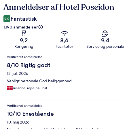
Anmeldelser af Hotel Poseidon
Anmeldelser
Fantastisk
9,0
1.190 anmeldelser
9,2
8,6
9,4
Rengøring
Faciliteter
Service og personale
Anmeldelser
Verificeret anmeldelse
8/10 Rigtig godt
12. jul. 2026
Venligt personale God beliggenhed
susanne, rejse på 1 nat
Verificeret anmeldelse
10/10 Enestående
10. maj 2026