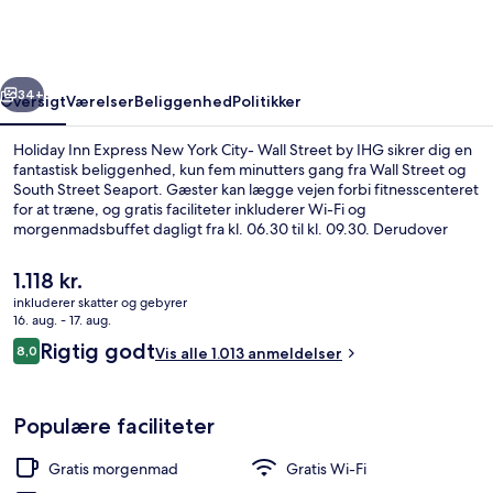
New
York
City-
rige
Næste
Wall
34+
Oversigt
Værelser
Beliggenhed
Politikker
Street
Holiday Inn Express New York City- Wall Street by IHG sikrer dig en
by
fantastisk beliggenhed, kun fem minutters gang fra Wall Street og
South Street Seaport. Gæster kan lægge vejen forbi fitnesscenteret
IHG
for at træne, og gratis faciliteter inkluderer Wi-Fi og
morgenmadsbuffet dagligt fra kl. 06.30 til kl. 09.30. Derudover
ligger Brooklyn Bridge og Battery Park blot 10 minutters gang væk.
Stedets hjælpsomme personale og beliggenhed får rigtig gode
Den
1.118 kr.
bedømmelser fra rejsende. Overnatningsstedet ligger kun en kort
nuværende
inkluderer skatter og gebyrer
gåtur fra offentlig transport: Wall St. Station (William St.) ligger 3
pris
16. aug. - 17. aug.
minutter væk og Broad St. Subwaystation ligger 5 minutter derfra.
Udendørsområde
er
Anmeldelser
Rigtig godt
8,0
Vis alle 1.013 anmeldelser
1.118 kr.
8,0 ud af 10.
Populære faciliteter
Gratis morgenmad
Gratis Wi-Fi