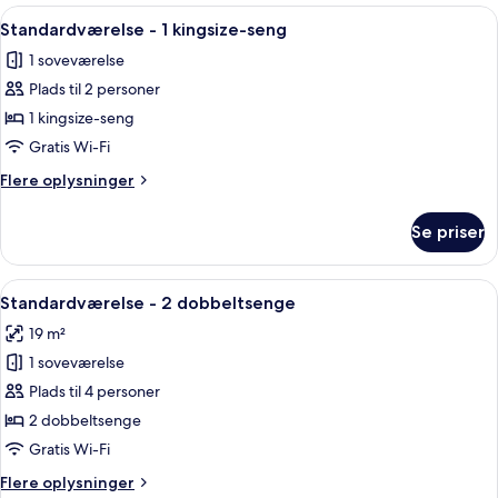
1
Indlæs
Et hotelværelse med en seng, et natb
8
kingsize-
Standardværelse - 1 kingsize-seng
alle
seng
1 soveværelse
(High
billeder
Floor)
Plads til 2 personer
af
Standardværelse
1 kingsize-seng
-
Gratis Wi-Fi
1
Flere
Flere oplysninger
kingsize-
oplysninger
seng
om
Se priser
Standardværelse
-
1
Indlæs
Et hotelværelse med to senge, et skr
5
kingsize-
Standardværelse - 2 dobbeltsenge
alle
seng
19 m²
billeder
1 soveværelse
af
Standardværelse
Plads til 4 personer
-
2 dobbeltsenge
2
Gratis Wi-Fi
dobbeltsenge
Flere
Flere oplysninger