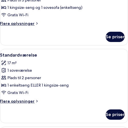
Standardværelse
Plads til 3 personer
-
1 kingsize-seng og 1 sovesofa (enkeltseng)
1
Gratis Wi-Fi
kingsize-
Flere
Flere oplysninger
seng
oplysninger
med
om
Se priser
Standardværelse
sovesofa
-
1
Indlæs
Et hotelværelse med en seng, et natb
6
kingsize-
Standardværelse
alle
seng
17 m²
med
billeder
sovesofa
1 soveværelse
af
Standardværelse
Plads til 2 personer
1 enkeltseng ELLER 1 kingsize-seng
Gratis Wi-Fi
Flere
Flere oplysninger
oplysninger
om
Se priser
Standardværelse