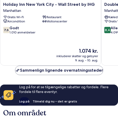
Holiday
DoubleT
Holiday Inn New York City - Wall Street by IHG
Double
Inn
by
Manhattan
Manhat
New
Hilton
Gratis Wi-Fi
Restaurant
Kæledy
York
New
Aircondition
Motionscenter
Gratis
City
York
-
Downto
7.6
8.4
Godt
Alle
7,6
8,4
Wall
Manhatt
ud
ud
1.010 anmeldelser
4.09
Street
af
af
by
10,
10,
IHG
Godt,
Alletider
Prisen
1.074 kr.
Manhattan
1.010
4.099
er
anmeldelser
anmelde
inkluderer skatter og gebyrer
1.074 kr.
9. aug. - 10. aug.
Sammenlign lignende overnatningssteder
Log på for at se tilgængelige rabatter og fordele. Flere
fordele til flere eventyr.
Log på
Tilmeld dig nu – det er gratis
Om området