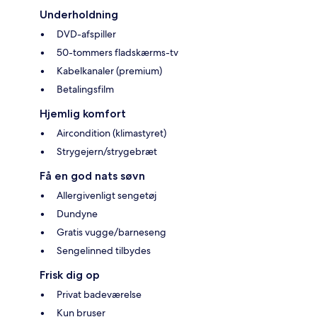
Underholdning
DVD-afspiller
50-tommers fladskærms-tv
Kabelkanaler (premium)
Betalingsfilm
Hjemlig komfort
Aircondition (klimastyret)
Strygejern/strygebræt
Få en god nats søvn
Allergivenligt sengetøj
Dundyne
Gratis vugge/barneseng
Sengelinned tilbydes
Frisk dig op
Privat badeværelse
Kun bruser