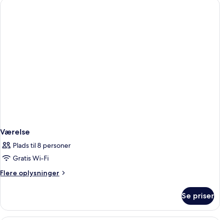
Værelse
Plads til 8 personer
Gratis Wi-Fi
Flere
Flere oplysninger
oplysninger
om
Se priser
Værelse