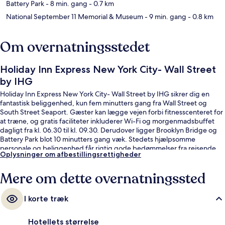
Battery Park
- 8 min. gang
- 0.7 km
National September 11 Memorial & Museum
- 9 min. gang
- 0.8 km
Om overnatningsstedet
Holiday Inn Express New York City- Wall Street
by IHG
Holiday Inn Express New York City- Wall Street by IHG sikrer dig en
fantastisk beliggenhed, kun fem minutters gang fra Wall Street og
South Street Seaport. Gæster kan lægge vejen forbi fitnesscenteret for
at træne, og gratis faciliteter inkluderer Wi-Fi og morgenmadsbuffet
dagligt fra kl. 06.30 til kl. 09.30. Derudover ligger Brooklyn Bridge og
Battery Park blot 10 minutters gang væk. Stedets hjælpsomme
personale og beliggenhed får rigtig gode bedømmelser fra rejsende.
Oplysninger om afbestillingsrettigheder
Overnatningsstedet ligger kun en kort gåtur fra offentlig transport: Wall
St. Station (William St.) ligger 3 minutter væk og Broad St.
Mere om dette overnatningssted
Subwaystation ligger 5 minutter derfra.
I korte træk
Hotellets størrelse