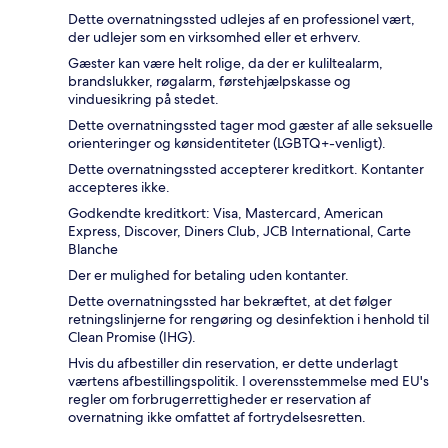
Dette overnatningssted udlejes af en professionel vært,
der udlejer som en virksomhed eller et erhverv.
Gæster kan være helt rolige, da der er kuliltealarm,
brandslukker, røgalarm, førstehjælpskasse og
vinduesikring på stedet.
Dette overnatningssted tager mod gæster af alle seksuelle
orienteringer og kønsidentiteter (LGBTQ+-venligt).
Dette overnatningssted accepterer kreditkort. Kontanter
accepteres ikke.
Godkendte kreditkort: Visa, Mastercard, American
Express, Discover, Diners Club, JCB International, Carte
Blanche
Der er mulighed for betaling uden kontanter.
Dette overnatningssted har bekræftet, at det følger
retningslinjerne for rengøring og desinfektion i henhold til
Clean Promise (IHG).
Hvis du afbestiller din reservation, er dette underlagt
værtens afbestillingspolitik. I overensstemmelse med EU's
regler om forbrugerrettigheder er reservation af
overnatning ikke omfattet af fortrydelsesretten.