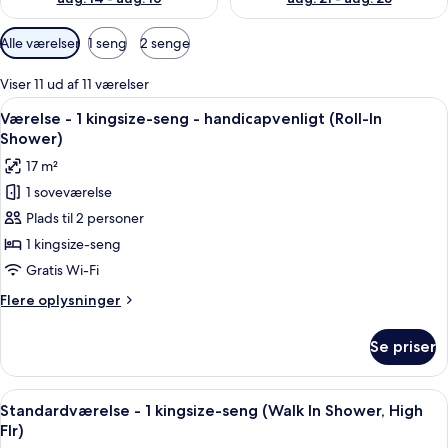
Tilgængelige
Alle værelser
1 seng
2 senge
filtre
for
Viser 11 ud af 11 værelser
værelser
Indlæs
Et hotelværelse med en seng, et natb
8
Værelse - 1 kingsize-seng - handicapvenligt (Roll-In
alle
Shower)
billeder
17 m²
af
1 soveværelse
Værelse
Plads til 2 personer
-
1
1 kingsize-seng
kingsize-
Gratis Wi-Fi
seng
Flere
Flere oplysninger
-
oplysninger
handicapvenligt
om
Se priser
Værelse
(Roll-
-
In
1
Indlæs
Et hotelværelse med en seng, et natb
Shower)
7
kingsize-
Standardværelse - 1 kingsize-seng (Walk In Shower, High
alle
seng
Flr)
-
billeder