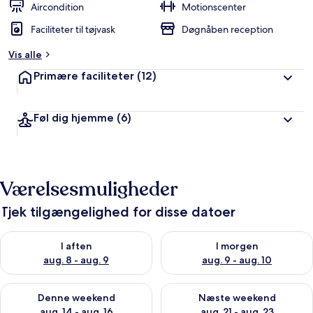
Aircondition
Motionscenter
Faciliteter til tøjvask
Døgnåben reception
Vis alle
Primære faciliteter
(12)
Føl dig hjemme
(6)
Værelsesmuligheder
Tjek tilgængelighed for disse datoer
Tjek tilgængelighed for i aften aug. 8 - aug. 9
Tjek tilgængelighed for i morg
I aften
I morgen
aug. 8 - aug. 9
aug. 9 - aug. 10
Tjek tilgængelighed for denne weekend aug. 14 - aug. 16
Tjek tilgængelighed for næste
Denne weekend
Næste weekend
aug. 14 - aug. 16
aug. 21 - aug. 23