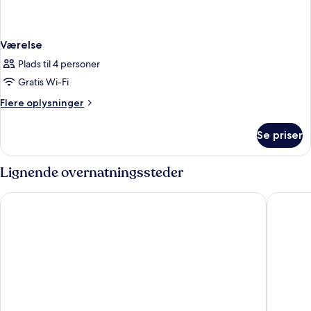
Værelse
Plads til 4 personer
Gratis Wi-Fi
Flere
Flere oplysninger
oplysninger
om
Se priser
Værelse
Lignende overnatningssteder
Holiday Inn New York City - Wall Street by IHG
DoubleT