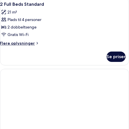
Indlæs
Allergivenligt sengetøj, dundyner, pe
4
2 Full Beds Standard
alle
21 m²
billeder
Plads til 4 personer
af
2
2 dobbeltsenge
Full
Gratis Wi-Fi
Beds
Flere
Flere oplysninger
Standard
oplysninger
om
Se priser
2
Full
Beds
Standard