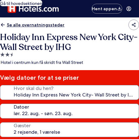
Gå til hovedsektionen
Hent appen
Se alle overnatningssteder
Holiday Inn Express New York City-
Wall Street by IHG
2.5-
stjernet
Hotel i centrum kun få skridt fra Wall Street
overnatningssted
Vælg datoer for at se priser
Hvor skal du hen?
Datoer
Gæster