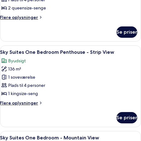
af
Deluxe-
2 queensize-senge
værelse
Flere
Flere oplysninger
-
oplysninger
om
2
Se priser
Deluxe-
queensize-
værelse
senge
-
Indlæs
Sky Suites One Bedroom Penthouse - S
7
2
Sky Suites One Bedroom Penthouse - Strip View
alle
queensize-
Byudsigt
senge
billeder
136 m²
af
Sky
1 soveværelse
Suites
Plads til 4 personer
One
1 kingsize-seng
Bedroom
Flere
Flere oplysninger
Penthouse
oplysninger
-
om
Se priser
Sky
Strip
Suites
View
One
Indlæs
Et moderne hotelværelse med en stor 
7
Bedroom
Sky Suites One Bedroom - Mountain View