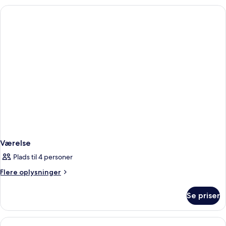
Værelse
Plads til 4 personer
Flere
Flere oplysninger
oplysninger
om
Se priser
Værelse