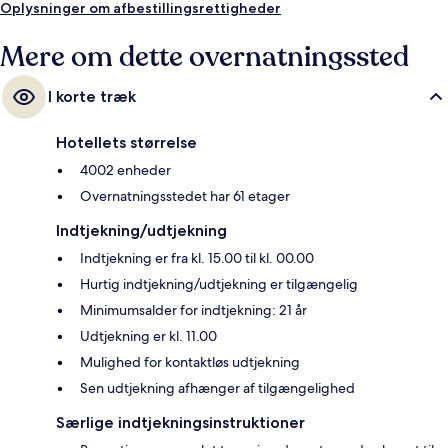
offentlig transport: MGM Grand Monorail Station ligger 12 minutter
Oplysninger om afbestillingsrettigheder
derfra.
Mere om dette overnatningssted
I korte træk
Hotellets størrelse
4002 enheder
Overnatningsstedet har 61 etager
Indtjekning/udtjekning
Indtjekning er fra kl. 15.00 til kl. 00.00
Hurtig indtjekning/udtjekning er tilgængelig
Minimumsalder for indtjekning: 21 år
Udtjekning er kl. 11.00
Mulighed for kontaktløs udtjekning
Sen udtjekning afhænger af tilgængelighed
Særlige indtjekningsinstruktioner