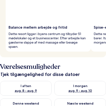
Balance mellem arbejde og fritid
Spise-
Dette resort ligger i byens centrum og tilbyder 51
Dette re
mødelokaler og et businesscenter. Efter arbejde kan
barer. I
gæsterne slappe af med massage eller besøge
morgenm
spaen.
Værelsesmuligheder
Tjek tilgængelighed for disse datoer
Tjek tilgængelighed for i aften aug. 8 - aug. 9
Tjek tilgængelighed for i morg
I aften
I morgen
aug. 8 - aug. 9
aug. 9 - aug. 10
Tjek tilgængelighed for denne weekend aug. 14 - aug. 16
Tjek tilgængelighed for næste
Denne weekend
Næste weekend