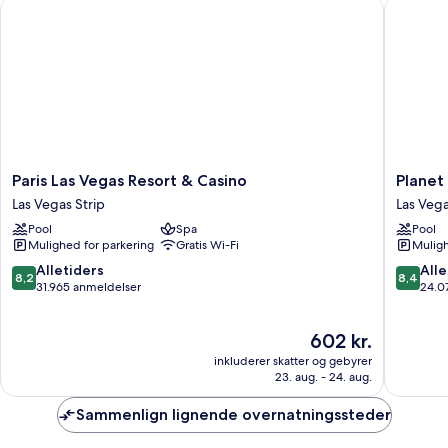
Paris Las Vegas Resort & Casino
Planet H
Paris
Planet
Paris Las Vegas Resort & Casino
Planet
Las
Hollywo
Las Vegas Strip
Las Vega
Vegas
Resort
Pool
Spa
Pool
Resort
&
Mulighed for parkering
Gratis Wi-Fi
Muligh
&
Casino
Casino
Las
8.2
8.4
Alletiders
Alle
8,2
8,4
Las
Vegas
ud
ud
31.965 anmeldelser
24.0
Vegas
Strip
af
af
Strip
10,
10,
Prisen
602 kr.
Alletiders,
Alletider
er
31.965
24.072
inkluderer skatter og gebyrer
602 kr.
anmeldelser
anmelde
23. aug. - 24. aug.
Sammenlign lignende overnatningssteder