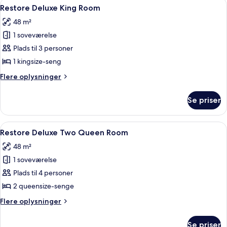
Indlæs
Et hotelværelse med en stor seng, to l
5
Accessible
Restore Deluxe King Room
alle
Room
48 m²
billeder
1 soveværelse
af
Restore
Plads til 3 personer
Deluxe
1 kingsize-seng
King
Flere
Flere oplysninger
Room
oplysninger
om
Se priser
Restore
Deluxe
King
Indlæs
Et hotelværelse med to senge, et skriv
7
Room
Restore Deluxe Two Queen Room
alle
48 m²
billeder
1 soveværelse
af
Restore
Plads til 4 personer
Deluxe
2 queensize-senge
Two
Flere
Flere oplysninger
Queen
oplysninger
Room
om
Se priser