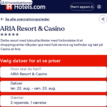
Gå til hovedsektionen
Hent appen
Se alle overnatningssteder
ARIA Resort & Casino
5.0-
stjernet
Dette resort med luksusfaciliteter med forbindelse til et
overnatningssted
shoppingcenter tilbyder spa med fuld service og befinder sig tæt på
Casino at Aria
Vælg datoer for at se priser
Hvor skal du hen?
Datoer
Gæster