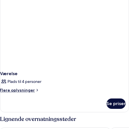
Værelse
Plads til 4 personer
Flere
Flere oplysninger
oplysninger
om
Se priser
Værelse
Lignende overnatningssteder