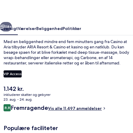
Casino
rige
Næste
118+
Oversigt
Værelser
Beliggenhed
Politikker
Med en beliggenhed mindre end fem minutters gang fra Casino at
Aria tilbyder ARIA Resort & Casino et kasino og en natklub. Du kan
besøge spaen for at blive forkælet med deep tissue-massage, body
wrap-behandlinger eller aromaterapi, og Carbone, en af 14
restauranter, serverer italienske retter og er åben til aftensmad.
Andre højdepunkter på dette resort med luksusfaciliteter tæller 3
udendørs pools, en bar ved poolen og et fitnesscenter. Rejsende er
VIP Access
vilde med stedets pool og behagelige senge. Overnatningsstedet
ligger kun en kort gåtur fra offentlig transport: MGM Grand
Den
1.142 kr.
Monorail Station ligger 12 minutter derfra.
3 udendørs pools, hytter (tillægsgebyr)
nuværende
inkluderer skatter og gebyrer
pris
23. aug. - 24. aug.
er
Anmeldelser
Fremragende
8,8
Vis alle 11.497 anmeldelser
1.142 kr.
8,8 ud af 10.
Populære faciliteter