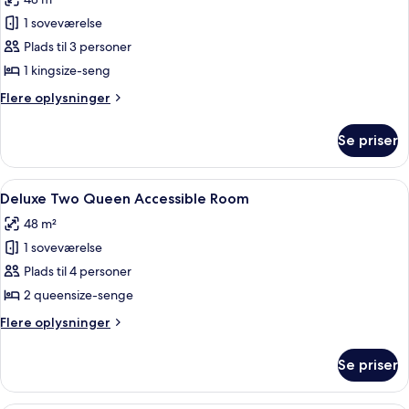
billeder
1 soveværelse
af
Deluxe
Plads til 3 personer
Room
1 kingsize-seng
Accessible
Flere
Flere oplysninger
oplysninger
om
Se priser
Deluxe
Room
Accessible
Indlæs
Et hotelværelse med to senge, et skriv
7
Deluxe Two Queen Accessible Room
alle
48 m²
billeder
1 soveværelse
af
Deluxe
Plads til 4 personer
Two
2 queensize-senge
Queen
Flere
Flere oplysninger
Accessible
oplysninger
Room
om
Se priser
Deluxe
Two
Queen