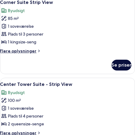
9
Corner Suite Strip View
alle
Byudsigt
billeder
85 m²
af
Corner
1 soveværelse
Suite
Plads til 3 personer
Strip
1 kingsize-seng
View
Flere
Flere oplysninger
oplysninger
om
Se priser
Corner
Suite
Strip
Indlæs
Et hotelværelse med to senge, et sto
6
View
Center Tower Suite - Strip View
alle
Byudsigt
billeder
100 m²
af
Center
1 soveværelse
Tower
Plads til 4 personer
Suite
2 queensize-senge
-
Flere
Flere oplysninger