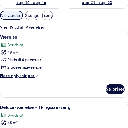
aug. 14 - aug. 16
aug. 21 - aug. 23
Tilgængelige
Alle værelser
2 senge
1 seng
filtre
for
Viser 19 ud af 19 værelser
værelser
Indlæs
Værelse | 1 soveværelse, premium-seng
7
Værelse
alle
Byudsigt
billeder
48 m²
af
Værelse
Plads til 4 personer
2 queensize-senge
Flere
Flere oplysninger
oplysninger
om
Se priser
Værelse
Indlæs
Et hotelværelse med en stor seng, to l
7
Deluxe-værelse - 1 kingsize-seng
alle
Byudsigt
billeder
48 m²
af