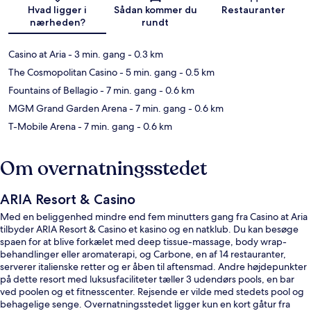
Kort
Hvad ligger i
Sådan kommer du
Restauranter
nærheden?
rundt
Casino at Aria
- 3 min. gang
- 0.3 km
The Cosmopolitan Casino
- 5 min. gang
- 0.5 km
Fountains of Bellagio
- 7 min. gang
- 0.6 km
MGM Grand Garden Arena
- 7 min. gang
- 0.6 km
T-Mobile Arena
- 7 min. gang
- 0.6 km
Om overnatningsstedet
ARIA Resort & Casino
Med en beliggenhed mindre end fem minutters gang fra Casino at Aria
tilbyder ARIA Resort & Casino et kasino og en natklub. Du kan besøge
spaen for at blive forkælet med deep tissue-massage, body wrap-
behandlinger eller aromaterapi, og Carbone, en af 14 restauranter,
serverer italienske retter og er åben til aftensmad. Andre højdepunkter
på dette resort med luksusfaciliteter tæller 3 udendørs pools, en bar
ved poolen og et fitnesscenter. Rejsende er vilde med stedets pool og
behagelige senge. Overnatningsstedet ligger kun en kort gåtur fra