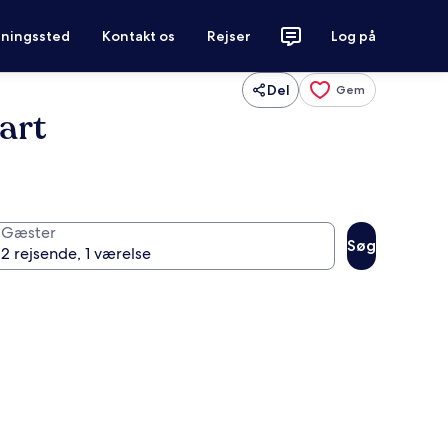
tningssted
Kontakt os
Rejser
Log på
Del
Gem
art
Gæster
Søg