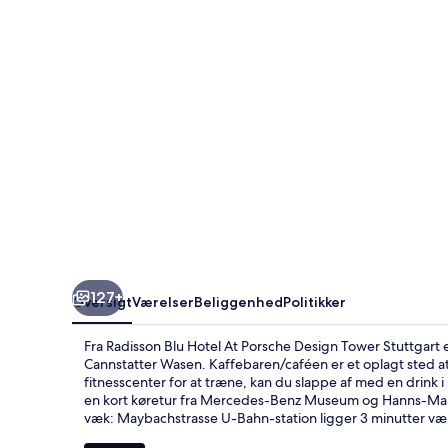
Porsche
Design
Tower
Stuttgart
127+
Oversigt
Værelser
Beliggenhed
Politikker
Fra Radisson Blu Hotel At Porsche Design Tower Stuttgart 
Cannstatter Wasen. Kaffebaren/caféen er et oplagt sted at 
fitnesscenter for at træne, kan du slappe af med en drink 
en kort køretur fra Mercedes-Benz Museum og Hanns-Martin
væk: Maybachstrasse U-Bahn-station ligger 3 minutter væk