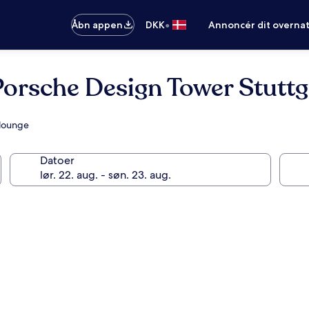
•
Åbn appen
DKK
Annoncér dit overna
Porsche Design Tower Stuttg
/lounge
Datoer