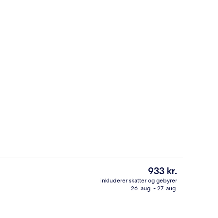
Lobby
Den
933 kr.
nuværende
inkluderer skatter og gebyrer
pris
26. aug. - 27. aug.
ter
Bar på tagterrassen
er
933 kr.