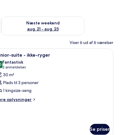
d aug. 14 - aug. 16
Tjek tilgængelighed for næste weekend aug. 21 - aug. 23
Næste weekend
aug. 21 - aug. 23
Viser 6 ud af 6 værelser
nnem store vinduer.
skrivebord med stol, et fjernsyn monteret på væggen og udsigt over byen ge
ndlæs
Et moderne hotelværelse med en stor seng, et 
9
nior-suite - ikke-ryger
le
Fantastisk
illeder
0
9,0 ud af 10
(2
2 anmeldelser
f
anmeldelser)
30 m²
unior-
Plads til 3 personer
uite
1 kingsize-seng
ere
kke-
ere oplysninger
lysninger
yger
m
nior-
ite
Se priser
ke-