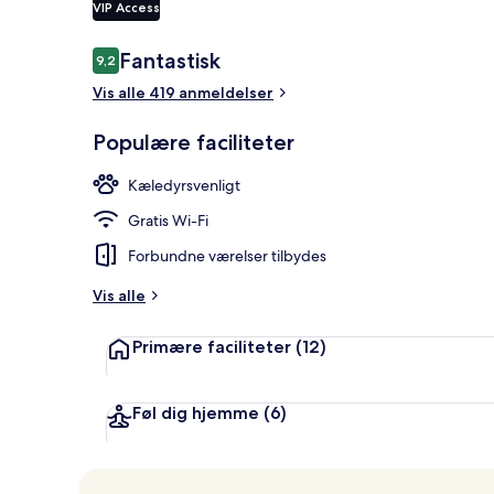
VIP Access
Anmeldelser
Fantastisk
9,2
9,2 ud af 10.
Bar på tagte
Vis alle 419 anmeldelser
Populære faciliteter
Kæledyrsvenligt
Gratis Wi-Fi
Forbundne værelser tilbydes
Vis alle
Primære faciliteter
(12)
Føl dig hjemme
(6)