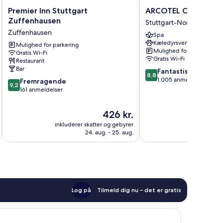
Premier
ARCOTEL
Premier Inn Stuttgart
ARCOTEL Camino
Inn
Camino
Zuffenhausen
Stuttgart-Nord
Stuttgart
Stuttgart-
Zuffenhausen
Spa
Zuffenhausen
Nord
Kæledyrsvenligt
Zuffenhausen
Mulighed for parkering
Mulighed for parkering
Gratis Wi-Fi
Gratis Wi-Fi
Restaurant
Bar
8.8
Fantastisk
8,8
ud
1.005 anmeldelser
9.2
Fremragende
9,2
af
ud
161 anmeldelser
10,
af
Fantastisk,
10,
Prisen
426 kr.
1.005
Fremragende,
er
anmeldelser
inkluderer skatter og gebyrer
inkluderer 
161
426 kr.
24. aug. - 25. aug.
anmeldelser
Log på
Tilmeld dig nu – det er gratis