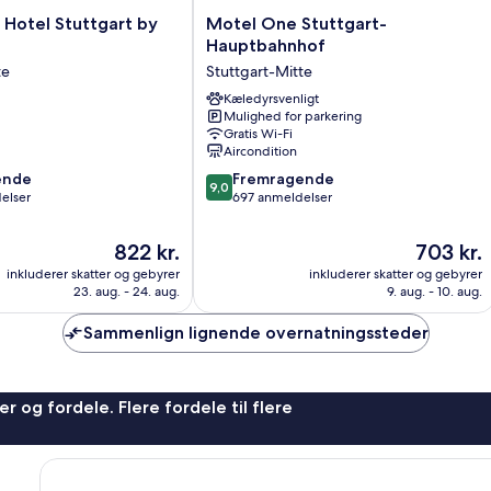
Motel
Hotel Stuttgart by
Motel One Stuttgart-
One
Hauptbahnhof
Stuttgart-
te
Stuttgart-Mitte
Hauptbahnhof
Stuttgart-
Kæledyrsvenligt
Mulighed for parkering
Mitte
Gratis Wi-Fi
Aircondition
9.0
ende
Fremragende
9,0
ud
elser
697 anmeldelser
af
10,
Prisen
Prisen
822 kr.
703 kr.
,
Fremragende,
er
er
inkluderer skatter og gebyrer
inkluderer skatter og gebyrer
697
822 kr.
703 kr.
23. aug. - 24. aug.
9. aug. - 10. aug.
anmeldelser
Sammenlign lignende overnatningssteder
r og fordele. Flere fordele til flere