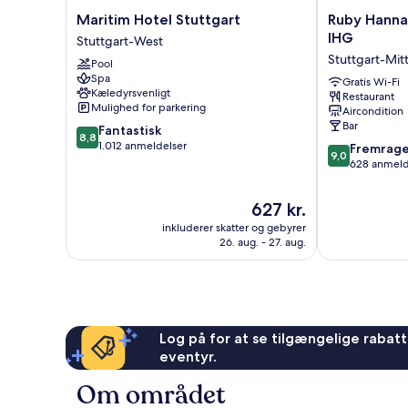
Maritim
Ruby
Maritim Hotel Stuttgart
Ruby Hanna 
Hotel
Hanna
IHG
Stuttgart-West
Stuttgart
Hotel
Stuttgart-Mit
Pool
Stuttgart-
Stuttgart
Spa
West
by
Gratis Wi-Fi
Kæledyrsvenligt
Restaurant
IHG
Mulighed for parkering
Aircondition
Stuttgart-
Bar
8.8
Fantastisk
Mitte
8,8
ud
1.012 anmeldelser
9.0
Fremrag
9,0
af
ud
628 anmeld
10,
af
Fantastisk,
10,
Prisen
627 kr.
1.012
Fremragende
er
anmeldelser
inkluderer skatter og gebyrer
628
627 kr.
26. aug. - 27. aug.
anmeldelser
Log på for at se tilgængelige rabatte
eventyr.
Om området