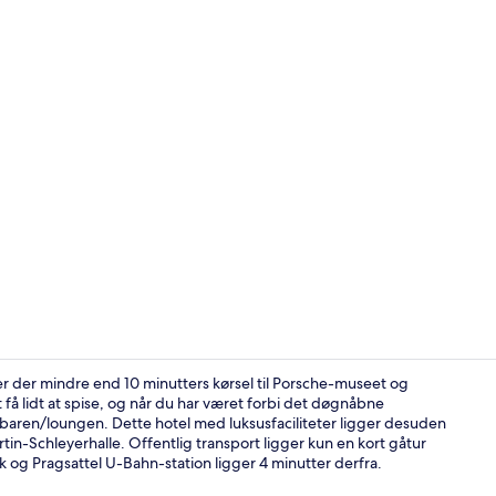
Lobby
er der mindre end 10 minutters kørsel til Porsche-museet og
få lidt at spise, og når du har været forbi det døgnåbne
i baren/loungen. Dette hotel med luksusfaciliteter ligger desuden
Mødefacilite
-Schleyerhalle. Offentlig transport ligger kun en kort gåtur
 og Pragsattel U-Bahn-station ligger 4 minutter derfra.