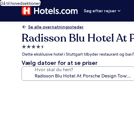
Gå til hovedsektionen
Søg efter rejser
Se alle overnatningssteder
Radisson Blu Hotel At 
4.5-
stjernet
Dette eksklusive hotel i Stuttgart tilbyder restaurant og bar
overnatningssted
Vælg datoer for at se priser
Hvor skal du hen?
Billedgalleri
for
Radisson
Blu
Hotel
At