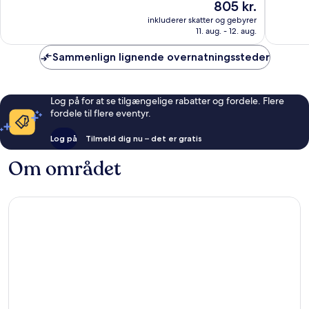
Prisen
805 kr.
10,
er
Fremragende,
inkluderer skatter og gebyrer
805 kr.
11. aug. - 12. aug.
74
anmeldelser
Sammenlign lignende overnatningssteder
Log på for at se tilgængelige rabatter og fordele. Flere
fordele til flere eventyr.
Log på
Tilmeld dig nu – det er gratis
Om området