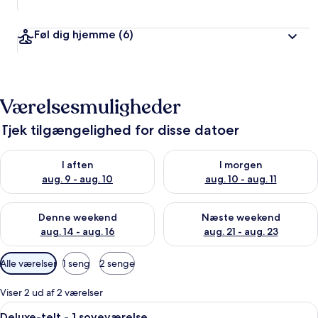
Føl dig hjemme
(6)
Værelsesmuligheder
Tjek tilgængelighed for disse datoer
Tjek tilgængelighed for i aften aug. 9 - aug. 10
Tjek tilgængelighed for i morg
I aften
I morgen
aug. 9 - aug. 10
aug. 10 - aug. 11
Tjek tilgængelighed for denne weekend aug. 14 - aug. 16
Tjek tilgængelighed for næste
Denne weekend
Næste weekend
aug. 14 - aug. 16
aug. 21 - aug. 23
Tilgængelige
Alle værelser
1 seng
2 senge
filtre
for
Viser 2 ud af 2 værelser
værelser
Indlæs
Et teltværelse med seng, sofa, lampe og
7
Deluxe-telt - 1 soveværelse