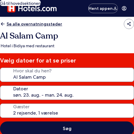
Gå til hovedsektionen
Hent appen
Se alle overnatningssteder
Al Salam Camp
Hotel i Bidiya med restaurant
Vælg datoer for at se priser
Hvor skal du hen?
Datoer
Gæster
Søg