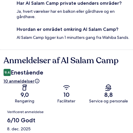
Har Al Salam Camp private udendørs områder?
Ja, hvert værelser har en balkon eller gårdhave og en
gårdhave.
Hvordan er området omkring Al Salam Camp?
Al Salam Camp ligger kun 1 minutters gang fra Wahiba Sands.
Anmeldelser af Al Salam Camp
Anmeldelser
Enestående
9,4
10 anmeldelser
9,0
10
8,8
Rengøring
Faciliteter
Service og personale
Anmeldelser
Verificeret anmeldelse
6/10 Godt
8. dec. 2025