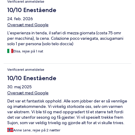
Verificeret anmeldelse
Bedouin visit (paid for) and dune bashing (complimentary). The
driver was great and offered lots of information for me as we
10/10 Enestående
drove. However I would skip the Bedouin visit as the women sits
24. feb. 2026
on her mobile phone watching videos and arguing with her
daughter, the entire time after she has tried to sell you things.
Oversæt med Google
Her and her family did not really want to spend time here -
L’esperienza in tenda, il safari di mezza giornata (costa 75 omr
which is ok, but better to cancel the trip than go for no reason -
per macchina), la cena. Colazione poco variegata, asciugamani
it does not feel very authentic unfortunately. I will definitely visit
solo 1 per persona (solo telo doccia)
this camp again. Thank you team!!
Elisa, rejse på 1 nat
Verificeret anmeldelse
10/10 Enestående
30. maj 2025
Oversæt med Google
Det var et fantastisk opphold. Alle som jobber der er så vennlige
og imøtekommende. Vi virkelig storkoste oss, selv om varmen
var ekstrem. Vi ble til og med oppgradert til et større telt fordi
det var utenfor sesong og få gjester. Vi vil spesielt trekke frem
Sujon, som var veldig trivelig og gjorde alt for at vi skulle trives.
Vi vil varmt anbefale alle å ta turen hit om du ferierer i Oman <3
Anne Lene, rejse på 2 nætter