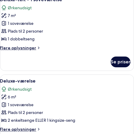
alle
Ørkenudsigt
billeder
7 m²
af
Deluxe-
1 soveværelse
telt
Plads til 2 personer
-
1 dobbeltseng
1
Flere
Flere oplysninger
soveværelse
oplysninger
om
Se priser
Deluxe-
telt
-
Indlæs
Et værelse med en seng, et natbord, 
16
1
Deluxe-værelse
alle
soveværelse
Ørkenudsigt
billeder
6 m²
af
Deluxe-
1 soveværelse
værelse
Plads til 2 personer
2 enkeltsenge ELLER 1 kingsize-seng
Flere
Flere oplysninger