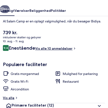
rige
Næste
86+
Oversigt
Værelser
Beliggenhed
Politikker
Al Salam Camp er en oplagt valgmulighed, når du besøger Bidiya.
Den
739 kr.
nuværende
inkluderer skatter og gebyrer
pris
10. aug. - 11. aug.
er
Anmeldelser
Enestående
9,4
Vis alle 10 anmeldelser
739 kr.
9,4 ud af 10.
Luftfoto
Populære faciliteter
Gratis morgenmad
Mulighed for parkering
Gratis Wi-Fi
Restaurant
Aircondition
Vis alle
Primære faciliteter
(12)