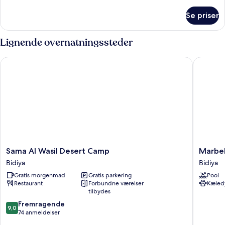
oplysninger
om
Se priser
Deluxe-
værelse
Lignende overnatningssteder
Sama Al Wasil Desert Camp
Marbella
Sama
Marbell
Sama Al Wasil Desert Camp
Marbel
Al
Luxury
Bidiya
Bidiya
Wasil
Desert
Gratis morgenmad
Gratis parkering
Pool
Desert
Camp
Restaurant
Forbundne værelser
Kæledy
Camp
Bidiya
tilbydes
Bidiya
9.0
Fremragende
9,0
ud
74 anmeldelser
af