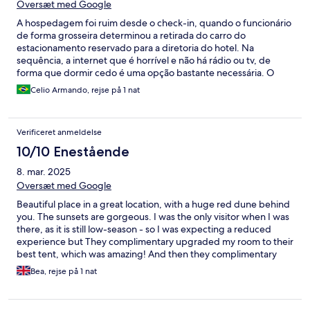
Oversæt med Google
A hospedagem foi ruim desde o check-in, quando o funcionário
de forma grosseira determinou a retirada do carro do
estacionamento reservado para a diretoria do hotel. Na
sequência, a internet que é horrível e não há rádio ou tv, de
forma que dormir cedo é uma opção bastante necessária. O
jantar é muito, mas muito ruim. Um bufê de péssima categoria,
Celio Armando, rejse på 1 nat
servido em um lugar com cadeiras e mesas de plástico muito
desconforáveis. A tenda é bem montada, apesar de simples.
Não recomendo e não retornaria.
Verificeret anmeldelse
10/10 Enestående
8. mar. 2025
Oversæt med Google
Beautiful place in a great location, with a huge red dune behind
you. The sunsets are gorgeous. I was the only visitor when I was
there, as it is still low-season - so I was expecting a reduced
experience but They complimentary upgraded my room to their
best tent, which was amazing! And then they complimentary
took me dune bashing as well… The staff member in the dining
Bea, rejse på 1 nat
area kept me company while I ate, and they provided so much
food for me. Super relaxing place. Be aware that they now take
only card for the activities so no need to bring cash! I did the