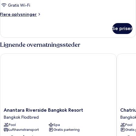
-
Gratis Wi-Fi
hjørneværelse
Flere
Flere oplysninger
(Ratree)
oplysninger
om
Se priser
Superior-
værelse
-
Lignende overnatningssteder
hjørneværelse
(Ratree)
Anantara Riverside Bangkok Resort
Chatrium
Anantara
Chatriu
Anantara Riverside Bangkok Resort
Chatri
Riverside
Hotel
Bangkok Flodbred
Bangkok
Bangkok
Riversid
Pool
Spa
Pool
Resort
Bangko
Lufthavnstransport
Gratis parkering
Gratis
Bangkok
Bangko