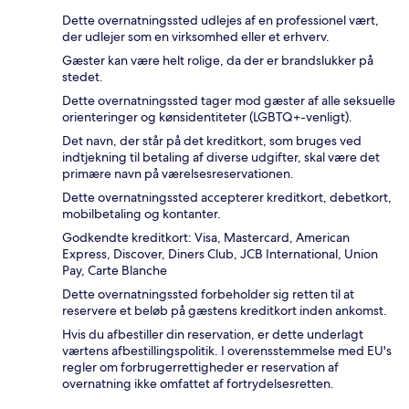
Dette overnatningssted udlejes af en professionel vært,
der udlejer som en virksomhed eller et erhverv.
Gæster kan være helt rolige, da der er brandslukker på
stedet.
Dette overnatningssted tager mod gæster af alle seksuelle
orienteringer og kønsidentiteter (LGBTQ+-venligt).
Det navn, der står på det kreditkort, som bruges ved
indtjekning til betaling af diverse udgifter, skal være det
primære navn på værelsesreservationen.
Dette overnatningssted accepterer kreditkort, debetkort,
mobilbetaling og kontanter.
Godkendte kreditkort: Visa, Mastercard, American
Express, Discover, Diners Club, JCB International, Union
Pay, Carte Blanche
Dette overnatningssted forbeholder sig retten til at
reservere et beløb på gæstens kreditkort inden ankomst.
Hvis du afbestiller din reservation, er dette underlagt
værtens afbestillingspolitik. I overensstemmelse med EU's
regler om forbrugerrettigheder er reservation af
overnatning ikke omfattet af fortrydelsesretten.