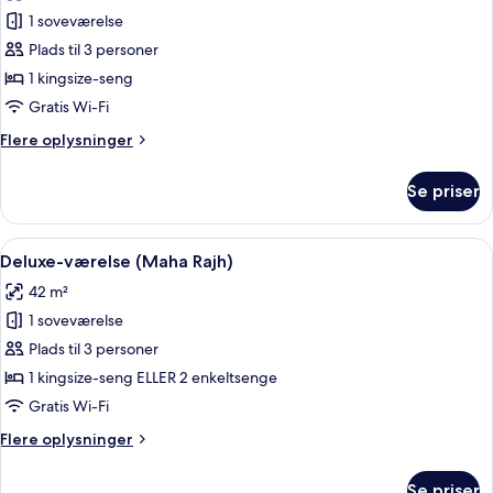
billeder
1 soveværelse
af
Deluxe-
Plads til 3 personer
værelse
1 kingsize-seng
(Tiwa,
Gratis Wi-Fi
Garden)
Flere
Flere oplysninger
oplysninger
om
Se priser
Deluxe-
værelse
(Tiwa,
Indlæs
Et moderne hotelværelse med en stor 
16
Garden)
Deluxe-værelse (Maha Rajh)
alle
42 m²
billeder
1 soveværelse
af
Deluxe-
Plads til 3 personer
værelse
1 kingsize-seng ELLER 2 enkeltsenge
(Maha
Gratis Wi-Fi
Rajh)
Flere
Flere oplysninger
oplysninger
om
Se priser