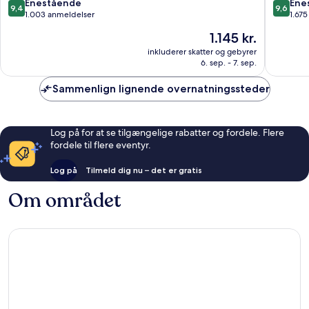
Flodbred
Flodbre
9.4
9.6
Enestående
Ene
9,4
9,6
ud
ud
1.003 anmeldelser
1.67
af
af
Prisen
1.145 kr.
10,
10,
er
Enestående,
Eneståe
inkluderer skatter og gebyrer
1.145 kr.
6. sep. - 7. sep.
1.003
1.675
anmeldelser
anmelde
Sammenlign lignende overnatningssteder
Log på for at se tilgængelige rabatter og fordele. Flere
fordele til flere eventyr.
Log på
Tilmeld dig nu – det er gratis
Om området