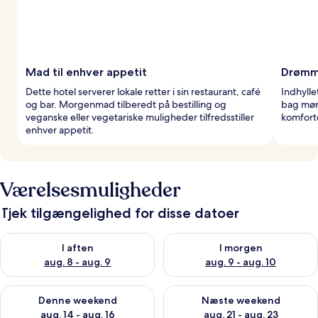
Mad til enhver appetit
Drømme
Dette hotel serverer lokale retter i sin restaurant, café
Indhylle
og bar. Morgenmad tilberedt på bestilling og
bag mør
veganske eller vegetariske muligheder tilfredsstiller
komfort
enhver appetit.
Værelsesmuligheder
Tjek tilgængelighed for disse datoer
Tjek tilgængelighed for i aften aug. 8 - aug. 9
Tjek tilgængelighed for i morg
I aften
I morgen
aug. 8 - aug. 9
aug. 9 - aug. 10
Tjek tilgængelighed for denne weekend aug. 14 - aug. 16
Tjek tilgængelighed for næste
Denne weekend
Næste weekend
aug. 14 - aug. 16
aug. 21 - aug. 23