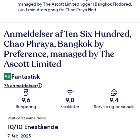
managed by The Ascott Limited ligger i Bangkok Flodbred,
kun 1 minutters gang fra Chao Praya Flod.
Anmeldelser af Ten Six Hundred,
Anmeldelser
Chao Phraya, Bangkok by
Preference, managed by The
Ascott Limited
Fantastisk
9,0
76 anmeldelser
9,6
9,8
9,4
Rengøring
Faciliteter
Service og personale
Anmeldelser
Verificeret anmeldelse
10/10 Enestående
7. feb. 2025