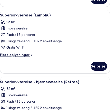
Deluxe-
værelse
(Maha
Indlæs
Et moderne hotelværelse med en stor s
16
Rajh)
Superior-værelse (Lamphu)
alle
25 m²
billeder
1 soveværelse
af
Superior-
Plads til 3 personer
værelse
1 kingsize-seng ELLER 2 enkeltsenge
(Lamphu)
Gratis Wi-Fi
Flere
Flere oplysninger
oplysninger
om
Se priser
Superior-
værelse
(Lamphu)
Indlæs
Et moderne hotelværelse med en stor se
14
Superior-værelse - hjørneværelse (Ratree)
alle
32 m²
billeder
1 soveværelse
af
Superior-
Plads til 3 personer
værelse
1 kingsize-seng ELLER 2 enkeltsenge