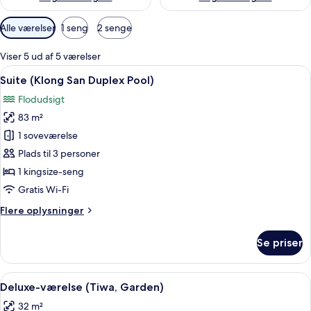
Tilgængelige
Alle værelser
1 seng
2 senge
filtre
for
Viser 5 ud af 5 værelser
værelser
Indlæs
Pool på taget med udsigt over byen, e
27
Suite (Klong San Duplex Pool)
alle
Flodudsigt
billeder
83 m²
af
Suite
1 soveværelse
(Klong
Plads til 3 personer
San
1 kingsize-seng
Duplex
Gratis Wi-Fi
Pool)
Flere
Flere oplysninger
oplysninger
om
Se priser
Suite
(Klong
San
Indlæs
Et moderne hotelværelse med en stor s
14
Duplex
Deluxe-værelse (Tiwa, Garden)
alle
Pool)
32 m²