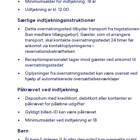
Minimumsalder for indtjekning: 18 år
Udtjekning er kl. 12.00
Særlige indtjekningsinstruktioner
Dette overnatningssted tilbyder transport fra togstationen
(kan medføre tillægsgebyr). Gæster, som vil arrangere
transport, skal kontakte overnatningsstedet 24 timer før
ankomst via kontaktoplysningerne i
reservationsbekræftelsen
Receptionspersonalet tager imod gæster ved ankomst til
overnatningsstedet
Oplysninger fra overnatningsstedet kan være oversat ved
hjælp af automatiserede oversættelsesværktøjer
Påkrævet ved indtjekning
Depositum med kreditkort, debitkort eller kontanter er
påkrævet for påløbne udgifter
Gyldigt billed-ID kan være påkrævet
Minimumsalder ved indtjekning er 18
Børn
Ét barn (i alderen 11 år eller derunder) kan overnatte gratis