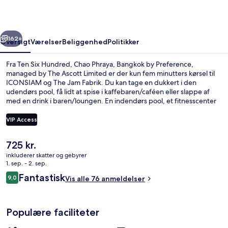
Phraya,
Bangkok
rige
Næste
by
162+
Oversigt
Værelser
Beliggenhed
Politikker
Preference,
Fra Ten Six Hundred, Chao Phraya, Bangkok by Preference,
managed
managed by The Ascott Limited er der kun fem minutters kørsel til
ICONSIAM og The Jam Fabrik. Du kan tage en dukkert i den
by
udendørs pool, få lidt at spise i kaffebaren/caféen eller slappe af
The
med en drink i baren/loungen. En indendørs pool, et fitnesscenter
og en have er andre højdepunkter på dette hotel med
Ascott
luksusfaciliteter.
VIP Access
Limited
Den
725 kr.
Indendørs pool, udendørs pool
nuværende
inkluderer skatter og gebyrer
pris
1. sep. - 2. sep.
er
Anmeldelser
Fantastisk
9,0
Vis alle 76 anmeldelser
725 kr.
9,0 ud af 10.
Populære faciliteter