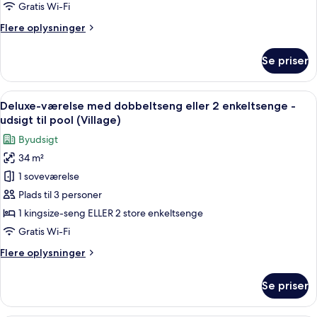
Village)
Gratis Wi-Fi
Flere
Flere oplysninger
oplysninger
om
Se priser
Grand-
værelse
(Amina
Indlæs
Et hotelværelse med en stor seng, et s
7
Village)
Deluxe-værelse med dobbeltseng eller 2 enkeltsenge -
alle
udsigt til pool (Village)
billeder
Byudsigt
af
34 m²
Deluxe-
1 soveværelse
værelse
med
Plads til 3 personer
dobbeltseng
1 kingsize-seng ELLER 2 store enkeltsenge
eller
Gratis Wi-Fi
2
Flere
Flere oplysninger
enkeltsenge
oplysninger
-
om
Se priser
Deluxe-
udsigt
værelse
til
med