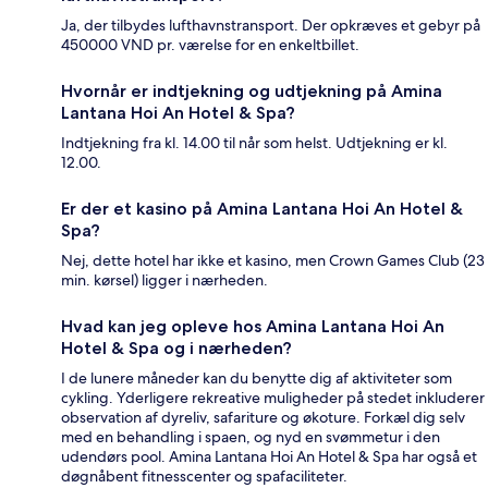
Ja, der tilbydes lufthavnstransport. Der opkræves et gebyr på
450000 VND pr. værelse for en enkeltbillet.
Hvornår er indtjekning og udtjekning på Amina
Lantana Hoi An Hotel & Spa?
Indtjekning fra kl. 14.00 til når som helst. Udtjekning er kl.
12.00.
Er der et kasino på Amina Lantana Hoi An Hotel &
Spa?
Nej, dette hotel har ikke et kasino, men Crown Games Club (23
min. kørsel) ligger i nærheden.
Hvad kan jeg opleve hos Amina Lantana Hoi An
Hotel & Spa og i nærheden?
I de lunere måneder kan du benytte dig af aktiviteter som
cykling. Yderligere rekreative muligheder på stedet inkluderer
observation af dyreliv, safariture og økoture. Forkæl dig selv
med en behandling i spaen, og nyd en svømmetur i den
udendørs pool. Amina Lantana Hoi An Hotel & Spa har også et
døgnåbent fitnesscenter og spafaciliteter.