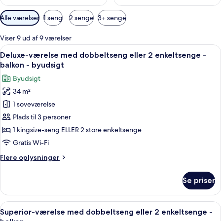
Tilgængelige
Alle værelser
1 seng
2 senge
3+ senge
filtre
for
Viser 9 ud af 9 værelser
værelser
Indlæs
Et hotelværelse med to senge, et skriv
7
Deluxe-værelse med dobbeltseng eller 2 enkeltsenge -
alle
balkon - byudsigt
billeder
Byudsigt
af
34 m²
Deluxe-
1 soveværelse
værelse
med
Plads til 3 personer
dobbeltseng
1 kingsize-seng ELLER 2 store enkeltsenge
eller
Gratis Wi-Fi
2
Flere
Flere oplysninger
enkeltsenge
oplysninger
-
om
Se priser
Deluxe-
balkon
værelse
-
med
Indlæs
Et hotelværelse med en stor seng, et b
byudsigt
6
dobbeltseng
Superior-værelse med dobbeltseng eller 2 enkeltsenge -
alle
eller