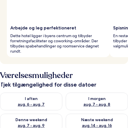
Arbejde og leg perfektioneret
Spisni
Dette hotel ligger i byens centrum og tilbyder
En resta
forretningsfaciliteter og coworking-områder. Der
tilbyde
tilbydes spabehandlinger og roomservice døgnet
valgmuli
rundt.
Værelsesmuligheder
Tjek tilgængelighed for disse datoer
Tjek tilgængelighed for i aften aug. 6 - aug. 7
Tjek tilgængelighed for i morg
I aften
I morgen
aug. 6 - aug. 7
aug. 7 - aug. 8
Tjek tilgængelighed for denne weekend aug. 7 - aug. 9
Tjek tilgængelighed for næste
Denne weekend
Næste weekend
aug. 7 - aug. 9
aug. 14 - aug. 16