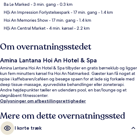
Ba Le Marked
- 3 min. gang
- 0.3 km
Hội An Impression Forlystelsespark
- 17 min. gang
- 1.4 km
Hoi An Memories Show
- 17 min. gang
- 1.4 km
Hội An Central Market
- 4 min. kørsel
- 2.2 km
Om overnatningsstedet
Amina Lantana Hoi An Hotel & Spa
Amina Lantana Hoi An Hotel & Spa tilbyder en gratis børneklub og ligger
kun fem minutters kørsel fra Hoi An Natmarked. Gæster kan få noget at
spise i kaffebaren/caféen og besøge spaen for at lade sig forkæle med
deep tissue-massage, ayurvediske behandlinger eller zoneterapi.
Andre højdepunkter tæller en udendørs pool, en bar/lounge og et
døgnåbent fitnesscenter.
Oplysninger om afbestillingsrettigheder
Mere om dette overnatningssted
I korte træk