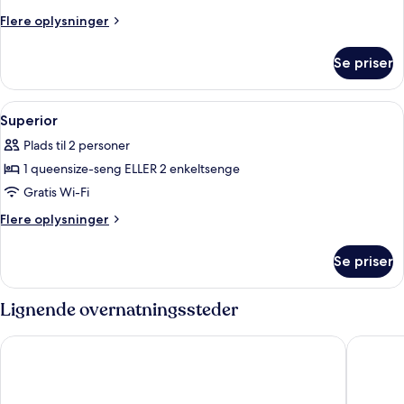
Grand
Flere
Flere oplysninger
Village
oplysninger
om
Se priser
Amina
Grand
Village
Indlæs
Et hotelværelse med en seng, fjernsyn
7
Superior
alle
Plads til 2 personer
billeder
1 queensize-seng ELLER 2 enkeltsenge
af
Superior
Gratis Wi-Fi
Flere
Flere oplysninger
oplysninger
om
Se priser
Superior
Lignende overnatningssteder
Banana Garden Hoi An
Legacy H