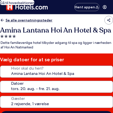
Gå til hovedsektionen
Hent appen
Se alle overnatningssteder
Amina Lantana Hoi An Hotel & Spa
4.0-
stjernet
Dette familievenlige hotel tilbyder adgang til spa og ligger i nærheden
overnatningssted
af Hoi An Natmarked
Vælg datoer for at se priser
Hvor skal du hen?
Datoer
Gæster