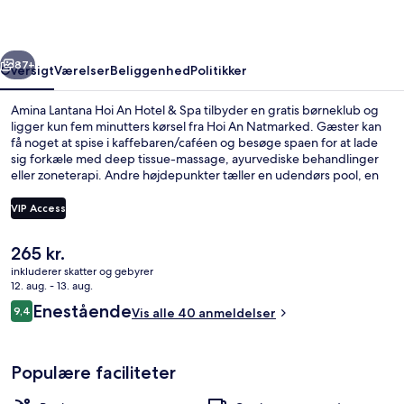
Hotel
&
rige
Næste
Spa
87+
Oversigt
Værelser
Beliggenhed
Politikker
Amina Lantana Hoi An Hotel & Spa tilbyder en gratis børneklub og
ligger kun fem minutters kørsel fra Hoi An Natmarked. Gæster kan
få noget at spise i kaffebaren/caféen og besøge spaen for at lade
sig forkæle med deep tissue-massage, ayurvediske behandlinger
eller zoneterapi. Andre højdepunkter tæller en udendørs pool, en
bar/lounge og et døgnåbent fitnesscenter.
VIP Access
Den
265 kr.
Udendørs pool
nuværende
inkluderer skatter og gebyrer
pris
12. aug. - 13. aug.
er
Anmeldelser
Enestående
9,4
Vis alle 40 anmeldelser
265 kr.
9,4 ud af 10.
Populære faciliteter