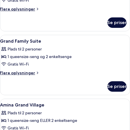
Gratis Wi-Fi
Flere
Flere oplysninger
oplysninger
om
Se priser
Familieværelse
(Amina
Connecting)
Indlæs
Et hotelværelse med to senge, en træd
7
Grand Family Suite
alle
Plads til 2 personer
billeder
1 queensize-seng og 2 enkeltsenge
af
Grand
Gratis Wi-Fi
Family
Flere
Flere oplysninger
Suite
oplysninger
om
Se priser
Grand
Family
Suite
Indlæs
Et hotelværelse med en stor seng, en so
6
Amina Grand Village
alle
Plads til 2 personer
billeder
1 queensize-seng ELLER 2 enkeltsenge
af
Amina
Gratis Wi-Fi