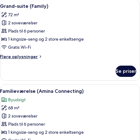
Indlæs
Et hotelværelse med seng, skrivebord,
pool
9
dobbeltseng
Grand-suite (Family)
alle
(Village)
eller
72 m²
2
billeder
enkeltsenge
2 soveværelser
af
-
Grand-
Plads til 6 personer
udsigt
suite
til
1 kingsize-seng og 2 store enkeltsenge
pool
(Family)
Gratis Wi-Fi
(Village)
Flere
Flere oplysninger
oplysninger
om
Se priser
Grand-
suite
(Family)
Indlæs
Et hotelværelse med to senge, et skriv
8
Familieværelse (Amina Connecting)
alle
Byudsigt
billeder
68 m²
af
Familieværelse
2 soveværelser
(Amina
Plads til 6 personer
Connecting)
1 kingsize-seng og 2 store enkeltsenge