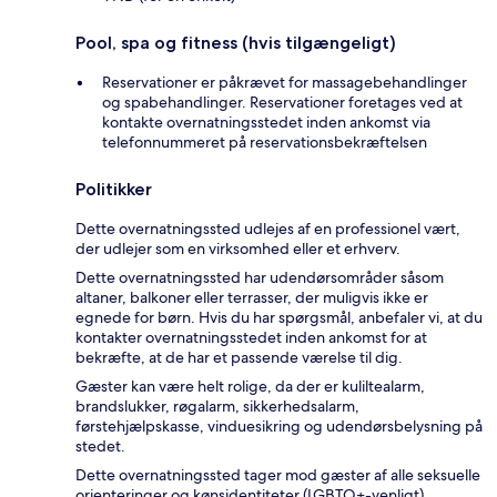
Pool, spa og fitness (hvis tilgængeligt)
Reservationer er påkrævet for massagebehandlinger
og spabehandlinger. Reservationer foretages ved at
kontakte overnatningsstedet inden ankomst via
telefonnummeret på reservationsbekræftelsen
Politikker
Dette overnatningssted udlejes af en professionel vært,
der udlejer som en virksomhed eller et erhverv.
Dette overnatningssted har udendørsområder såsom
altaner, balkoner eller terrasser, der muligvis ikke er
egnede for børn. Hvis du har spørgsmål, anbefaler vi, at du
kontakter overnatningsstedet inden ankomst for at
bekræfte, at de har et passende værelse til dig.
Gæster kan være helt rolige, da der er kuliltealarm,
brandslukker, røgalarm, sikkerhedsalarm,
førstehjælpskasse, vinduesikring og udendørsbelysning på
stedet.
Dette overnatningssted tager mod gæster af alle seksuelle
orienteringer og kønsidentiteter (LGBTQ+-venligt).