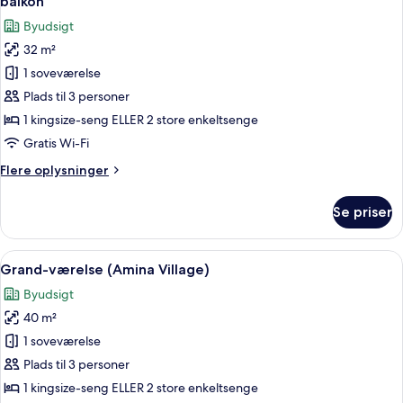
balkon
2
billeder
Byudsigt
enkeltsenge
af
-
32 m²
Superior-
balkon
1 soveværelse
værelse
-
byudsigt
med
Plads til 3 personer
dobbeltseng
1 kingsize-seng ELLER 2 store enkeltsenge
eller
Gratis Wi-Fi
2
Flere
Flere oplysninger
enkeltsenge
oplysninger
-
om
Se priser
Superior-
balkon
værelse
med
Indlæs
Et hotelværelse med en stor seng, en so
6
dobbeltseng
Grand-værelse (Amina Village)
alle
eller
Byudsigt
2
billeder
enkeltsenge
40 m²
af
-
Grand-
1 soveværelse
balkon
værelse
Plads til 3 personer
(Amina
1 kingsize-seng ELLER 2 store enkeltsenge