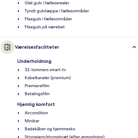
Glat gulv i fællesarealer
Tyndt gulvtæppe i fællesområder
Flisegulv i fællesområder
Flisegulv på værelset
Værelsesfaciliteter
Underholdning
32-tommers smart-tv
Kabelkanaler (premium)
Premierefilm
Betalingsfilm
Hjemlig komfort
Aircondition
Minibar
Badekåber og hjemmesko
Strygejern/strygebræt (efter anmodning)