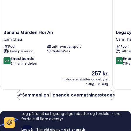
Banana
Legacy
Banana Garden Hoi An
Legacy
Garden
Hoi
Cam Chau
Cam Th
Hoi
An
Pool
Lufthavnstransport
Pool
An
Resort
Gratis parkering
Gratis Wi-Fi
Luftha
Cam
Cam
Chau
Thanh
9.6
9.6
Enestående
Ene
9,6
9,6
ud
ud
344 anmeldelser
719 
af
af
Prisen
257 kr.
10,
10,
er
Enestående,
Eneståe
inkluderer skatter og gebyrer
257 kr.
7. aug. - 8. aug.
344
719
anmeldelser
anmelde
Sammenlign lignende overnatningssteder
Log på for at se tilgængelige rabatter og fordele. Flere
fordele til flere eventyr.
Log på
Tilmeld dig nu – det er gratis