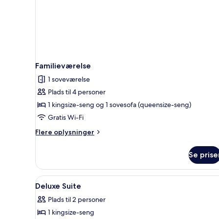
Familieværelse
1 soveværelse
Plads til 4 personer
1 kingsize-seng og 1 sovesofa (queensize-seng)
Gratis Wi-Fi
Flere
Flere oplysninger
oplysninger
om
Se prise
Familieværelse
Indlæs
Premium-sengetøj, dundyner, 
6
Deluxe Suite
alle
Plads til 2 personer
billeder
1 kingsize-seng
af