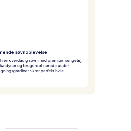
ende søvnoplevelse
d i en overdådig søvn med premium sengetøj,
dundyner og brugerdefinerede puder.
ningsgardiner sikrer perfekt hvile.