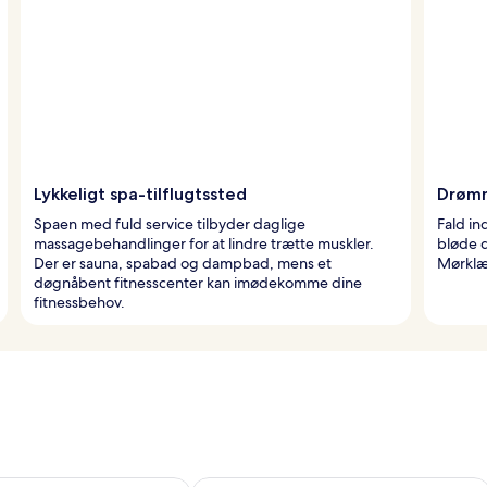
Lykkeligt spa-tilflugtssted
Drømm
Spaen med fuld service tilbyder daglige
Fald in
massagebehandlinger for at lindre trætte muskler.
bløde 
Der er sauna, spabad og dampbad, mens et
Mørklæg
døgnåbent fitnesscenter kan imødekomme dine
fitnessbehov.