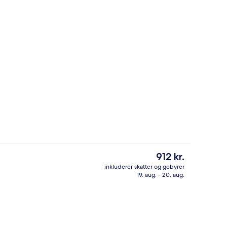
obbeltværelse | Executive-lounge
Udendørsområde
Den
912 kr.
nuværende
inkluderer skatter og gebyrer
pris
19. aug. - 20. aug.
Executive-lounge
er
912 kr.