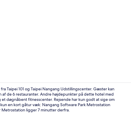
Executive-d
fra Taipei 101 og Taipei Nangang Udstillingscenter. Gæster kan
 en af de 6 restauranter. Andre højdepunkter på dette hotel med
og et døgnåbent fitnesscenter. Rejsende har kun godt at sige om
Restaurant
 kun en kort gåtur væk: Nangang Software Park Metrostation
 Metrostation ligger 7 minutter derfra.