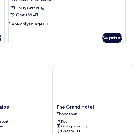
Superior
1 kingsize-seng
King
Gratis Wi-Fi
Room
Flere
Flere oplysninger
oplysninger
om
r
Se priser
Superior
King
Room
pei
The Grand Hotel
The
aipei
The Grand Hotel
Grand
Zhongshan
Hotel
nsport
Pool
Zhongshan
ing
Gratis parkering
Gratis Wi-Fi