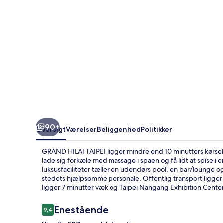
90+
Oversigt
Værelser
Beliggenhed
Politikker
GRAND HILAI TAIPEI ligger mindre end 10 minutters kørsel 
lade sig forkæle med massage i spaen og få lidt at spise i
luksusfaciliteter tæller en udendørs pool, en bar/lounge 
stedets hjælpsomme personale. Offentlig transport ligger
ligger 7 minutter væk og Taipei Nangang Exhibition Center
Anmeldelser
Enestående
9,4
9,4 ud af 10.