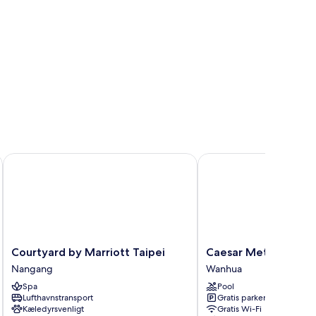
Courtyard by Marriott Taipei
Caesar Metro Taipei
Courtyard
Caesar
Courtyard by Marriott Taipei
Caesar Metro Taipei
by
Metro
Nangang
Wanhua
Marriott
Taipei
Spa
Pool
Taipei
Wanhua
Lufthavnstransport
Gratis parkering
Nangang
Kæledyrsvenligt
Gratis Wi-Fi