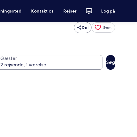
tningssted
Kontakt os
Rejser
Log på
Del
Gem
Gæster
Søg