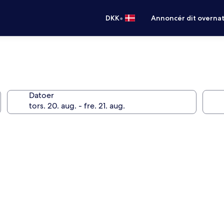
•
DKK
Annoncér dit overna
Datoer