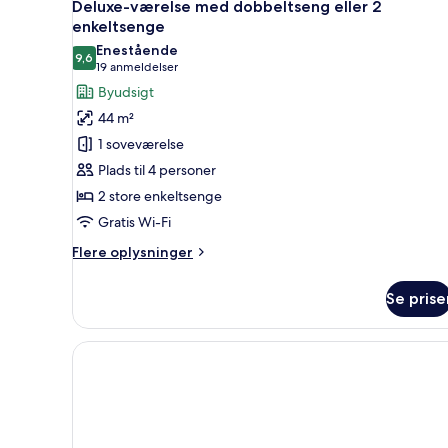
7
Deluxe-værelse med dobbeltseng eller 2
alle
enkeltsenge
billeder
Enestående
9,6
af
9,6 ud af 10
(19
19 anmeldelser
Deluxe-
anmeldelser)
Byudsigt
værelse
44 m²
med
1 soveværelse
dobbeltseng
Plads til 4 personer
eller
2 store enkeltsenge
2
Gratis Wi-Fi
enkeltsenge
Flere
Flere oplysninger
oplysninger
om
Se prise
Deluxe-
værelse
med
dobbeltseng
eller
2
enkeltsenge