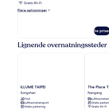
Deluxe
Gratis Wi-Fi
Suite
Flere
Flere oplysninger
oplysninger
om
Deluxe
Suite
Se prise
Lignende overnatningssteder
ILLUME TAIPEI
The Place Tai
ILLUME
The
ILLUME TAIPEI
The Place T
TAIPEI
Place
Songshan
Nangang
Songshan
Taipei
Pool
Lufthavnstra
Nangang
Lufthavnstransport
Gratis parker
Gratis parkering
Gratis Wi-Fi