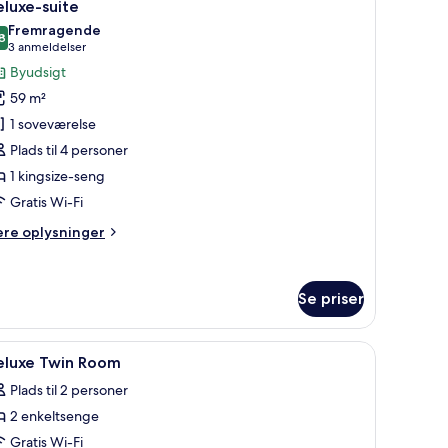
13
luxe-suite
le
Fremragende
illeder
8
8,8 ud af 10
(3
3 anmeldelser
f
anmeldelser)
Byudsigt
eluxe-
59 m²
uite
1 soveværelse
Plads til 4 personer
1 kingsize-seng
Gratis Wi-Fi
ere
ere oplysninger
lysninger
m
luxe-
Se priser
ite
ndlæs
Premium-sengetøj, dundyner, minibar, penge
9
eluxe Twin Room
le
Plads til 2 personer
illeder
2 enkeltsenge
f
eluxe
Gratis Wi-Fi