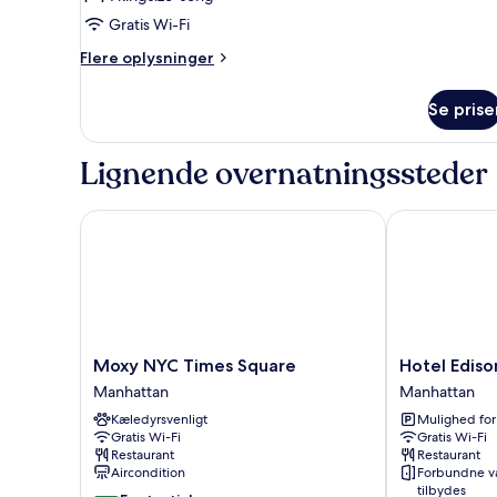
1
Gratis Wi-Fi
kingsize-
seng
Flere
Flere oplysninger
oplysninger
om
Se prise
Standardværelse
-
1
Lignende overnatningssteder
kingsize-
seng
Moxy NYC Times Square
Hotel Edison
Moxy
Hotel
Moxy NYC Times Square
Hotel Ediso
NYC
Edison
Manhattan
Manhattan
Times
Times
Kæledyrsvenligt
Mulighed for
Square
Square
Gratis Wi-Fi
Gratis Wi-Fi
Manhattan
Manhattan
Restaurant
Restaurant
Aircondition
Forbundne v
tilbydes