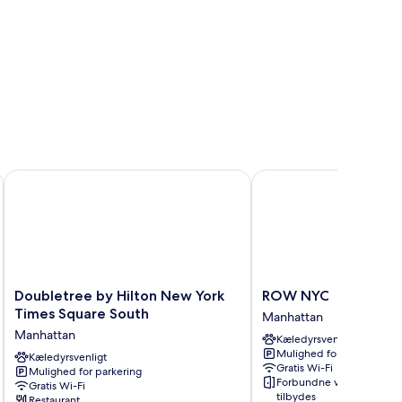
e South
Doubletree by Hilton New York Times Square South
ROW NYC
Doubletree
ROW
Doubletree by Hilton New York
ROW NYC
by
NYC
Times Square South
Manhattan
Hilton
Manhattan
Manhattan
Kæledyrsvenligt
New
Mulighed for parkering
York
Kæledyrsvenligt
Gratis Wi-Fi
Mulighed for parkering
Times
Forbundne værelser
Gratis Wi-Fi
Square
tilbydes
Restaurant