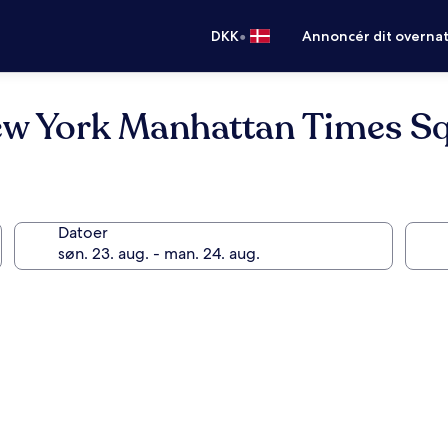
•
DKK
Annoncér dit overna
New York Manhattan Times S
Datoer