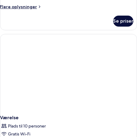
Flere
Flere oplysninger
oplysninger
om
Se priser
Apartment
standard
Værelse
Plads til 10 personer
Gratis Wi-Fi