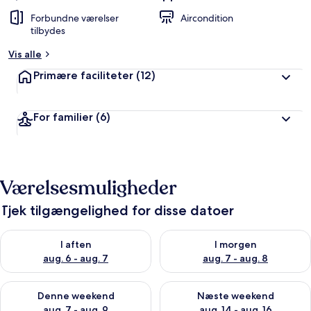
Forbundne værelser
Aircondition
tilbydes
Vis alle
Primære faciliteter
(12)
For familier
(6)
Værelsesmuligheder
Tjek tilgængelighed for disse datoer
Tjek tilgængelighed for i aften aug. 6 - aug. 7
Tjek tilgængelighed for i morg
I aften
I morgen
aug. 6 - aug. 7
aug. 7 - aug. 8
Tjek tilgængelighed for denne weekend aug. 7 - aug. 9
Tjek tilgængelighed for næste
Denne weekend
Næste weekend
aug. 7 - aug. 9
aug. 14 - aug. 16