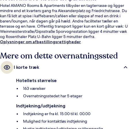
Hotel AMANO Rooms & Apartments tilbyder en tagterrasse og ligger
mindre end et kvarters gang fra Alexanderplatz og Friedrichstrasse. Du
kan få lidt at spise i kaffebaren/caféen eller slappe af med en drink i
baren/loungen, når dagen går på hæld. Andre faciliteter tæller en
terrasse og en have. Offentlig transport ligger kun en kort gåtur væk: U
Weinmeisterstraße/Gipsstraße Sporvognsstation ligger 4 minutter væk
og Rosenthaler Platz U-Bahn ligger 5 minutter derfra.
Oplysninger om afbestillingsrettigheder
Mere om dette overnatningssted
I korte træk
Hotellets størrelse
163 værelser
Overnatningsstedet har 5 etager
Indtjekning/udtjekning
Indtjekning er fra kl. 15.00 til kl. 00.00
Mulighed for kontaktløs indtjekning
Hurtig indtjekning/udtjekning er tilgængelig