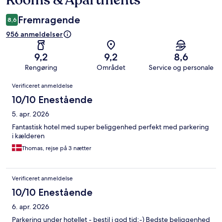
Rooms & Apartments
Fremragende
8,6
956 anmeldelser
9,2
9,2
8,6
Rengøring
Området
Service og personale
Anmeldelser
Verificeret anmeldelse
10/10 Enestående
5. apr. 2026
Fantastisk hotel med super beliggenhed perfekt med parkering
i kælderen
Thomas, rejse på 3 nætter
Verificeret anmeldelse
10/10 Enestående
6. apr. 2026
Parkering under hotellet - bestil i god tid:-) Bedste beliggenhed