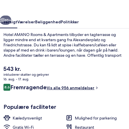
Apartments
rige
Næste
85+
Oversigt
Værelser
Beliggenhed
Politikker
Hotel AMANO Rooms & Apartments tilbyder en tagterrasse og
ligger mindre end et kvarters gang fra Alexanderplatz og
Friedrichstrasse. Du kan få lidt at spise i kaffebaren/caféen eller
slappe af med en drink i baren/loungen, når dagen går på hæld.
Andre faciliteter tæller en terrasse og en have. Offentlig transport
ligger kun en kort gåtur væk: U Weinmeisterstraße/Gipsstraße
Sporvognsstation ligger 4 minutter væk og Rosenthaler Platz U-
Den
543 kr.
Bahn ligger 5 minutter derfra.
nuværende
inkluderer skatter og gebyrer
pris
16. aug. - 17. aug.
Lobby
er
Anmeldelser
Fremragende
8,6
Vis alle 956 anmeldelser
543 kr.
8,6 ud af 10.
Populære faciliteter
Kæledyrsvenligt
Mulighed for parkering
Gratis Wi-Fi
Restaurant