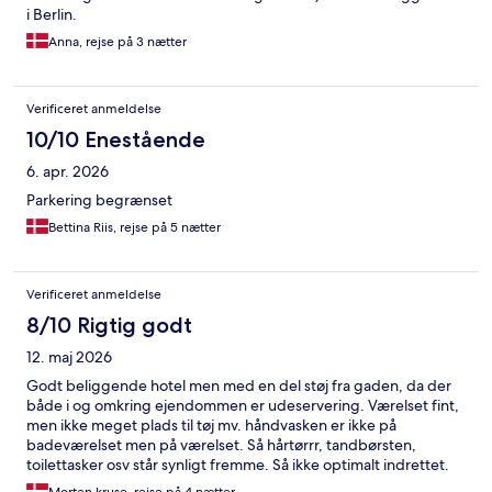
i Berlin.
Anna, rejse på 3 nætter
Verificeret anmeldelse
10/10 Enestående
6. apr. 2026
Parkering begrænset
Bettina Riis, rejse på 5 nætter
Verificeret anmeldelse
8/10 Rigtig godt
12. maj 2026
Godt beliggende hotel men med en del støj fra gaden, da der
både i og omkring ejendommen er udeservering. Værelset fint,
men ikke meget plads til tøj mv. håndvasken er ikke på
badeværelset men på værelset. Så hårtørrr, tandbørsten,
toilettasker osv står synligt fremme. Så ikke optimalt indrettet.
Men rigtig god madras.