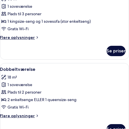
billeder
1 soveværelse
af
Standardlejlighed
Plads til 3 personer
1 kingsize-seng og 1 sovesofa (stor enkeltseng)
Gratis Wi-Fi
Flere
Flere oplysninger
oplysninger
om
Se priser
Standardlejlighed
Indlæs
Et hotelværelse med to senge, et skriv
4
Dobbeltværelse
alle
18 m²
billeder
1 soveværelse
af
Dobbeltværelse
Plads til 2 personer
2 enkeltsenge ELLER 1 queensize-seng
Gratis Wi-Fi
Flere
Flere oplysninger
oplysninger
om