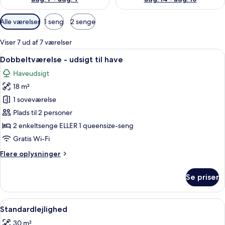
Tilgængelige
Alle værelser
1 seng
2 senge
filtre
for
Viser 7 ud af 7 værelser
værelser
Indlæs
Et moderne hotelværelse med en stor
4
Dobbeltværelse - udsigt til have
alle
Haveudsigt
billeder
18 m²
af
Dobbeltværelse
1 soveværelse
-
Plads til 2 personer
udsigt
2 enkeltsenge ELLER 1 queensize-seng
til
Gratis Wi-Fi
have
Flere
Flere oplysninger
oplysninger
om
Se priser
Dobbeltværelse
-
udsigt
Indlæs
Et hotelværelse med en seng, et fjern
5
til
Standardlejlighed
alle
have
30 m²