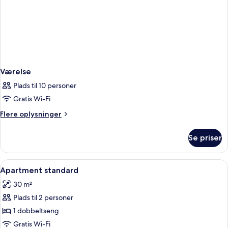
Værelse
Plads til 10 personer
Gratis Wi-Fi
Flere
Flere oplysninger
oplysninger
om
Se priser
Værelse
Indlæs
Et moderne hotelværelse med en seng, 
7
Apartment standard
alle
30 m²
billeder
Plads til 2 personer
af
Apartment
1 dobbeltseng
standard
Gratis Wi-Fi