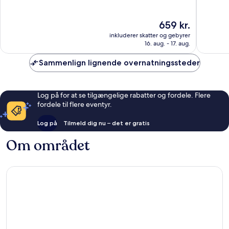
af
af
10,
10,
Prisen
659 kr.
Alletiders,
Fremrag
er
1.001
972
inkluderer skatter og gebyrer
659 kr.
anmeldelser
anmelde
16. aug. - 17. aug.
Sammenlign lignende overnatningssteder
Log på for at se tilgængelige rabatter og fordele. Flere
fordele til flere eventyr.
Log på
Tilmeld dig nu – det er gratis
Om området