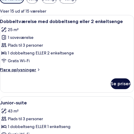
filtre
for
Viser 15 ud af 15 værelser
værelser
Indlæs
Et hotelværelse med to senge, et stort 
7
Dobbeltværelse med dobbeltseng eller 2 enkeltsenge
alle
25 m²
billeder
1 soveværelse
af
Dobbeltværelse
Plads til 3 personer
med
1 dobbeltseng ELLER 2 enkeltsenge
dobbeltseng
Gratis Wi-Fi
eller
Flere
Flere oplysninger
2
oplysninger
enkeltsenge
om
Se priser
Dobbeltværelse
med
dobbeltseng
Indlæs
Et hotelværelse med en stor seng, en sof
6
eller
Junior-suite
alle
2
43 m²
enkeltsenge
billeder
Plads til 3 personer
af
Junior-
1 dobbeltseng ELLER 1 enkeltseng
suite