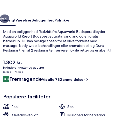
rige
Næste
71+
Oversigt
Værelser
Beliggenhed
Politikker
Med en beliggenhed få skridt fra Aquaworld Budapest tilbyder
Aquaworld Resort Budapest et gratis vandland og en gratis
børneklub. Du kan besøge spaen for at blive forkælet med
massage, body wrap-behandlinger eller aromaterapi, og Duna
Restaurant, en af 2 restauranter, serverer lokale retter og er åben til
morgenmad, frokost og aftensmad. Andre højdepunkter på dette
hotel med luksusfaciliteter omfatter 13 indendørs pools, en
Den
1.302 kr.
udendørs pool og en Lazy River.
nuværende
inkluderer skatter og gebyrer
pris
8. sep. - 9. sep.
13 indendørs pools, udendørs pool, para
er
Anmeldelser
Fremragende
8,8
Vis alle 782 anmeldelser
1.302 kr.
8,8 ud af 10.
Populære faciliteter
Pool
Spa
Kæledyrsvenligt
Mulighed for parkering