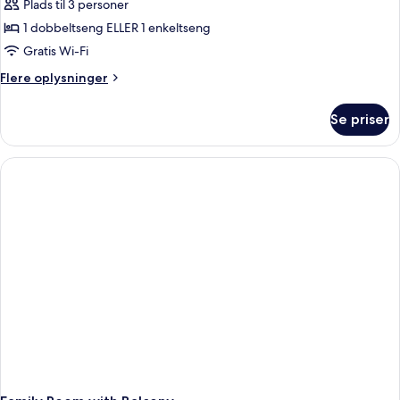
Plads til 3 personer
1 dobbeltseng ELLER 1 enkeltseng
Gratis Wi-Fi
Flere
Flere oplysninger
oplysninger
om
Se priser
Junior
Suite
with
Balcony