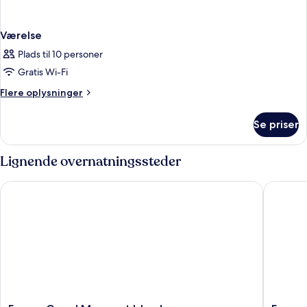
Værelse
Plads til 10 personer
Gratis Wi-Fi
Flere
Flere oplysninger
oplysninger
om
Se priser
Værelse
Lignende overnatningssteder
Ensana Grand Margaret Island
Ensana T