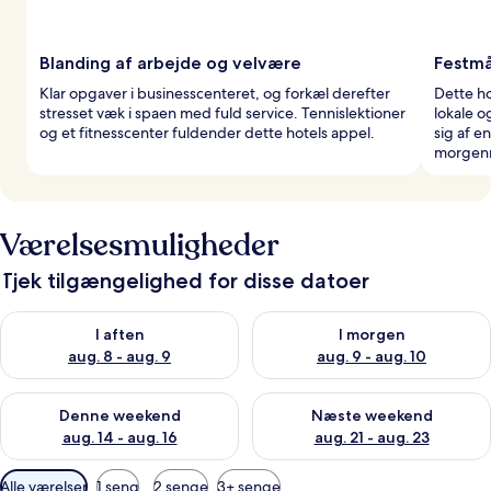
Blanding af arbejde og velvære
Festmå
Klar opgaver i businesscenteret, og forkæl derefter
Dette ho
stresset væk i spaen med fuld service. Tennislektioner
lokale o
og et fitnesscenter fuldender dette hotels appel.
sig af e
morgen
Værelsesmuligheder
Tjek tilgængelighed for disse datoer
Tjek tilgængelighed for i aften aug. 8 - aug. 9
Tjek tilgængelighed for i morg
I aften
I morgen
aug. 8 - aug. 9
aug. 9 - aug. 10
Tjek tilgængelighed for denne weekend aug. 14 - aug. 16
Tjek tilgængelighed for næste
Denne weekend
Næste weekend
aug. 14 - aug. 16
aug. 21 - aug. 23
Tilgængelige
Alle værelser
1 seng
2 senge
3+ senge