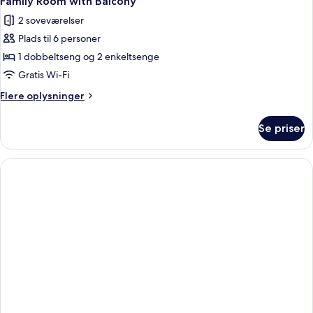
Family Room with Balcony
2 soveværelser
Plads til 6 personer
1 dobbeltseng og 2 enkeltsenge
Gratis Wi-Fi
Flere
Flere oplysninger
oplysninger
om
Se priser
Family
Room
with
Balcony