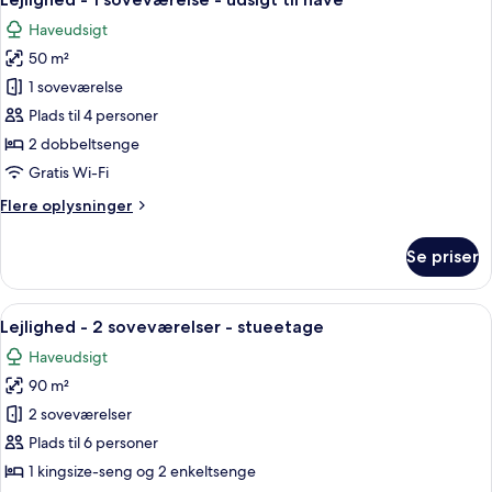
alle
Haveudsigt
billeder
50 m²
af
Lejlighed
1 soveværelse
-
Plads til 4 personer
1
2 dobbeltsenge
soveværelse
Gratis Wi-Fi
-
Flere
Flere oplysninger
udsigt
oplysninger
til
om
Se priser
have
Lejlighed
-
1
Indlæs
En flerlags boligbygning med altaner, 
5
soveværelse
Lejlighed - 2 soveværelser - stueetage
alle
-
Haveudsigt
udsigt
billeder
til
90 m²
af
have
Lejlighed
2 soveværelser
-
Plads til 6 personer
2
1 kingsize-seng og 2 enkeltsenge
soveværelser