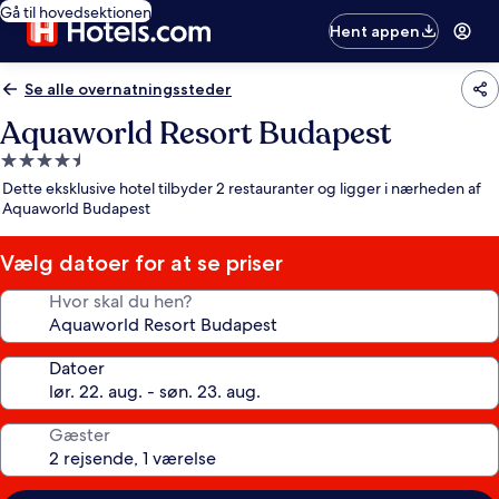
Gå til hovedsektionen
Hent appen
Se alle overnatningssteder
Aquaworld Resort Budapest
4.5-
stjernet
Dette eksklusive hotel tilbyder 2 restauranter og ligger i nærheden af
overnatningssted
Aquaworld Budapest
Vælg datoer for at se priser
Hvor skal du hen?
Datoer
Gæster