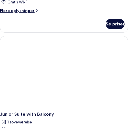
Gratis Wi-Fi
-
Flere
Flere oplysninger
stueetage
oplysninger
om
Se priser
Lejlighed
-
2
soveværelser
-
stueetage
Junior Suite with Balcony
1 soveværelse