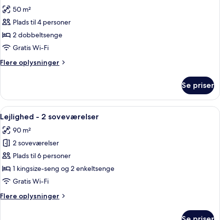
alle
50 m²
billeder
Plads til 4 personer
af
Lejlighed
2 dobbeltsenge
-
Gratis Wi-Fi
1
Flere
Flere oplysninger
soveværelse
oplysninger
om
Se priser
Lejlighed
-
1
Indlæs
Et moderne køkken med mikroovn, ska
5
soveværelse
Lejlighed - 2 soveværelser
alle
90 m²
billeder
2 soveværelser
af
Lejlighed
Plads til 6 personer
-
1 kingsize-seng og 2 enkeltsenge
2
Gratis Wi-Fi
soveværelser
Flere
Flere oplysninger
oplysninger
om
Se priser