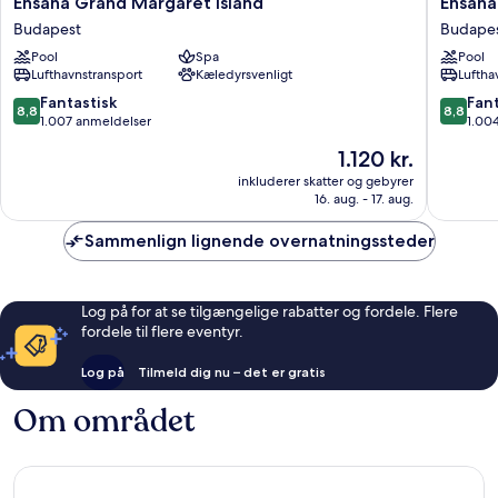
Ensana
Ensana
Ensana Grand Margaret Island
Ensana
Grand
Thermal
Budapest
Budape
Margaret
Margare
Pool
Spa
Pool
Island
Island
Lufthavnstransport
Kæledyrsvenligt
Luftha
Budapest
Budape
8.8
8.8
Fantastisk
Fant
8,8
8,8
ud
ud
1.007 anmeldelser
1.00
af
af
Prisen
1.120 kr.
10,
10,
er
Fantastisk,
Fantasti
inkluderer skatter og gebyrer
1.120 kr.
16. aug. - 17. aug.
1.007
1.004
anmeldelser
anmelde
Sammenlign lignende overnatningssteder
Log på for at se tilgængelige rabatter og fordele. Flere
fordele til flere eventyr.
Log på
Tilmeld dig nu – det er gratis
Om området