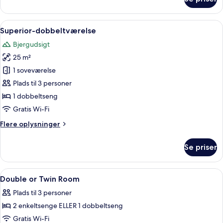
Lejlighed
-
2
Indlæs
Et hotelværelse med en stor seng, et n
7
soveværelser
Superior-dobbeltværelse
alle
Bjergudsigt
billeder
25 m²
af
Superior-
1 soveværelse
dobbeltværelse
Plads til 3 personer
1 dobbeltseng
Gratis Wi-Fi
Flere
Flere oplysninger
oplysninger
om
Se priser
Superior-
dobbeltværelse
Indlæs
Et hotelværelse med to senge, et skriv
7
Double or Twin Room
alle
Plads til 3 personer
billeder
2 enkeltsenge ELLER 1 dobbeltseng
af
Double
Gratis Wi-Fi