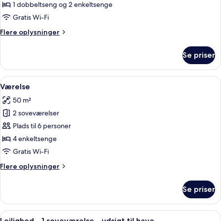
1 dobbeltseng og 2 enkeltsenge
Gratis Wi-Fi
Flere
Flere oplysninger
oplysninger
om
Se priser
Familieværelse
Indlæs
Et hotelværelse med to senge, et skriv
4
Værelse
alle
50 m²
billeder
2 soveværelser
af
Værelse
Plads til 6 personer
4 enkeltsenge
Gratis Wi-Fi
Flere
Flere oplysninger
oplysninger
om
Se priser
Værelse
Indlæs
Et hotelværelse med skrivebord, stol, 
5
Lejlighed - 1 soveværelse - udsigt til have