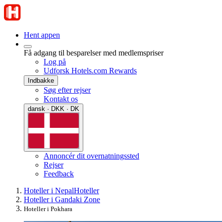
Hent appen
Få adgang til besparelser med medlemspriser
Log på
Udforsk Hotels.com Rewards
Indbakke
Søg efter rejser
Kontakt os
dansk · DKK · DK
Annoncér dit overnatningssted
Rejser
Feedback
Hoteller i Nepal
Hoteller
Hoteller i Gandaki Zone
Hoteller i Pokhara