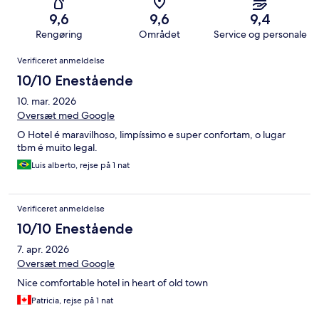
9,6
9,6
9,4
Rengøring
Området
Service og personale
Anmeldelser
Verificeret anmeldelse
10/10 Enestående
10. mar. 2026
Oversæt med Google
O Hotel é maravilhoso, limpíssimo e super confortam, o lugar
tbm é muito legal.
Luis alberto, rejse på 1 nat
Verificeret anmeldelse
10/10 Enestående
7. apr. 2026
Oversæt med Google
Nice comfortable hotel in heart of old town
Patricia, rejse på 1 nat