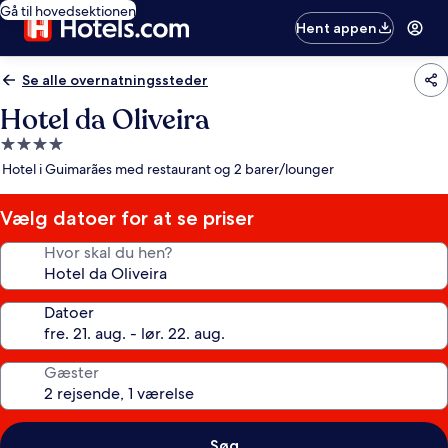
Gå til hovedsektionen
Hent appen
Se alle overnatningssteder
Hotel da Oliveira
4.0-
stjernet
Hotel i Guimarães med restaurant og 2 barer/lounger
overnatningssted
Vælg datoer for at se priser
Hvor skal du hen?
Datoer
Gæster
Søg