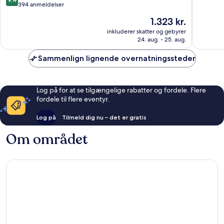
Guimarães
af
ud
394 anmeldelser
10,
af
Prisen
1.323 kr.
Eneståe
10,
er
333
Enestående,
inkluderer skatter og gebyrer
1.323 kr.
anmelde
24. aug. - 25. aug.
394
anmeldelser
Sammenlign lignende overnatningssteder
Log på for at se tilgængelige rabatter og fordele. Flere
fordele til flere eventyr.
Log på
Tilmeld dig nu – det er gratis
Om området