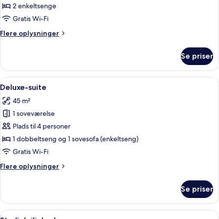
Suite
2 enkeltsenge
Gratis Wi-Fi
Flere
Flere oplysninger
oplysninger
om
Se priser
Junior
Suite
Indlæs
1 soveværelse, premium-sengetøj, dun
11
Deluxe-suite
alle
45 m²
billeder
1 soveværelse
af
Deluxe-
Plads til 4 personer
suite
1 dobbeltseng og 1 sovesofa (enkeltseng)
Gratis Wi-Fi
Flere
Flere oplysninger
oplysninger
om
Se priser
Deluxe-
suite
Indlæs
Et soveværelse med to senge, en rød s
4