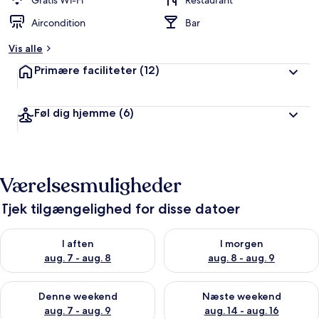
Gratis Wi-Fi
Restaurant
ø
Aircondition
Bar
m
t
Vis alle
a
Primære faciliteter
(12)
f
r
Føl dig hjemme
(6)
e
j
s
e
n
Værelsesmuligheder
d
e
Tjek tilgængelighed for disse datoer
Tjek tilgængelighed for i aften aug. 7 - aug. 8
Tjek tilgængelighed for i morg
I aften
I morgen
aug. 7 - aug. 8
aug. 8 - aug. 9
Tjek tilgængelighed for denne weekend aug. 7 - aug. 9
Tjek tilgængelighed for næste
Denne weekend
Næste weekend
aug. 7 - aug. 9
aug. 14 - aug. 16