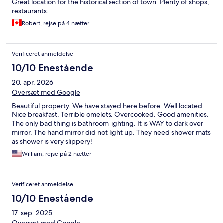
Great location for the historical section of town. Plenty of shops,
restaurants.
Robert, rejse på 4 nætter
Verificeret anmeldelse
10/10 Enestående
20. apr. 2026
Oversæt med Google
Beautiful property. We have stayed here before. Well located.
Nice breakfast. Terrible omelets. Overcooked. Good amenities.
The only bad thing is bathroom lighting. It is WAY to dark over
mirror. The hand mirror did not light up. They need shower mats
as shower is very slippery!
William, rejse på 2 nætter
Verificeret anmeldelse
10/10 Enestående
17. sep. 2025
Oversæt med Google