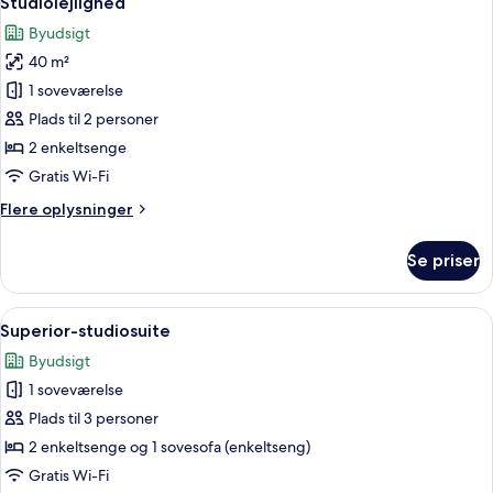
Studiolejlighed
alle
Byudsigt
billeder
40 m²
af
Studiolejlighed
1 soveværelse
Plads til 2 personer
2 enkeltsenge
Gratis Wi-Fi
Flere
Flere oplysninger
oplysninger
om
Se priser
Studiolejlighed
Indlæs
Et hotelværelse med to senge, et vindu
1
Superior-studiosuite
alle
Byudsigt
billeder
1 soveværelse
af
Superior-
Plads til 3 personer
studiosuite
2 enkeltsenge og 1 sovesofa (enkeltseng)
Gratis Wi-Fi