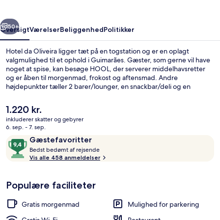
rige
Næste
50+
Oversigt
Værelser
Beliggenhed
Politikker
Hotel da Oliveira ligger tæt på en togstation og er en oplagt
valgmulighed til et ophold i Guimarães. Gæster, som gerne vil have
noget at spise, kan besøge HOOL, der serverer middelhavsretter
og er åben til morgenmad, frokost og aftensmad. Andre
højdepunkter tæller 2 barer/lounger, en snackbar/deli og en
terrasse. Rejsende har kun godt at sige om stedets hjælpsomme
personale.
Den
1.220 kr.
nuværende
inkluderer skatter og gebyrer
pris
6. sep. - 7. sep.
Udendørsområde
er
Anmeldelser
9,4
Gæstefavoritter
1.220 kr.
B
ud
Bedst bedømt af rejsende
e
Vis alle 458 anmeldelser
af
d
10,
s
Gæstefavoritter
Populære faciliteter
t
b
Gratis morgenmad
Mulighed for parkering
e
d