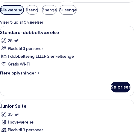
Tilgængelige
Alle værelser
1 seng
2 senge
3+ senge
filtre
for
Viser 5 ud af 5 værelser
værelser
Indlæs
1 soveværelse, premium-sengetøj, dun
9
Standard-dobbeltværelse
alle
25 m²
billeder
Plads til 3 personer
af
Standard-
1 dobbeltseng ELLER 2 enkeltsenge
dobbeltværelse
Gratis Wi-Fi
Flere
Flere oplysninger
oplysninger
om
Se priser
Standard-
dobbeltværelse
Indlæs
Et hotelværelse med en stor seng, to 
12
Junior Suite
alle
35 m²
billeder
1 soveværelse
af
Junior
Plads til 3 personer