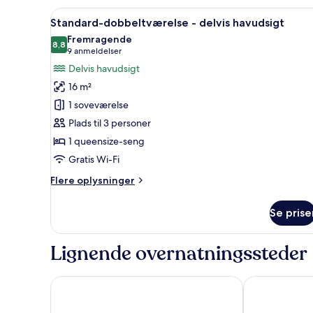
-
Indlæs
Et hotelværelse med seng, sto
9
byudsigt
Standard-dobbeltværelse - delvis havudsigt
alle
Fremragende
billeder
8,8
8,8 ud af 10
(9
9 anmeldelser
af
anmeldelser)
Delvis havudsigt
Standard-
16 m²
dobbeltværelse
1 soveværelse
-
Plads til 3 personer
delvis
1 queensize-seng
havudsigt
Gratis Wi-Fi
Flere
Flere oplysninger
oplysninger
om
Se prise
Standard-
dobbeltværelse
-
Lignende overnatningssteder
delvis
havudsigt
Hotel Continental
Duke of Cumb