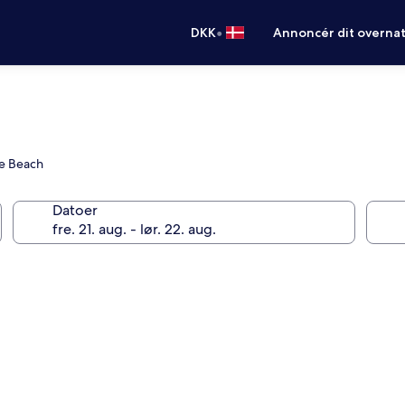
•
DKK
Annoncér dit overna
le Beach
Datoer