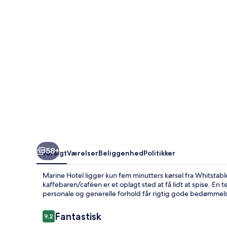
58+
Oversigt
Værelser
Beliggenhed
Politikker
Marine Hotel ligger kun fem minutters kørsel fra Whitstab
kaffebaren/caféen er et oplagt sted at få lidt at spise. E
personale og generelle forhold får rigtig gode bedømmels
Anmeldelser
Fantastisk
9,2
9,2 ud af 10.