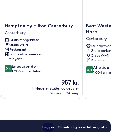
Hampton
Best
Hampton by Hilton Canterbury
Best Western Abbot
by
Western
Hotel
Canterbury
Hilton
Abbots
Canterbury
Gratis morgenmad
Canterbury
Barton
Gratis Wi-Fi
Canterbury
Hotel
Kæledyrsvenligt
Restaurant
Gratis parkering
Canterbury
Forbundne værelser
Gratis Wi-Fi
tilbydes
Restaurant
9.4
Enestående
8.4
Alletiders
9,4
8,4
ud
1.006 anmeldelser
ud
1.004 anmeldelser
af
af
Prisen
957 kr.
10,
10,
er
Enestående,
Alletiders,
inkluderer skatter og gebyrer
inkluderer 
957 kr.
1.006
23. aug. - 24. aug.
1.004
anmeldelser
anmeldelser
Log på
Tilmeld dig nu – det er gratis