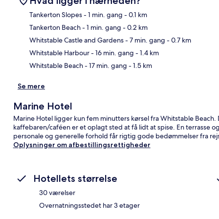
Hvad ligger i nærheden?
Tankerton Slopes
- 1 min. gang
- 0.1 km
Tankerton Beach
- 1 min. gang
- 0.2 km
Kor
Whitstable Castle and Gardens
- 7 min. gang
- 0.7 km
Whitstable Harbour
- 16 min. gang
- 1.4 km
Whitstable Beach
- 17 min. gang
- 1.5 km
Se mere
Marine Hotel
Marine Hotel ligger kun fem minutters kørsel fra Whitstable Beach.
kaffebaren/caféen er et oplagt sted at få lidt at spise. En terrass
personale og generelle forhold får rigtig gode bedømmelser fra re
Oplysninger om afbestillingsrettigheder
Hotellets størrelse
30 værelser
Overnatningsstedet har 3 etager