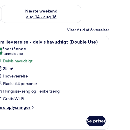
d aug. 7 - aug. 9
Tjek tilgængelighed for næste weekend aug. 14 - aug. 16
Næste weekend
aug. 14 - aug. 16
Viser 6 ud af 6 værelser
e med gardiner.
 fjernsyn ophængt på væggen, et vindue med gardiner og udsigt over byen.
ndlæs
Et soveværelse med en stor seng, en kommode
5
milieværelse - delvis havudsigt (Double Use)
le
Enestående
illeder
,0
10,0 ud af 10
(1
1 anmeldelse
f
anmeldelse)
Delvis havudsigt
amilieværelse
25 m²
1 soveværelse
elvis
Plads til 4 personer
avudsigt
1 kingsize-seng og 1 enkeltseng
Double
se)
Gratis Wi-Fi
ere
ere oplysninger
lysninger
m
Se priser
milieværelse