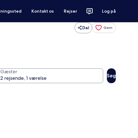
tningssted
Kontakt os
Rejser
Log på
Del
Gem
Gæster
Søg