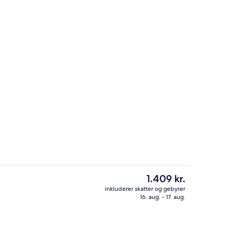
beltværelse - havudsigt | Skrivebord, gratis Wi-Fi, sengetøj
Lounge i lobbyen
Den
1.409 kr.
nuværende
inkluderer skatter og gebyrer
pris
16. aug. - 17. aug.
Superior-dobbeltværelse - havudsigt |
er
1.409 kr.