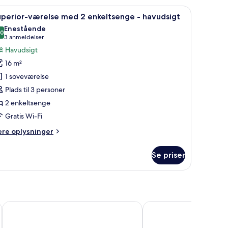
lvis
 skrivebord og havudsigt.
ndlæs
Et hotelværelse med en stor seng, to sengeb
6
vudsigt
uperior-værelse med 2 enkeltsenge - havudsigt
le
ouble
Enestående
e)
illeder
,0
10,0 ud af 10
(3
3 anmeldelser
f
anmeldelser)
Havudsigt
uperior-
16 m²
ærelse
1 soveværelse
ed
Plads til 3 personer
2 enkeltsenge
nkeltsenge
Gratis Wi-Fi
avudsigt
ere
ere oplysninger
lysninger
m
Se priser
perior-
relse
ed
keltsenge
Hampton by Hilton Canterbury
Best Western Abbots B
vudsigt