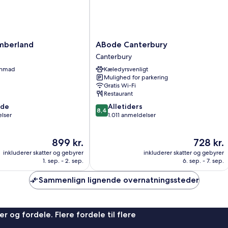
ABode
mberland
ABode Canterbury
Canterbury
Canterbury
Canterbury
enmad
Kæledyrsvenligt
Mulighed for parkering
Gratis Wi-Fi
Restaurant
8.4
nde
Alletiders
8,4
ud
lser
1.011 anmeldelser
af
10,
Prisen
Prisen
899 kr.
728 kr.
Alletiders,
er
er
1.011
inkluderer skatter og gebyrer
inkluderer skatter og gebyrer
899 kr.
728 kr.
anmeldelser
1. sep. - 2. sep.
6. sep. - 7. sep.
Sammenlign lignende overnatningssteder
r og fordele. Flere fordele til flere