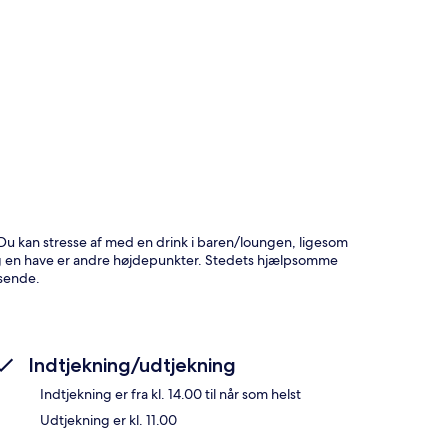
t
 Du kan stresse af med en drink i baren/loungen, ligesom
e og en have er andre højdepunkter. Stedets hjælpsomme
jsende.
Indtjekning/udtjekning
Indtjekning er fra kl. 14.00 til når som helst
Udtjekning er kl. 11.00