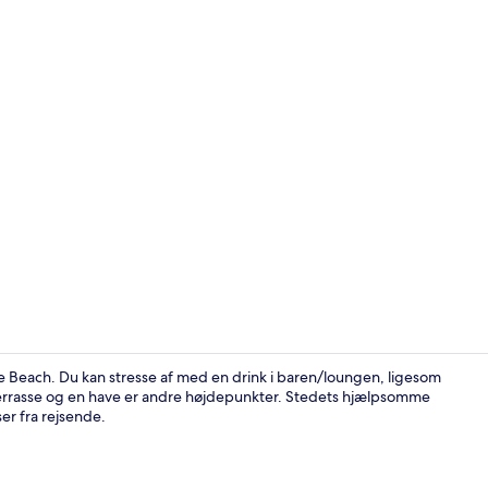
Superior-dob
le Beach. Du kan stresse af med en drink i baren/loungen, ligesom
n terrasse og en have er andre højdepunkter. Stedets hjælpsomme
er fra rejsende.
Lobby