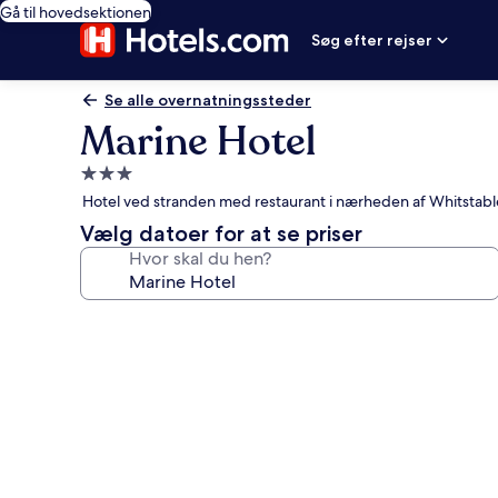
Gå til hovedsektionen
Søg efter rejser
Se alle overnatningssteder
Marine Hotel
3.0-
stjernet
Hotel ved stranden med restaurant i nærheden af Whitstab
overnatningssted
Vælg datoer for at se priser
Hvor skal du hen?
Billedgalleri
for
Marine
Hotel