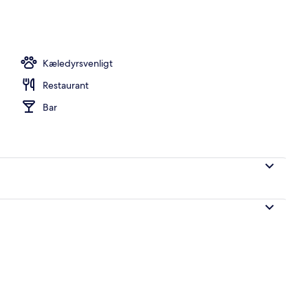
 morgenmad, frokost og aftensmad
Kæledyrsvenligt
Restaurant
Bar