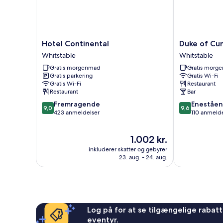
Hotel
Duke
Hotel Continental
Duke of Cu
Continental
of
Whitstable
Whitstable
Whitstable
Cumberland
Gratis morgenmad
Gratis morg
Whitstable
Gratis parkering
Gratis Wi-Fi
Gratis Wi-Fi
Restaurant
Restaurant
Bar
9.0
9.6
Fremragende
Eneståe
9,0
9,6
ud
ud
423 anmeldelser
110 anmelde
af
af
10,
10,
Prisen
1.002 kr.
Fremragende,
Enestående,
er
423
110
inkluderer skatter og gebyrer
1.002 kr.
anmeldelser
anmeldelser
23. aug. - 24. aug.
Log på for at se tilgængelige rabatte
eventyr.