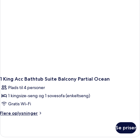
Bed,
Mobility/Hearing
Accessible,
Roll-
in
Shower
And
Patio
1 King Acc Bathtub Suite Balcony Partial Ocean
Plads til 4 personer
1 kingsize-seng og 1 sovesofa (enkeltseng)
Gratis Wi-Fi
Flere
Flere oplysninger
oplysninger
om
Se priser
1
King