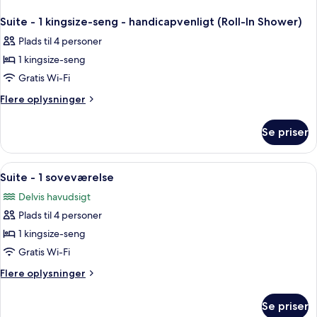
Suite - 1 kingsize-seng - handicapvenligt (Roll-In Shower)
Plads til 4 personer
1 kingsize-seng
Gratis Wi-Fi
Flere
Flere oplysninger
oplysninger
om
Se priser
Suite
-
1
Indlæs
En balkon med udsigt over en parkerin
3
kingsize-
Suite - 1 soveværelse
alle
seng
Delvis havudsigt
-
billeder
handicapvenligt
Plads til 4 personer
af
(Roll-
Suite
1 kingsize-seng
In
-
Shower)
Gratis Wi-Fi
1
Flere
Flere oplysninger
soveværelse
oplysninger
om
Se priser
Suite