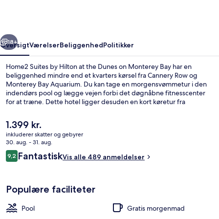
Hilton
at
the
rige
Næste
Dunes
18+
Oversigt
Værelser
Beliggenhed
Politikker
on
Home2 Suites by Hilton at the Dunes on Monterey Bay har en
Monterey
beliggenhed mindre end et kvarters kørsel fra Cannery Row og
Monterey Bay Aquarium. Du kan tage en morgensvømmetur i den
Bay
indendørs pool og lægge vejen forbi det døgnåbne fitnesscenter
for at træne. Dette hotel ligger desuden en kort køretur fra
Fisherman's Wharf.
Den
1.399 kr.
nuværende
inkluderer skatter og gebyrer
pris
30. aug. - 31. aug.
Terrasse/gårdhave
er
Anmeldelser
Fantastisk
9,2
Vis alle 489 anmeldelser
1.399 kr.
9,2 ud af 10.
Populære faciliteter
Pool
Gratis morgenmad