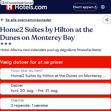
Gå til hovedsektionen
Hent appen
Se alle overnatningssteder
Home2 Suites by Hilton at the
Dunes on Monterey Bay
3.0-
stjernet
Hotel i Marina med indendørs pool og døgnåbne fitnessfaciliteter
overnatningssted
Vælg datoer for at se priser
Hvor skal du hen?
Datoer
Gæster