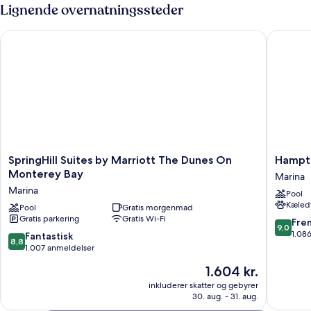
Acc
Lignende overnatningssteder
Bathtub
Suite
SpringHill Suites by Marriott The Dunes On Monterey Bay
Hampton 
Balcony
Partial
Ocean
SpringHill
Hampto
SpringHill Suites by Marriott The Dunes On
Hampto
Suites
Inn
Monterey Bay
Marina
by
&
Marina
Pool
Marriott
Suites
Kæledy
The
Pool
Gratis morgenmad
Marina
Gratis parkering
Gratis Wi-Fi
Dunes
Marina
9.0
Fre
9,0
On
ud
1.08
8.8
Fantastisk
8,8
Monterey
af
ud
1.007 anmeldelser
Bay
10,
af
Prisen
1.604 kr.
Marina
Fremrag
10,
er
1.086
Fantastisk,
inkluderer skatter og gebyrer
1.604 kr.
anmelde
30. aug. - 31. aug.
1.007
anmeldelser