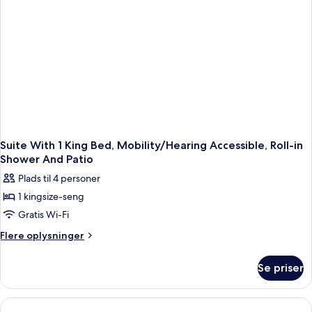
Suite With 1 King Bed, Mobility/Hearing Accessible, Roll-in
Shower And Patio
Plads til 4 personer
1 kingsize-seng
Gratis Wi-Fi
Flere
Flere oplysninger
oplysninger
om
Se priser
Suite
With
1
King