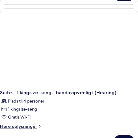
-
1
soveværelse
Suite - 1 kingsize-seng - handicapvenligt (Hearing)
Plads til 4 personer
1 kingsize-seng
Gratis Wi-Fi
Flere
Flere oplysninger
oplysninger
om