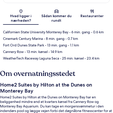
Kort
Hvad ligger i
Sådan kommer du
Restauranter
nærheden?
rundt
Californien State University Monterey Bay
- 6 min. gang
- 0.6 km
Cinemark Century Marina
- 8 min. gang
- 0.7 km
Fort Ord Dunes State Park
- 13 min. gang
- 1.1 km
Cannery Row
- 13 min. kørsel
- 14.9 km
WeatherTech Raceway Laguna Seca
- 25 min. kørsel
- 23.4 km
Om overnatningsstedet
Home2 Suites by Hilton at the Dunes on
Monterey Bay
Home2 Suites by Hilton at the Dunes on Monterey Bay har en
beliggenhed mindre end et kvarters kørsel fra Cannery Row og
Monterey Bay Aquarium. Du kan tage en morgensvømmetur i den
indendørs pool og lægge vejen forbi det døgnåbne fitnesscenter for at