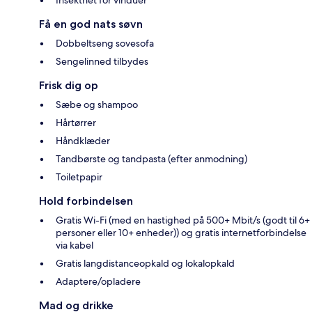
Insektnet for vinduer
Få en god nats søvn
Dobbeltseng sovesofa
Sengelinned tilbydes
Frisk dig op
Sæbe og shampoo
Hårtørrer
Håndklæder
Tandbørste og tandpasta (efter anmodning)
Toiletpapir
Hold forbindelsen
Gratis Wi-Fi (med en hastighed på 500+ Mbit/s (godt til 6+
personer eller 10+ enheder)) og gratis internetforbindelse
via kabel
Gratis langdistanceopkald og lokalopkald
Adaptere/opladere
Mad og drikke