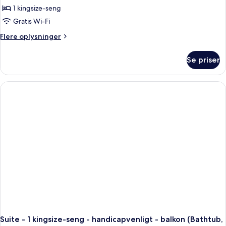
1 kingsize-seng
Gratis Wi-Fi
Flere
Flere oplysninger
oplysninger
om
Se priser
Suite
-
1
soveværelse
Suite - 1 kingsize-seng - handicapvenligt - balkon (Bathtub,