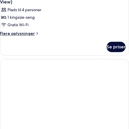
View)
Plads til 4 personer
1 kingsize-seng
Gratis Wi-Fi
Flere
Flere oplysninger
oplysninger
om
Se priser
Suite
-
1
kingsize-
seng
-
handicapvenligt
-
balkon
(Bathtub,
View)