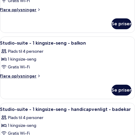
Gratis Wi-Fi
Flere
Flere oplysninger
oplysninger
om
Se priser
Studio-
suite
-
Indlæs
Balkon med udsigt til parkeringsplads o
1
1
Studio-suite - 1 kingsize-seng - balkon
alle
kingsize-
Plads til 4 personer
seng
billeder
1 kingsize-seng
af
Studio-
Gratis Wi-Fi
suite
Flere
Flere oplysninger
-
oplysninger
om
1
Se priser
Studio-
kingsize-
suite
seng
-
Indlæs
Et moderne badeværelse med badekar,
1
-
1
Studio-suite - 1 kingsize-seng - handicapvenligt - badekar
alle
kingsize-
balkon
Plads til 4 personer
seng
billeder
-
1 kingsize-seng
af
balkon
Studio-
Gratis Wi-Fi