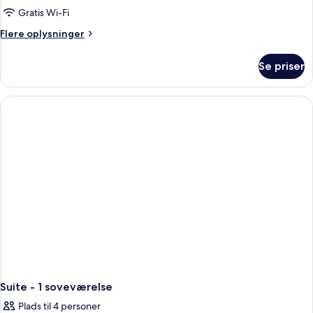
Gratis Wi-Fi
Flere
Flere oplysninger
oplysninger
om
Se priser
Studio-
suite
-
1
kingsize-
seng
-
handicapvenligt
(Hearing)
Suite - 1 soveværelse
Plads til 4 personer