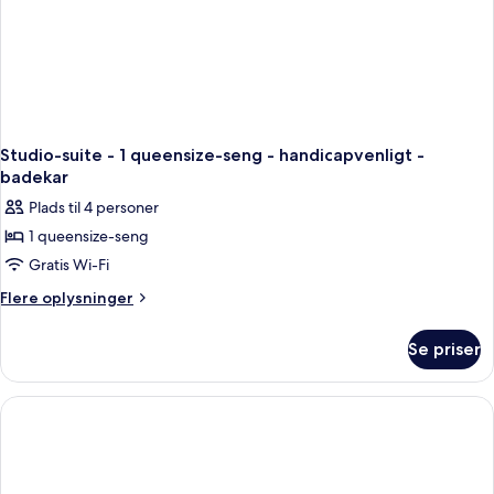
Studio-suite - 1 queensize-seng - handicapvenligt -
badekar
Plads til 4 personer
1 queensize-seng
Gratis Wi-Fi
Flere
Flere oplysninger
oplysninger
om
Se priser
Studio-
suite
-
1
queensize-
seng
-