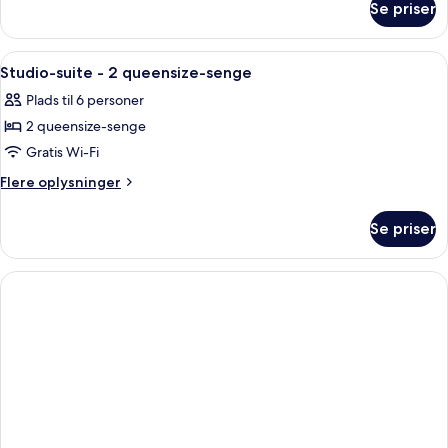
Se priser
Suite
-
1
Indlæs
Et hotelværelse med seng, sofa, et lill
2
kingsize-
Studio-suite - 2 queensize-senge
alle
seng
Plads til 6 personer
-
billeder
handicapvenligt
2 queensize-senge
af
(Hearing)
Studio-
Gratis Wi-Fi
suite
Flere
Flere oplysninger
-
oplysninger
om
2
Se priser
Studio-
queensize-
suite
senge
-
2
queensize-
senge