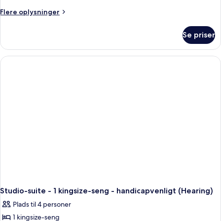
suite
Flere
Flere oplysninger
-
oplysninger
om
1
Se priser
Studio-
kingsize-
suite
seng
-
-
1
kingsize-
handicapvenligt
seng
-
-
badekar
handicapvenligt
-
badekar
Studio-suite - 1 kingsize-seng - handicapvenligt (Hearing)
Plads til 4 personer
1 kingsize-seng