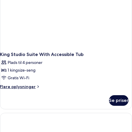
handicapvenligt
-
badekar
King Studio Suite With Accessible Tub
Plads til 4 personer
1 kingsize-seng
Gratis Wi-Fi
Flere
Flere oplysninger
oplysninger
om
Se priser
King
Studio
Suite
With
Accessible
Tub