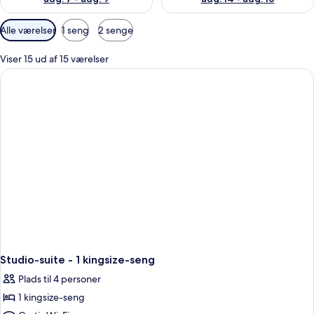
Tilgængelige
Alle værelser
1 seng
2 senge
filtre
for
Viser 15 ud af 15 værelser
værelser
Studio-suite - 1 kingsize-seng
Plads til 4 personer
1 kingsize-seng