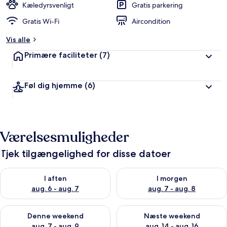
Kæledyrsvenligt
Gratis parkering
Gratis Wi-Fi
Aircondition
Vis alle
Primære faciliteter
(7)
Føl dig hjemme
(6)
Værelsesmuligheder
Tjek tilgængelighed for disse datoer
Tjek tilgængelighed for i aften aug. 6 - aug. 7
Tjek tilgængelighed for i morg
I aften
I morgen
aug. 6 - aug. 7
aug. 7 - aug. 8
Tjek tilgængelighed for denne weekend aug. 7 - aug. 9
Tjek tilgængelighed for næste
Denne weekend
Næste weekend
aug. 7 - aug. 9
aug. 14 - aug. 16