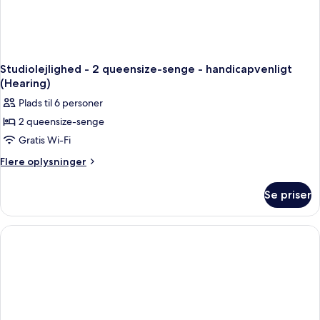
Studiolejlighed - 2 queensize-senge - handicapvenligt
(Hearing)
Plads til 6 personer
2 queensize-senge
Gratis Wi-Fi
Flere
Flere oplysninger
oplysninger
om
Se priser
Studiolejlighed
-
2
queensize-
senge
-
handicapvenligt
(Hearing)