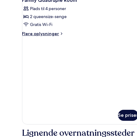
Family Quadruple Room
alle
dobbeltseng
Plads til 4 personer
billeder
2 queensize-senge
af
Family
Gratis Wi-Fi
Quadruple
Flere
Flere oplysninger
Room
oplysninger
om
Family
Quadruple
Room
Se prise
Lignende overnatningssteder