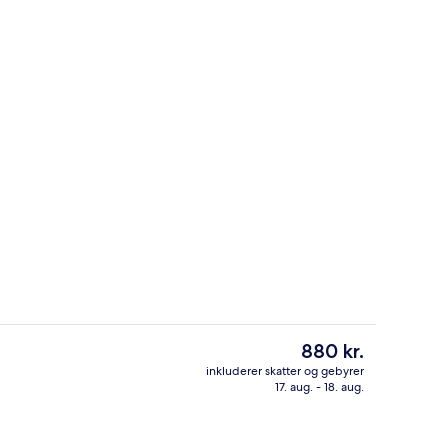
 overnatningsstedet
Indgang
Den
880 kr.
nuværende
inkluderer skatter og gebyrer
pris
17. aug. - 18. aug.
ter
Familieværelse med 2 enkeltsenge | 
er
880 kr.