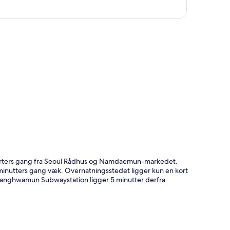
t
arters gang fra Seoul Rådhus og Namdaemun-markedet.
tters gang væk. Overnatningsstedet ligger kun en kort
Gwanghwamun Subwaystation ligger 5 minutter derfra.