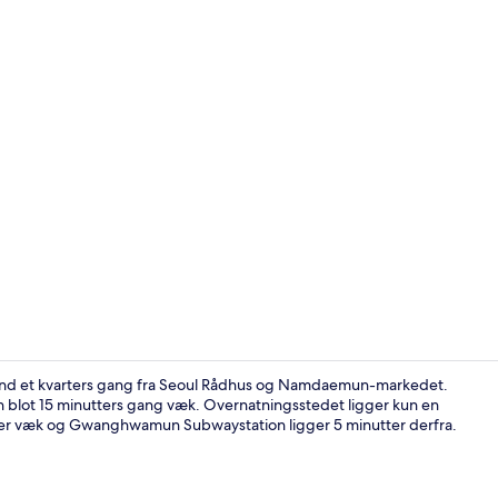
Facilitet på
end et kvarters gang fra Seoul Rådhus og Namdaemun-markedet.
t 15 minutters gang væk. Overnatningsstedet ligger kun en
nutter væk og Gwanghwamun Subwaystation ligger 5 minutter derfra.
Mødefacilite