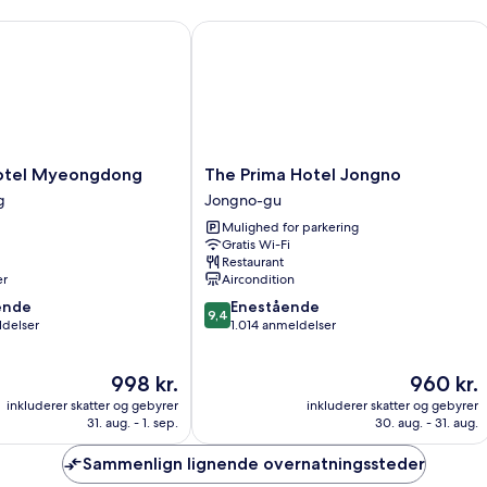
tel Myeongdong
The Prima Hotel Jongno
The
otel Myeongdong
The Prima Hotel Jongno
Prima
g
Jongno-gu
Hotel
Mulighed for parkering
Jongno
Gratis Wi-Fi
Jongno-
Restaurant
gu
er
Aircondition
9.4
ende
Enestående
9,4
ud
ldelser
1.014 anmeldelser
af
10,
Prisen
Prisen
998 kr.
960 kr.
,
Enestående,
er
er
1.014
inkluderer skatter og gebyrer
inkluderer skatter og gebyrer
998 kr.
960 kr.
anmeldelser
31. aug. - 1. sep.
30. aug. - 31. aug.
Sammenlign lignende overnatningssteder