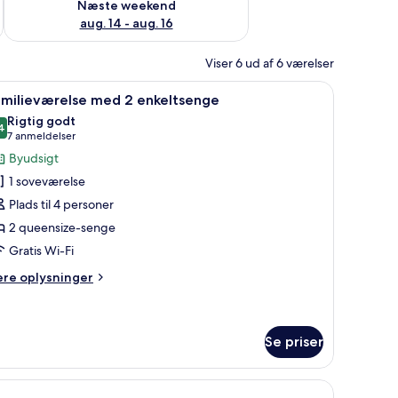
Næste weekend
aug. 14 - aug. 16
Viser 6 ud af 6 værelser
bord, en stol, en potteplante og et vindue med skodder.
ndlæs
Et hotelværelse med to senge, et spisebord me
5
amilieværelse med 2 enkeltsenge
le
Rigtig godt
illeder
4
8,4 ud af 10
(7
7 anmeldelser
f
anmeldelser)
Byudsigt
amilieværelse
1 soveværelse
ed
Plads til 4 personer
2 queensize-senge
nkeltsenge
Gratis Wi-Fi
ere
ere oplysninger
lysninger
m
milieværelse
ed
Se priser
keltsenge
ord