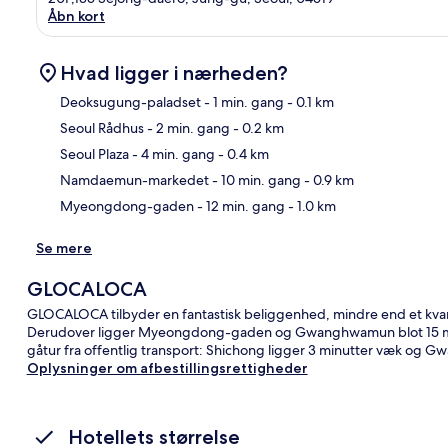
Åbn kort
Hvad ligger i nærheden?
Deoksugung-paladset
- 1 min. gang
- 0.1 km
Seoul Rådhus
- 2 min. gang
- 0.2 km
Kor
Seoul Plaza
- 4 min. gang
- 0.4 km
Namdaemun-markedet
- 10 min. gang
- 0.9 km
Myeongdong-gaden
- 12 min. gang
- 1.0 km
Se mere
GLOCALOCA
GLOCALOCA tilbyder en fantastisk beliggenhed, mindre end et kv
Derudover ligger Myeongdong-gaden og Gwanghwamun blot 15 minu
gåtur fra offentlig transport: Shichong ligger 3 minutter væk og 
Oplysninger om afbestillingsrettigheder
Hotellets størrelse