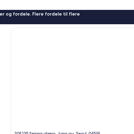
r og fordele. Flere fordele til flere
20F,135 Sejong-daero, Jung-gu, Seoul, 04519