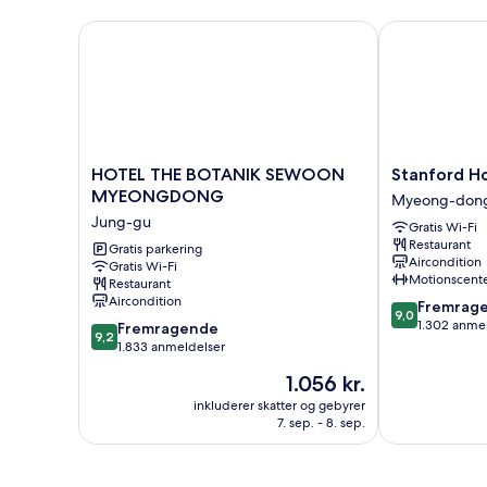
HOTEL THE BOTANIK SEWOON MYEONGDONG
Stanford Ho
HOTEL
Stanford
HOTEL THE BOTANIK SEWOON
Stanford H
THE
Hotel
MYEONGDONG
Myeong-don
BOTANIK
Myeongdong
Jung-gu
Gratis Wi-Fi
SEWOON
Myeong-
Restaurant
MYEONGDONG
Gratis parkering
dong
Aircondition
Gratis Wi-Fi
Jung-
Motionscent
Restaurant
gu
Aircondition
9.0
Fremrag
9,0
ud
1.302 anme
9.2
Fremragende
9,2
af
ud
1.833 anmeldelser
10,
af
Prisen
1.056 kr.
Fremragende
10,
er
1.302
Fremragende,
inkluderer skatter og gebyrer
1.056 kr.
anmeldelser
7. sep. - 8. sep.
1.833
anmeldelser