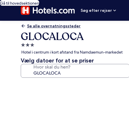
Gå til hovedsektionen
Søg efter rejser
Se alle overnatningssteder
GLOCALOCA
3.0-
stjernet
Hotel i centrum i kort afstand fra Namdaemun-markedet
overnatningssted
Vælg datoer for at se priser
Hvor skal du hen?
Billedgalleri
for
GLOCALOCA