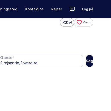
tningssted
Kontakt os
Rejser
Log på
Del
Gem
Gæster
Søg