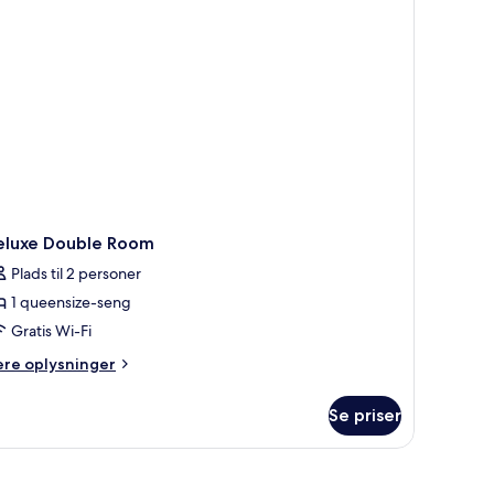
eluxe Double Room
Plads til 2 personer
1 queensize-seng
Gratis Wi-Fi
ere
ere oplysninger
lysninger
m
Se priser
luxe
uble
oom