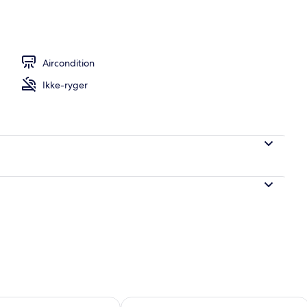
krobølgeovn (efter anmodning), opvaskemaskine, brødrister
Aircondition
Ikke-ryger
lighed for i morgen aug. 8 - aug. 9
Tjek tilgængelighed for denne weeken