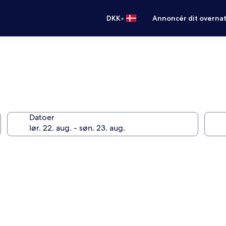
•
DKK
Annoncér dit overna
Datoer