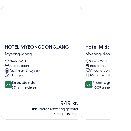
HOTEL MYEONGDONGJANG
Hotel Midcity Myeon
HOTEL
Hotel
HOTEL MYEONGDONGJANG
Hotel Midcity Mye
MYEONGDONGJANG
Midcity
Myeong-dong
Myeong-dong
Myeong-
Myeongdong
Gratis Wi-Fi
Gratis Wi-Fi
dong
Myeong-
Aircondition
Restaurant
dong
Faciliteter til tøjvask
Aircondition
Ikke-ryger
Motionscenter
9.4
9.2
Enestående
Fremragende
9,4
9,2
ud
ud
871 anmeldelser
1.009 anmeldelser
af
af
10,
10,
Prisen
949 kr.
Enestående,
Fremragende,
er
871
1.009
inkluderer skatter og gebyrer
inkluderer 
949 kr.
anmeldelser
anmeldelser
17. aug. - 18. aug.