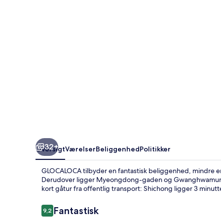
32+
Oversigt
Værelser
Beliggenhed
Politikker
GLOCALOCA tilbyder en fantastisk beliggenhed, mindre 
Derudover ligger Myeongdong-gaden og Gwanghwamun blo
kort gåtur fra offentlig transport: Shichong ligger 3 mi
Anmeldelser
Fantastisk
9,2
9,2 ud af 10.