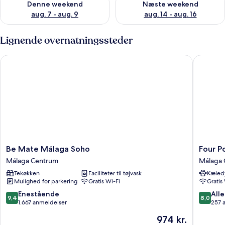
Denne weekend
Næste weekend
aug. 7 - aug. 9
aug. 14 - aug. 16
Lignende overnatningssteder
Be Mate Málaga Soho
Four Poi
Be
Four
Be Mate Málaga Soho
Four P
Mate
Points
Málaga Centrum
Málaga 
Málaga
Flex
Tekøkken
Faciliteter til tøjvask
Kæledy
Soho
by
Mulighed for parkering
Gratis Wi-Fi
Gratis
Málaga
Sherato
Centrum
Malaga
9.4
8.0
Enestående
Alle
9,4
8,0
Centre
ud
ud
1.667 anmeldelser
257 
Málaga
af
af
Prisen
974 kr.
Centru
10,
10,