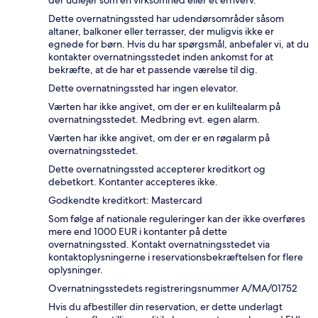
der udlejer som en virksomhed eller et erhverv.
Dette overnatningssted har udendørsområder såsom
altaner, balkoner eller terrasser, der muligvis ikke er
egnede for børn. Hvis du har spørgsmål, anbefaler vi, at du
kontakter overnatningsstedet inden ankomst for at
bekræfte, at de har et passende værelse til dig.
Dette overnatningssted har ingen elevator.
Værten har ikke angivet, om der er en kuliltealarm på
overnatningsstedet. Medbring evt. egen alarm.
Værten har ikke angivet, om der er en røgalarm på
overnatningsstedet.
Dette overnatningssted accepterer kreditkort og
debetkort. Kontanter accepteres ikke.
Godkendte kreditkort: Mastercard
Som følge af nationale reguleringer kan der ikke overføres
mere end 1000 EUR i kontanter på dette
overnatningssted. Kontakt overnatningsstedet via
kontaktoplysningerne i reservationsbekræftelsen for flere
oplysninger.
Overnatningsstedets registreringsnummer A/MA/01752
Hvis du afbestiller din reservation, er dette underlagt