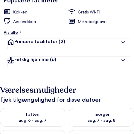
Populære faciliteter
Køkken
Gratis Wi-Fi
Aircondition
Mikrobølgeovn
Vis alle
Primære faciliteter
(2)
Føl dig hjemme
(6)
Værelsesmuligheder
Tjek tilgængelighed for disse datoer
Tjek tilgængelighed for i aften aug. 6 - aug. 7
Tjek tilgængelighed for i morg
I aften
I morgen
aug. 6 - aug. 7
aug. 7 - aug. 8
Tjek tilgængelighed for denne weekend aug. 7 - aug. 9
Tjek tilgængelighed for næste