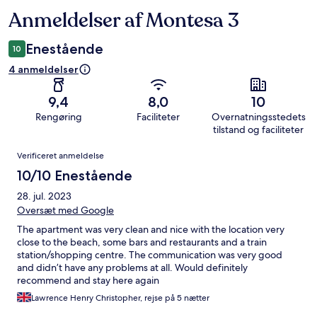
Anmeldelser af Montesa 3
Anmeldelser
Enestående
10
4 anmeldelser
9,4
8,0
10
Rengøring
Faciliteter
Overnatningsstedets
tilstand og faciliteter
Anmeldelser
Verificeret anmeldelse
10/10 Enestående
28. jul. 2023
Oversæt med Google
The apartment was very clean and nice with the location very
close to the beach, some bars and restaurants and a train
station/shopping centre. The communication was very good
and didn’t have any problems at all. Would definitely
recommend and stay here again
Lawrence Henry Christopher, rejse på 5 nætter