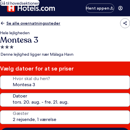
Gå til hovedsektionen
Hent appen
Se alle overnatningssteder
Hele lejligheden
Montesa 3
3.0-
stjernet
Denne lejlighed ligger nær Málaga Havn
overnatningssted
Vælg datoer for at se priser
Hvor skal du hen?
Datoer
Gæster