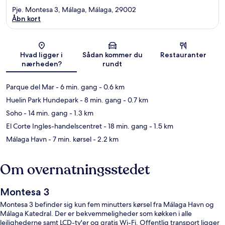
Pje. Montesa 3, Málaga, Málaga, 29002
Åbn kort
Kort
Hvad ligger i
Sådan kommer du
Restauranter
nærheden?
rundt
Parque del Mar
- 6 min. gang
- 0.6 km
Huelin Park Hundepark
- 8 min. gang
- 0.7 km
Soho
- 14 min. gang
- 1.3 km
El Corte Ingles-handelscentret
- 18 min. gang
- 1.5 km
Málaga Havn
- 7 min. kørsel
- 2.2 km
Om overnatningsstedet
Montesa 3
Montesa 3 befinder sig kun fem minutters kørsel fra Málaga Havn og
Málaga Katedral. Der er bekvemmeligheder som køkken i alle
lejlighederne samt LCD-tv'er og gratis Wi-Fi. Offentlig transport ligger