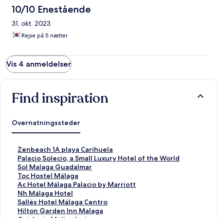
10/10 Enestående
31. okt. 2023
Rejse på 5 nætter
Vis 4 anmeldelser
Find inspiration
Overnatningssteder
L
Zenbeach 1A playa Carihuela
i
L
Palacio Solecio, a Small Luxury Hotel of the World
n
i
L
Sol Malaga Guadalmar
k
n
i
L
Toc Hostel Málaga
å
k
n
i
L
Ac Hotel Málaga Palacio by Marriott
b
å
k
n
i
L
Nh Málaga Hotel
n
b
å
k
n
i
L
Sallés Hotel Málaga Centro
e
n
b
å
k
n
i
L
Hilton Garden Inn Malaga