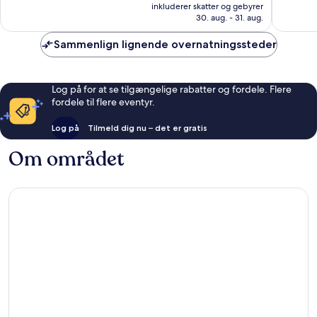
er
Enestående,
Alletider
inkluderer skatter og gebyrer
974 kr.
30. aug. - 31. aug.
1.667
257
anmeldelser
anmelde
Sammenlign lignende overnatningssteder
Log på for at se tilgængelige rabatter og fordele. Flere
fordele til flere eventyr.
Log på
Tilmeld dig nu – det er gratis
Om området