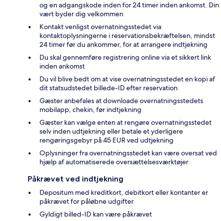
og en adgangskode inden for 24 timer inden ankomst. Din
vært byder dig velkommen
Kontakt venligst overnatningsstedet via
kontaktoplysningerne i reservationsbekræftelsen, mindst
24 timer før du ankommer, for at arrangere indtjekning
Du skal gennemføre registrering online via et sikkert link
inden ankomst
Du vil blive bedt om at vise overnatningsstedet en kopi af
dit statsudstedet billede-ID efter reservation
Gæster anbefales at downloade overnatningsstedets
mobilapp, chekin, før indtjekning
Gæster kan vælge enten at rengøre overnatningsstedet
selv inden udtjekning eller betale et yderligere
rengøringsgebyr på 45 EUR ved udtjekning
Oplysninger fra overnatningsstedet kan være oversat ved
hjælp af automatiserede oversættelsesværktøjer
Påkrævet ved indtjekning
Depositum med kreditkort, debitkort eller kontanter er
påkrævet for påløbne udgifter
Gyldigt billed-ID kan være påkrævet