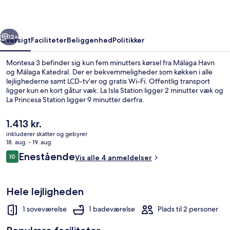
rige
Næste
12+
Oversigt
Faciliteter
Beliggenhed
Politikker
Montesa 3 befinder sig kun fem minutters kørsel fra Málaga Havn
og Málaga Katedral. Der er bekvemmeligheder som køkken i alle
lejlighederne samt LCD-tv'er og gratis Wi-Fi. Offentlig transport
ligger kun en kort gåtur væk: La Isla Station ligger 2 minutter væk og
La Princesa Station ligger 9 minutter derfra.
Den
1.413 kr.
nuværende
inkluderer skatter og gebyrer
pris
18. aug. - 19. aug.
Basic-loftsværelse | 1 soveværelse, skr
er
Anmeldelser
Enestående
10
Vis alle 4 anmeldelser
1.413 kr.
10 ud af 10.
Hele lejligheden
1 soveværelse
1 badeværelse
Plads til 2 personer