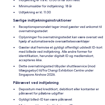
Indtjekning er fra kl. 15.00 til når som helst
Minimumsalder for indtjekning: 18 år
Udtjekning er kl. 11.00
Særlige indtjekningsinstruktioner
Receptionspersonalet tager imod gæster ved ankomst til
overnatningsstedet
Oplysninger fra overnatningsstedet kan være oversat ved
hjælp af automatiserede oversættelsesværktøjer
Gæster skal fremvise et gyldigt offentligt udstedt ID-kort
med billede ved indtjekning. Alle andre former for
identifikation, herunder digitalt ID og medlemskort,
accepteres ikke.
Dette overnatningssted tilbyder shuttleservice (mod
tillægsgebyr) til/fra Changi Exhibition Centre under
Singapore Airshow 2026.
Påkrævet ved indtjekning
Depositum med kreditkort, debitkort eller kontanter er
påkrævet for påløbne udgifter
Gyldigt billed-ID kan være påkrævet