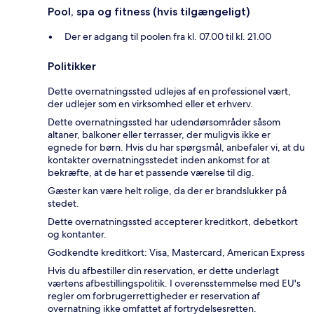
Pool, spa og fitness (hvis tilgængeligt)
Der er adgang til poolen fra kl. 07.00 til kl. 21.00
Politikker
Dette overnatningssted udlejes af en professionel vært,
der udlejer som en virksomhed eller et erhverv.
Dette overnatningssted har udendørsområder såsom
altaner, balkoner eller terrasser, der muligvis ikke er
egnede for børn. Hvis du har spørgsmål, anbefaler vi, at du
kontakter overnatningsstedet inden ankomst for at
bekræfte, at de har et passende værelse til dig.
Gæster kan være helt rolige, da der er brandslukker på
stedet.
Dette overnatningssted accepterer kreditkort, debetkort
og kontanter.
Godkendte kreditkort: Visa, Mastercard, American Express
Hvis du afbestiller din reservation, er dette underlagt
værtens afbestillingspolitik. I overensstemmelse med EU's
regler om forbrugerrettigheder er reservation af
overnatning ikke omfattet af fortrydelsesretten.