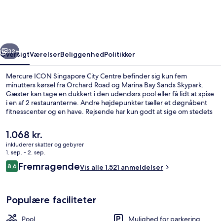
City
Centre
rige
Næste
32+
Oversigt
Værelser
Beliggenhed
Politikker
Mercure ICON Singapore City Centre befinder sig kun fem
minutters kørsel fra Orchard Road og Marina Bay Sands Skypark.
Gæster kan tage en dukkert i den udendørs pool eller få lidt at spise
i en af 2 restauranterne. Andre højdepunkter tæller et døgnåbent
fitnesscenter og en have. Rejsende har kun godt at sige om stedets
hjælpsomme personale. Overnatningsstedet ligger kun en kort
gåtur fra offentlig transport: Telok Ayer Station ligger 2 minutter
Den
1.068 kr.
væk og Maxwell Station ligger 5 minutter derfra.
nuværende
inkluderer skatter og gebyrer
pris
1. sep. - 2. sep.
Udendørsområde
er
Anmeldelser
Fremragende
8,6
Vis alle 1.521 anmeldelser
1.068 kr.
8,6 ud af 10.
Populære faciliteter
Pool
Mulighed for parkering