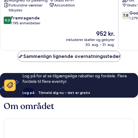
Mulighed for parkering
Gratis Wi-Fi
Pool
Singapore
Forbundne værelser
Aircondition
Gratis
Centrum
tilbydes
7.8
God
7,8
9.0
Fremragende
ud
1.27
9,0
ud
1.195 anmeldelser
af
af
10,
Prisen
952 kr.
10,
Godt,
er
Fremragende,
inkluderer skatter og gebyrer
1.279
952 kr.
30. aug. - 31. aug.
1.195
anmelde
anmeldelser
Sammenlign lignende overnatningssteder
Log på for at se tilgængelige rabatter og fordele. Flere
fordele til flere eventyr.
Log på
Tilmeld dig nu – det er gratis
Om området