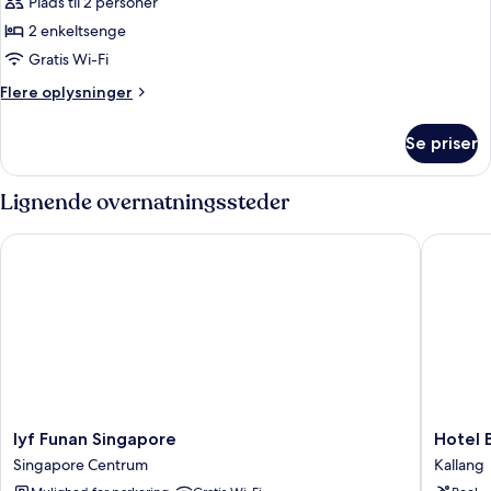
Privilege
Plads til 2 personer
balkon
-
2 enkeltsenge
Værelse
Gratis Wi-Fi
-
Flere
Flere oplysninger
2
oplysninger
enkeltsenge
om
Se priser
Privilege
-
Værelse
Lignende overnatningssteder
-
2
lyf Funan Singapore
Hotel Bo
enkeltsenge
lyf
Hotel
lyf Funan Singapore
Hotel 
Funan
Boss
Singapore Centrum
Kallang
Singapore
Kallang