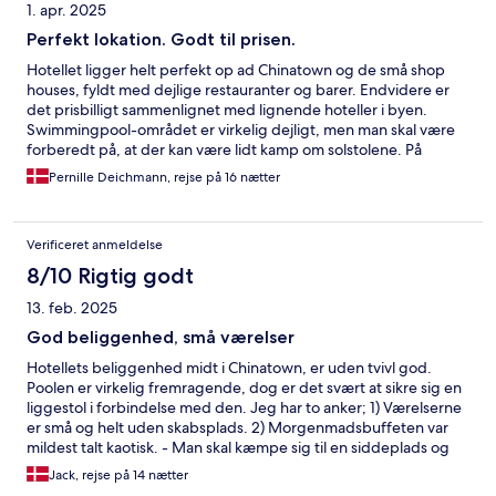
1. apr. 2025
Perfekt lokation. Godt til prisen.
Hotellet ligger helt perfekt op ad Chinatown og de små shop
houses, fyldt med dejlige restauranter og barer. Endvidere er
det prisbilligt sammenlignet med lignende hoteller i byen.
Swimmingpool-området er virkelig dejligt, men man skal være
forberedt på, at der kan være lidt kamp om solstolene. På
minussiden, synes jeg at standardværelserne er ret små,
Pernille Deichmann, rejse på 16 nætter
specielt hvis man opholder sig der i længere tid. -Endvidere
synes jeg, at morgenmadsrestauranten fungerer ret dårligt.
Verificeret anmeldelse
8/10 Rigtig godt
13. feb. 2025
God beliggenhed, små værelser
Hotellets beliggenhed midt i Chinatown, er uden tvivl god.
Poolen er virkelig fremragende, dog er det svært at sikre sig en
liggestol i forbindelse med den. Jeg har to anker; 1) Værelserne
er små og helt uden skabsplads. 2) Morgenmadsbuffeten var
mildest talt kaotisk. - Man skal kæmpe sig til en siddeplads og
når det endelig lykkes, skal man på jagt efter mad, som er
Jack, rejse på 14 nætter
spredt over mange forskellige borde. - Er man endvidere ikke til