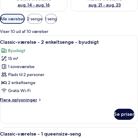
aug. 14 - aug. 16
aug. 21 - aug. 23
Tilgængelige
Alle værelser
2 senge
1 seng
filtre
for
Viser 10 ud af 10 værelser
værelser
Indlæs
Et hotelværelse med skrivebord, to se
3
Classic-værelse - 2 enkeltsenge - byudsigt
alle
Byudsigt
billeder
15 m²
af
Classic-
1 soveværelse
værelse
Plads til 2 personer
-
2 enkeltsenge
2
Gratis Wi-Fi
enkeltsenge
Flere
Flere oplysninger
-
oplysninger
byudsigt
om
Se priser
Classic-
værelse
-
Indlæs
Et moderne hotelværelse med en stor se
3
2
Classic-værelse - 1 queensize-seng
alle