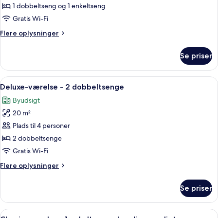
værelse
1 dobbeltseng og 1 enkeltseng
-
Gratis Wi-Fi
flere
Flere
Flere oplysninger
senge
oplysninger
-
om
Se priser
Deluxe-
balkon
værelse
-
Indlæs
Et hotelværelse med to senge, et skri
5
flere
Deluxe-værelse - 2 dobbeltsenge
alle
senge
Byudsigt
-
billeder
balkon
20 m²
af
Deluxe-
Plads til 4 personer
værelse
2 dobbeltsenge
-
Gratis Wi-Fi
2
Flere
Flere oplysninger
dobbeltsenge
oplysninger
om
Se priser
Deluxe-
værelse
-
Indlæs
Et moderne hotelværelse med en stor se
3
2