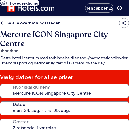
Gå til hovedsektionen
Hent appen
Se alle overnatningssteder
Mercure ICON Singapore City
Centre
4.0-
stjernet
Dette hotel i centrum med forbindelse til en tog-/metrostation tilbyder
overnatningssted
udendørs pool og befinder sig tæt på Gardens by the Bay
Vælg datoer for at se priser
Hvor skal du hen?
Datoer
Gæster