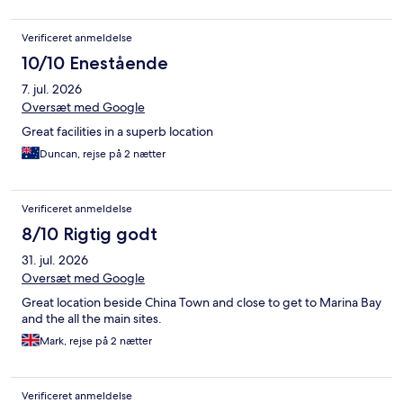
asiatisk morgenmad, i form af ris, karryretter, varm grød med
kylling i, så er udvalget ikke kæmpe stort.
Verificeret anmeldelse
10/10 Enestående
7. jul. 2026
Oversæt med Google
Great facilities in a superb location
Duncan, rejse på 2 nætter
Verificeret anmeldelse
8/10 Rigtig godt
31. jul. 2026
Oversæt med Google
Great location beside China Town and close to get to Marina Bay
and the all the main sites.
Mark, rejse på 2 nætter
Verificeret anmeldelse