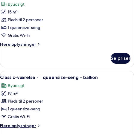
enkeltsenge
Byudsigt
-
billeder
byudsigt
15 m²
af
Classic-
Plads til 2 personer
værelse
1 queensize-seng
-
Gratis Wi-Fi
1
Flere
Flere oplysninger
queensize-
oplysninger
seng
om
Se priser
Classic-
værelse
-
Indlæs
Et moderne hotelværelse med en stor s
5
1
Classic-værelse - 1 queensize-seng - balkon
alle
queensize-
Byudsigt
seng
billeder
19 m²
af
Classic-
Plads til 2 personer
værelse
1 queensize-seng
-
Gratis Wi-Fi
1
Flere
Flere oplysninger
queensize-
oplysninger