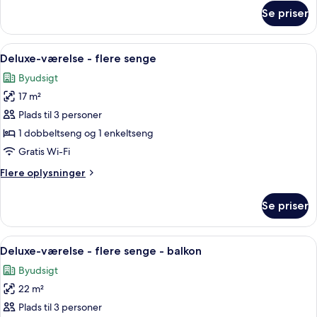
seng
om
Se priser
Classic-
-
værelse
balkon
-
Indlæs
Et hotelværelse med to senge, et skriv
4
1
Deluxe-værelse - flere senge
alle
queensize-
Byudsigt
seng
billeder
-
17 m²
af
balkon
Deluxe-
Plads til 3 personer
værelse
1 dobbeltseng og 1 enkeltseng
-
Gratis Wi-Fi
flere
Flere
Flere oplysninger
senge
oplysninger
om
Se priser
Deluxe-
værelse
-
Indlæs
Et moderne hotelværelse med to senge,
4
flere
Deluxe-værelse - flere senge - balkon
alle
senge
Byudsigt
billeder
22 m²
af
Deluxe-
Plads til 3 personer