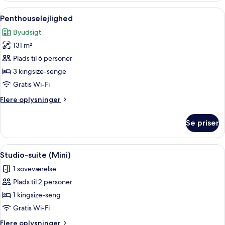
3
Indlæs
En moderne stue med et stort vindue, e
10
soveværelser
Penthouselejlighed
alle
(Altitude)
Byudsigt
billeder
131 m²
af
Penthouselejlighed
Plads til 6 personer
3 kingsize-senge
Gratis Wi-Fi
Flere
Flere oplysninger
oplysninger
om
Se priser
Penthouselejlighed
Indlæs
Studio-suite (Mini) | Badeværelse | Bru
6
Studio-suite (Mini)
alle
1 soveværelse
billeder
Plads til 2 personer
af
Studio-
1 kingsize-seng
suite
Gratis Wi-Fi
(Mini)
Flere
Flere oplysninger