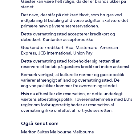
Gæster kan være helt rolige, da der er brandslukker på
stedet.
Det navn, der står på det kreditkort, som bruges ved
indtjekning til betaling af diverse udgifter, skal være det
primære navn på værelsesreservationen.
Dette overnatningssted accepterer kreditkort og
debetkort. Kontanter accepteres ikke.
Godkendte kreditkort: Visa, Mastercard, American
Express, JCB International, Union Pay
Dette overnatningssted forbeholder sig retten til at
reservere et beløb på gæstens kreditkort inden ankomst.
Bemærk venligst, at kulturelle normer og gæstepolitik
varierer afhængigt af land og overnatningssted. De
angivne politikker kommer fra overnatningsstedet.
Hvis du afbestiller din reservation, er dette underlagt
værtens afbestillingspolitik. I overensstemmelse med EU's
regler om forbrugerrettigheder er reservation af
overnatning ikke omfattet af fortrydelsesretten.
Også kendt som
Meriton Suites Melbourne Melbourne