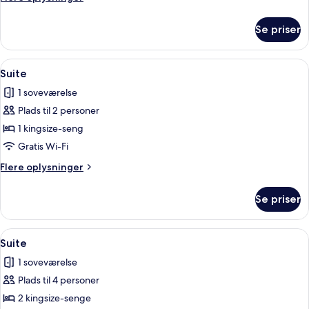
oplysninger
om
Se priser
Studio-
suite
(Mini)
Indlæs
Suite | Badeværelse | Bruser, designert
7
Suite
alle
1 soveværelse
billeder
Plads til 2 personer
af
Suite
1 kingsize-seng
Gratis Wi-Fi
Flere
Flere oplysninger
oplysninger
om
Se priser
Suite
Indlæs
Suite | Badeværelse | Bruser, designert
8
Suite
alle
1 soveværelse
billeder
Plads til 4 personer
af
Suite
2 kingsize-senge