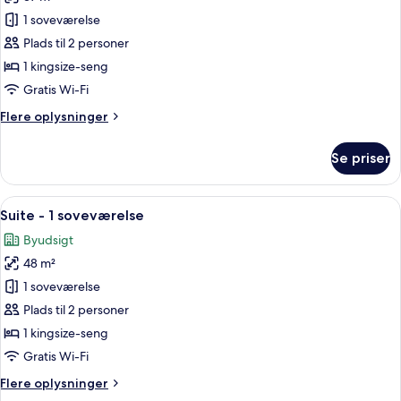
billeder
1 soveværelse
af
Studio-
Plads til 2 personer
suite
1 kingsize-seng
Gratis Wi-Fi
Flere
Flere oplysninger
oplysninger
om
Se priser
Studio-
suite
Indlæs
En moderne stue med sofa, gul lænesto
8
Suite - 1 soveværelse
alle
Byudsigt
billeder
48 m²
af
Suite
1 soveværelse
-
Plads til 2 personer
1
1 kingsize-seng
soveværelse
Gratis Wi-Fi
Flere
Flere oplysninger
oplysninger