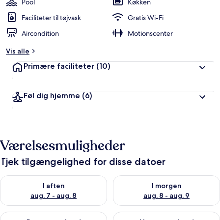
Pool
Køkken
e
d
Faciliteter til tøjvask
Gratis Wi-Fi
ø
Aircondition
Motionscenter
m
t
Vis alle
a
Primære faciliteter
(10)
f
r
Føl dig hjemme
(6)
e
j
s
e
n
Værelsesmuligheder
d
e
Tjek tilgængelighed for disse datoer
Tjek tilgængelighed for i aften aug. 7 - aug. 8
Tjek tilgængelighed for i morg
I aften
I morgen
aug. 7 - aug. 8
aug. 8 - aug. 9
Tjek tilgængelighed for denne weekend aug. 7 - aug. 9
Tjek tilgængelighed for næste