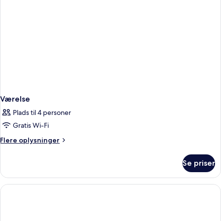
Værelse
Plads til 4 personer
Gratis Wi-Fi
Flere
Flere oplysninger
oplysninger
om
Se priser
Værelse