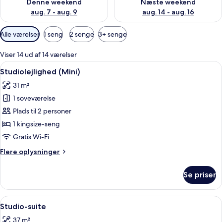
Denne weekend
Næste weekend
aug. 7 - aug. 9
aug. 14 - aug. 16
Tilgængelige
Alle værelser
1 seng
2 senge
3+ senge
filtre
for
Viser 14 ud af 14 værelser
værelser
Indlæs
Et moderne hotelværelse med en stor se
5
Studiolejlighed (Mini)
alle
31 m²
billeder
1 soveværelse
af
Studiolejlighed
Plads til 2 personer
(Mini)
1 kingsize-seng
Gratis Wi-Fi
Flere
Flere oplysninger
oplysninger
om
Se priser
Studiolejlighed
(Mini)
Indlæs
En moderne stue med sofa, sofabord, 
7
Studio-suite
alle
37 m²