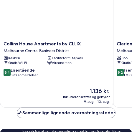
Collins
Clarion
Collins House Apartments by CLLIX
Clario
House
Suites
Melbourne Central Business District
Melbourn
Apartments
Gatewa
Køkken
Faciliteter til tøjvask
Pool
by
Melbou
Gratis Wi-Fi
Aircondition
Gratis
CLLIX
Central
Melbourne
Busines
9.4
9.2
Enestående
Fre
9,4
9,2
Central
District
ud
ud
393 anmeldelser
1.01
Business
af
af
District
10,
10,
Prisen
1.136 kr.
Enestående,
Fremrag
er
393
1.010
inkluderer skatter og gebyrer
1.136 kr.
anmeldelser
anmelde
9. aug. - 10. aug.
Sammenlign lignende overnatningssteder
Log på for at se tilgængelige rabatter og fordele. Flere