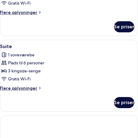
Gratis Wi-Fi
Flere
Flere oplysninger
oplysninger
om
Se priser
Suite
Indlæs
Suite | Badeværelse | Bruser, designert
9
Suite
alle
1 soveværelse
billeder
Plads til 6 personer
af
Suite
3 kingsize-senge
Gratis Wi-Fi
Flere
Flere oplysninger
oplysninger
om
Se priser
Suite