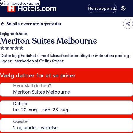
Gå til hovedsektionen
Hent appen
Se alle overnatningssteder
Lejlighedshotel
Meriton Suites Melbourne
5.0-
stjernet
Dette lejlighedshotel med luksusfaciliteter tilbyder indendørs pool og
overnatningssted
ligger i nærheden af Collins Street
Vælg datoer for at se priser
Hvor skal du hen?
Datoer
Gæster