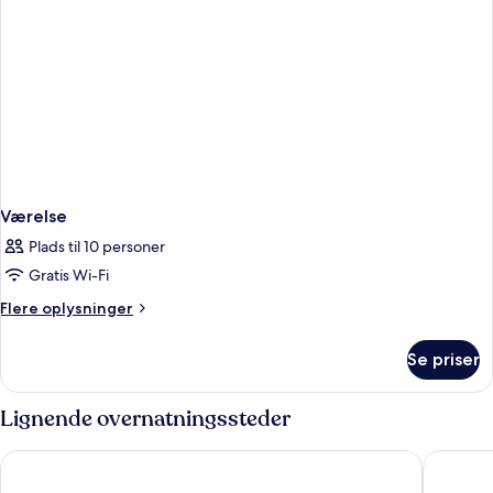
Værelse
Plads til 10 personer
Gratis Wi-Fi
Flere
Flere oplysninger
oplysninger
om
Se priser
Værelse
Lignende overnatningssteder
Collins House Apartments by CLLIX
Clarion 