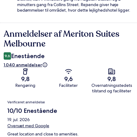
minutters gang fra Collins Street. Rejsende giver høje
bedømmelser til området, hvor dette lejlighedshotel ligger.
Anmeldelser af Meriton Suites
Anmeldelser
Melbourne
Enestående
9,6
1.040 anmeldelser
9,8
9,6
9,8
Rengøring
Faciliteter
Overnatningsstedets
tilstand og faciliteter
Anmeldelser
Verificeret anmeldelse
10/10 Enestående
19. jul. 2026
Oversæt med Google
Great location and close to amenities.