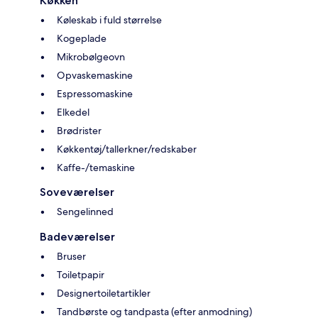
Køkken
Køleskab i fuld størrelse
Kogeplade
Mikrobølgeovn
Opvaskemaskine
Espressomaskine
Elkedel
Brødrister
Køkkentøj/tallerkner/redskaber
Kaffe-/temaskine
Soveværelser
Sengelinned
Badeværelser
Bruser
Toiletpapir
Designertoiletartikler
Tandbørste og tandpasta (efter anmodning)