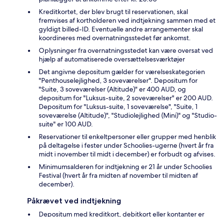
Kreditkortet, der blev brugt til reservationen, skal
fremvises af kortholderen ved indtjekning sammen med et
gyldigt billed-ID. Eventuelle andre arrangementer skal
koordineres med overnatningsstedet før ankomst.
Oplysninger fra overnatningsstedet kan være oversat ved
hjælp af automatiserede oversættelsesværktøjer
Det angivne depositum gælder for værelseskategorien
"Penthouselejlighed, 3 soveværelser". Depositum for
"Suite, 3 soveværelser (Altitude)" er 400 AUD, og
depositum for "Luksus-suite, 2 soveværelser" er 200 AUD.
Depositum for "Luksus-suite, 1 soveværelse", "Suite, 1
soveværelse (Altitude)", "Studiolejlighed (Mini)" og "Studio-
suite" er 100 AUD.
Reservationer til enkeltpersoner eller grupper med henblik
på deltagelse i fester under Schoolies-ugerne (hvert år fra
midt i november til midt i december) er forbudt og afvises.
Minimumsalderen for indtjekning er 21 år under Schoolies
Festival (hvert år fra midten af november til midten af
december).
Påkrævet ved indtjekning
Depositum med kreditkort, debitkort eller kontanter er