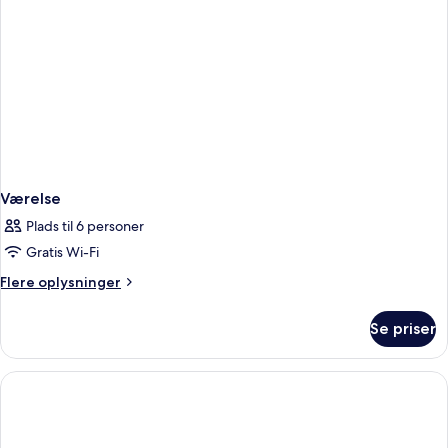
Værelse
Plads til 6 personer
Gratis Wi-Fi
Flere
Flere oplysninger
oplysninger
om
Se priser
Værelse