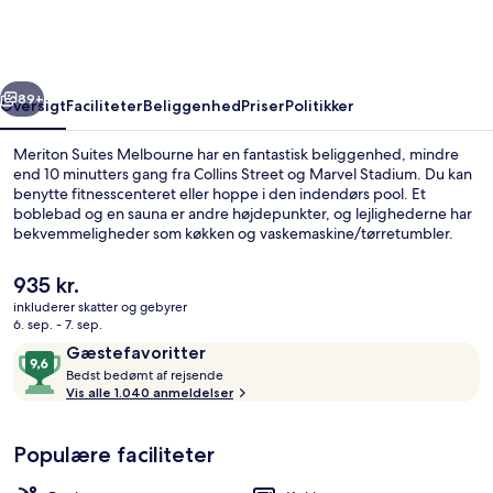
rige
Næste
89+
Oversigt
Faciliteter
Beliggenhed
Priser
Politikker
Meriton Suites Melbourne har en fantastisk beliggenhed, mindre
end 10 minutters gang fra Collins Street og Marvel Stadium. Du kan
benytte fitnesscenteret eller hoppe i den indendørs pool. Et
boblebad og en sauna er andre højdepunkter, og lejlighederne har
bekvemmeligheder som køkken og vaskemaskine/tørretumbler.
Rejsende er vilde med stedets pool og hjælpsomme personale.
Offentlig transport er tæt på: Flagstaff Station ligger kun 9 minutter
Den
935 kr.
derfra til fods.
nuværende
inkluderer skatter og gebyrer
pris
6. sep. - 7. sep.
Penthouselejlighed | Opholdsområde |
er
Anmeldelser
9,6
Gæstefavoritter
935 kr.
B
ud
Bedst bedømt af rejsende
e
Vis alle 1.040 anmeldelser
af
d
10,
s
Gæstefavoritter
Populære faciliteter
t
b