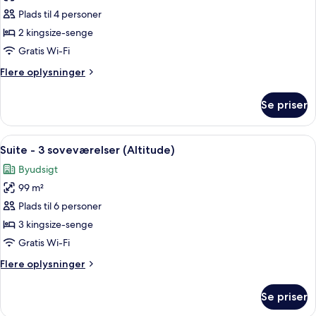
Suite
Plads til 4 personer
2 kingsize-senge
Gratis Wi-Fi
Flere
Flere oplysninger
oplysninger
om
Se priser
Suite
Indlæs
Et moderne hotelværelse med en stor 
9
Suite - 3 soveværelser (Altitude)
alle
Byudsigt
billeder
99 m²
af
Suite
Plads til 6 personer
-
3 kingsize-senge
3
Gratis Wi-Fi
soveværelser
Flere
Flere oplysninger
(Altitude)
oplysninger
om
Se priser
Suite
-