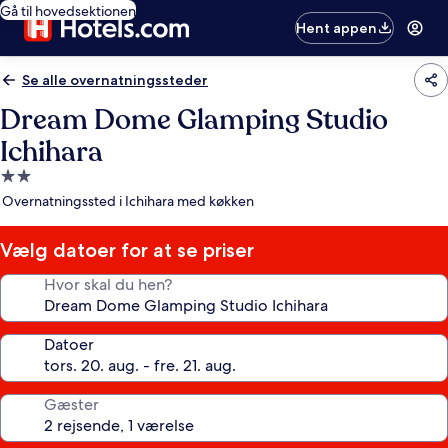
Gå til hovedsektionen
Hent appen
Se alle overnatningssteder
Dream Dome Glamping Studio
Ichihara
2.0-
stjernet
Overnatningssted i Ichihara med køkken
overnatningssted
Vælg datoer for at se priser
Hvor skal du hen?
Datoer
Gæster