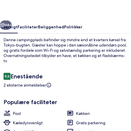
Studio
Ichihara
rige
Næste
98+
Oversigt
Faciliteter
Beliggenhed
Politikker
Denne campingplads befinder sig mindre end et kvarters kørsel fra
Tokyo-bugten. Gæster kan hoppe i den sæsonåbne udendørs pool,
og gratis fordele som Wi-Fi og selvstændig parkering er inkluderet.
Overnatningsstedet tilbyder en have, et køkken og et fladskærms-
tv.
Anmeldelser
Enestående
9,6
9,6 ud af 10.
2 eksterne anmeldelser
Basic-værelse | Gratis Wi-Fi, sengetøj
Populære faciliteter
Pool
Køkken
Kæledyrsvenligt
Gratis parkering