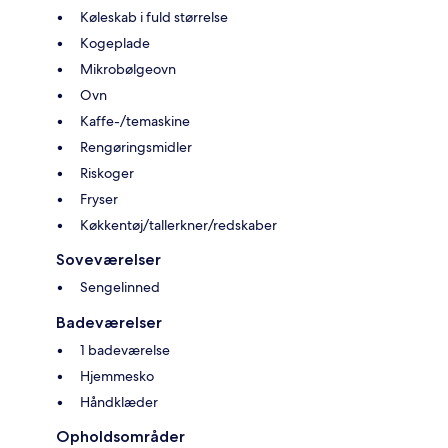
Køleskab i fuld størrelse
Kogeplade
Mikrobølgeovn
Ovn
Kaffe-/temaskine
Rengøringsmidler
Riskoger
Fryser
Køkkentøj/tallerkner/redskaber
Soveværelser
Sengelinned
Badeværelser
1 badeværelse
Hjemmesko
Håndklæder
Opholdsområder