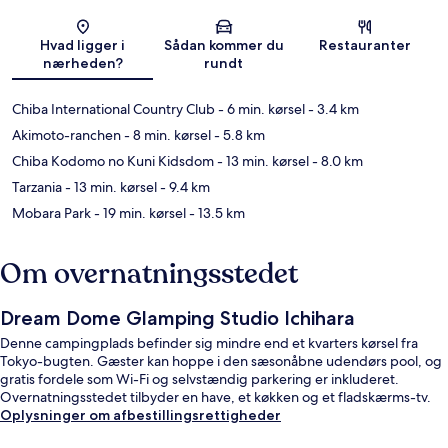
Kort
Hvad ligger i
Sådan kommer du
Restauranter
nærheden?
rundt
Chiba International Country Club
- 6 min. kørsel
- 3.4 km
Akimoto-ranchen
- 8 min. kørsel
- 5.8 km
Chiba Kodomo no Kuni Kidsdom
- 13 min. kørsel
- 8.0 km
Tarzania
- 13 min. kørsel
- 9.4 km
Mobara Park
- 19 min. kørsel
- 13.5 km
Om overnatningsstedet
Dream Dome Glamping Studio Ichihara
Denne campingplads befinder sig mindre end et kvarters kørsel fra
Tokyo-bugten. Gæster kan hoppe i den sæsonåbne udendørs pool, og
gratis fordele som Wi-Fi og selvstændig parkering er inkluderet.
Overnatningsstedet tilbyder en have, et køkken og et fladskærms-tv.
Oplysninger om afbestillingsrettigheder