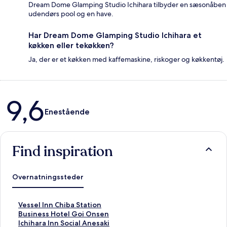
Dream Dome Glamping Studio Ichihara tilbyder en sæsonåben
udendørs pool og en have.
Har Dream Dome Glamping Studio Ichihara et
køkken eller tekøkken?
Ja, der er et køkken med kaffemaskine, riskoger og køkkentøj.
Anmeldelser
9,6
Enestående
Find inspiration
Overnatningssteder
L
Vessel Inn Chiba Station
i
L
Business Hotel Goi Onsen
n
i
L
Ichihara Inn Social Anesaki