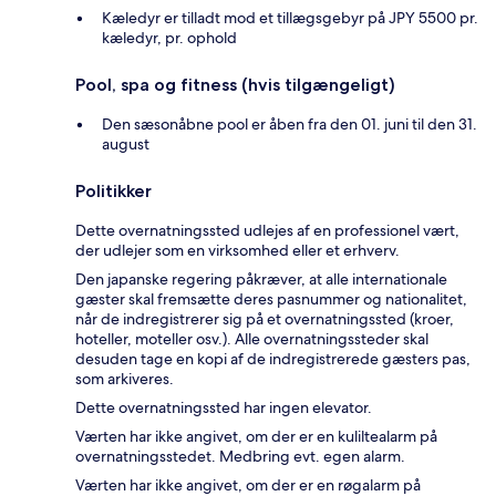
Kæledyr er tilladt mod et tillægsgebyr på JPY 5500 pr.
kæledyr, pr. ophold
Pool, spa og fitness (hvis tilgængeligt)
Den sæsonåbne pool er åben fra den 01. juni til den 31.
august
Politikker
Dette overnatningssted udlejes af en professionel vært,
der udlejer som en virksomhed eller et erhverv.
Den japanske regering påkræver, at alle internationale
gæster skal fremsætte deres pasnummer og nationalitet,
når de indregistrerer sig på et overnatningssted (kroer,
hoteller, moteller osv.). Alle overnatningssteder skal
desuden tage en kopi af de indregistrerede gæsters pas,
som arkiveres.
Dette overnatningssted har ingen elevator.
Værten har ikke angivet, om der er en kuliltealarm på
overnatningsstedet. Medbring evt. egen alarm.
Værten har ikke angivet, om der er en røgalarm på