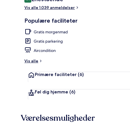
9,4 ud af 10.
Vis alle 1.039 anmeldelser
Skrivebord, 
Populære faciliteter
Gratis morgenmad
Gratis parkering
Aircondition
Vis alle
Primære faciliteter
(6)
Føl dig hjemme
(6)
Værelsesmuligheder