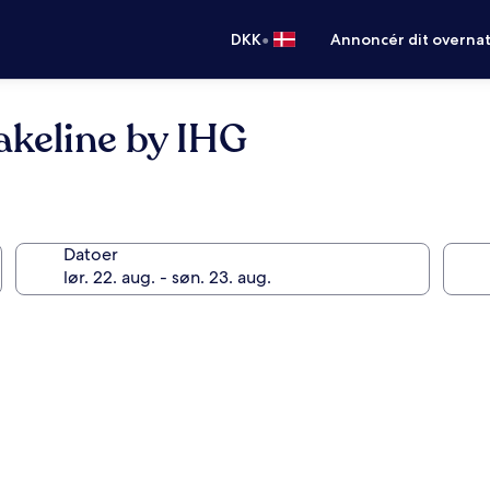
•
DKK
Annoncér dit overna
akeline by IHG
Datoer