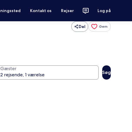
tningssted
Kontakt os
Rejser
Log på
Del
Gem
Gæster
Søg