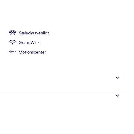
arbejdsområde til bærbare computere, mørklægningsgardiner
Kæledyrsvenligt
Gratis Wi-Fi
Motionscenter