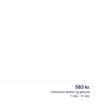
nkt
Udendørsområde
Den
583 kr.
nuværende
inkluderer skatter og gebyrer
pris
7. sep. - 8. sep.
råde
Lobby
er
583 kr.