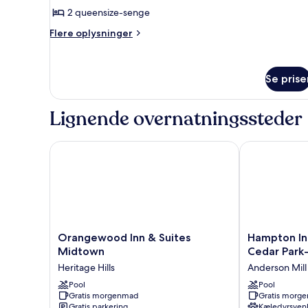
queensize-
2 queensize-senge
senge
Flere
-
Flere oplysninger
oplysninger
handicapvenligt
om
(Communications)
Standardværelse
Se prise
-
2
queensize-
Lignende overnatningssteder
senge
-
handicapvenligt
Orangewood Inn & Suites Midtown
Hampton Inn &
(Communications)
Orangewood
Hampton
Orangewood Inn & Suites
Hampton Inn
Inn
Inn
Midtown
Cedar Park-
&
&
Heritage Hills
Anderson Mill
Suites
Suites
Midtown
Pool
Austin
Pool
Gratis morgenmad
Gratis morg
Heritage
Cedar
Gratis parkering
Kæledyrsvenl