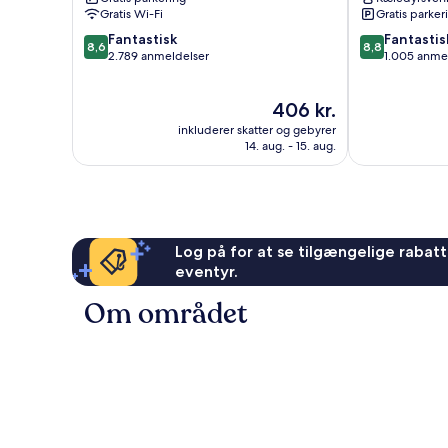
Hills
Park-
Gratis Wi-Fi
Gratis parker
Lakeline
8.6
8.8
Fantastisk
Anderson
Fantastis
8,6
8,8
ud
ud
2.789 anmeldelser
Mill
1.005 anme
af
af
10,
10,
Prisen
406 kr.
Fantastisk,
Fantastisk,
er
2.789
1.005
inkluderer skatter og gebyrer
406 kr.
anmeldelser
anmeldelser
14. aug. - 15. aug.
Log på for at se tilgængelige rabatte
eventyr.
Om området