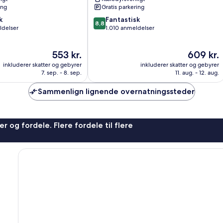
Austin
ing
Gratis parkering
Northwest/Research
8.8
k
Blvd
Fantastisk
8,8
ud
ldelser
Pond
1.010 anmeldelser
af
Springs
10,
Prisen
Prisen
553 kr.
609 kr.
Fantastisk,
er
er
1.010
inkluderer skatter og gebyrer
inkluderer skatter og gebyrer
553 kr.
609 kr.
anmeldelser
7. sep. - 8. sep.
11. aug. - 12. aug.
Sammenlign lignende overnatningssteder
r og fordele. Flere fordele til flere