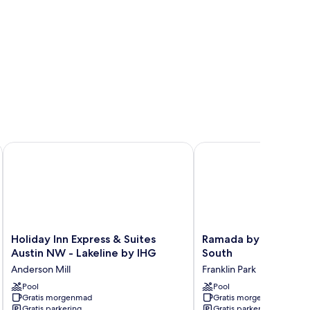
stin Northwest/Research Blvd
Holiday Inn Express & Suites Austin NW - Lakeline by IHG
Ramada by Wyndham A
Holiday
Ramada
Holiday Inn Express & Suites
Ramada by Wyndham
Inn
by
Austin NW - Lakeline by IHG
South
Express
Wyndham
Anderson Mill
Franklin Park
&
Austin
Suites
Pool
South
Pool
Gratis morgenmad
Gratis morgenmad
Austin
Franklin
Gratis parkering
Gratis parkering