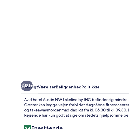
Lakeline
by
IHG
81+
Oversigt
Værelser
Beliggenhed
Politikker
Avid hotel Austin NW Lakeline by IHG befinder sig mindre e
Gæster kan lægge vejen forbi det døgnåbne fitnesscenter fo
og takeawaymorgenmad dagligt fra kl. 06.30 til kl. 09.30. 
Rejsende har kun godt at sige om stedets hjælpsomme pe
Anmeldelser
Enestående
9,4