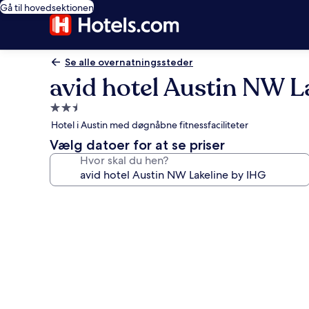
Gå til hovedsektionen
Se alle overnatningssteder
avid hotel Austin NW L
2.5-
stjernet
Hotel i Austin med døgnåbne fitnessfaciliteter
overnatningssted
Vælg datoer for at se priser
Hvor skal du hen?
Billedgalleri
for
avid
hotel
Austin
NW