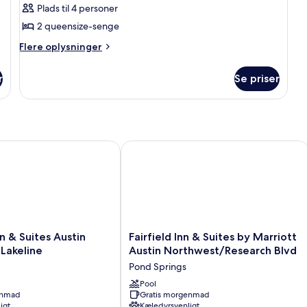
queensize-
Plads til 4 personer
Shower)
senge
2 queensize-senge
-
Flere
Flere oplysninger
brusekabine
oplysninger
med
om
r
Se priser
kørestolsadgang
Standardværelse
-
(Mobility,
2
Roll-
queensize-
In
senge
Shower)
-
 Suites Austin Cedar Park-Lakeline
Fairfield Inn & Suites by Marriott Au
brusekabine
med
kørestolsadgang
(Mobility,
Roll-
In
Shower)
Fairfield
 & Suites Austin
Fairfield Inn & Suites by Marriott
Inn
Lakeline
Austin Northwest/Research Blvd
&
Pond Springs
Suites
by
Pool
enmad
Gratis morgenmad
Marriott
igt
Kæledyrsvenligt