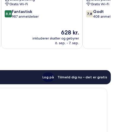
NW
Park
Gratis Wi-Fi
Gratis Wi-Fi
-
8.8
7.8
Lakeline
Fantastisk
Godt
8,8
7,8
ud
ud
by
987 anmeldelser
408 anmeldelser
af
af
IHG
10,
10,
Anderson
Prisen
628 kr.
Fantastisk,
Godt,
Mill
er
987
408
inkluderer skatter og gebyrer
inkluderer 
628 kr.
anmeldelser
anmeldelser
6. sep. - 7. sep.
Log på
Tilmeld dig nu – det er gratis