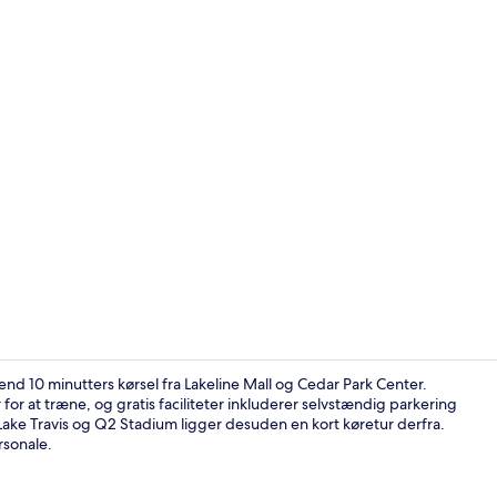
Interessepu
nd 10 minutters kørsel fra Lakeline Mall og Cedar Park Center.
r at træne, og gratis faciliteter inkluderer selvstændig parkering
Lake Travis og Q2 Stadium ligger desuden en kort køretur derfra.
Udendørsom
rsonale.