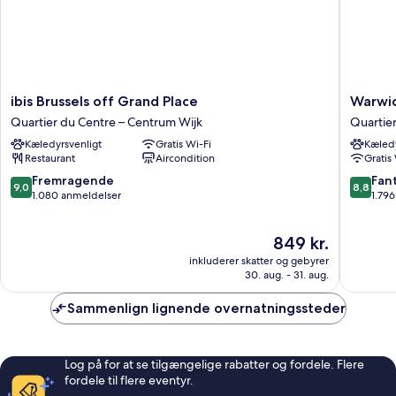
ibis
Warwick
ibis Brussels off Grand Place
Warwic
Brussels
Brussels
Quartier du Centre – Centrum Wijk
Quartie
off
Grand-
Kæledyrsvenligt
Gratis Wi-Fi
Kæledy
Grand
Place
Restaurant
Aircondition
Gratis
Place
Quartier
Quartier
du
9.0
8.8
Fremragende
Fant
9,0
8,8
du
Centre
ud
ud
1.080 anmeldelser
1.79
Centre
–
af
af
–
Centru
10,
10,
Prisen
849 kr.
Centrum
Wijk
Fremragende,
Fantasti
er
Wijk
1.080
1.796
inkluderer skatter og gebyrer
849 kr.
anmeldelser
anmelde
30. aug. - 31. aug.
Sammenlign lignende overnatningssteder
Log på for at se tilgængelige rabatter og fordele. Flere
fordele til flere eventyr.