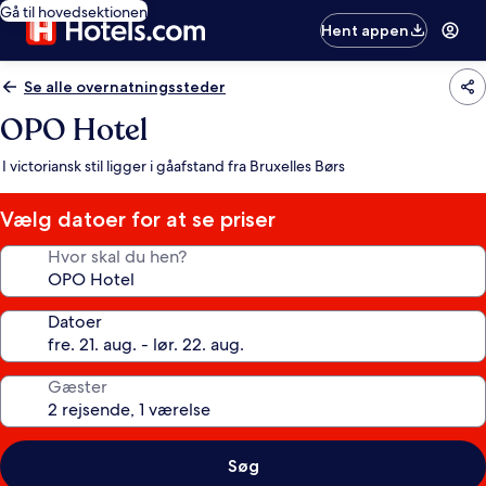
Gå til hovedsektionen
Hent appen
Se alle overnatningssteder
OPO Hotel
I victoriansk stil ligger i gåafstand fra Bruxelles Børs
Vælg datoer for at se priser
Hvor skal du hen?
Datoer
Gæster
Søg