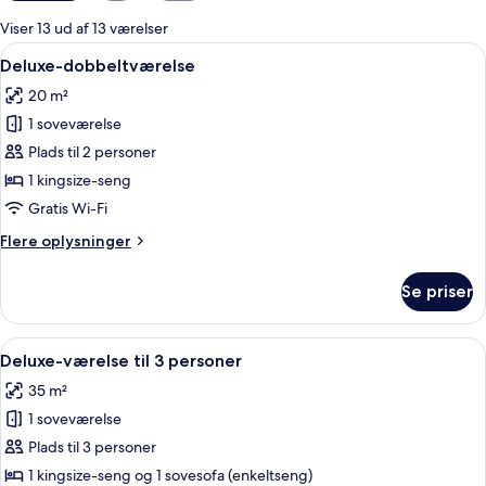
for
Viser 13 ud af 13 værelser
værelser
Indlæs
Et hotelværelse med en stor seng, et s
17
Deluxe-dobbeltværelse
alle
20 m²
billeder
1 soveværelse
af
Deluxe-
Plads til 2 personer
dobbeltværelse
1 kingsize-seng
Gratis Wi-Fi
Flere
Flere oplysninger
oplysninger
om
Se priser
Deluxe-
dobbeltværelse
Indlæs
Et moderne soveværelse med ovenlys,
7
Deluxe-værelse til 3 personer
alle
35 m²
billeder
1 soveværelse
af
Deluxe-
Plads til 3 personer
værelse
1 kingsize-seng og 1 sovesofa (enkeltseng)