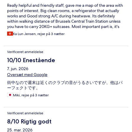
Really helpful and friendly staff, gave me a map of the area with
points of interest. Big clean rooms, a refrigerator that actually
works and Good strong A/C during heatwave. Its definitely
within walking distance of Brussels Central Train Station unless
you have to carry 20KG+ suitcases. Most important part is, it's
far away from the loud bars near city center. Really good value
Ka Lun Jensen, rejse på 3 nætter
for money.
Verificeret anmeldelse
10/10 Enestående
7. jun. 2026
Oversæt med Google
街中なので週末は近くのクラブの音がうるさいですが、他はパ
ーフェクトです。
Miki, rejse på 3 nætter
Verificeret anmeldelse
8/10 Rigtig godt
25. mar. 2026