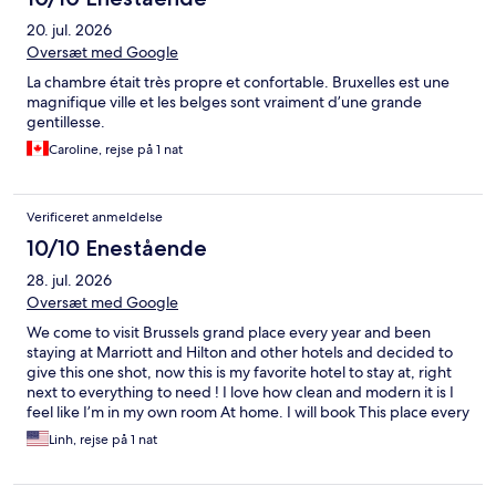
20. jul. 2026
Oversæt med Google
La chambre était très propre et confortable. Bruxelles est une
magnifique ville et les belges sont vraiment d’une grande
gentillesse.
Caroline, rejse på 1 nat
Verificeret anmeldelse
10/10 Enestående
28. jul. 2026
Oversæt med Google
We come to visit Brussels grand place every year and been
staying at Marriott and Hilton and other hotels and decided to
give this one shot, now this is my favorite hotel to stay at, right
next to everything to need ! I love how clean and modern it is I
feel like I’m in my own room At home. I will book This place every
time! Staff is super nice and attentive!
Linh, rejse på 1 nat