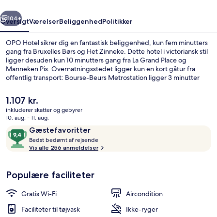
rige
Næste
104+
Oversigt
Værelser
Beliggenhed
Politikker
OPO Hotel sikrer dig en fantastisk beliggenhed, kun fem minutters
gang fra Bruxelles Børs og Het Zinneke. Dette hotel i victoriansk stil
ligger desuden kun 10 minutters gang fra La Grand Place og
Manneken Pis. Overnatningsstedet ligger kun en kort gåtur fra
offentlig transport: Bourse-Beurs Metrostation ligger 3 minutter
væk og Sainte Catherine-Sint Katelijne Metrostation ligger 5
minutter derfra.
Den
1.107 kr.
nuværende
inkluderer skatter og gebyrer
pris
10. aug. - 11. aug.
Udendørsområde
er
Anmeldelser
9,4
Gæstefavoritter
1.107 kr.
B
ud
Bedst bedømt af rejsende
e
Vis alle 256 anmeldelser
af
d
10,
s
Gæstefavoritter
Populære faciliteter
t
b
Gratis Wi-Fi
Aircondition
e
d
Faciliteter til tøjvask
Ikke-ryger