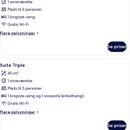
Business
1 soveværelse
Suite.
Plads til 3 personer
1 kingsize-seng
Gratis Wi-Fi
Flere
Flere oplysninger
oplysninger
om
Se priser
Business
Suite.
Indlæs
Et moderne hotelværelse med en stor 
6
Suite Triple
alle
40 m²
billeder
1 soveværelse
af
Suite
Plads til 3 personer
Triple
1 kingsize-seng og 1 sovesofa (enkeltseng)
Gratis Wi-Fi
Flere
Flere oplysninger
oplysninger
om
Se priser
Suite