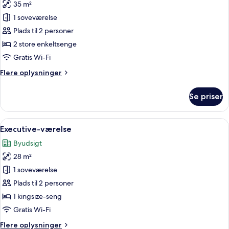
35 m²
billeder
1 soveværelse
af
Attic
Plads til 2 personer
Twin
2 store enkeltsenge
Gratis Wi-Fi
Flere
Flere oplysninger
oplysninger
om
Se priser
Attic
Twin
Indlæs
Et moderne hotelværelse med en stor 
12
Executive-værelse
alle
Byudsigt
billeder
28 m²
af
Executive-
1 soveværelse
værelse
Plads til 2 personer
1 kingsize-seng
Gratis Wi-Fi
Flere
Flere oplysninger