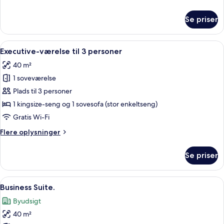
oplysninger
om
Se priser
Executive-
værelse
Indlæs
Premium-sengetøj, Select Comfort-se
7
Executive-værelse til 3 personer
alle
40 m²
billeder
1 soveværelse
af
Executive-
Plads til 3 personer
værelse
1 kingsize-seng og 1 sovesofa (stor enkeltseng)
til
Gratis Wi-Fi
3
Flere
Flere oplysninger
personer
oplysninger
om
Se priser
Executive-
værelse
til
Indlæs
Et moderne hotelværelse med seng, sk
7
3
Business Suite.
alle
personer
Byudsigt
billeder
40 m²
af