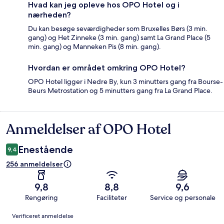
Hvad kan jeg opleve hos OPO Hotel og i
nærheden?
Du kan besøge seværdigheder som Bruxelles Børs (3 min.
gang) og Het Zinneke (3 min. gang) samt La Grand Place (5
min. gang) og Manneken Pis (8 min. gang).
Hvordan er området omkring OPO Hotel?
OPO Hotel ligger i Nedre By, kun 3 minutters gang fra Bourse-
Beurs Metrostation og 5 minutters gang fra La Grand Place.
Anmeldelser af OPO Hotel
Anmeldelser
Enestående
9,4
256 anmeldelser
9,8
8,8
9,6
Rengøring
Faciliteter
Service og personale
Anmeldelser
Verificeret anmeldelse