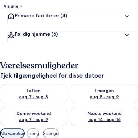
ø
m
Vis alle
t
Primære faciliteter
(4)
a
f
Føl dig hjemme
(6)
r
e
j
s
e
Værelsesmuligheder
n
d
Tjek tilgængelighed for disse datoer
e
Tjek tilgængelighed for i aften aug. 7 - aug. 8
Tjek tilgængelighed for i morg
I aften
I morgen
aug. 7 - aug. 8
aug. 8 - aug. 9
Tjek tilgængelighed for denne weekend aug. 7 - aug. 9
Tjek tilgængelighed for næste
Denne weekend
Næste weekend
aug. 7 - aug. 9
aug. 14 - aug. 16
Tilgængelige
Alle værelser
1 seng
2 senge
filtre