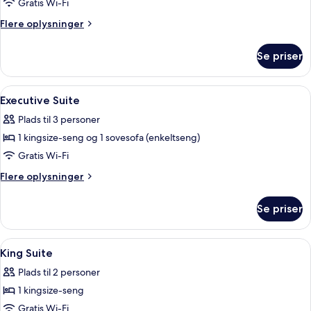
Gratis Wi-Fi
Flere
Flere oplysninger
oplysninger
om
Se priser
Handicap
Room
Indlæs
Premium-sengetøj, Select Comfort-se
9
Executive Suite
alle
Plads til 3 personer
billeder
1 kingsize-seng og 1 sovesofa (enkeltseng)
af
Executive
Gratis Wi-Fi
Suite
Flere
Flere oplysninger
oplysninger
om
Se priser
Executive
Suite
Indlæs
Premium-sengetøj, Select Comfort-se
10
King Suite
alle
Plads til 2 personer
billeder
1 kingsize-seng
af
King
Gratis Wi-Fi