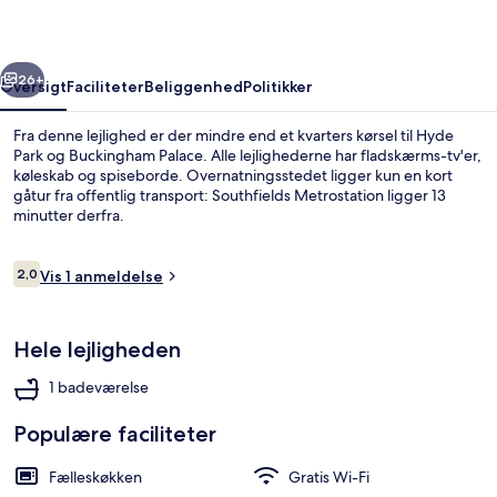
rige
Næste
26+
Oversigt
Faciliteter
Beliggenhed
Politikker
Fra denne lejlighed er der mindre end et kvarters kørsel til Hyde
Park og Buckingham Palace. Alle lejlighederne har fladskærms-tv'er,
køleskab og spiseborde. Overnatningsstedet ligger kun en kort
gåtur fra offentlig transport: Southfields Metrostation ligger 13
minutter derfra.
Anmeldelser
2,0
Vis 1 anmeldelse
2,0 ud af 10.
Værelse | Privat køkken | Kaffe-/tema
Hele lejligheden
1 badeværelse
Populære faciliteter
Fælleskøkken
Gratis Wi-Fi