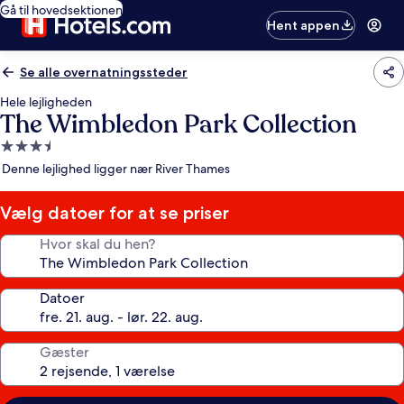
Gå til hovedsektionen
Hent appen
Se alle overnatningssteder
Hele lejligheden
The Wimbledon Park Collection
3.5-
stjernet
Denne lejlighed ligger nær River Thames
overnatningssted
Vælg datoer for at se priser
Hvor skal du hen?
Datoer
Gæster