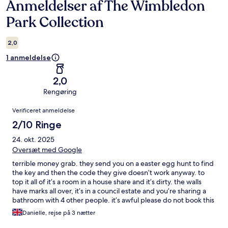
Anmeldelser af The Wimbledon
Anmeldelser
Park Collection
2,0
1 anmeldelse
2,0
Rengøring
Anmeldelser
Verificeret anmeldelse
2/10 Ringe
24. okt. 2025
Oversæt med Google
terrible money grab. they send you on a easter egg hunt to find
the key and then the code they give doesn’t work anyway. to
top it all of it’s a room in a house share and it’s dirty. the walls
have marks all over, it’s in a council estate and you’re sharing a
bathroom with 4 other people. it’s awful please do not book this
i was so disappointed and they had the cheek to keep my
Danielle, rejse på 3 nætter
money. nothing like the pictures at all