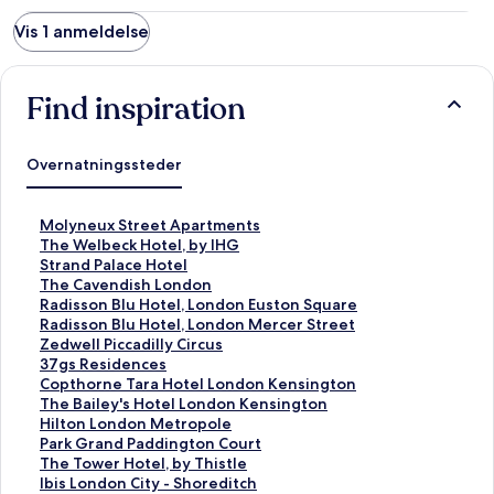
Vis 1 anmeldelse
Find inspiration
Overnatningssteder
L
Molyneux Street Apartments
i
L
The Welbeck Hotel, by IHG
n
i
L
Strand Palace Hotel
k
n
i
L
The Cavendish London
å
k
n
i
L
Radisson Blu Hotel, London Euston Square
b
å
k
n
i
L
Radisson Blu Hotel, London Mercer Street
n
b
å
k
n
i
L
Zedwell Piccadilly Circus
e
n
b
å
k
n
i
L
37gs Residences
r
e
n
b
å
k
n
i
L
Copthorne Tara Hotel London Kensington
d
r
e
n
b
å
k
n
i
L
The Bailey's Hotel London Kensington
e
d
r
e
n
b
å
k
n
i
L
Hilton London Metropole
n
e
d
r
e
n
b
å
k
n
i
L
Park Grand Paddington Court
n
n
e
d
r
e
n
b
å
k
n
i
L
The Tower Hotel, by Thistle
e
n
n
e
d
r
e
n
b
å
k
n
i
L
Ibis London City - Shoreditch