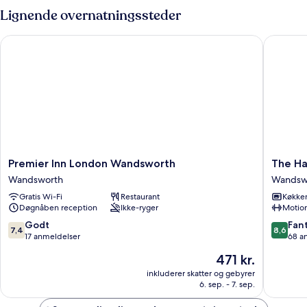
Lignende overnatningssteder
Premier Inn London Wandsworth
The Hay
Premier
The
Premier Inn London Wandsworth
The Ha
Inn
Haydon
Wandsworth
Wandsw
London
by
Gratis Wi-Fi
Restaurant
Køkke
Wandsworth
Nestor
Døgnåben reception
Ikke-ryger
Motio
Wandsworth
Wandsw
7.4
8.6
Godt
Fant
7,4
8,6
ud
ud
17 anmeldelser
68 a
af
af
Prisen
471 kr.
10,
10,
er
Godt,
Fantasti
inkluderer skatter og gebyrer
471 kr.
6. sep. - 7. sep.
17
68
anmeldelser
anmelde