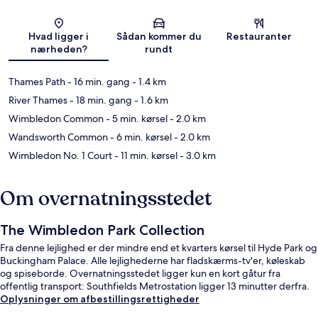
Kort
Hvad ligger i
Sådan kommer du
Restauranter
nærheden?
rundt
Thames Path
- 16 min. gang
- 1.4 km
River Thames
- 18 min. gang
- 1.6 km
Wimbledon Common
- 5 min. kørsel
- 2.0 km
Wandsworth Common
- 6 min. kørsel
- 2.0 km
Wimbledon No. 1 Court
- 11 min. kørsel
- 3.0 km
Om overnatningsstedet
The Wimbledon Park Collection
Fra denne lejlighed er der mindre end et kvarters kørsel til Hyde Park og
Buckingham Palace. Alle lejlighederne har fladskærms-tv'er, køleskab
og spiseborde. Overnatningsstedet ligger kun en kort gåtur fra
offentlig transport: Southfields Metrostation ligger 13 minutter derfra.
Oplysninger om afbestillingsrettigheder