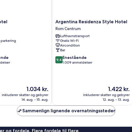
Argentina
otel
Argentina Residenza Style Hotel
Residenza
Rom Centrum
Style
Lufthavnstransport
Hotel
 parkering
Gratis Wi-Fi
Rom
Aircondition
Centrum
Bar
9.4
ende
Enestående
9,4
ud
delser
1.009 anmeldelser
af
10,
,
Enestående,
1.009
Prisen
Prisen
1.034 kr.
1.422 kr.
anmeldelser
er
er
inkluderer skatter og gebyrer
inkluderer skatter og gebyrer
1.034 kr.
1.422 kr.
14. aug. - 15. aug.
12. aug. - 13. aug.
Sammenlign lignende overnatningssteder
r og fordele. Flere fordele til flere