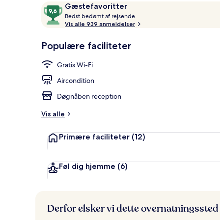
Anmeldelser
9,6
Gæstefavoritter
B
ud
Bedst bedømt af rejsende
e
Vis alle 939 anmeldelser
af
Tagterrasse
d
10,
s
Populære faciliteter
Gæstefavoritter
t
Gratis Wi-Fi
b
e
Aircondition
d
ø
Døgnåben reception
m
t
Vis alle
a
Primære faciliteter
(12)
f
r
e
Føl dig hjemme
(6)
j
s
e
n
Derfor elsker vi dette overnatningssted
d
e