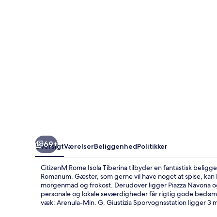
69+
Oversigt
Værelser
Beliggenhed
Politikker
CitizenM Rome Isola Tiberina tilbyder en fantastisk belig
Romanum. Gæster, som gerne vil have noget at spise, kan 
morgenmad og frokost. Derudover ligger Piazza Navona o
personale og lokale seværdigheder får rigtig gode bedømme
væk: Arenula-Min. G. Giustizia Sporvognsstation ligger 3 mi