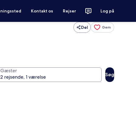
tningssted
Kontakt os
Rejser
Log på
Del
Gem
Gæster
Søg