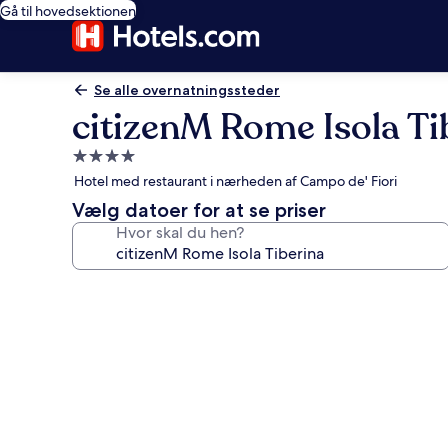
Gå til hovedsektionen
Se alle overnatningssteder
citizenM Rome Isola Ti
4.0-
stjernet
Hotel med restaurant i nærheden af Campo de' Fiori
overnatningssted
Vælg datoer for at se priser
Hvor skal du hen?
Billedgalleri
for
citizenM
Rome
Isola
Tiberina