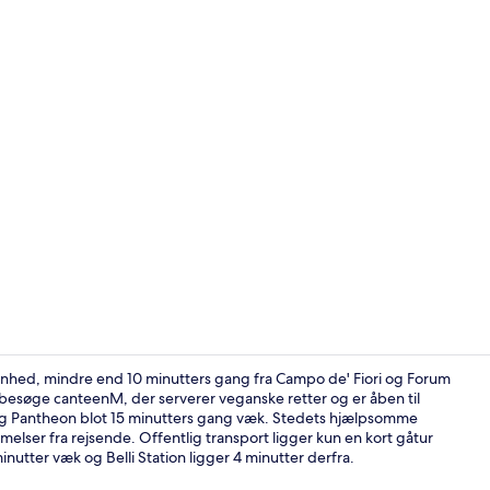
Morgenmadsb
genhed, mindre end 10 minutters gang fra Campo de' Fiori og Forum
besøge canteenM, der serverer veganske retter og er åben til
g Pantheon blot 15 minutters gang væk. Stedets hjælpsomme
Siddeområde
lser fra rejsende. Offentlig transport ligger kun en kort gåtur
nutter væk og Belli Station ligger 4 minutter derfra.