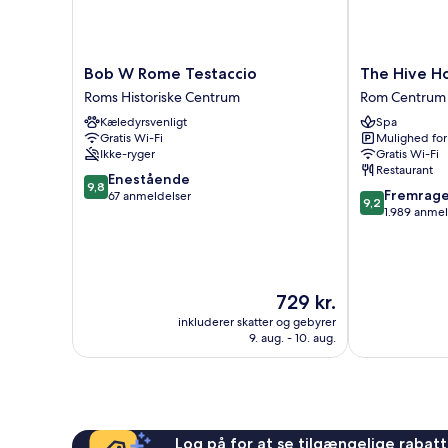
Shower)
Bob
The
Bob W Rome Testaccio
The Hive H
W
Hive
Roms Historiske Centrum
Rom Centrum
Rome
Hotel
Kæledyrsvenligt
Spa
Testaccio
Rom
Gratis Wi-Fi
Mulighed for
Roms
Centrum
Ikke-ryger
Gratis Wi-Fi
Historiske
Restaurant
9.8
Centrum
Enestående
9,8
9.2
Fremrag
ud
67 anmeldelser
9,2
ud
1.989 anmel
af
af
10,
10,
Enestående,
Fremragende
67
1.989
anmeldelser
Prisen
729 kr.
anmeldelser
er
inkluderer skatter og gebyrer
729 kr.
9. aug. - 10. aug.
Log på for at se tilgængelige rabatte