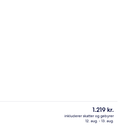
uffet hver dag mod et gebyr
Facilitet på overnatningsstedet
Den
1.219 kr.
nuværende
inkluderer skatter og gebyrer
pris
12. aug. - 13. aug.
 i lobbyen
Premium-sengetøj, senge med topmad
er
1.219 kr.