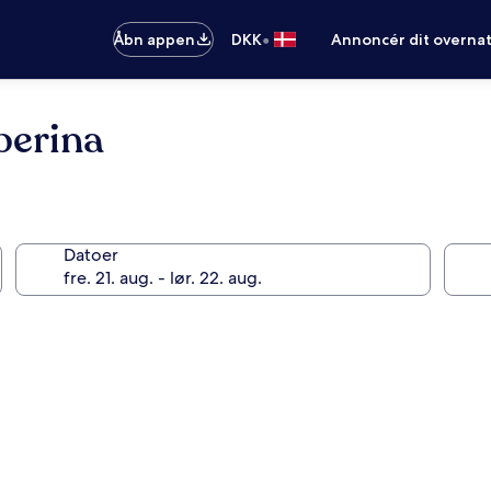
•
Åbn appen
DKK
Annoncér dit overna
berina
Datoer