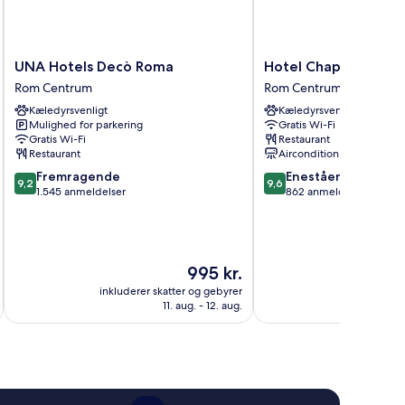
UNA
Hotel
UNA Hotels Decò Roma
Hotel Chapter Roma
Hotels
Chapter
Rom Centrum
Rom Centrum
Decò
Roma
Kæledyrsvenligt
Kæledyrsvenligt
Roma
Rom
Mulighed for parkering
Gratis Wi-Fi
Rom
Centrum
Gratis Wi-Fi
Restaurant
Centrum
Restaurant
Aircondition
9.2
9.6
Fremragende
Enestående
9,2
9,6
ud
ud
1.545 anmeldelser
862 anmeldelser
af
af
10,
10,
Fremragende,
Enestående,
1.545
862
Prisen
995 kr.
anmeldelser
anmeldelser
er
inkluderer skatter og gebyrer
inkluderer 
995 kr.
11. aug. - 12. aug.