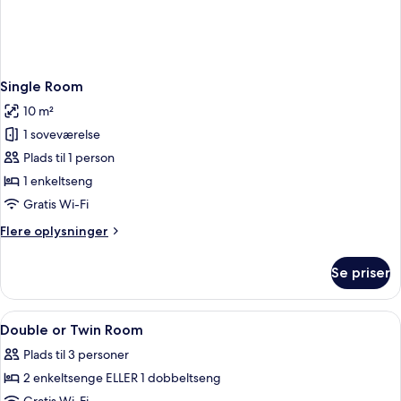
Single Room
10 m²
1 soveværelse
Plads til 1 person
1 enkeltseng
Gratis Wi-Fi
Flere
Flere oplysninger
oplysninger
om
Se priser
Single
Room
Indlæs
Et hotelværelse med to senge, et skriv
24
Double or Twin Room
alle
Plads til 3 personer
billeder
2 enkeltsenge ELLER 1 dobbeltseng
af