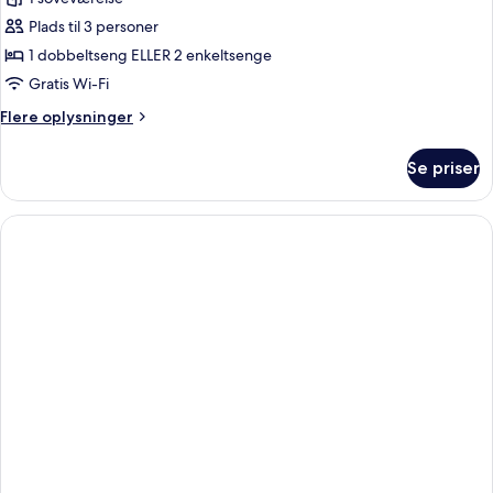
af
Double
Plads til 3 personer
Room
1 dobbeltseng ELLER 2 enkeltsenge
Acropolis
Gratis Wi-Fi
View
Flere
Flere oplysninger
oplysninger
om
Se priser
Double
Room
Acropolis
View