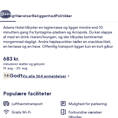
rige
Næste
49+
Oversigt
Værelser
Beliggenhed
Politikker
Adams Hotel tilbyder en tagterrasse og ligger mindre end 10
minutters gang fra Syntagma-pladsen og Acropolis. Du kan slappe
af med en drink i baren/loungen, og der tilbydes kontinental
morgenmad dagligt. Andre højdepunkter tæller en snackbar/deli,
en terrasse og en have. Offentlig transport ligger kun en kort gåtur
væk: Akropoli Metrostation ligger 4 minutter væk og Zappio
Sporvognsstation ligger 8 minutter derfra.
Den
683 kr.
nuværende
inkluderer skatter og gebyrer
pris
19. aug. - 20. aug.
Balkon
er
Anmeldelser
Godt
7,8
Vis alle 364 anmeldelser
683 kr.
7,8 ud af 10.
Populære faciliteter
Lufthavnstransport
Mulighed for parkering
Gratis Wi-Fi
Forbundne værelser
tilbydes