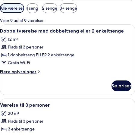
Tilgængelige
Alle værelser
1 seng
2 senge
3+ senge
filtre
for
Viser 9 ud af 9 værelser
værelser
Indlæs
En pænt redt seng med hvide og beige
5
Dobbeltværelse med dobbeltseng eller 2 enkeltsenge
alle
12 m²
billeder
Plads til 3 personer
af
Dobbeltværelse
1 dobbeltseng ELLER 2 enkeltsenge
med
Gratis Wi-Fi
dobbeltseng
Flere
Flere oplysninger
eller
oplysninger
2
om
Se priser
Dobbeltværelse
enkeltsenge
med
dobbeltseng
Indlæs
Et hotelværelse med to enkeltsenge, et
5
eller
Værelse til 3 personer
alle
2
20 m²
enkeltsenge
billeder
Plads til 3 personer
af
Værelse
3 enkeltsenge