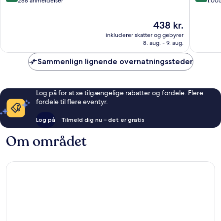
ud
ud
288 anmeldelser
1.00
af
af
10,
10,
Prisen
438 kr.
Fremragende,
Alletider
er
inkluderer skatter og gebyrer
288
1.005
438 kr.
8. aug. - 9. aug.
anmeldelser
anmelde
Sammenlign lignende overnatningssteder
Log på for at se tilgængelige rabatter og fordele. Flere
fordele til flere eventyr.
Log på
Tilmeld dig nu – det er gratis
Om området