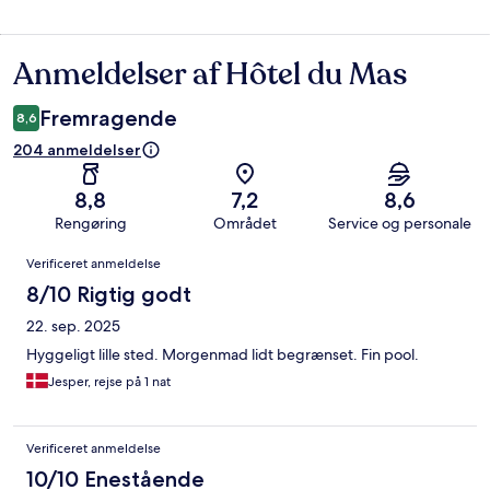
Anmeldelser af Hôtel du Mas
Anmeldelser
Fremragende
8,6
204 anmeldelser
8,8
7,2
8,6
Rengøring
Området
Service og personale
Anmeldelser
Verificeret anmeldelse
8/10 Rigtig godt
22. sep. 2025
Hyggeligt lille sted. Morgenmad lidt begrænset. Fin pool.
Jesper, rejse på 1 nat
Verificeret anmeldelse
10/10 Enestående