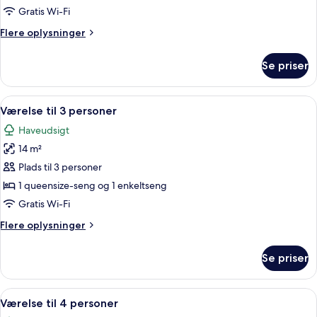
-
Gratis Wi-Fi
terrasse
Flere
Flere oplysninger
oplysninger
om
Se priser
Dobbeltværelse
-
terrasse
Indlæs
Et hotelværelse med to enkeltsenge, e
6
Værelse til 3 personer
alle
Haveudsigt
billeder
14 m²
af
Værelse
Plads til 3 personer
til
1 queensize-seng og 1 enkeltseng
3
Gratis Wi-Fi
personer
Flere
Flere oplysninger
oplysninger
om
Se priser
Værelse
til
3
Indlæs
Værelse til 4 personer | Pengeskab på v
6
personer
Værelse til 4 personer
alle