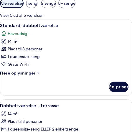
Tilgængelige
Alle værelser
1 seng
2 senge
3+ senge
filtre
for
Viser 5 ud af 5 værelser
værelser
Indlæs
Et hotelværelse med seng, skrivebord,
5
Standard-dobbeltværelse
alle
Haveudsigt
billeder
14 m²
af
Standard-
Plads til 3 personer
dobbeltværelse
1 queensize-seng
Gratis Wi-Fi
Flere
Flere oplysninger
oplysninger
om
Se priser
Standard-
dobbeltværelse
Indlæs
Et hotelværelse med en seng, et lille 
6
Dobbeltværelse - terrasse
alle
14 m²
billeder
Plads til 3 personer
af
Dobbeltværelse
1 queensize-seng ELLER 2 enkeltsenge