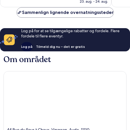
545 kr.
anmelde
23. aug. - 24. aug.
184
anmeldelser
Sammenlign lignende overnatningssteder
Log på for at se tilgængelige rabatter og fordele. Flere
fordele til flere eventyr.
Log på
Tilmeld dig nu – det er gratis
Om området
44 Rue du Four à Chaux, Vinassan, Aude, 11110