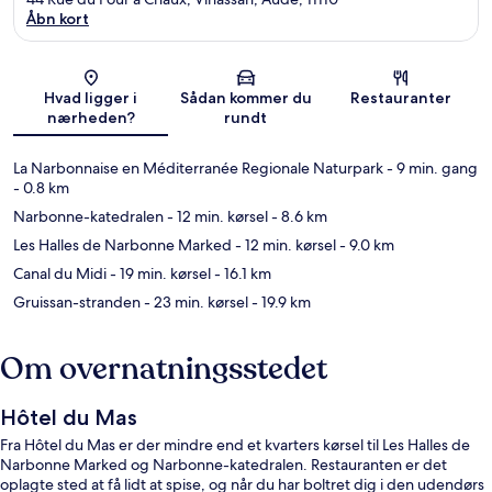
Åbn kort
Kort
Hvad ligger i
Sådan kommer du
Restauranter
nærheden?
rundt
La Narbonnaise en Méditerranée Regionale Naturpark
- 9 min. gang
- 0.8 km
Narbonne-katedralen
- 12 min. kørsel
- 8.6 km
Les Halles de Narbonne Marked
- 12 min. kørsel
- 9.0 km
Canal du Midi
- 19 min. kørsel
- 16.1 km
Gruissan-stranden
- 23 min. kørsel
- 19.9 km
Om overnatningsstedet
Hôtel du Mas
Fra Hôtel du Mas er der mindre end et kvarters kørsel til Les Halles de
Narbonne Marked og Narbonne-katedralen. Restauranten er det
oplagte sted at få lidt at spise, og når du har boltret dig i den udendørs