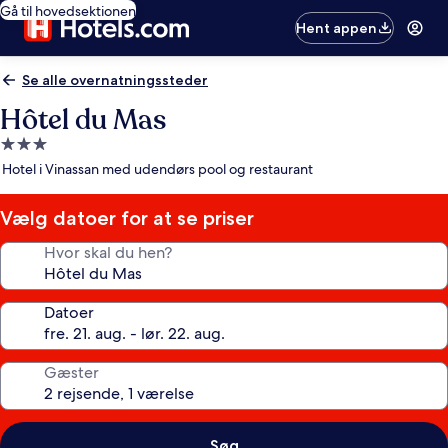
Gå til hovedsektionen
Hent appen
Se alle overnatningssteder
Hôtel du Mas
3.0-
stjernet
Hotel i Vinassan med udendørs pool og restaurant
overnatningssted
Vælg datoer for at se priser
Hvor skal du hen?
Datoer
Gæster
Søg