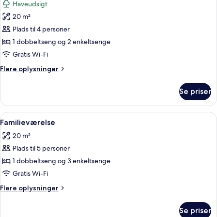
Haveudsigt
billeder
20 m²
af
Værelse
Plads til 4 personer
til
1 dobbeltseng og 2 enkeltsenge
4
Gratis Wi-Fi
personer
Flere
Flere oplysninger
oplysninger
om
Se priser
Værelse
til
4
Indlæs
Et hotelværelse med seng, skrivebord, 
5
personer
Familieværelse
alle
20 m²
billeder
Plads til 5 personer
af
Familieværelse
1 dobbeltseng og 3 enkeltsenge
Gratis Wi-Fi
Flere
Flere oplysninger
oplysninger
om
Se priser
Familieværelse