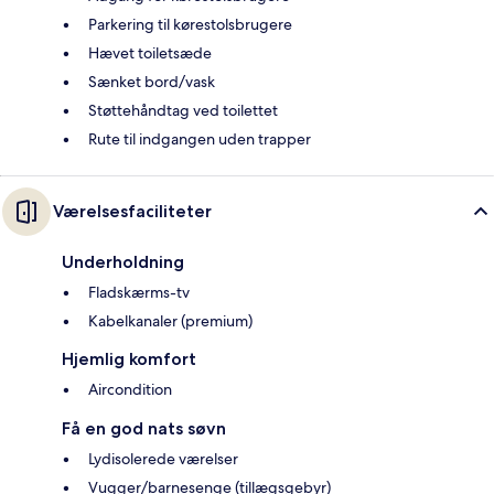
Parkering til kørestolsbrugere
Hævet toiletsæde
Sænket bord/vask
Støttehåndtag ved toilettet
Rute til indgangen uden trapper
Værelsesfaciliteter
Underholdning
Fladskærms-tv
Kabelkanaler (premium)
Hjemlig komfort
Aircondition
Få en god nats søvn
Lydisolerede værelser
Vugger/barnesenge (tillægsgebyr)