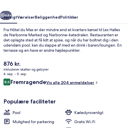
rige
Næste
48+
Oversigt
Værelser
Beliggenhed
Politikker
Fra Hôtel du Mas er der mindre end et kvarters kørsel til Les Halles
de Narbonne Marked og Narbonne-katedralen. Restauranten er
det oplagte sted at få lidt at spise, og når du har boltret dig i den
udendørs pool, kan du slappe af med en drink i baren/loungen. En
terrasse og en have er andre højdepunkter.
Den
876 kr.
nuværende
inkluderer skatter og gebyrer
pris
4. sep. - 5. sep.
Udsigt fra værelset
er
Anmeldelser
Fremragende
8,6
Vis alle 204 anmeldelser
876 kr.
8,6 ud af 10.
Populære faciliteter
Pool
Kæledyrsvenligt
Mulighed for parkering
Gratis Wi-Fi