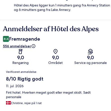
Hôtel des Alpes ligger kun 1 minutters gang fra Annecy Station
og 6 minutters gang fra Lake Annecy.
Anmeldelser af Hôtel des Alpes
Anmeldelser
Fremragende
8,6
556 anmeldelser
9,0
9,0
9,0
Rengøring
Området
Service og personale
Anmeldelser
Verificeret anmeldelse
8/10 Rigtig godt
11. jul. 2026
Fint hotel. Hverken meget godt eller meget skidt. Sødt
personale
Christine, rejse på 1 nat