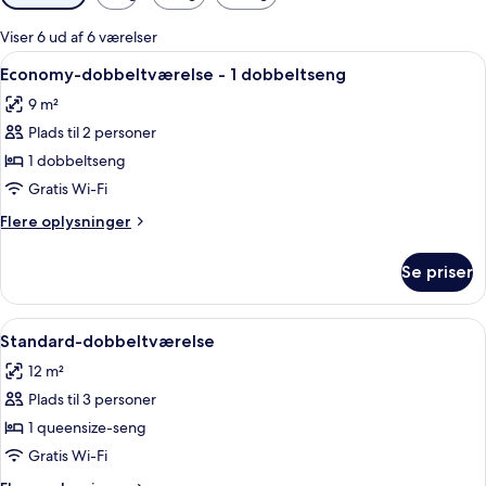
filtre
for
Viser 6 ud af 6 værelser
værelser
Indlæs
Et hotelværelse med en seng, en rød sto
1
Economy-dobbeltværelse - 1 dobbeltseng
alle
9 m²
billeder
Plads til 2 personer
af
Economy-
1 dobbeltseng
dobbeltværelse
Gratis Wi-Fi
-
Flere
Flere oplysninger
1
oplysninger
dobbeltseng
om
Se priser
Economy-
dobbeltværelse
-
Indlæs
Et hotelværelse med trævæg, en seng m
2
1
Standard-dobbeltværelse
alle
dobbeltseng
12 m²
billeder
Plads til 3 personer
af
Standard-
1 queensize-seng
dobbeltværelse
Gratis Wi-Fi