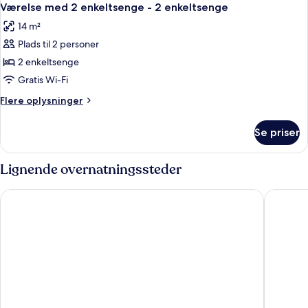
Værelse med 2 enkeltsenge - 2 enkeltsenge
14 m²
Plads til 2 personer
2 enkeltsenge
Gratis Wi-Fi
Flere
Flere oplysninger
oplysninger
om
Se priser
Værelse
med
2
Lignende overnatningssteder
enkeltsenge
-
Campanile Annecy Centre - Gare
Hôtel Le
2
enkeltsenge