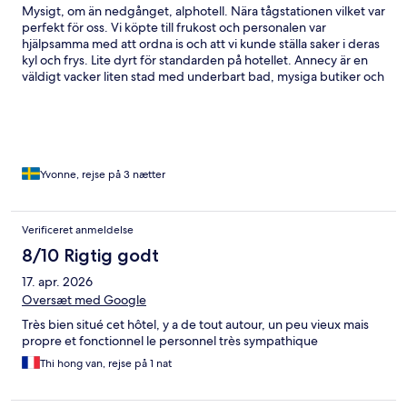
Mysigt, om än nedgånget, alphotell. Nära tågstationen vilket var
perfekt för oss. Vi köpte till frukost och personalen var
hjälpsamma med att ordna is och att vi kunde ställa saker i deras
kyl och frys. Lite dyrt för standarden på hotellet. Annecy är en
väldigt vacker liten stad med underbart bad, mysiga butiker och
bra restauranger.
Yvonne, rejse på 3 nætter
Verificeret anmeldelse
8/10 Rigtig godt
17. apr. 2026
Oversæt med Google
Très bien situé cet hôtel, y a de tout autour, un peu vieux mais
propre et fonctionnel le personnel très sympathique
Thi hong van, rejse på 1 nat