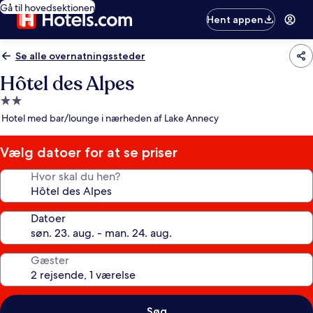
Gå til hovedsektionen
Hent appen
Se alle overnatningssteder
Hôtel des Alpes
2.0-
stjernet
Hotel med bar/lounge i nærheden af Lake Annecy
overnatningssted
Vælg datoer for at se priser
Hvor skal du hen?
Datoer
Gæster
Søg