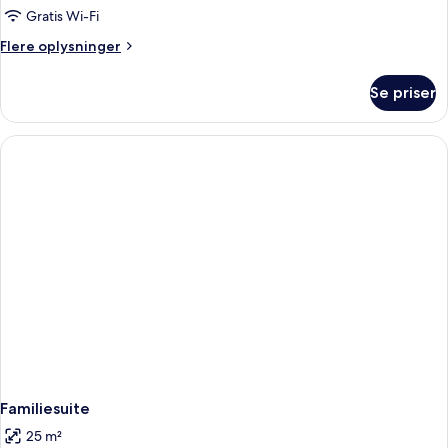
Gratis Wi-Fi
Flere
Flere oplysninger
oplysninger
om
Se priser
Familieværelse
Familiesuite
25 m²