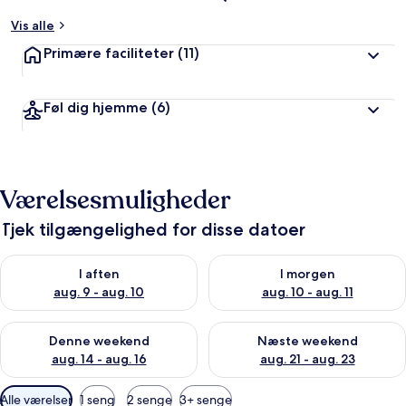
Vis alle
Primære faciliteter
(11)
Føl dig hjemme
(6)
Værelsesmuligheder
Tjek tilgængelighed for disse datoer
Tjek tilgængelighed for i aften aug. 9 - aug. 10
Tjek tilgængelighed for i morg
I aften
I morgen
aug. 9 - aug. 10
aug. 10 - aug. 11
Tjek tilgængelighed for denne weekend aug. 14 - aug. 16
Tjek tilgængelighed for næste
Denne weekend
Næste weekend
aug. 14 - aug. 16
aug. 21 - aug. 23
Tilgængelige
Alle værelser
1 seng
2 senge
3+ senge