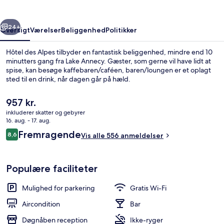
rige
Næste
24+
Oversigt
Værelser
Beliggenhed
Politikker
Hôtel des Alpes tilbyder en fantastisk beliggenhed, mindre end 10
minutters gang fra Lake Annecy. Gæster, som gerne vil have lidt at
spise, kan besøge kaffebaren/caféen, baren/loungen er et oplagt
sted til en drink, når dagen går på hæld.
Den
957 kr.
nuværende
inkluderer skatter og gebyrer
pris
16. aug. - 17. aug.
er
Anmeldelser
Fremragende
8,6
Skrivebord, lydisolering, gratis Wi-Fi, 
Vis alle 556 anmeldelser
957 kr.
8,6 ud af 10.
Populære faciliteter
Mulighed for parkering
Gratis Wi-Fi
Aircondition
Bar
Døgnåben reception
Ikke-ryger