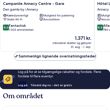
Campanile
Hôtel
Campanile Annecy Centre - Gare
Hôtel 
Annecy
Les
Den gamle by i Annecy
Annecy
Centre
Muses
Kæledyrsvenligt
Mulighed for parkering
Muligh
-
Annecy
Gratis Wi-Fi
Aircondition
Aircon
Gare
Den
8.6
8.4
Fantastisk
Alle
8,6
8,4
gamle
ud
ud
1.003 anmeldelser
780 
by
af
af
Prisen
1.371 kr.
i
10,
10,
er
Annecy
Fantastisk,
Alletider
inkluderer skatter og gebyrer
1.371 kr.
31. aug. - 1. sep.
1.003
780
anmeldelser
anmelde
Sammenlign lignende overnatningssteder
Log på for at se tilgængelige rabatter og fordele. Flere
fordele til flere eventyr.
Log på
Tilmeld dig nu – det er gratis
Om området