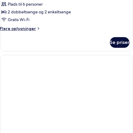
Plads til 6 personer
2 dobbeltsenge og 2 enkeltsenge
Gratis Wi-Fi
Flere
Flere oplysninger
oplysninger
om
Se priser
Familiesuite