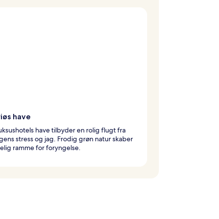
riøs have
uksushotels have tilbyder en rolig flugt fra
ens stress og jag. Frodig grøn natur skaber
elig ramme for foryngelse.