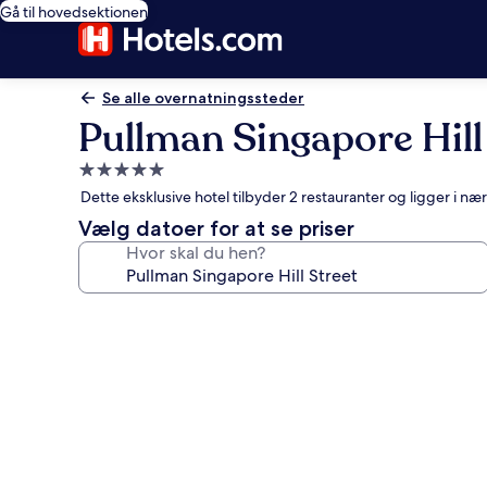
Gå til hovedsektionen
Se alle overnatningssteder
Pullman Singapore Hill
5.0-
stjernet
Dette eksklusive hotel tilbyder 2 restauranter og ligger i 
overnatningssted
Vælg datoer for at se priser
Hvor skal du hen?
Billedgalleri
for
Pullman
Singapore
Hill
Street