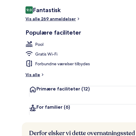
Anmeldelser
Fantastisk
9,0
9,0 ud af 10.
Vis alle 269 anmeldelser
2 udendørs poo
Populære faciliteter
Pool
Gratis Wi-Fi
Forbundne værelser tilbydes
Vis alle
Primære faciliteter
(12)
For familier
(6)
Derfor elsker vi dette overnatningssted