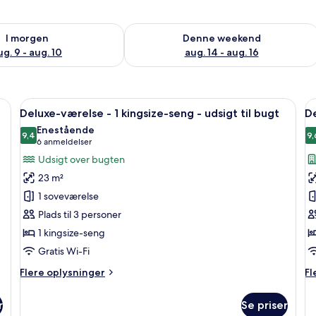
lighed for i morgen aug. 9 - aug. 10
Tjek tilgængelighed for denne weeken
I morgen
Denne weekend
ug. 9 - aug. 10
aug. 14 - aug. 16
n stor seng, et rundt bord med æbler, en stol og udsigt gennem lette gardin
Indlæs
Et moderne hotelværelse med en stor s
I
6
Deluxe-værelse - 1 kingsize-seng - udsigt til bugt
D
alle
al
Enestående
billeder
9,4
b
9,
9,4 ud af 10
(6
6 anmeldelser
af
a
anmeldelser)
Udsigt over bugten
Deluxe-
D
23 m²
værelse
v
1 soveværelse
-
-
Plads til 3 personer
1
2
1 kingsize-seng
kingsize-
e
seng
Gratis Wi-Fi
-
Flere
Fl
Flere oplysninger
Fl
udsigt
oplysninger
op
om
o
til
r
Se priser
Deluxe-
De