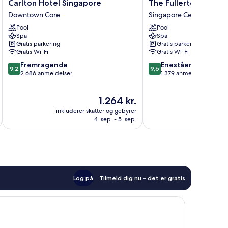
Carlton
The
Carlton Hotel Singapore
The Fullerton Hotel
Hotel
Fullerton
Downtown Core
Singapore Centrum
Singapore
Hotel
Pool
Pool
Downtown
Singapore
Spa
Spa
Core
Singapore
Gratis parkering
Gratis parkering
Centrum
Gratis Wi-Fi
Gratis Wi-Fi
9.2
9.6
Fremragende
Enestående
9,2
9,6
ud
ud
2.686 anmeldelser
1.379 anmeldelser
af
af
10,
10,
Prisen
1.264 kr.
Fremragende,
Enestående,
er
2.686
1.379
inkluderer skatter og gebyrer
inkluderer 
1.264 kr.
anmeldelser
anmeldelser
4. sep. - 5. sep.
Log på
Tilmeld dig nu – det er gratis