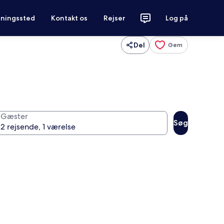
tningssted
Kontakt os
Rejser
Log på
Del
Gem
Gæster
Søg