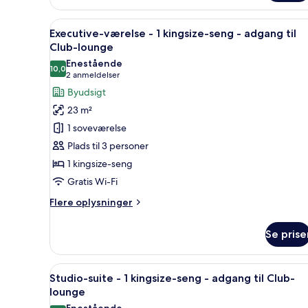
værelse
-
Indlæs
Et moderne hotelværelse med e
7
1
Executive-værelse - 1 kingsize-seng - adgang til
alle
kingsize-
Club-lounge
seng
billeder
Enestående
10,0
af
10,0 ud af 10
(2
2 anmeldelser
Executive-
anmeldelser)
Byudsigt
værelse
23 m²
-
1 soveværelse
1
Plads til 3 personer
kingsize-
1 kingsize-seng
seng
Gratis Wi-Fi
-
adgang
Flere
Flere oplysninger
til
oplysninger
om
Club-
Se prise
Executive-
lounge
værelse
-
Indlæs
Et moderne hotelværelse med se
10
1
Studio-suite - 1 kingsize-seng - adgang til Club-
alle
kingsize-
lounge
seng
billeder
Enestående