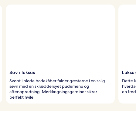
Sov i luksus
Luksu
Svøbt i bløde badekåber falder gæsterne i en salig
Dette l
søvn med en skræddersyet pudemenu og
hverdag
aftenopredning. Mørklægningsgardiner sikrer
en fred
perfekt hvile.