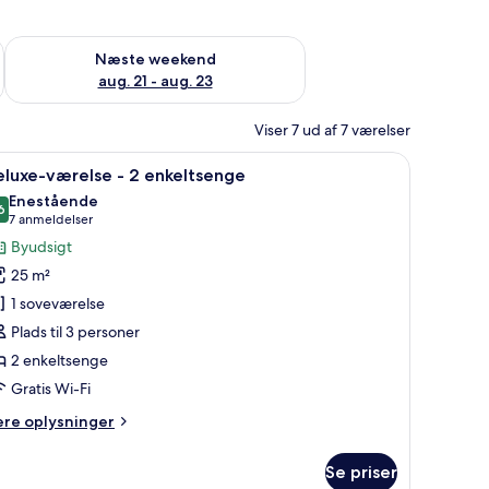
d aug. 14 - aug. 16
Tjek tilgængelighed for næste weekend aug. 21 - aug. 23
Næste weekend
aug. 21 - aug. 23
Viser 7 ud af 7 værelser
er.
eng, et skrivebord med stol og udsigt til byens bygninger.
ndlæs
Et moderne hotelværelse med to senge, et lill
5
eluxe-værelse - 2 enkeltsenge
le
Enestående
illeder
6
9,6 ud af 10
(7
7 anmeldelser
f
anmeldelser)
Byudsigt
eluxe-
25 m²
ærelse
1 soveværelse
Plads til 3 personer
2 enkeltsenge
nkeltsenge
Gratis Wi-Fi
ere
ere oplysninger
lysninger
m
Se priser
luxe-