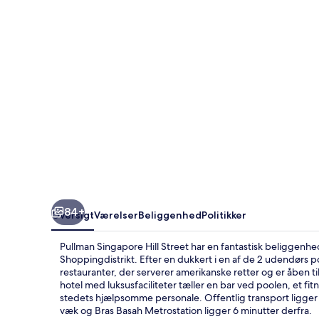
84+
Oversigt
Værelser
Beliggenhed
Politikker
Pullman Singapore Hill Street har en fantastisk beliggenh
Shoppingdistrikt. Efter en dukkert i en af de 2 udendørs p
restauranter, der serverer amerikanske retter og er åben
hotel med luksusfaciliteter tæller en bar ved poolen, et f
stedets hjælpsomme personale. Offentlig transport ligger
væk og Bras Basah Metrostation ligger 6 minutter derfra.