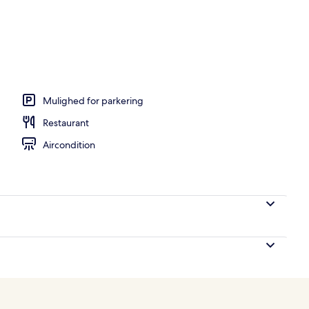
ls, åben fra kl. 07.00 til kl. 21.00, gratis hytter
Mulighed for parkering
Restaurant
Aircondition