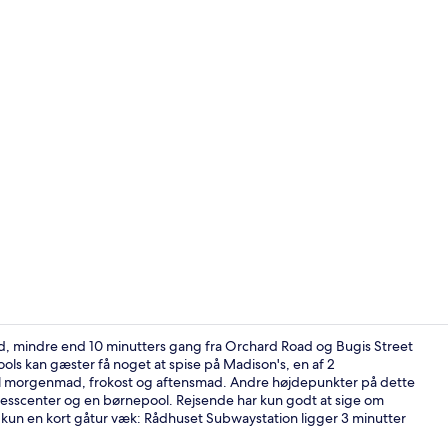
Executive-l
ed, mindre end 10 minutters gang fra Orchard Road og Bugis Street
ools kan gæster få noget at spise på Madison's, en af 2
 til morgenmad, frokost og aftensmad. Andre højdepunkter på dette
2 restaurant
itnesscenter og en børnepool. Rejsende har kun godt at sige om
 kun en kort gåtur væk: Rådhuset Subwaystation ligger 3 minutter