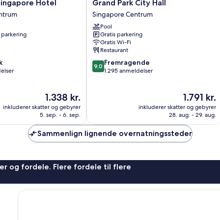
Grand
ingapore Hotel
Grand Park City Hall
Park
ntrum
Singapore Centrum
City
Pool
Hall
 parkering
Gratis parkering
Singapore
Gratis Wi-Fi
Centrum
Restaurant
9.0
k
Fremragende
9,0
ud
elser
1.295 anmeldelser
af
10,
Prisen
Prisen
1.338 kr.
1.791 kr.
Fremragende,
er
er
1.295
inkluderer skatter og gebyrer
inkluderer skatter og gebyrer
1.338 kr.
1.791 kr.
anmeldelser
5. sep. - 6. sep.
28. aug. - 29. aug.
Sammenlign lignende overnatningssteder
r og fordele. Flere fordele til flere