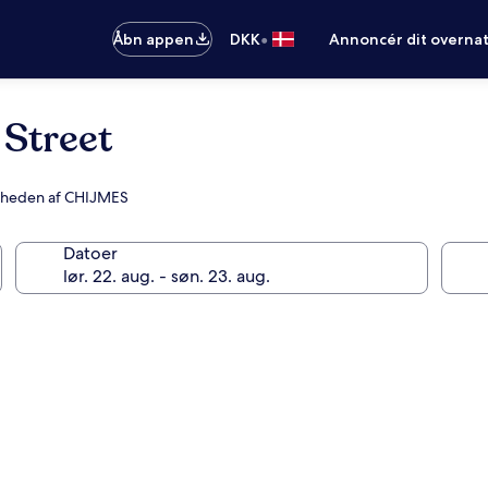
•
Åbn appen
DKK
Annoncér dit overna
 Street
nærheden af CHIJMES
Datoer