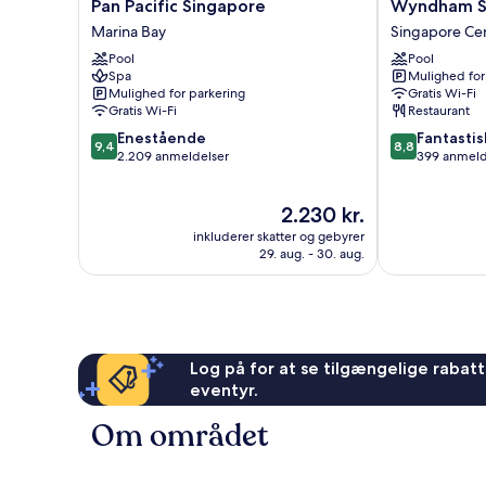
Pan
Wyndham
Pan Pacific Singapore
Wyndham S
Pacific
Singapore
Marina Bay
Singapore Ce
Singapore
Hotel
Pool
Pool
Marina
Singapore
Spa
Mulighed for
Bay
Centrum
Mulighed for parkering
Gratis Wi-Fi
Gratis Wi-Fi
Restaurant
9.4
8.8
Enestående
Fantastis
9,4
8,8
ud
ud
2.209 anmeldelser
399 anmeld
af
af
10,
10,
Prisen
2.230 kr.
Enestående,
Fantastisk,
er
2.209
399
inkluderer skatter og gebyrer
2.230 kr.
anmeldelser
anmeldelser
29. aug. - 30. aug.
Log på for at se tilgængelige rabatte
eventyr.
Om området