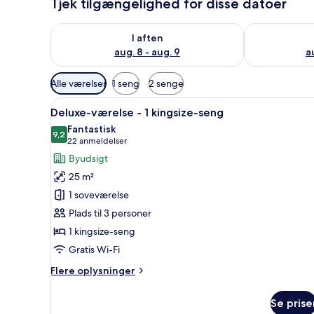
Tjek tilgængelighed for disse datoer
Tjek tilgængelighed for i aften aug. 8 - aug. 9
Tjek tilgænge
I aften
aug. 8 - aug. 9
a
Tilgængelige
Alle værelser
1 seng
2 senge
filtre
Indlæs
Et moderne hotelværelse med e
for
5
Deluxe-værelse - 1 kingsize-seng
alle
værelser
Fantastisk
billeder
9,2
9,2 ud af 10
(22
22 anmeldelser
af
anmeldelser)
Byudsigt
Deluxe-
25 m²
værelse
1 soveværelse
-
Plads til 3 personer
1
1 kingsize-seng
kingsize-
seng
Gratis Wi-Fi
Flere
Flere oplysninger
oplysninger
om
Se prise
Deluxe-