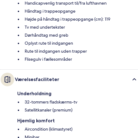
Handicapvenlig transport til/fra lufthavnen
Håndtag i trappeopgange
Højde på håndtag i trappeopgange (cm): 119
Tv med undertekster
Dørhåndtag med greb
Oplyst rute til indgangen
Rute til indgangen uden trapper
Flisegulv i fællesområder
Værelsesfaciliteter
Underholdning
32-tommers fladskærms-tv
Satellitkanaler (premium)
Hjemlig komfort
Aircondition (klimastyret)
Minibar