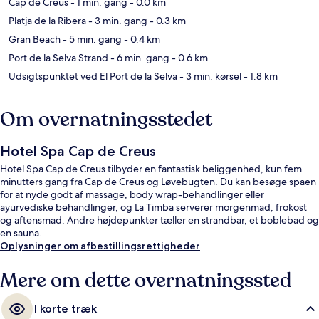
Cap de Creus
- 1 min. gang
- 0.0 km
Platja de la Ribera
- 3 min. gang
- 0.3 km
Gran Beach
- 5 min. gang
- 0.4 km
Port de la Selva Strand
- 6 min. gang
- 0.6 km
Udsigtspunktet ved El Port de la Selva
- 3 min. kørsel
- 1.8 km
Om overnatningsstedet
Hotel Spa Cap de Creus
Hotel Spa Cap de Creus tilbyder en fantastisk beliggenhed, kun fem
minutters gang fra Cap de Creus og Løvebugten. Du kan besøge spaen
for at nyde godt af massage, body wrap-behandlinger eller
ayurvediske behandlinger, og La Timba serverer morgenmad, frokost
og aftensmad. Andre højdepunkter tæller en strandbar, et boblebad og
en sauna.
Oplysninger om afbestillingsrettigheder
Mere om dette overnatningssted
I korte træk