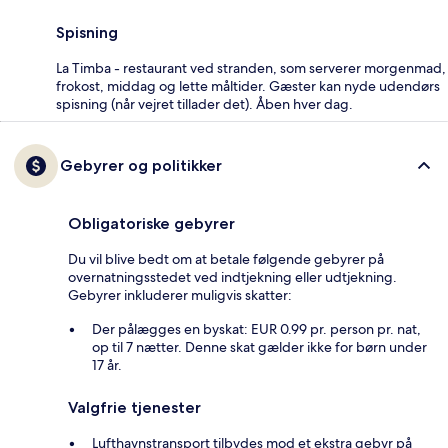
Spisning
La Timba - restaurant ved stranden, som serverer morgenmad,
frokost, middag og lette måltider. Gæster kan nyde udendørs
spisning (når vejret tillader det). Åben hver dag.
Gebyrer og politikker
Obligatoriske gebyrer
Du vil blive bedt om at betale følgende gebyrer på
overnatningsstedet ved indtjekning eller udtjekning.
Gebyrer inkluderer muligvis skatter:
Der pålægges en byskat: EUR 0.99 pr. person pr. nat,
op til 7 nætter. Denne skat gælder ikke for børn under
17 år.
Valgfrie tjenester
Lufthavnstransport tilbydes mod et ekstra gebyr på