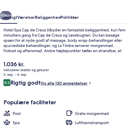
Creus
rige
Næste
86+
Oversigt
Værelser
Beliggenhed
Politikker
Hotel Spa Cap de Creus tilbyder en fantastisk beliggenhed, kun fem
minutters gang fra Cap de Creus og Løvebugten. Du kan besøge
spaen for at nyde godt af massage, body wrap-behandlinger eller
ayurvediske behandlinger, og La Timba serverer morgenmad,
frokost og aftensmad. Andre højdepunkter tæller en strandbar, et
boblebad og en sauna.
Den
1.036 kr.
nuværende
inkluderer skatter og gebyrer
pris
3. sep. - 4. sep.
Familiestudio-suite | Strand-/havudsi
er
Anmeldelser
Rigtig godt
8,2
Vis alle 130 anmeldelser
1.036 kr.
8,2 ud af 10.
Populære faciliteter
Pool
Gratis morgenmad
Spa
Lufthavnstransport