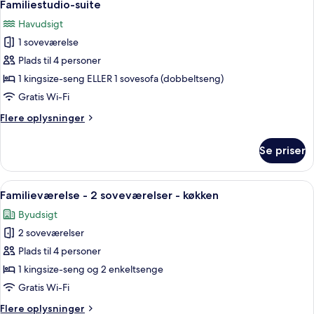
11
Familiestudio-suite
alle
Havudsigt
billeder
1 soveværelse
af
Familiestudio-
Plads til 4 personer
suite
1 kingsize-seng ELLER 1 sovesofa (dobbeltseng)
Gratis Wi-Fi
Flere
Flere oplysninger
oplysninger
om
Se priser
Familiestudio-
suite
Indlæs
Et pænt anrettet morgenbord med croi
16
Familieværelse - 2 soveværelser - køkken
alle
Byudsigt
billeder
2 soveværelser
af
Familieværelse
Plads til 4 personer
-
1 kingsize-seng og 2 enkeltsenge
2
Gratis Wi-Fi
soveværelser
Flere
Flere oplysninger