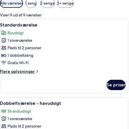
Tilgængelige
Alle værelser
1 seng
2 senge
3+ senge
filtre
for
Viser 9 ud af 9 værelser
værelser
Indlæs
Et hotelværelse med en seng, et skri
6
Standardværelse
alle
Byudsigt
billeder
1 soveværelse
af
Standardværelse
Plads til 2 personer
1 dobbeltseng
Gratis Wi-Fi
Flere
Flere oplysninger
oplysninger
om
Se priser
Standardværelse
Indlæs
Et hotelværelse med en seng, et natb
21
Dobbeltværelse - havudsigt
alle
Strandudsigt
billeder
1 soveværelse
af
Dobbeltværelse
Plads til 2 personer