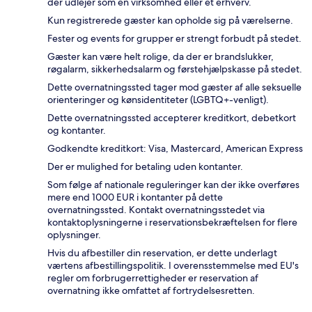
der udlejer som en virksomhed eller et erhverv.
Kun registrerede gæster kan opholde sig på værelserne.
Fester og events for grupper er strengt forbudt på stedet.
Gæster kan være helt rolige, da der er brandslukker,
røgalarm, sikkerhedsalarm og førstehjælpskasse på stedet.
Dette overnatningssted tager mod gæster af alle seksuelle
orienteringer og kønsidentiteter (LGBTQ+-venligt).
Dette overnatningssted accepterer kreditkort, debetkort
og kontanter.
Godkendte kreditkort: Visa, Mastercard, American Express
Der er mulighed for betaling uden kontanter.
Som følge af nationale reguleringer kan der ikke overføres
mere end 1000 EUR i kontanter på dette
overnatningssted. Kontakt overnatningsstedet via
kontaktoplysningerne i reservationsbekræftelsen for flere
oplysninger.
Hvis du afbestiller din reservation, er dette underlagt
værtens afbestillingspolitik. I overensstemmelse med EU's
regler om forbrugerrettigheder er reservation af
overnatning ikke omfattet af fortrydelsesretten.