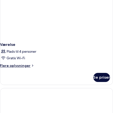
Værelse
Plads til 4 personer
Gratis Wi-Fi
Flere
Flere oplysninger
oplysninger
om
Se priser
Værelse