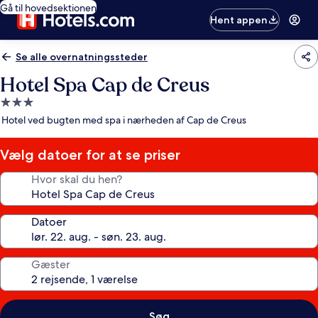
Gå til hovedsektionen
Hent appen
Se alle overnatningssteder
Hotel Spa Cap de Creus
3.0-
stjernet
Hotel ved bugten med spa i nærheden af Cap de Creus
overnatningssted
Vælg datoer for at se priser
Hvor skal du hen?
Datoer
Gæster
Søg