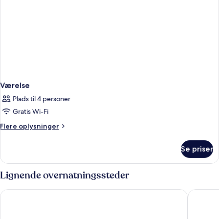
Værelse
Plads til 4 personer
Gratis Wi-Fi
Flere
Flere oplysninger
oplysninger
om
Se priser
Værelse
Lignende overnatningssteder
Hotel Spa Porto Cristo
Hostal M