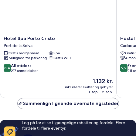
Hotel
Hostal
Hotel Spa Porto Cristo
Hostal
Spa
Marina
Port de la Selva
Cadaqu
Porto
Cadaqu
Gratis morgenmad
Spa
Gratis
Cristo
Cadaqu
Mulighed for parkering
Gratis Wi-Fi
Aircon
Port
de
8.4
9.2
Alletiders
Fre
8,4
9,2
la
ud
ud
217 anmeldelser
211 
Selva
af
af
Prisen
1.132 kr.
10,
10,
er
Alletiders,
Fremrag
inkluderer skatter og gebyrer
1.132 kr.
1. sep. - 2. sep.
217
211
anmeldelser
anmelde
Sammenlign lignende overnatningssteder
Log på for at se tilgængelige rabatter og fordele. Flere
fordele til flere eventyr.