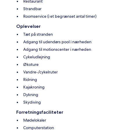
Restaurant
Strandbar
Roomservice (i et begrænset antal timer)
Oplevelser
Tæt på stranden
Adgang til udendørs pool i nærheden
Adgang til motionscenter i nærheden
Cykeludlejning
Økoture
Vandre-/cykelruter
Ridning
Kajakroning
Dykning
Skydiving
Forretningsfaciliteter
Mødelokaler
Computerstation