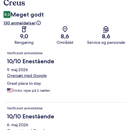
Creus
Meget godt
8,2
130 anmeldelser
9,0
8,6
8,6
Rengøring
Området
Service og personale
Anmeldelser
Verificeret anmeldelse
10/10 Enestående
9. maj 2026
Oversæt med Google
Great place to stay
Victor, rejse på 2 nætter
Verificeret anmeldelse
10/10 Enestående
6. maj 2026