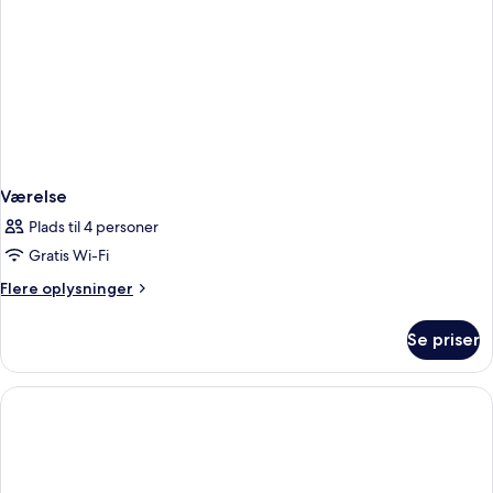
Værelse
Plads til 4 personer
Gratis Wi-Fi
Flere
Flere oplysninger
oplysninger
om
Se priser
Værelse