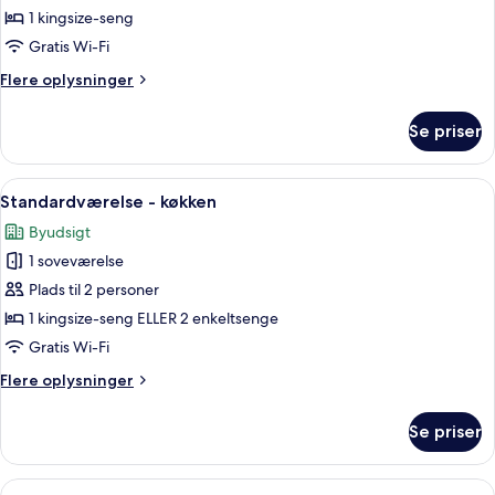
-
1 kingsize-seng
havudsigt
Gratis Wi-Fi
Flere
Flere oplysninger
oplysninger
om
Se priser
Dobbeltværelse
-
havudsigt
Indlæs
Et hotelværelse med seng, sofa, bord 
8
Standardværelse - køkken
alle
Byudsigt
billeder
1 soveværelse
af
Standardværelse
Plads til 2 personer
-
1 kingsize-seng ELLER 2 enkeltsenge
køkken
Gratis Wi-Fi
Flere
Flere oplysninger
oplysninger
om
Se priser
Standardværelse
-
køkken
Indlæs
Et bord med en bog, to champagnegla