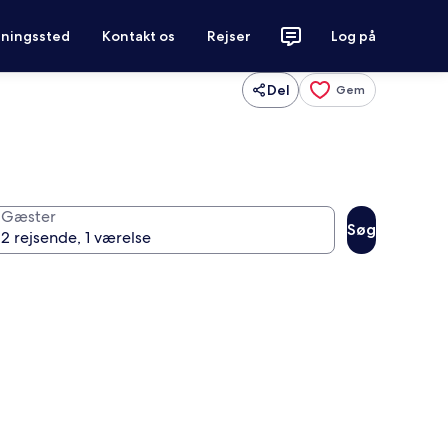
tningssted
Kontakt os
Rejser
Log på
Del
Gem
Gæster
Søg