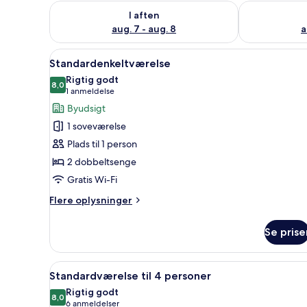
Tjek tilgængelighed for i aften aug. 7 - aug. 8
Tjek tilgænge
I aften
aug. 7 - aug. 8
a
Indlæs
Et hotelværelse med to senge, 
15
Standardenkeltværelse
alle
Rigtig godt
billeder
8,0
8,0 ud af 10
(1
1 anmeldelse
af
anmeldelse)
Byudsigt
Standardenkeltværelse
1 soveværelse
Plads til 1 person
2 dobbeltsenge
Gratis Wi-Fi
Flere
Flere oplysninger
oplysninger
om
Se prise
Standardenkeltværelse
Indlæs
Et hotelværelse med to senge, 
19
Standardværelse til 4 personer
alle
Rigtig godt
billeder
8,0
8,0 ud af 10
(6
6 anmeldelser