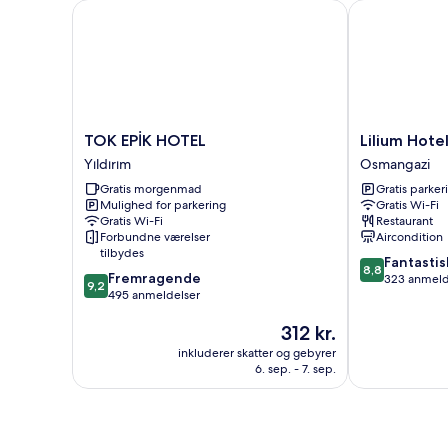
TOK EPİK HOTEL
Lilium Hotel &
TOK
Lilium
TOK EPİK HOTEL
Lilium Hote
EPİK
Hotel
Yıldırım
Osmangazi
HOTEL
&
Gratis morgenmad
Gratis parker
Yıldırım
Suites
Mulighed for parkering
Gratis Wi-Fi
Osmangazi
Gratis Wi-Fi
Restaurant
Forbundne værelser
Aircondition
tilbydes
8.8
Fantastis
8,8
9.2
Fremragende
ud
323 anmeld
9,2
ud
495 anmeldelser
af
af
10,
Prisen
312 kr.
10,
Fantastisk,
er
Fremragende,
323
inkluderer skatter og gebyrer
312 kr.
495
anmeldelser
6. sep. - 7. sep.
anmeldelser