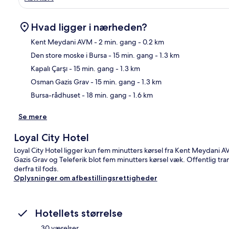
Hvad ligger i nærheden?
Kent Meydani AVM
- 2 min. gang
- 0.2 km
Den store moske i Bursa
- 15 min. gang
- 1.3 km
Kor
Kapalı Çarşı
- 15 min. gang
- 1.3 km
Osman Gazis Grav
- 15 min. gang
- 1.3 km
Bursa-rådhuset
- 18 min. gang
- 1.6 km
Se mere
Loyal City Hotel
Loyal City Hotel ligger kun fem minutters kørsel fra Kent Meydani
Gazis Grav og Teleferik blot fem minutters kørsel væk. Offentlig tra
derfra til fods.
Oplysninger om afbestillingsrettigheder
Hotellets størrelse
30 værelser