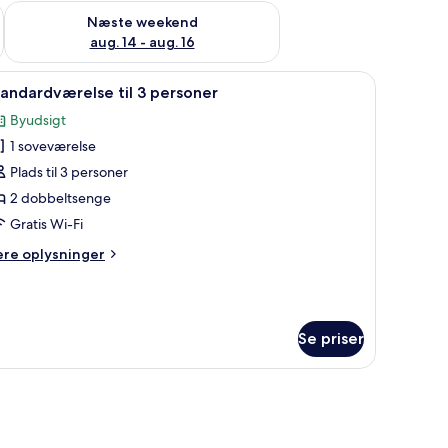
d aug. 7 - aug. 9
Tjek tilgængelighed for næste weekend aug. 14 - aug. 16
Næste weekend
aug. 14 - aug. 16
ebord, en stol og et stort vindue med gardiner.
ndlæs
Et hotelværelse med to senge, et skrivebord, e
20
andardværelse til 3 personer
le
Byudsigt
illeder
1 soveværelse
f
tandardværelse
Plads til 3 personer
l
2 dobbeltsenge
Gratis Wi-Fi
ersoner
ere
ere oplysninger
lysninger
m
andardværelse
Se priser
rsoner