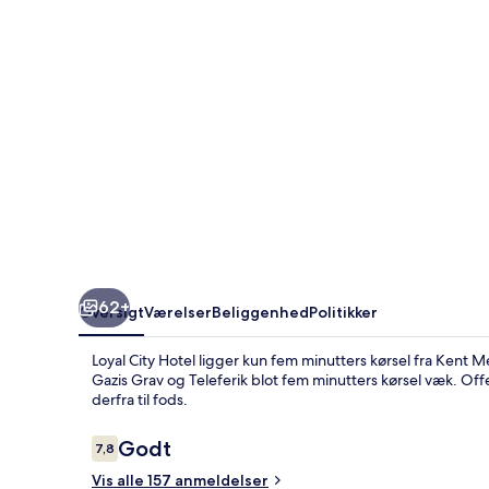
62+
Oversigt
Værelser
Beliggenhed
Politikker
Loyal City Hotel ligger kun fem minutters kørsel fra Ken
Gazis Grav og Teleferik blot fem minutters kørsel væk. Offe
derfra til fods.
Anmeldelser
Godt
7,8
7,8 ud af 10.
Vis alle 157 anmeldelser