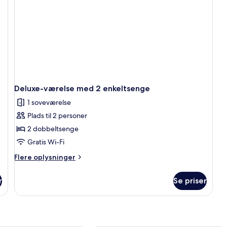
Deluxe-værelse med 2 enkeltsenge
1 soveværelse
Plads til 2 personer
2 dobbeltsenge
Gratis Wi-Fi
Flere
Flere oplysninger
oplysninger
om
r
Se priser
Deluxe-
værelse
med
2
enkeltsenge