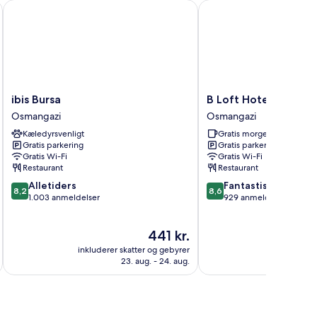
ibis Bursa
B Loft Hotel Bursa
ibis
B
ibis Bursa
B Loft Hotel Bursa
Bursa
Loft
Osmangazi
Osmangazi
Osmangazi
Hotel
Kæledyrsvenligt
Gratis morgenmad
Bursa
Gratis parkering
Gratis parkering
Osmangazi
Gratis Wi-Fi
Gratis Wi-Fi
Restaurant
Restaurant
8.2
8.6
Alletiders
Fantastisk
8,2
8,6
ud
ud
1.003 anmeldelser
929 anmeldelser
af
af
10,
10,
Prisen
441 kr.
Alletiders,
Fantastisk,
er
1.003
929
inkluderer skatter og gebyrer
inkluderer 
441 kr.
anmeldelser
anmeldelser
23. aug. - 24. aug.