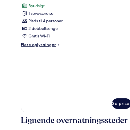
af
anmeldelser)
Byudsigt
Standardværelse
1 soveværelse
til
Plads til 4 personer
4
2 dobbeltsenge
personer
Gratis Wi-Fi
Flere
Flere oplysninger
oplysninger
om
Standardværelse
til
4
personer
Se prise
Lignende overnatningssteder