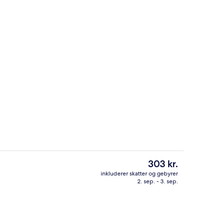
tv
Egyptiske bomuldslagner, premium-sen
Den
303 kr.
nuværende
inkluderer skatter og gebyrer
pris
2. sep. - 3. sep.
tv
Fladskærms-tv
er
303 kr.