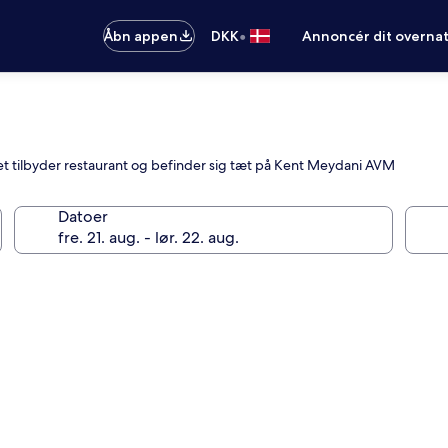
•
Åbn appen
DKK
Annoncér dit overna
et tilbyder restaurant og befinder sig tæt på Kent Meydani AVM
Datoer