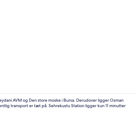
Fladskærms-
t Meydani AVM og Den store moske i Bursa. Derudover ligger Osman
ntlig transport er tæt på: Sehrekustu Station ligger kun 11 minutter
Fladskærms-