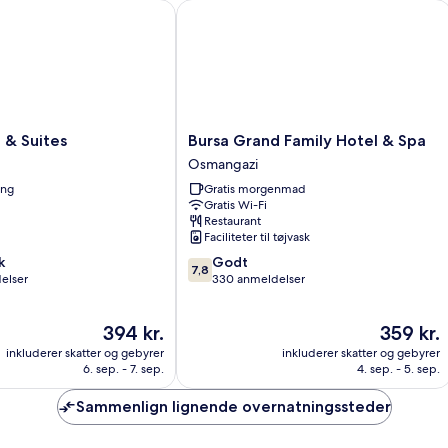
 Suites
Bursa Grand Family Hotel & Spa
Bursa
l & Suites
Bursa Grand Family Hotel & Spa
Grand
Osmangazi
Family
ing
Gratis morgenmad
Hotel
Gratis Wi-Fi
&
Restaurant
Spa
Faciliteter til tøjvask
Osmangazi
7.8
k
Godt
7,8
ud
elser
330 anmeldelser
af
10,
Prisen
Prisen
394 kr.
359 kr.
Godt,
er
er
330
inkluderer skatter og gebyrer
inkluderer skatter og gebyrer
394 kr.
359 kr.
anmeldelser
6. sep. - 7. sep.
4. sep. - 5. sep.
Sammenlign lignende overnatningssteder