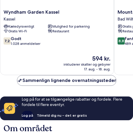
Wyndham
Mountai
Wyndham Garden Kassel
Mounta
Garden
Kassel
Kassel
Bad Wil
Kassel
Bad
Kæledyrsvenligt
Mulighed for parkering
Gratis
Kassel
Wilhelm
Gratis Wi-Fi
Restaurant
Restau
7.2
8.8
Godt
Fant
7,2
8,8
ud
ud
1.028 anmeldelser
489 
af
af
10,
10,
Prisen
594 kr.
Godt,
Fantasti
er
inkluderer skatter og gebyrer
1.028
489
594 kr.
17. aug. - 18. aug.
anmeldelser
anmelde
Sammenlign lignende overnatningssteder
Log på for at se tilgængelige rabatter og fordele. Flere
fordele til flere eventyr.
Log på
Tilmeld dig nu – det er gratis
Om området