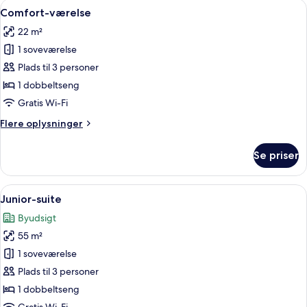
Indlæs
Allergivenligt sengetøj, pengeskab på
4
Comfort-værelse
alle
22 m²
billeder
1 soveværelse
af
Comfort-
Plads til 3 personer
værelse
1 dobbeltseng
Gratis Wi-Fi
Flere
Flere oplysninger
oplysninger
om
Se priser
Comfort-
værelse
Indlæs
Junior-suite | Allergivenligt sengetøj
6
Junior-suite
alle
Byudsigt
billeder
55 m²
af
Junior-
1 soveværelse
suite
Plads til 3 personer
1 dobbeltseng