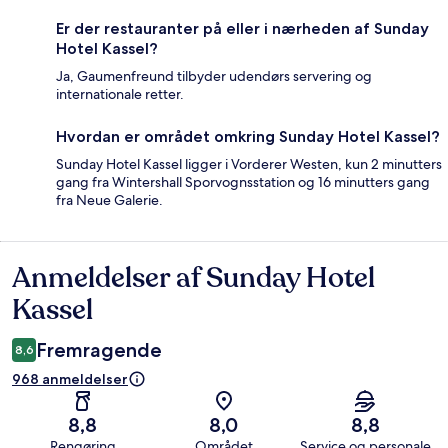
Er der restauranter på eller i nærheden af Sunday
Hotel Kassel?
Ja, Gaumenfreund tilbyder udendørs servering og
internationale retter.
Hvordan er området omkring Sunday Hotel Kassel?
Sunday Hotel Kassel ligger i Vorderer Westen, kun 2 minutters
gang fra Wintershall Sporvognsstation og 16 minutters gang
fra Neue Galerie.
Anmeldelser af Sunday Hotel
Anmeldelser
Kassel
Fremragende
8,6
968 anmeldelser
8,8
8,0
8,8
Rengøring
Området
Service og personale