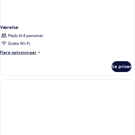
Værelse
Plads til 4 personer
Gratis Wi-Fi
Flere
Flere oplysninger
oplysninger
om
Se priser
Værelse