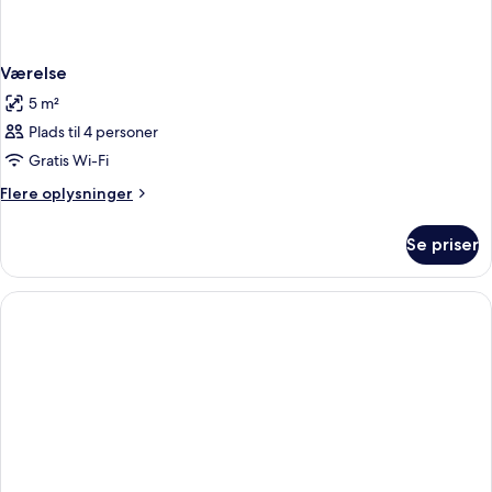
Værelse
5 m²
Plads til 4 personer
Gratis Wi-Fi
Flere
Flere oplysninger
oplysninger
om
Se priser
Værelse