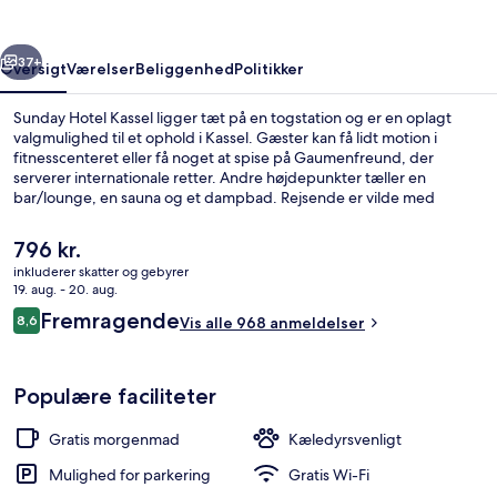
rige
Næste
37+
Oversigt
Værelser
Beliggenhed
Politikker
Sunday Hotel Kassel ligger tæt på en togstation og er en oplagt
valgmulighed til et ophold i Kassel. Gæster kan få lidt motion i
fitnesscenteret eller få noget at spise på Gaumenfreund, der
serverer internationale retter. Andre højdepunkter tæller en
bar/lounge, en sauna og et dampbad. Rejsende er vilde med
stedets hjælpsomme personale. Offentlig transport er tæt på:
Wintershall Sporvognsstation ligger kun 2 minutter derfra til fods.
Den
796 kr.
nuværende
inkluderer skatter og gebyrer
pris
19. aug. - 20. aug.
Gratis kontinental morgenmad hver 
er
Anmeldelser
Fremragende
8,6
Vis alle 968 anmeldelser
796 kr.
8,6 ud af 10.
Populære faciliteter
Gratis morgenmad
Kæledyrsvenligt
Mulighed for parkering
Gratis Wi-Fi