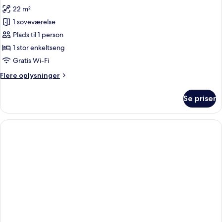
alle
22 m²
billeder
1 soveværelse
af
Comfort-
Plads til 1 person
enkeltværelse
1 stor enkeltseng
Gratis Wi-Fi
Flere
Flere oplysninger
oplysninger
om
Se priser
Comfort-
enkeltværelse