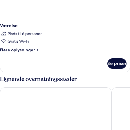
Værelse
Plads til 6 personer
Gratis Wi-Fi
Flere
Flere oplysninger
oplysninger
om
Se priser
Værelse
Lignende overnatningssteder
Wyndham Garden Kassel
Mountain