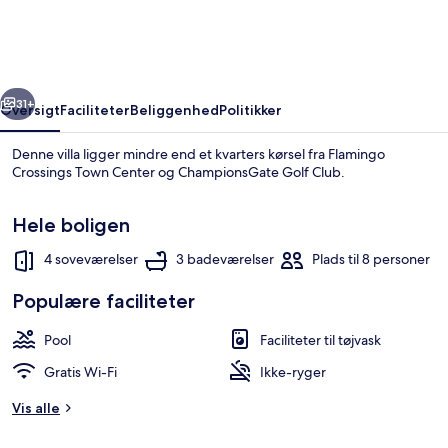
Pool
&
Spa
rige
Næste
Villa
31+
Oversigt
Faciliteter
Beliggenhed
Politikker
Villa
Denne villa ligger mindre end et kvarters kørsel fra Flamingo
by
Crossings Town Center og ChampionsGate Golf Club.
RedAwning
Hele boligen
4 soveværelser
3 badeværelser
Plads til 8 personer
Populære faciliteter
Villa - 4 soveværelser | Pool | Opvarm
Pool
Faciliteter til tøjvask
Gratis Wi-Fi
Ikke-ryger
Vis alle