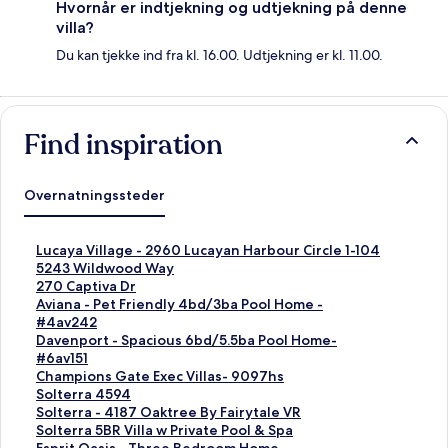
Hvornår er indtjekning og udtjekning på denne
villa?
Du kan tjekke ind fra kl. 16.00. Udtjekning er kl. 11.00.
Find inspiration
Overnatningssteder
L
Lucaya Village - 2960 Lucayan Harbour Circle 1-104
i
L
5243 Wildwood Way
n
i
L
270 Captiva Dr
k
n
i
L
Aviana - Pet Friendly 4bd/3ba Pool Home -
å
k
n
i
#4av242
b
å
k
n
L
Davenport - Spacious 6bd/5.5ba Pool Home-
n
b
å
k
i
#6av151
e
n
b
å
n
L
Champions Gate Exec Villas- 9097hs
r
e
n
b
k
i
L
Solterra 4594
d
r
e
n
å
n
i
L
Solterra - 4187 Oaktree By Fairytale VR
e
d
r
e
b
k
n
i
L
Solterra 5BR Villa w Private Pool & Spa
n
e
d
r
n
å
k
n
i
L