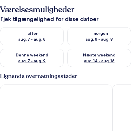
Værelsesmuligheder
Tjek tilgængelighed for disse datoer
Tjek tilgængelighed for i aften aug. 7 - aug. 8
Tjek tilgængelighed for i morg
I aften
I morgen
aug. 7 - aug. 8
aug. 8 - aug. 9
Tjek tilgængelighed for denne weekend aug. 7 - aug. 9
Tjek tilgængelighed for næste
Denne weekend
Næste weekend
aug. 7 - aug. 9
aug. 14 - aug. 16
Lignende overnatningssteder
Legacy Park at Highgate Park Home
R1 Legac