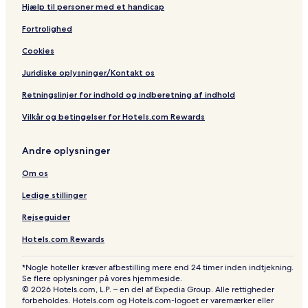
a
R
G
R
a
Hjælp til personer med et handicap
o
m
a
e
l
n
s
m
d
e
Fortrolighed
R
,
e
A
Cookies
e
T
L
w
V
u
h
o
n
R
Juridiske oplysninger/Kontakt os
n
e
f
i
i
a
t
n
Retningslinjer for indhold og indberetning af indhold
o
t
,
g
n
e
T
Vilkår og betingelser for Hotels.com Rewards
R
r
h
e
,
e
Andre oplysninger
s
&
m
o
M
e
Om os
r
o
d
t
r
B
Ledige stillinger
a
e
R
n
s
Rejseguider
d
S
Hotels.com Rewards
p
a
*Nogle hoteller kræver afbestilling mere end 24 timer inden indtjekning.
,
Se flere oplysninger på vores hjemmeside.
O
© 2026 Hotels.com, L.P. – en del af Expedia Group. Alle rettigheder
r
forbeholdes. Hotels.com og Hotels.com-logoet er varemærker eller