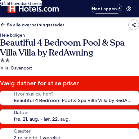
Gå til hovedsektionen
Hent appen
Se alle overnatningssteder
Hele boligen
Beautiful 4 Bedroom Pool & Spa
Villa Villa by RedAwning
2.0-
stjernet
Villa i Davenport
overnatningssted
Vælg datoer for at se priser
Hvor skal du hen?
Datoer
Gæster