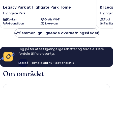
Legacy
R1
Legacy Park at Highgate Park Home
R1 Leg
Park
Legacy
Highgate Park
Highgat
at
Park
Køkken
Gratis Wi-Fi
Pool
Highgate
5
Aircondition
Ikke-ryger
Facilit
Park
bed
Home
/
Sammenlign lignende overnatningssteder
Highgate
3
Park
Bath
Highgat
Park
Log på for at se tilgængelige rabatter og fordele. Flere
fordele til flere eventyr.
Log på
Tilmeld dig nu – det er gratis
Om området