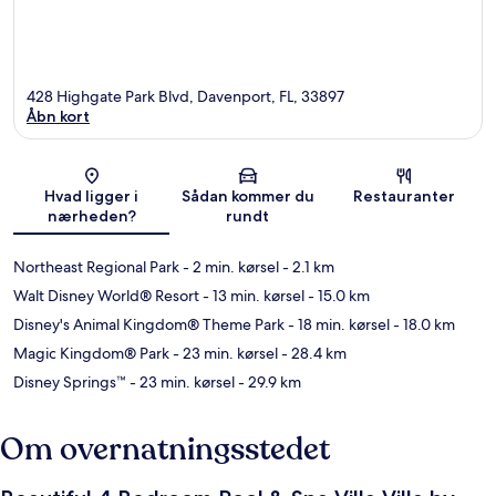
428 Highgate Park Blvd, Davenport, FL, 33897
Åbn kort
Kort
Hvad ligger i
Sådan kommer du
Restauranter
nærheden?
rundt
Northeast Regional Park
- 2 min. kørsel
- 2.1 km
Walt Disney World® Resort
- 13 min. kørsel
- 15.0 km
Disney's Animal Kingdom® Theme Park
- 18 min. kørsel
- 18.0 km
Magic Kingdom® Park
- 23 min. kørsel
- 28.4 km
Disney Springs™
- 23 min. kørsel
- 29.9 km
Om overnatningsstedet