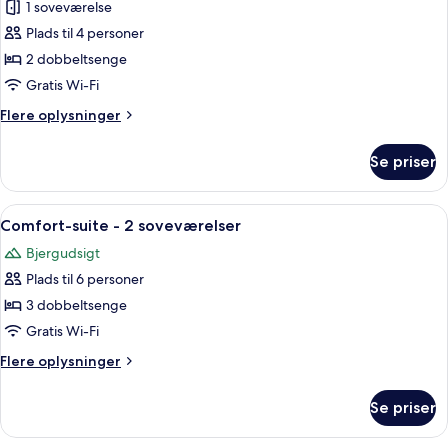
1 soveværelse
af
Comfort-
Plads til 4 personer
suite
2 dobbeltsenge
-
Gratis Wi-Fi
1
Flere
Flere oplysninger
soveværelse
oplysninger
om
Se priser
Comfort-
suite
-
Indlæs
Comfort-suite - 2 soveværelser | 2 sov
6
1
Comfort-suite - 2 soveværelser
alle
soveværelse
Bjergudsigt
billeder
Plads til 6 personer
af
Comfort-
3 dobbeltsenge
suite
Gratis Wi-Fi
-
Flere
Flere oplysninger
2
oplysninger
soveværelser
om
Se priser
Comfort-
suite