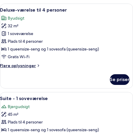
til
Indlæs
Et moderne hotelværelse med en sofa, e
13
3
Deluxe-værelse til 4 personer
alle
personer
Byudsigt
billeder
32 m²
af
Deluxe-
1 soveværelse
værelse
Plads til 4 personer
til
1 queensize-seng og 1 sovesofa (queensize-seng)
4
Gratis Wi-Fi
personer
Flere
Flere oplysninger
oplysninger
om
Se priser
Deluxe-
værelse
til
Indlæs
Et hotelværelse med to senge, en træse
9
4
Suite - 1 soveværelse
alle
personer
Bjergudsigt
billeder
45 m²
af
Suite
Plads til 4 personer
-
1 queensize-seng og 1 sovesofa (queensize-seng)