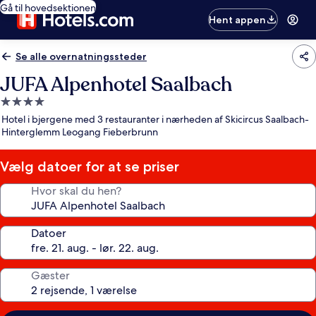
Gå til hovedsektionen
Hent appen
Se alle overnatningssteder
JUFA Alpenhotel Saalbach
4.0-
stjernet
Hotel i bjergene med 3 restauranter i nærheden af Skicircus Saalbach-
overnatningssted
Hinterglemm Leogang Fieberbrunn
Vælg datoer for at se priser
Hvor skal du hen?
Datoer
Gæster