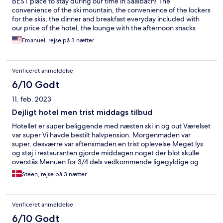
BEST place to stay during our time in Saalbach! The
convenience of the ski mountain, the convenience of the lockers
for the skis, the dinner and breakfast everyday included with
our price of the hotel, the lounge with the afternoon snacks
included, the sauna, the hotel rooms with the balcony! I can't
Emanuel, rejse på 3 nætter
rave enough about this hotel! We had the best time and wiil
return next year!
Verificeret anmeldelse
6/10 Godt
11. feb. 2023
Dejligt hotel men trist middags tilbud
Hotellet er super beliggende med næsten ski in og out Værelset
var super Vi havde bestilt halvpension. Morgenmaden var
super, desværre var aftensmaden en trist oplevelse Meget lys
og støj i restauranten gjorde middagen noget der blot skulle
overstås Menuen for 3/4 dels vedkommende ligegyldige og
tilsvarende smagende retter Alt for buffet og cafeteria lignende
Steen, rejse på 3 nætter
Vi bor gerne på hotellet igen , så bliver det uden aftensmad Ps
man havde faktisk i sin folder bemærket at man ikke ønskede
skitøj i restauranten , dette er jo egentlig en glimrende
Verificeret anmeldelse
indikation på at man ønsker er vist niveau, og tjenerne er pænt
klædt på og professionelle . Men man følger ikke ambitionen til
6/10 Godt