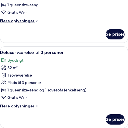
1 queensize-seng
Gratis Wi-Fi
Flere
Flere oplysninger
oplysninger
om
Se priser
Dobbeltværelse
Indlæs
Et hotelværelse med et træskab, en s
13
Deluxe-værelse til 3 personer
alle
Byudsigt
billeder
32 m²
af
Deluxe-
1 soveværelse
værelse
Plads til 3 personer
til
1 queensize-seng og 1 sovesofa (enkeltseng)
3
Gratis Wi-Fi
personer
Flere
Flere oplysninger
oplysninger
om
Se priser
Deluxe-
værelse