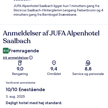
JUFA Alpenhotel Saalbach ligger kun 1 minutters gang fra
Skicircus Saalbach-Hinterglemm Leogang Fieberbrunn og 4
minutters gang fra Bernkogel Svævebane.
Anmeldelser af JUFA Alpenhotel
Anmeldelser
Saalbach
Fremragende
8,6
66 anmeldelser
9,0
9,4
8,8
Rengøring
Området
Service og personale
Anmeldelser
Verificeret anmeldelse
10/10 Enestående
3. aug. 2025
Dejligt hotel med høj standard.