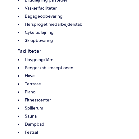
Vaskerifaciliteter
Bagageopbevaring
Flersproget medarbejderstab
Cykeludlejning
Skiopbevaring
Faciliteter
1 bygning/tårn
Pengeskab i receptionen
Have
Terrasse
Piano
Fitnesscenter
Spillerum
Sauna
Dampbad
Festsal