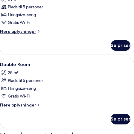
billeder
Plads til 5 personer
af
Comfort
1 kingsize-seng
Double
Gratis Wi-Fi
Room
Flere
Flere oplysninger
oplysninger
om
Se priser
Comfort
Double
Room
Indlæs
2 soveværelser, minibar, pengeskab på 
2
Double Room
alle
25 m²
billeder
Plads til 5 personer
af
Double
1 kingsize-seng
Room
Gratis Wi-Fi
Flere
Flere oplysninger
oplysninger
om
Se priser
Double
Room