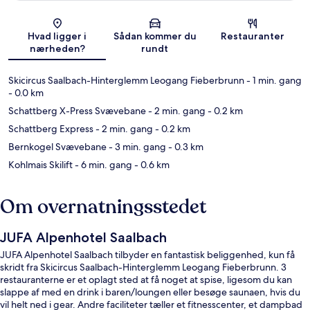
Kort
Hvad ligger i
Sådan kommer du
Restauranter
nærheden?
rundt
Skicircus Saalbach-Hinterglemm Leogang Fieberbrunn
- 1 min. gang
- 0.0 km
Schattberg X-Press Svævebane
- 2 min. gang
- 0.2 km
Schattberg Express
- 2 min. gang
- 0.2 km
Bernkogel Svævebane
- 3 min. gang
- 0.3 km
Kohlmais Skilift
- 6 min. gang
- 0.6 km
Om overnatningsstedet
JUFA Alpenhotel Saalbach
JUFA Alpenhotel Saalbach tilbyder en fantastisk beliggenhed, kun få
skridt fra Skicircus Saalbach-Hinterglemm Leogang Fieberbrunn. 3
restauranterne er et oplagt sted at få noget at spise, ligesom du kan
slappe af med en drink i baren/loungen eller besøge saunaen, hvis du
vil helt ned i gear. Andre faciliteter tæller et fitnesscenter, et dampbad