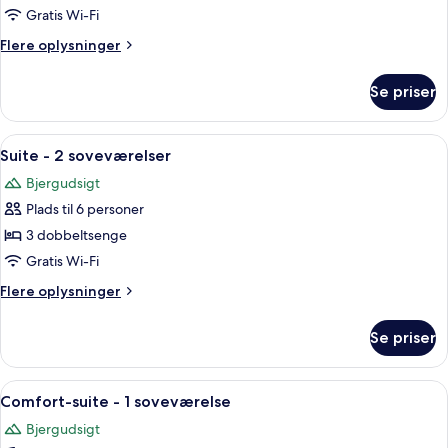
1
Gratis Wi-Fi
soveværelse
Flere
Flere oplysninger
oplysninger
om
Se priser
Suite
-
1
Indlæs
Et soveværelse med træloft, seng, stol
6
soveværelse
Suite - 2 soveværelser
alle
Bjergudsigt
billeder
Plads til 6 personer
af
Suite
3 dobbeltsenge
-
Gratis Wi-Fi
2
Flere
Flere oplysninger
soveværelser
oplysninger
om
Se priser
Suite
-
2
Indlæs
2 soveværelser, minibar, pengeskab på 
8
soveværelser
Comfort-suite - 1 soveværelse
alle
Bjergudsigt
billeder