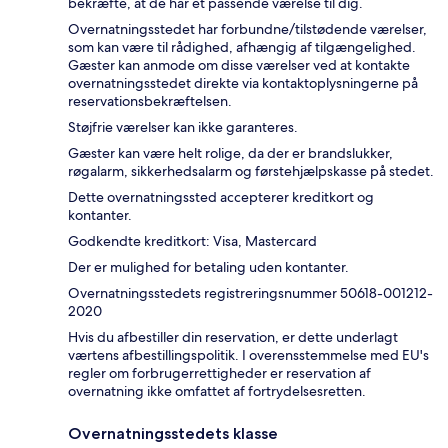
bekræfte, at de har et passende værelse til dig.
Overnatningsstedet har forbundne/tilstødende værelser,
som kan være til rådighed, afhængig af tilgængelighed.
Gæster kan anmode om disse værelser ved at kontakte
overnatningsstedet direkte via kontaktoplysningerne på
reservationsbekræftelsen.
Støjfrie værelser kan ikke garanteres.
Gæster kan være helt rolige, da der er brandslukker,
røgalarm, sikkerhedsalarm og førstehjælpskasse på stedet.
Dette overnatningssted accepterer kreditkort og
kontanter.
Godkendte kreditkort: Visa, Mastercard
Der er mulighed for betaling uden kontanter.
Overnatningsstedets registreringsnummer 50618-001212-
2020
Hvis du afbestiller din reservation, er dette underlagt
værtens afbestillingspolitik. I overensstemmelse med EU's
regler om forbrugerrettigheder er reservation af
overnatning ikke omfattet af fortrydelsesretten.
Overnatningsstedets klasse