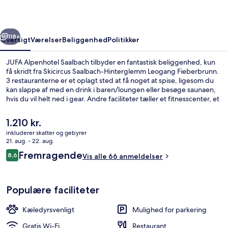
rige
Næste
118+
Oversigt
Værelser
Beliggenhed
Politikker
JUFA Alpenhotel Saalbach tilbyder en fantastisk beliggenhed, kun
få skridt fra Skicircus Saalbach-Hinterglemm Leogang Fieberbrunn.
3 restauranterne er et oplagt sted at få noget at spise, ligesom du
kan slappe af med en drink i baren/loungen eller besøge saunaen,
hvis du vil helt ned i gear. Andre faciliteter tæller et fitnesscenter, et
dampbad og en snackbar/deli.
Den
1.210 kr.
nuværende
inkluderer skatter og gebyrer
pris
21. aug. - 22. aug.
Børneaktiviteter
er
Anmeldelser
Fremragende
8,6
Vis alle 66 anmeldelser
1.210 kr.
8,6 ud af 10.
Populære faciliteter
Kæledyrsvenligt
Mulighed for parkering
Gratis Wi-Fi
Restaurant