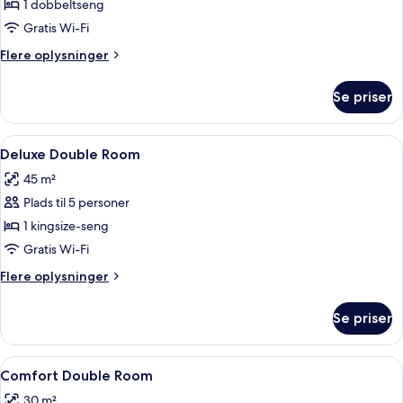
1 dobbeltseng
Gratis Wi-Fi
Flere
Flere oplysninger
oplysninger
om
Se priser
Deluxe-
dobbeltværelse
Indlæs
2 soveværelser, minibar, pengeskab på 
3
Deluxe Double Room
alle
45 m²
billeder
Plads til 5 personer
af
Deluxe
1 kingsize-seng
Double
Gratis Wi-Fi
Room
Flere
Flere oplysninger
oplysninger
om
Se priser
Deluxe
Double
Room
Indlæs
2 soveværelser, minibar, pengeskab på 
1
Comfort Double Room
alle
30 m²