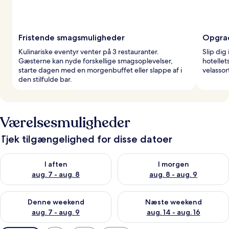
Fristende smagsmuligheder
Opgrad
Kulinariske eventyr venter på 3 restauranter.
Slip dig
Gæsterne kan nyde forskellige smagsoplevelser,
hotellet
starte dagen med en morgenbuffet eller slappe af i
velassor
den stilfulde bar.
Værelsesmuligheder
Tjek tilgængelighed for disse datoer
Tjek tilgængelighed for i aften aug. 7 - aug. 8
Tjek tilgængelighed for i morg
I aften
I morgen
aug. 7 - aug. 8
aug. 8 - aug. 9
Tjek tilgængelighed for denne weekend aug. 7 - aug. 9
Tjek tilgængelighed for næste
Denne weekend
Næste weekend
aug. 7 - aug. 9
aug. 14 - aug. 16