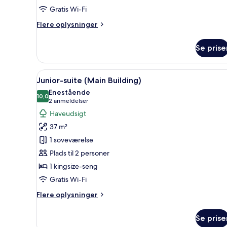
Gratis Wi-Fi
Flere
Flere oplysninger
oplysninger
om
Se prise
Comfort-
lejlighed
Indlæs
Et hotelværelse med seng, skri
9
Junior-suite (Main Building)
alle
Enestående
billeder
10,0
10,0 ud af 10
(2
2 anmeldelser
af
anmeldelser)
Haveudsigt
Junior-
37 m²
suite
1 soveværelse
(Main
Plads til 2 personer
Building)
1 kingsize-seng
Gratis Wi-Fi
Flere
Flere oplysninger
oplysninger
om
Se prise
Junior-