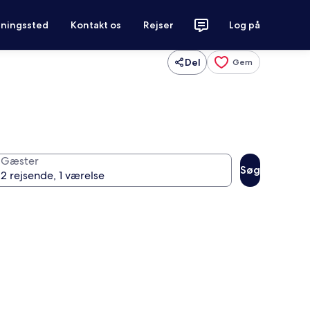
tningssted
Kontakt os
Rejser
Log på
Del
Gem
Gæster
Søg