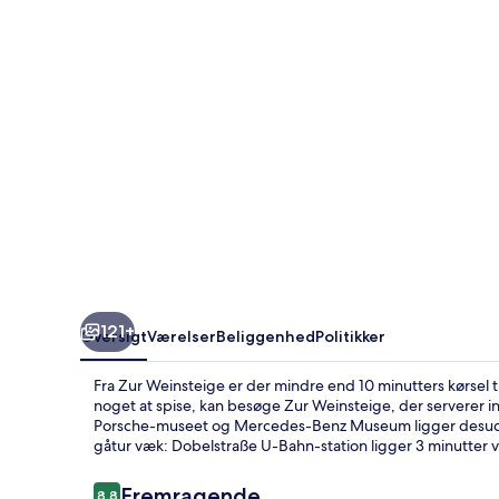
121+
Oversigt
Værelser
Beliggenhed
Politikker
Fra Zur Weinsteige er der mindre end 10 minutters kørsel 
noget at spise, kan besøge Zur Weinsteige, der serverer i
Porsche-museet og Mercedes-Benz Museum ligger desuden e
gåtur væk: Dobelstraße U-Bahn-station ligger 3 minutter 
Anmeldelser
Fremragende
8,8