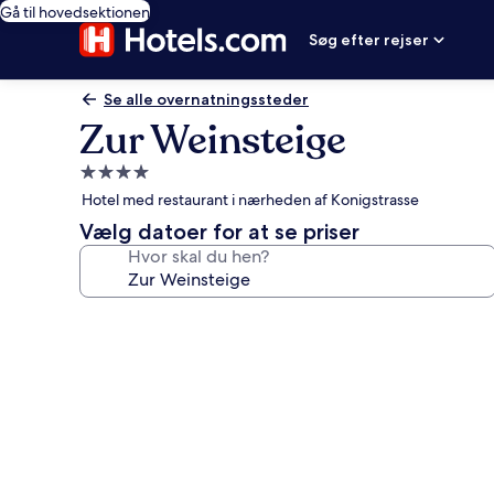
Gå til hovedsektionen
Søg efter rejser
Se alle overnatningssteder
Zur Weinsteige
4.0-
stjernet
Hotel med restaurant i nærheden af Konigstrasse
overnatningssted
Vælg datoer for at se priser
Hvor skal du hen?
Billedgalleri
for
Zur
Weinsteige