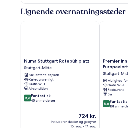
suite
(Main
Lignende overnatningssteder
Building)
Numa Stuttgart Rotebühlplatz
Premier Inn St
Numa
Premier
Numa Stuttgart Rotebühlplatz
Premier Inn
Stuttgart
Inn
Europaviert
Stuttgart-Mitte
Rotebühlplatz
Stuttgart
Stuttgart-Mit
Faciliteter til tøjvask
Stuttgart-
City
Kæledyrsvenligt
Mitte
Europaviertel
Mulighed for
Gratis Wi-Fi
Gratis Wi-Fi
Stuttgart-
Aircondition
Restaurant
Mitte
Bar
8.6
Fantastisk
8,6
ud
45 anmeldelser
8.6
Fantastis
8,6
af
ud
181 anmelde
10,
af
Prisen
724 kr.
Fantastisk,
10,
er
45
Fantastisk,
inkluderer skatter og gebyrer
724 kr.
anmeldelser
16. aug. - 17. aug.
181