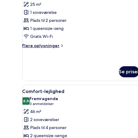
25 m²
billeder
1 soveværelse
af
Comfort-
Plads til 2 personer
dobbeltværelse
1 queensize-seng
(Main
Gratis Wi-Fi
Building)
Flere
Flere oplysninger
oplysninger
om
Comfort-
dobbeltværelse
Se prise
(Main
Building)
Indlæs
Et hotelværelse med en stor se
13
Comfort-lejlighed
alle
Fremragende
billeder
8,8
8,8 ud af 10
(3
3 anmeldelser
af
anmeldelser)
46 m²
Comfort-
2 soveværelser
lejlighed
Plads til 4 personer
2 queensize-senge