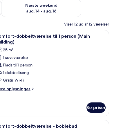
d aug. 7 - aug. 9
Tjek tilgængelighed for næste weekend aug. 14 - aug. 16
Næste weekend
aug. 14 - aug. 16
Viser 12 ud af 12 værelser
vindue med gardiner.
g, et natbord med telefon, en vægmonteret lampe og et billede.
ndlæs
Et hotelværelse med en dobbeltseng, et skriv
9
mfort-dobbeltværelse til 1 person (Main
le
ilding)
illeder
25 m²
f
1 soveværelse
omfort-
Plads til 1 person
obbeltværelse
l
1 dobbeltseng
Gratis Wi-Fi
erson
ere
ere oplysninger
Main
lysninger
uilding)
m
mfort-
Se priser
bbeltværelse
bord, lydisolering
ndlæs
Minibar, pengeskab på værelset, skrivebord, l
9
rson
omfort-dobbeltværelse - boblebad
le