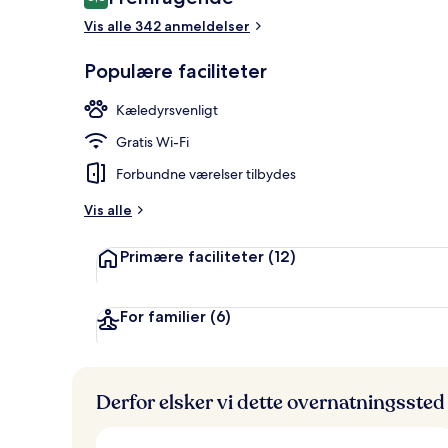
8,8 ud af 10.
Vis alle 342 anmeldelser
Overnatning
Populære faciliteter
Kæledyrsvenligt
Gratis Wi-Fi
Forbundne værelser tilbydes
Vis alle
Primære faciliteter
(12)
For familier
(6)
Derfor elsker vi dette overnatningssted