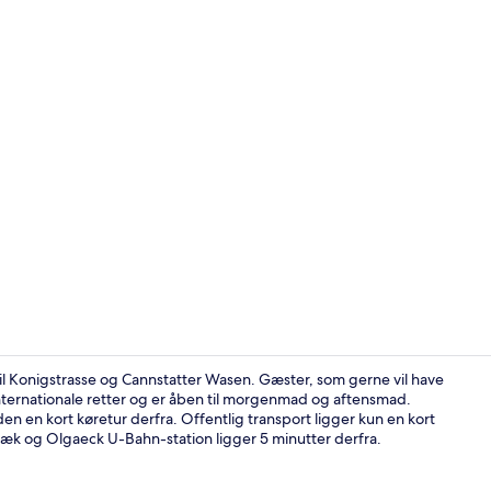
Junior-studio
til Konigstrasse og Cannstatter Wasen. Gæster, som gerne vil have
nternationale retter og er åben til morgenmad og aftensmad.
n kort køretur derfra. Offentlig transport ligger kun en kort
Arkitektur
væk og Olgaeck U-Bahn-station ligger 5 minutter derfra.