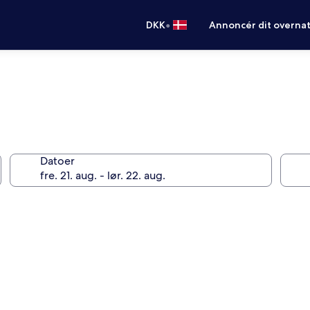
•
DKK
Annoncér dit overna
Datoer