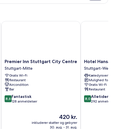
Premier Inn Stuttgart City Centre
Hotel Hansa
Premier
Hotel
Premier Inn Stuttgart City Centre
Hotel Hansa
Inn
Hansa
Stuttgart-Mitte
Stuttgart-West
Stuttgart
Stuttgart-
Gratis Wi-Fi
Kæledyrsvenligt
City
West
Restaurant
Mulighed for parkering
Centre
Aircondition
Gratis Wi-Fi
Stuttgart-
Bar
Restaurant
Mitte
8.6
8.0
Fantastisk
Alletiders
8,6
8,0
ud
ud
128 anmeldelser
292 anmeldelser
af
af
10,
10,
Prisen
420 kr.
Fantastisk,
Alletiders,
er
128
292
inkluderer skatter og gebyrer
inkluderer 
420 kr.
anmeldelser
anmeldelser
30. aug. - 31. aug.