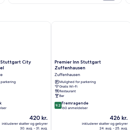
lejlighed
-
2
soveværelser
(3
uttgart City Europaviertel
Premier Inn Stuttgart Zuffenhausen
Persons,
Main
Building)
Premier
 Stuttgart City
Premier Inn Stuttgart
Inn
el
Zuffenhausen
Stuttgart
te
Zuffenhausen
Zuffenhausen
 parkering
Zuffenhausen
Mulighed for parkering
Gratis Wi-Fi
Restaurant
Bar
9.2
k
Fremragende
9,2
ud
lser
160 anmeldelser
af
Prisen
Prisen
420 kr.
426 kr.
10,
er
er
Fremragende,
inkluderer skatter og gebyrer
inkluderer skatter og gebyrer
420 kr.
426 kr.
30. aug. - 31. aug.
24. aug. - 25. aug.
160