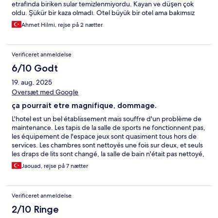
etrafında biriken sular temizlenmiyordu. Kayan ve düşen çok
verilmedi. Ikinci gün yoğun yağmur nedeniyle oteli su bastı ve
oldu. Şükür bir kaza olmadı. Otel büyük bir otel ama bakımsız
lobide bile su birikti. Ayrıca resepsiyon çevresinde sürekli
bölgeleri var. Ufak tefek bakım ile iyi olabilir. Restoranda yemek
tartışmalar yaşanıyordu ve jandarma ekiplerinin geldiğine şahit
Ahmet Hilmi, rejse på 2 nætter
saatleri kuyruk oluyor. Çok fazla çeşit olmamasına rağmen neden
olduk. Ödediğimiz ücretin karşılığını kesinlikle alamadık.
kuyruk var anlaşılır değil. Açık büfede sıcaklar dışındaki ürünler
Kesinlikle tavsiye etmiyorum
maalesef yenilenmiyor. Geç geldin kaçırdın. Asansörler verimsiz
Verificeret anmeldelse
ve çok bekletiyor. Wifi çok yavaş. Giriş çıkış işlemleri hızlıydi. Park
sorunu yok. Bir termal otele göre lobby biraz soğuk. Gerçi artik
6/10 Godt
bu tip oteller fazla sıcak olmuyor. Termal otel sıcak oteldir. Odalar
19. aug. 2025
da merkezi sistem sıcaklığı arttıramıyoruz. Genel olarak ne iyi ne
kötü diyebilirim. Bir daha gelmeyi düşünmen.
Oversæt med Google
ça pourrait etre magnifique, dommage.
L'hotel est un bel établissement mais souffre d'un problème de
maintenance. Les tapis de la salle de sports ne fonctionnent pas,
les équipement de l'espace jeux sont quasiment tous hors de
services. Les chambres sont nettoyés une fois sur deux, et seuls
les draps de lits sont changé, la salle de bain n'était pas nettoyé,
et l'aspirateur en surface. Nous avions + couvertures pour 5
Jaouad, rejse på 7 nætter
personnes, et deux serviettes. Corrigé apres une demande.
Nous avions une fuite d'eau sur notre sol de salle de bain, une
premiere équipe est venu, reparant la porte cassé, mais ce
Verificeret anmeldelse
n'était pas la source du probleme. Malgré plusieurs autre
demandes, nous sommes resté avec notre probleme d'eau tout
2/10 Ringe
notre Séjour. La zone aquapark est ouverte que 4 h par jour, et