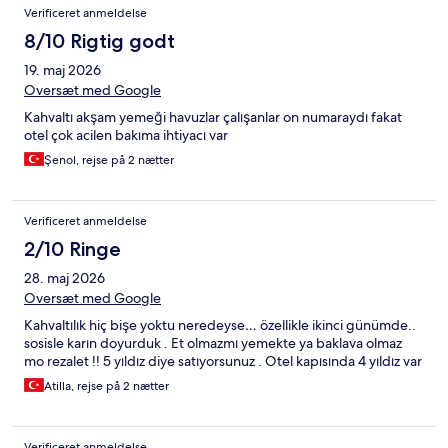
Verificeret anmeldelse
8/10 Rigtig godt
19. maj 2026
Oversæt med Google
Kahvaltı akşam yemeği havuzlar çalışanlar on numaraydı fakat
otel çok acilen bakıma ihtiyacı var
Şenol, rejse på 2 nætter
Verificeret anmeldelse
2/10 Ringe
28. maj 2026
Oversæt med Google
Kahvaltılık hiç bişe yoktu neredeyse… özellikle ikinci günümde..
sosisle karın doyurduk . Et olmazmı yemekte ya baklava olmaz
mo rezalet !! 5 yıldız diye satıyorsunuz . Otel kapısında 4 yıldız var
Atilla, rejse på 2 nætter
Verificeret anmeldelse