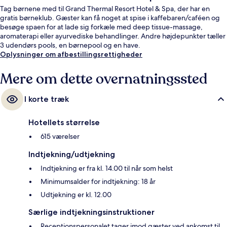
Tag børnene med til Grand Thermal Resort Hotel & Spa, der har en
gratis børneklub. Gæster kan få noget at spise i kaffebaren/caféen og
besøge spaen for at lade sig forkæle med deep tissue-massage,
aromaterapi eller ayurvediske behandlinger. Andre højdepunkter tæller
3 udendørs pools, en børnepool og en have.
Oplysninger om afbestillingsrettigheder
Mere om dette overnatningssted
I korte træk
Hotellets størrelse
615 værelser
Indtjekning/udtjekning
Indtjekning er fra kl. 14.00 til når som helst
Minimumsalder for indtjekning: 18 år
Udtjekning er kl. 12.00
Særlige indtjekningsinstruktioner
Receptionspersonalet tager imod gæster ved ankomst til