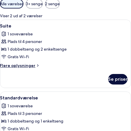
Tilgængelige
Alle værelser
3+ senge
2 senge
filtre
for
Viser 2 ud af 2 værelser
værelser
Indlæs
Et hotelværelse med sofa, lænestole, s
5
Suite
alle
1 soveværelse
billeder
Plads til 4 personer
af
Suite
1 dobbeltseng og 2 enkeltsenge
Gratis Wi-Fi
Flere
Flere oplysninger
oplysninger
om
Se priser
Suite
Indlæs
Et hotelværelse med en seng, et skrivebo
4
Standardværelse
alle
1 soveværelse
billeder
Plads til 3 personer
af
Standardværelse
1 dobbeltseng og 1 enkeltseng
Gratis Wi-Fi