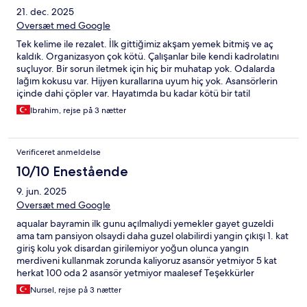
21. dec. 2025
Oversæt med Google
Tek kelime ile rezalet. İlk gittiğimiz akşam yemek bitmiş ve aç
kaldık. Organizasyon çok kötü. Çalışanlar bile kendi kadrolatını
suçluyor. Bir sorun iletmek için hiç bir muhatap yok. Odalarda
lağım kokusu var. Hijyen kurallarına uyum hiç yok. Asansörlerin
içinde dahi çöpler var. Hayatımda bu kadar kötü bir tatil
mekanına rastlamadım. Hiç kimseye tavsiye etmiyorum. Üç
Ibrahim, rejse på 3 nætter
günlük için gelmiştik. Dayanamadık ikinci gün evimize döndük.
Verificeret anmeldelse
10/10 Enestående
9. jun. 2025
Oversæt med Google
aqualar bayramin ilk gunu açılmalıydi yemekler gayet guzeldi
ama tam pansiyon olsaydi daha guzel olabilirdi yangin çıkışı 1. kat
giriş kolu yok disardan girilemiyor yoğun olunca yangın
merdiveni kullanmak zorunda kaliyoruz asansör yetmiyor 5 kat
herkat 100 oda 2 asansör yetmiyor maalesef Teşekkürler
Nursel, rejse på 3 nætter