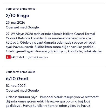
Verificeret anmeldelse
2/10 Ringe
29. maj 2026
Oversæt med Google
27–29 Mayıs 2026 tarihlerinde ailemle birlikte Grand Termal
Yalova Oteli’nde konakladık ve maalesef deneyimimiz çok
kötüydü. Otele giriş yaptığımızda odamızda sadece bir adet
ayak havlusu vardı. Bildirdikten sonra diğer havlular getirildi.
Otelin genel hijyen durumu çok kötüydü; koridorlar, ortak alanlar
ve çevre kirliydi. Odamızda banyoda küf vardı, balkon temiz
KATERYNA, rejse på 2 nætter
değildi ve yataklar ile yastıklar çok eski ve rahatsızdı. Açık
havuzun temizlendiği söylense de çalışanların ifadelerine göre
Sağlık Bakanlığı onayı bulunmuyor. Bu nedenle insanların havuzu
Verificeret anmeldelse
kendi sorumluluğunda kullandığı izlenimi oluşuyor. Otel internet
sitelerinde kendisini beş yıldızlı olarak tanıtıyor ancak hizmet
6/10 Godt
kalitesi bunun çok altında. Örneğin ütü hizmeti bile yoktu. Ayrıca
10. nov. 2025
odamızdaki tuvalet kâğıdı bittikten sonra iki gün boyunca yenisi
getirilmedi. Yemekler ve organizasyon çok kötüydü. Akşam
Oversæt med Google
yemekleri spor salonunda veriliyordu; ortam kalabalık ve kötü
Odanın durumu iyiydi. Personel olarak resepsiyon ve restorant
kokuluydu. Yemek kalitesi düşüktü. Alakart restoranda
dışında kimse göremedik. Havuz ve spa bölümü başıboş
verdiğimiz sipariş için yaklaşık 1,5 saat bekledik, sonrasında
şekildeydi. Havuz kurallarını kontrol eden yoktu ve havuz
siparişin iptal edildiği söylendi ancak bize önceden bilgi