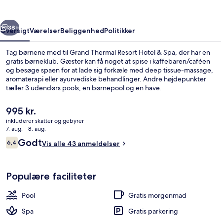
&
Spa
rige
Næste
38+
Oversigt
Værelser
Beliggenhed
Politikker
Tag børnene med til Grand Thermal Resort Hotel & Spa, der har en
gratis børneklub. Gæster kan få noget at spise i kaffebaren/caféen
og besøge spaen for at lade sig forkæle med deep tissue-massage,
aromaterapi eller ayurvediske behandlinger. Andre højdepunkter
tæller 3 udendørs pools, en børnepool og en have.
Den
995 kr.
nuværende
inkluderer skatter og gebyrer
pris
7. aug. - 8. aug.
3 indendørs pools, 3 udendørs pools
er
Anmeldelser
Godt
6,4
Vis alle 43 anmeldelser
995 kr.
6,4 ud af 10.
Populære faciliteter
Pool
Gratis morgenmad
Spa
Gratis parkering