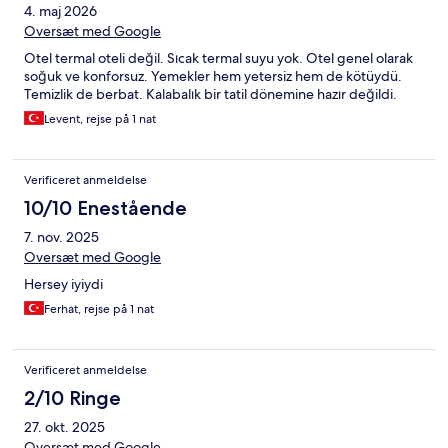
4. maj 2026
un des tobbogans ne fonctionnait pas. Les piscines interieurs et
exterieurs sont sympa, ainsi que le hamam. Les restaurant est
Oversæt med Google
bien est propose beaucoup de choix. Les enfants ont malgré
Otel termal oteli değil. Sıcak termal suyu yok. Otel genel olarak
tout passé un bon sejour, moi aussi mais pas mon épouse, très
soğuk ve konforsuz. Yemekler hem yetersiz hem de kötüydü.
gêné par l'état de la chambre.
Temizlik de berbat. Kalabalık bir tatil dönemine hazır değildi.
Levent, rejse på 1 nat
Verificeret anmeldelse
10/10 Enestående
7. nov. 2025
Oversæt med Google
Hersey iyiydi
Ferhat, rejse på 1 nat
Verificeret anmeldelse
2/10 Ringe
27. okt. 2025
Oversæt med Google