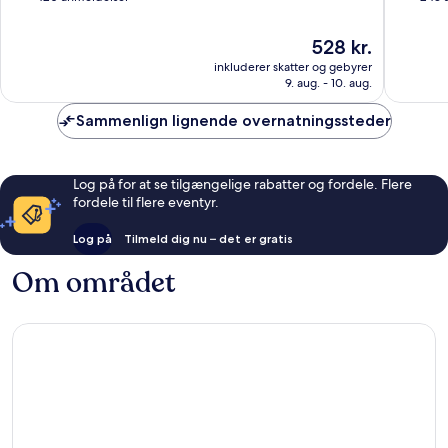
af
af
10,
10,
Prisen
528 kr.
Fantastisk,
Fantasti
er
inkluderer skatter og gebyrer
420
243
528 kr.
9. aug. - 10. aug.
anmeldelser
anmelde
Sammenlign lignende overnatningssteder
Log på for at se tilgængelige rabatter og fordele. Flere
fordele til flere eventyr.
Log på
Tilmeld dig nu – det er gratis
Om området