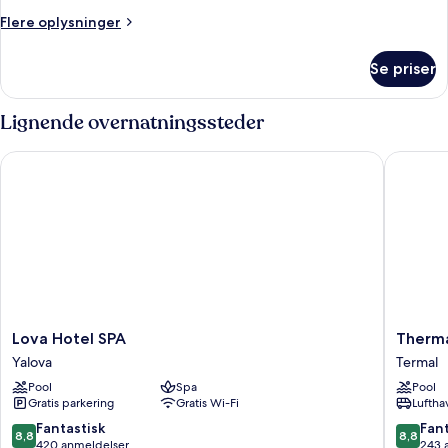
Flere
Flere oplysninger
oplysninger
om
Se priser
Standardværelse
Lignende overnatningssteder
Lova Hotel SPA
Thermal 
Lova
Thermal
Lova Hotel SPA
Therma
Hotel
Saray
Yalova
Termal
SPA
Hotel
Pool
Spa
Pool
Yalova
&
Gratis parkering
Gratis Wi-Fi
Luftha
Spa
Yalova
8.8
8.8
Fantastisk
Fant
8,8
8,8
Termal
ud
ud
420 anmeldelser
243 