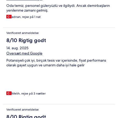
Oda temiz, personel güleryüzlü ve ilgiliydi. Ancak demirbaşların
yenilenme zamanı gelmiş.
adnan, rejse på 1 nat
Verificeret anmeldelse
8/10 Rigtig godt
14. aug. 2025
Oversæt med Google
Potansiyeli çok iyi, birçok tesis var içerisinde, fiyat performans
olarak gayet uygun ve umarım daha iyi hale gelir
Melih, rejse på 3 nætter
Verificeret anmeldelse
8/10 Rigtig godt