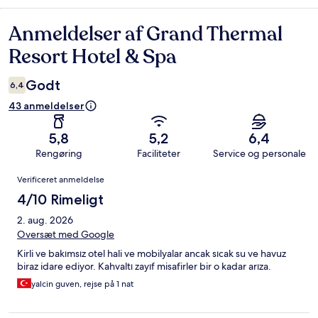
Anmeldelser af Grand Thermal
Anmeldelser
Resort Hotel & Spa
Godt
6,4
43 anmeldelser
5,8
5,2
6,4
Rengøring
Faciliteter
Service og personale
Anmeldelser
Verificeret anmeldelse
4/10 Rimeligt
2. aug. 2026
Oversæt med Google
Kirli ve bakımsız otel hali ve mobilyalar ancak sıcak su ve havuz
biraz idare ediyor. Kahvaltı zayıf misafirler bir o kadar arıza.
yalcin guven, rejse på 1 nat