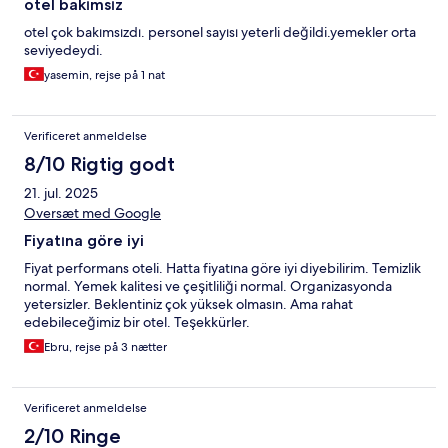
otel bakımsız
otel çok bakımsızdı. personel sayısı yeterli değildi.yemekler orta
seviyedeydi.
yasemin, rejse på 1 nat
Verificeret anmeldelse
8/10 Rigtig godt
21. jul. 2025
Oversæt med Google
Fiyatına göre iyi
Fiyat performans oteli. Hatta fiyatına göre iyi diyebilirim. Temizlik
normal. Yemek kalitesi ve çeşitliliği normal. Organizasyonda
yetersizler. Beklentiniz çok yüksek olmasın. Ama rahat
edebileceğimiz bir otel. Teşekkürler.
Ebru, rejse på 3 nætter
Verificeret anmeldelse
2/10 Ringe