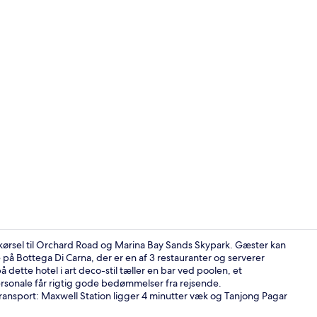
Skabervideo
kørsel til Orchard Road og Marina Bay Sands Skypark. Gæster kan
 på Bottega Di Carna, der er en af 3 restauranter og serverer
tte hotel i art deco-stil tæller en bar ved poolen, et
Udendørsom
rsonale får rigtig gode bedømmelser fra rejsende.
transport: Maxwell Station ligger 4 minutter væk og Tanjong Pagar