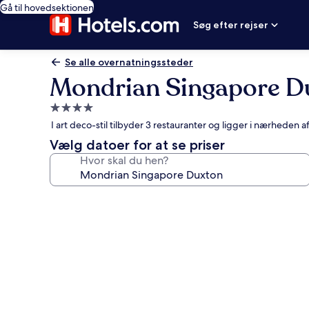
Gå til hovedsektionen
Søg efter rejser
Se alle overnatningssteder
Mondrian Singapore D
4.0-
stjernet
I art deco-stil tilbyder 3 restauranter og ligger i nærheden
overnatningssted
Vælg datoer for at se priser
Hvor skal du hen?
Billedgalleri
for
Mondrian
Singapore
Duxton