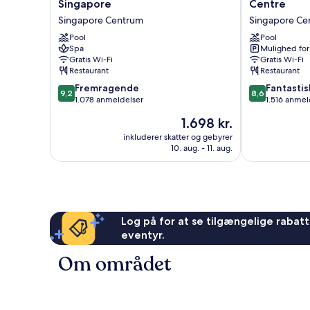
By
ICON
Singapore
Centre
Fraser
Singapore
Singapore Centrum
Singapore Ce
China
City
Square,
Pool
Centre
Pool
Spa
Mulighed for
Singapore
Singapore
Gratis Wi-Fi
Gratis Wi-Fi
Singapore
Centrum
Restaurant
Restaurant
Centrum
9.2
8.6
Fremragende
Fantastis
9,2
8,6
ud
ud
1.078 anmeldelser
1.516 anmel
af
af
Prisen
1.698 kr.
10,
10,
er
Fremragende,
Fantastisk,
inkluderer skatter og gebyrer
1.698 kr.
10. aug. - 11. aug.
1.078
1.516
anmeldelser
anmeldelser
Log på for at se tilgængelige rabatte
eventyr.
Om området