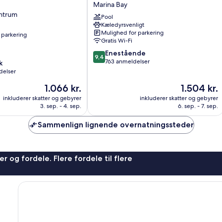
by
Marina Bay
Dorsett
ntrum
Pool
AMTD
Kæledyrsvenligt
Singapore
Mulighed for parkering
 parkering
Marina
Gratis Wi-Fi
Bay
9.4
Enestående
9,4
ud
763 anmeldelser
k
af
delser
10,
Prisen
Prisen
1.066 kr.
1.504 kr.
Enestående,
er
er
763
inkluderer skatter og gebyrer
inkluderer skatter og gebyrer
1.066 kr.
1.504 kr.
anmeldelser
3. sep. - 4. sep.
6. sep. - 7. sep.
Sammenlign lignende overnatningssteder
r og fordele. Flere fordele til flere