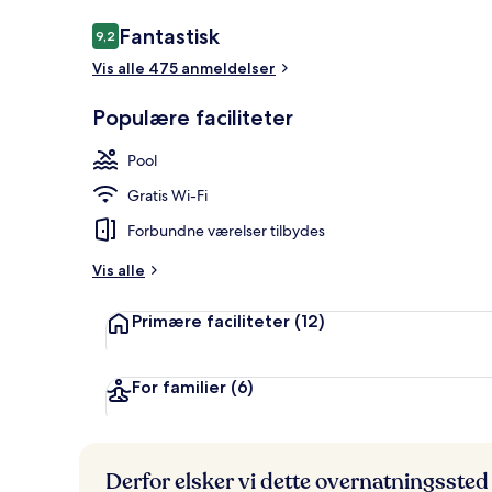
Anmeldelser
Fantastisk
9,2
9,2 ud af 10.
Vis alle 475 anmeldelser
Cocktailbar
Populære faciliteter
Pool
Gratis Wi-Fi
Forbundne værelser tilbydes
Vis alle
Primære faciliteter
(12)
For familier
(6)
Derfor elsker vi dette overnatningssted