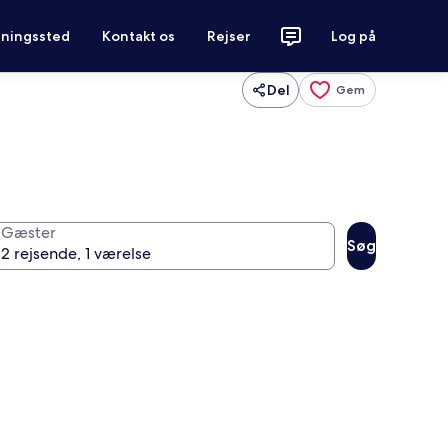
tningssted
Kontakt os
Rejser
Log på
Del
Gem
Gæster
Søg