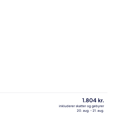
Suite - 1 kingsize-seng | Minibar, pe
Den
1.804 kr.
nuværende
inkluderer skatter og gebyrer
pris
20. aug. - 21. aug.
råde
Morgenmadsbuffet hver dag mod et 
er
1.804 kr.