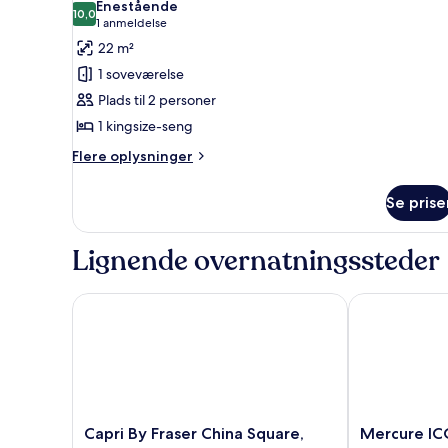
Enestående
billeder
10,0
10,0 ud af 10
(1
1 anmeldelse
af
anmeldelse)
22 m²
Værelse
1 soveværelse
(Duxton)
Plads til 2 personer
1 kingsize-seng
Flere
Flere oplysninger
oplysninger
om
Se prise
Værelse
(Duxton)
Lignende overnatningssteder
Capri By Fraser China Square, Singapore
Mercure ICON
Capri
Mercure
Capri By Fraser China Square,
Mercure IC