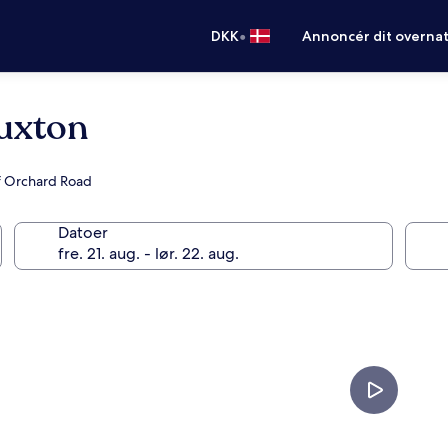
•
DKK
Annoncér dit overna
uxton
 af Orchard Road
Datoer