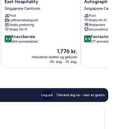
Clan
Reserve
East Hospitality
Autograph Collectio
Hotel
Singapore,
Singapore Centrum
Singapore Centrum
Singapore
Autograph
by
Pool
Collection
Pool
Lufthavnstransport
Gratis Wi-Fi
Far
Singapore
Gratis parkering
Restaurant
East
Centrum
Gratis Wi-Fi
Aircondition
Hospitality
9.4
8.8
Singapore
Enestående
Fantastisk
9,4
8,8
ud
ud
Centrum
656 anmeldelser
177 anmeldelser
af
af
Prisen
1.776 kr.
10,
10,
er
Enestående,
Fantastisk,
inkluderer skatter og gebyrer
inkluderer 
1.776 kr.
30. aug. - 31. aug.
656
177
anmeldelser
anmeldelser
Log på
Tilmeld dig nu – det er gratis