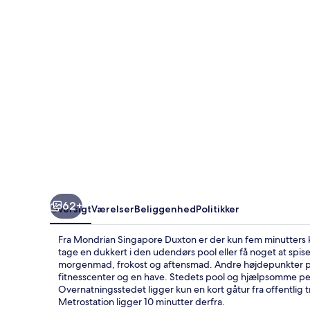
62+
Oversigt
Værelser
Beliggenhed
Politikker
Fra Mondrian Singapore Duxton er der kun fem minutters 
tage en dukkert i den udendørs pool eller få noget at spise
morgenmad, frokost og aftensmad. Andre højdepunkter på de
fitnesscenter og en have. Stedets pool og hjælpsomme pe
Overnatningsstedet ligger kun en kort gåtur fra offentlig 
Metrostation ligger 10 minutter derfra.