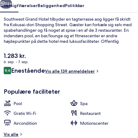
113+
Oversigt
Værelser
Beliggenhed
Politikker
Southwest Grand Hotel tilbyder en tagterrasse aog ligger få skridt
fra Kokusai-dori Shopping Street. Gæster kan forkæle sig selv med
spabehandlinger og få noget at spise i en af de 3 restauranter. En
indendørs pool, en bar/lounge og et fitnesscenter er andre
højdepunkter på dette hotel med luksusfaciliteter. Offentlig
transport ligger kun en kort gåtur væk: Kenchomae Station ligger 7
minutter væk og Miebashi Station ligger 7 minutter derfra.
Den
1.283 kr.
nuværende
6. sep. - 7. sep.
pris
Anmeldelser
Enestående
Suite - ikke-ryger (Terrace, Lounge acc
9,4
er
Vis alle 139 anmeldelser
9,4 ud af 10.
1.283 kr.
Populære faciliteter
Pool
Spa
Gratis Wi-Fi
Restaurant
Aircondition
Motionscenter
Vis alle