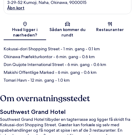
3-29-52 Kumoji, Naha, Okinawa, 9000015
Åbn kort
Kort
Hvad ligger i
Sådan kommer du
Restauranter
nærheden?
rundt
Kokusai-dori Shopping Street
- 1 min. gang
- 0.1 km
Okinawa Præfekturkontor
- 6 min. gang
- 0.6 km
Don Quijote International Street
- 6 min. gang
- 0.6 km
Makishi Offentlige Marked
- 6 min. gang
- 0.6 km
Tomari Havn
- 12 min. gang
- 1.0 km
Om overnatningsstedet
Southwest Grand Hotel
Southwest Grand Hotel tilbyder en tagterrasse aog ligger få skridt fra
Kokusai-dori Shopping Street. Gæster kan forkæle sig selv med
spabehandlinger og få noget at spise i en af de 3 restauranter. En