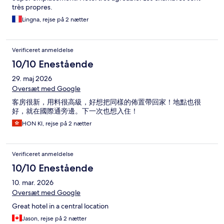
très propres.
Lingna, rejse på 2 nætter
Verificeret anmeldelse
10/10 Enestående
29. maj 2026
Oversæt med Google
客房很新，用料很高級，好想把同樣的佈置帶回家！地點也很
好，就在國際通旁邊。下一次也想入住！
HON KI, rejse på 2 nætter
Verificeret anmeldelse
10/10 Enestående
10. mar. 2026
Oversæt med Google
Great hotel in a central location
Jason, rejse på 2 nætter