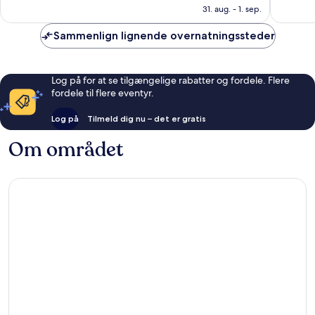
er
Enestående,
Eneståe
31. aug. - 1. sep.
952 kr.
1.003
142
anmeldelser
anmelde
Sammenlign lignende overnatningssteder
Log på for at se tilgængelige rabatter og fordele. Flere
fordele til flere eventyr.
Log på
Tilmeld dig nu – det er gratis
Om området