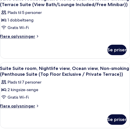
alle
(Terrace Suite (View Bath/Lounge Included/Free Minibar))
billeder
Plads til 5 personer
af
1 dobbeltseng
Suite
Gratis Wi-Fi
Suite
room,
Flere
Flere oplysninger
oplysninger
Nightlife
om
view,
Se priser
Suite
Ocean
Suite
view,
room,
Indlæs
Et moderne hotelværelse med en stor 
10
Nightlife
Non-
Suite Suite room, Nightlife view, Ocean view, Non-smoking
alle
view,
(Penthouse Suite (Top Floor Exclusive / Private Terrace))
smoking
Ocean
billeder
(Terrace
Plads til 7 personer
view,
af
Suite
Non-
2 kingsize-senge
Suite
smoking
(View
Gratis Wi-Fi
Suite
(Terrace
Bath/Lounge
Suite
room,
Flere
Flere oplysninger
Included/Free
(View
oplysninger
Nightlife
Bath/Lounge
Minibar))
om
view,
Se priser
Included/Free
Suite
Ocean
Minibar))
Suite