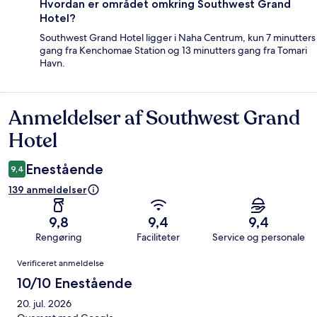
Hvordan er området omkring Southwest Grand
Hotel?
Southwest Grand Hotel ligger i Naha Centrum, kun 7 minutters
gang fra Kenchomae Station og 13 minutters gang fra Tomari
Havn.
Anmeldelser af Southwest Grand
Anmeldelser
Hotel
Enestående
9,4
139 anmeldelser
9,8
9,4
9,4
Rengøring
Faciliteter
Service og personale
Anmeldelser
Verificeret anmeldelse
10/10 Enestående
20. jul. 2026