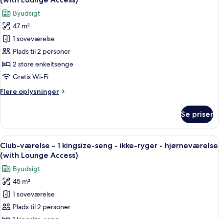
-
billeder
Byudsigt
ikke-
af
ryger
47 m²
Club-
(Lounge
1 soveværelse
værelse
access,
Free
med
Plads til 2 personer
Minibar)
2
2 store enkeltsenge
enkeltsenge
Gratis Wi-Fi
-
Flere
Flere oplysninger
ikke-
oplysninger
ryger
om
Se priser
Club-
-
værelse
balkon
med
Indlæs
Et hotelværelse med en stor seng, et n
(with
13
2
Club-værelse - 1 kingsize-seng - ikke-ryger - hjørneværelse
alle
Lounge
enkeltsenge
(with Lounge Access)
-
billeder
Access)
Byudsigt
ikke-
af
ryger
45 m²
Club-
-
1 soveværelse
værelse
balkon
(with
-
Plads til 2 personer
Lounge
1