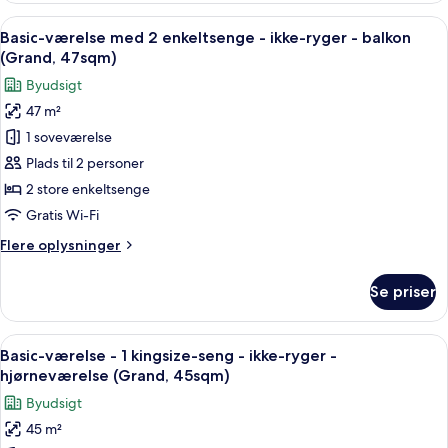
Lounge
med
Indlæs
Et hotelværelse med en sofa, to enkelts
Access)
13
2
Basic-værelse med 2 enkeltsenge - ikke-ryger - balkon
alle
enkeltsenge
(Grand, 47sqm)
-
billeder
Byudsigt
ikke-
af
ryger
47 m²
Basic-
(with
1 soveværelse
værelse
Lounge
Access)
med
Plads til 2 personer
2
2 store enkeltsenge
enkeltsenge
Gratis Wi-Fi
-
Flere
Flere oplysninger
ikke-
oplysninger
ryger
om
Se priser
Basic-
-
værelse
balkon
med
Indlæs
Et hotelværelse med en stor seng, et n
(Grand,
13
2
Basic-værelse - 1 kingsize-seng - ikke-ryger -
alle
47sqm)
enkeltsenge
hjørneværelse (Grand, 45sqm)
-
billeder
Byudsigt
ikke-
af
ryger
45 m²
Basic-
-