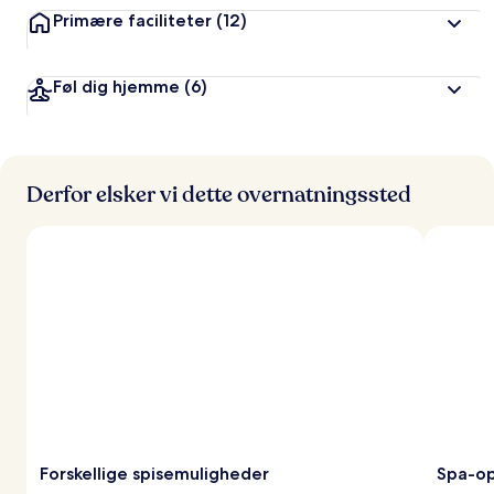
Primære faciliteter
(12)
Føl dig hjemme
(6)
Derfor elsker vi dette overnatningssted
Forskellige spisemuligheder
Spa-o