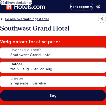
Gå til hovedsektionen
Hent appen
Se alle overnatningssteder
Southwest Grand Hotel
Vælg datoer for at se priser
Hvor skal du hen?
Datoer
Gæster
Søg