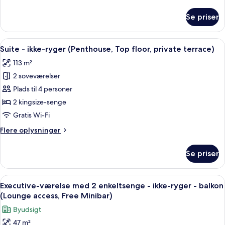
oplysninger
access,
om
Se priser
free
Suite
-
minibar)
ikke-
Indlæs
En moderne stue med en hjørnesofa, e
23
ryger
Suite - ikke-ryger (Penthouse, Top floor, private terrace)
alle
(Terrace,
113 m²
Lounge
billeder
access,
2 soveværelser
af
free
Suite
Plads til 4 personer
minibar)
-
2 kingsize-senge
ikke-
Gratis Wi-Fi
ryger
Flere
Flere oplysninger
(Penthouse,
oplysninger
Top
om
Se priser
Suite
floor,
-
private
ikke-
Indlæs
Et hotelværelse med en sofa, to enkelts
terrace)
14
ryger
Executive-værelse med 2 enkeltsenge - ikke-ryger - balkon
alle
(Penthouse,
(Lounge access, Free Minibar)
Top
billeder
Byudsigt
floor,
af
private
47 m²