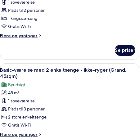
1 soveværelse
værelse
balkon
(Grand,
-
Plads til 2 personer
47sqm)
1
1 kingsize-seng
kingsize-
Gratis Wi-Fi
seng
Flere
Flere oplysninger
-
oplysninger
ikke-
om
Se priser
Basic-
ryger
værelse
-
-
Indlæs
Et hotelværelse med to senge, en sofa
hjørneværelse
13
1
Basic-værelse med 2 enkeltsenge - ikke-ryger (Grand,
alle
(Grand,
kingsize-
45sqm)
seng
billeder
45sqm)
Byudsigt
-
af
ikke-
45 m²
Basic-
ryger
1 soveværelse
værelse
-
hjørneværelse
med
Plads til 3 personer
(Grand,
2
2 store enkeltsenge
45sqm)
enkeltsenge
Gratis Wi-Fi
-
Flere
Flere oplysninger
ikke-