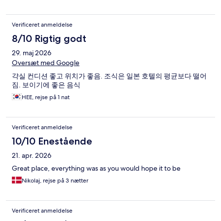
Verificeret anmeldelse
8/10 Rigtig godt
29. maj 2026
Oversæt med Google
갹실 컨디션 좋고 위치가 좋음. 조식은 일본 호텔의 평균보다 떨어
짐. 보이기에 좋은 음식
HEE, rejse på 1 nat
Verificeret anmeldelse
10/10 Enestående
21. apr. 2026
Great place, everything was as you would hope it to be
Nikolaj, rejse på 3 nætter
Verificeret anmeldelse