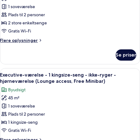
Executive-
terrace)
1 soveværelse
værelse
med
Plads til 2 personer
2
2 store enkeltsenge
enkeltsenge
Gratis Wi-Fi
-
Flere
Flere oplysninger
ikke-
oplysninger
ryger
om
Se priser
Executive-
-
værelse
balkon
med
Indlæs
Et hotelværelse med en stor seng, et n
(Lounge
14
2
Executive-værelse - 1 kingsize-seng - ikke-ryger -
alle
access,
enkeltsenge
hjørneværelse (Lounge access, Free Minibar)
-
billeder
Free
Byudsigt
ikke-
af
Minibar)
ryger
45 m²
Executive-
-
1 soveværelse
værelse
balkon
(Lounge
-
Plads til 2 personer
access,
1
1 kingsize-seng
Free
kingsize-
Minibar)
Gratis Wi-Fi
seng
Flere
Flere oplysninger