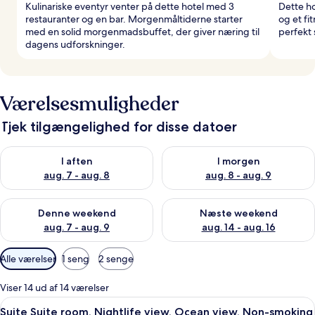
Kulinariske eventyr venter på dette hotel med 3
Dette h
restauranter og en bar. Morgenmåltiderne starter
og et fi
med en solid morgenmadsbuffet, der giver næring til
perfekt 
dagens udforskninger.
Værelsesmuligheder
Tjek tilgængelighed for disse datoer
Tjek tilgængelighed for i aften aug. 7 - aug. 8
Tjek tilgængelighed for i morg
I aften
I morgen
aug. 7 - aug. 8
aug. 8 - aug. 9
Tjek tilgængelighed for denne weekend aug. 7 - aug. 9
Tjek tilgængelighed for næste
Denne weekend
Næste weekend
aug. 7 - aug. 9
aug. 14 - aug. 16
Tilgængelige
Alle værelser
1 seng
2 senge
filtre
for
Viser 14 ud af 14 værelser
værelser
Indlæs
Et hotelværelse med en stor seng, et n
10
Suite Suite room, Nightlife view, Ocean view, Non-smoking