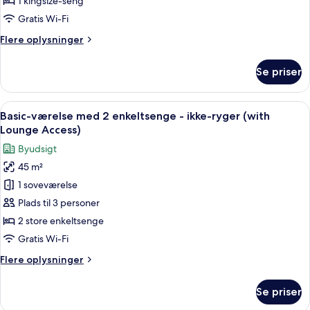
1 kingsize-seng
Access)
kingsize-
Gratis Wi-Fi
seng
Flere
Flere oplysninger
-
oplysninger
ikke-
om
Se priser
Club-
ryger
værelse
-
-
Indlæs
Et hotelværelse med to senge, en sofa
hjørneværelse
13
1
Basic-værelse med 2 enkeltsenge - ikke-ryger (with
alle
(with
kingsize-
Lounge Access)
seng
billeder
Lounge
Byudsigt
-
af
Access)
ikke-
45 m²
Basic-
ryger
1 soveværelse
værelse
-
hjørneværelse
med
Plads til 3 personer
(with
2
2 store enkeltsenge
Lounge
enkeltsenge
Access)
Gratis Wi-Fi
-
Flere
Flere oplysninger
ikke-
oplysninger
ryger
om
Se priser
Basic-
(with
værelse