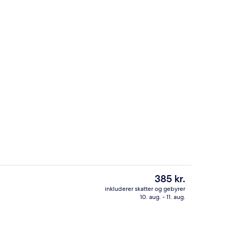
råde
Lobby
Den
385 kr.
nuværende
inkluderer skatter og gebyrer
pris
10. aug. - 11. aug.
 overnatningsstedet
Værelse - flere senge | Arbejdsområde
er
385 kr.