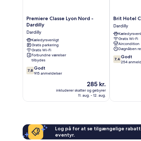
Premiere
Brit
Premiere Classe Lyon Nord -
Brit Hotel 
Classe
Hotel
Dardilly
Dardilly
Lyon
Confort
Dardilly
Kæledyrsvenl
Nord
Lyon
Gratis Wi-Fi
-
Kæledyrsvenligt
Dardilly
Aircondition
Gratis parkering
Dardilly
Dardilly
Døgnåben re
Gratis Wi-Fi
Dardilly
Forbundne værelser
7.4
Godt
7,4
tilbydes
ud
254 anmeld
7.8
af
Godt
7,8
ud
10,
915 anmeldelser
af
Godt,
Prisen
285 kr.
10,
254
er
Godt,
anmeldelser
inkluderer skatter og gebyrer
285 kr.
11. aug. - 12. aug.
915
anmeldelser
Log på for at se tilgængelige rabatte
eventyr.