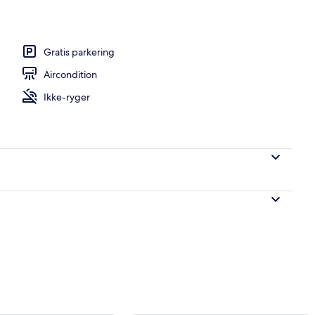
uffet hver dag mod et gebyr
Gratis parkering
Aircondition
Ikke-ryger