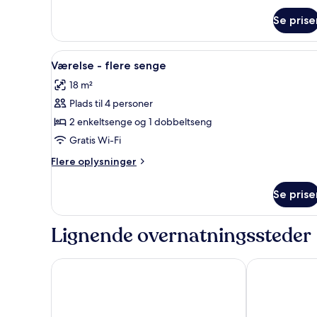
om
Se prise
Værelse
Indlæs
Et hotelværelse med en stor se
11
Værelse - flere senge
alle
18 m²
billeder
Plads til 4 personer
af
Værelse
2 enkeltsenge og 1 dobbeltseng
-
Gratis Wi-Fi
flere
Flere
Flere oplysninger
senge
oplysninger
om
Se prise
Værelse
-
flere
Lignende overnatningssteder
senge
Premiere Classe Lyon Nord - Dardilly
Brit Hotel Con