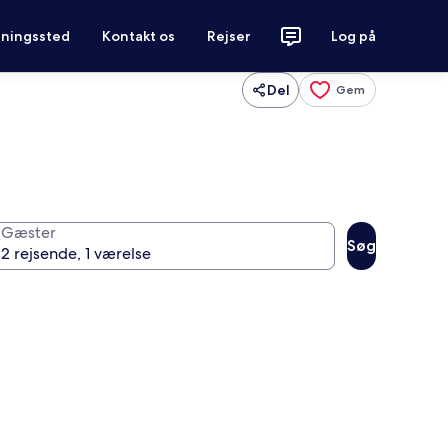
tningssted
Kontakt os
Rejser
Log på
Del
Gem
Gæster
Søg