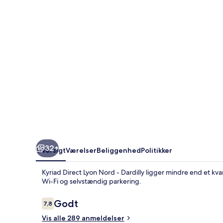
-
Dardilly
32+
Oversigt
Værelser
Beliggenhed
Politikker
Kyriad Direct Lyon Nord - Dardilly ligger mindre end et kvar
Wi-Fi og selvstændig parkering.
Anmeldelser
Godt
7,8
7,8 ud af 10.
Vis alle 289 anmeldelser