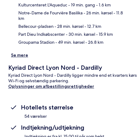
Kulturcenteret L'Aqueduc
- 19 min. gang
- 1.6 km
Notre-Dame de Fourvière Basilika
- 26 min. kørsel
- 11.8
km
Kor
Bellecour-pladsen
- 28 min. kørsel
- 12.7 km
Part Dieu Indkøbscenter
- 30 min. kørsel
- 15.9 km
Groupama Stadion
- 49 min. kørsel
- 26.8 km
Se mere
Kyriad Direct Lyon Nord - Dardilly
Kyriad Direct Lyon Nord - Dardilly ligger mindre end et kvarters kørse
Wi-Fi og selvstændig parkering.
Oplysninger om afbestillingsrettigheder
Hotellets størrelse
54 værelser
Indtjekning/udtjekning
Indtjekning er fra kl. 15.00 til når som helst