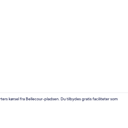
Udendørsom
ters kørsel fra Bellecour-pladsen. Du tilbydes gratis faciliteter som
Facilitet på