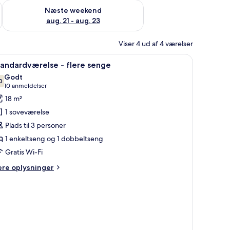
d aug. 14 - aug. 16
Tjek tilgængelighed for næste weekend aug. 21 - aug. 23
Næste weekend
aug. 21 - aug. 23
Viser 4 ud af 4 værelser
skrivebord, en mikrobølgeovn og et køleskab.
ndlæs
Et hotelværelse med to enkeltsenge, en stor s
10
andardværelse - flere senge
le
Godt
illeder
0
7,0 ud af 10
(10
10 anmeldelser
f
anmeldelser)
18 m²
tandardværelse
1 soveværelse
Plads til 3 personer
lere
1 enkeltseng og 1 dobbeltseng
enge
Gratis Wi-Fi
ere
ere oplysninger
lysninger
m
andardværelse
ere
enge