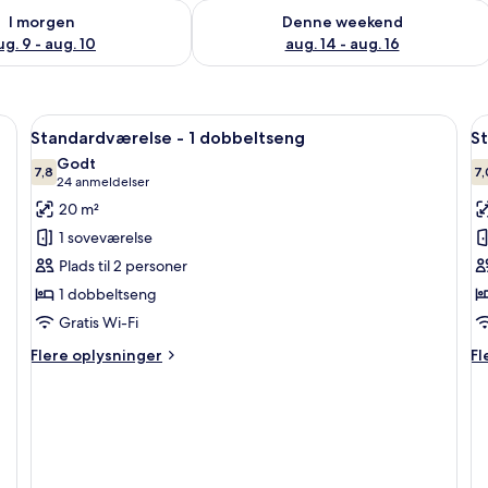
lighed for i morgen aug. 9 - aug. 10
Tjek tilgængelighed for denne weeken
I morgen
Denne weekend
ug. 9 - aug. 10
aug. 14 - aug. 16
Indlæs
Et hotelværelse med en seng, et lille 
I
7
Standardværelse - 1 dobbeltseng
St
alle
al
Godt
billeder
7,8
b
7,
7,8 ud af 10
(24
24 anmeldelser
af
a
anmeldelser)
20 m²
Standardværelse
S
1 soveværelse
-
-
Plads til 2 personer
1
f
1 dobbeltseng
dobbeltseng
s
Gratis Wi-Fi
Flere
Fl
Flere oplysninger
Fl
oplysninger
op
om
o
Standardværelse
St
-
-
1
fl
dobbeltseng
s