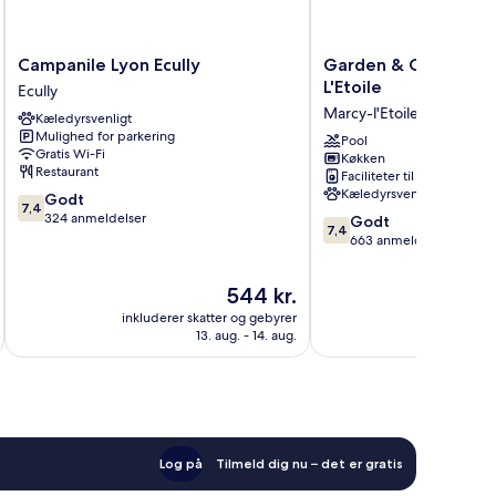
Campanile
Garden
Campanile Lyon Ecully
Garden & City Lyon 
Lyon
&
L'Etoile
Ecully
Ecully
City
Marcy-l'Etoile
Kæledyrsvenligt
Ecully
Lyon
Mulighed for parkering
–
Pool
Gratis Wi-Fi
Køkken
Marcy
Restaurant
Faciliteter til tøjvask
L'Etoile
Kæledyrsvenligt
7.4
Godt
Marcy-
7,4
ud
324 anmeldelser
7.4
l'Etoile
Godt
7,4
af
ud
663 anmeldelser
10,
af
Godt,
10,
Prisen
544 kr.
324
Godt,
er
anmeldelser
inkluderer skatter og gebyrer
inkluderer 
663
544 kr.
13. aug. - 14. aug.
anmeldelser
Log på
Tilmeld dig nu – det er gratis