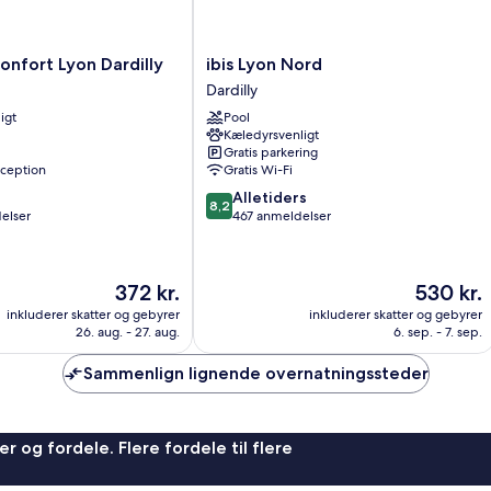
ibis
Confort Lyon Dardilly
ibis Lyon Nord
Lyon
Dardilly
Nord
igt
Pool
Dardilly
Kæledyrsvenligt
Gratis parkering
ception
Gratis Wi-Fi
8.2
Alletiders
8,2
ud
elser
467 anmeldelser
af
10,
Alletiders,
Prisen
Prisen
372 kr.
530 kr.
467
er
er
anmeldelser
inkluderer skatter og gebyrer
inkluderer skatter og gebyrer
372 kr.
530 kr.
26. aug. - 27. aug.
6. sep. - 7. sep.
Sammenlign lignende overnatningssteder
r og fordele. Flere fordele til flere