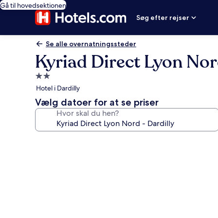
Gå til hovedsektionen
Søg efter rejser
Se alle overnatningssteder
Kyriad Direct Lyon Nor
2.0-
stjernet
Hotel i Dardilly
overnatningssted
Vælg datoer for at se priser
Hvor skal du hen?
Billedgalleri
for
Kyriad
Direct
Lyon
Nord