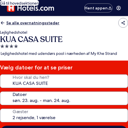
Gå til hovedsektionen
Hent appen
Se alle overnatningssteder
Lejlighedshotel
KUA CASA SUITE
4.0-
stjernet
Lejlighedshotel med udendørs pool i nærheden af My Khe Strand
overnatningssted
Vælg datoer for at se priser
Hvor skal du hen?
Datoer
Gæster