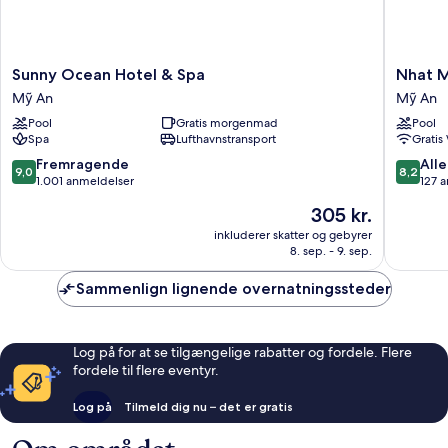
Sunny
Nhat
Sunny Ocean Hotel & Spa
Nhat M
Ocean
Minh
Mỹ An
Mỹ An
Hotel
Hotel
Pool
Gratis morgenmad
Pool
&
and
Spa
Lufthavnstransport
Gratis
Spa
Apartme
Mỹ
Mỹ
9.0
8.2
Fremragende
Alle
9,0
8,2
An
An
ud
ud
1.001 anmeldelser
127 
af
af
Prisen
305 kr.
10,
10,
er
Fremragende,
Alletider
inkluderer skatter og gebyrer
305 kr.
8. sep. - 9. sep.
1.001
127
anmeldelser
anmelde
Sammenlign lignende overnatningssteder
Log på for at se tilgængelige rabatter og fordele. Flere
fordele til flere eventyr.
Log på
Tilmeld dig nu – det er gratis