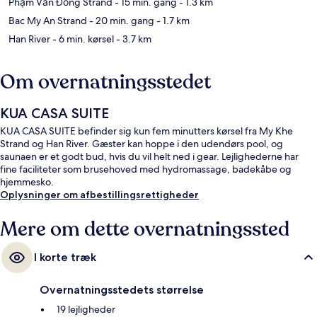
Phạm Văn Đồng Strand
- 15 min. gang
- 1.3 km
Bac My An Strand
- 20 min. gang
- 1.7 km
Han River
- 6 min. kørsel
- 3.7 km
Om overnatningsstedet
KUA CASA SUITE
KUA CASA SUITE befinder sig kun fem minutters kørsel fra My Khe
Strand og Han River. Gæster kan hoppe i den udendørs pool, og
saunaen er et godt bud, hvis du vil helt ned i gear. Lejlighederne har
fine faciliteter som brusehoved med hydromassage, badekåbe og
hjemmesko.
Oplysninger om afbestillingsrettigheder
Mere om dette overnatningssted
I korte træk
Overnatningsstedets størrelse
19 lejligheder