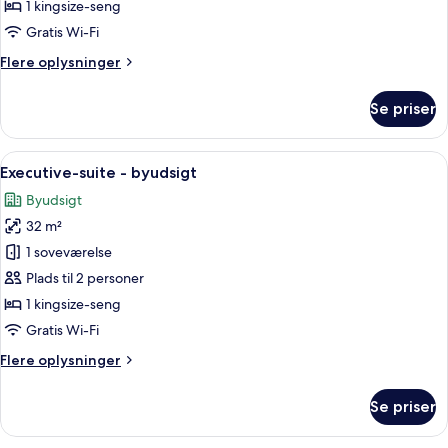
-
1 kingsize-seng
havudsigt
Gratis Wi-Fi
Flere
Flere oplysninger
oplysninger
om
Se priser
Luksus-
studiolejlighed
-
Indlæs
Et moderne hotelværelse med en stor 
10
havudsigt
Executive-suite - byudsigt
alle
Byudsigt
billeder
32 m²
af
Executive-
1 soveværelse
suite
Plads til 2 personer
-
1 kingsize-seng
byudsigt
Gratis Wi-Fi
Flere
Flere oplysninger
oplysninger
om
Se priser
Executive-
suite