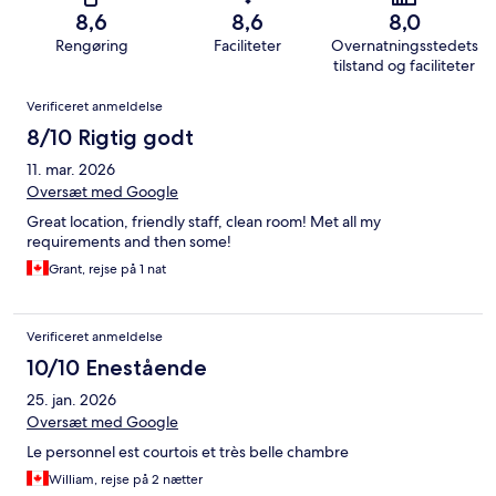
8,6
8,6
8,0
Rengøring
Faciliteter
Overnatningsstedets
tilstand og faciliteter
Anmeldelser
Verificeret anmeldelse
8/10 Rigtig godt
11. mar. 2026
Oversæt med Google
Great location, friendly staff, clean room! Met all my
requirements and then some!
Grant, rejse på 1 nat
Verificeret anmeldelse
10/10 Enestående
25. jan. 2026
Oversæt med Google
Le personnel est courtois et très belle chambre
William, rejse på 2 nætter