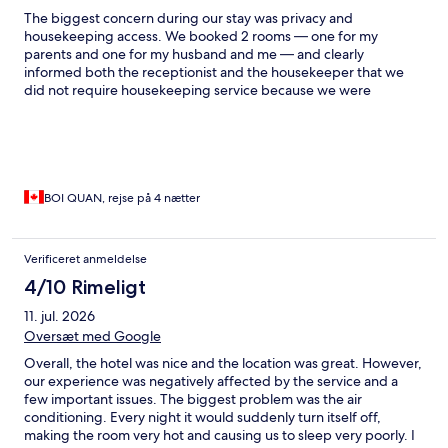
The biggest concern during our stay was privacy and
housekeeping access. We booked 2 rooms — one for my
parents and one for my husband and me — and clearly
informed both the receptionist and the housekeeper that we
did not require housekeeping service because we were
uncomfortable having anyone enter the rooms while all of our
important belongings and valuables were inside. Despite this,
the housekeeper still entered the rooms daily while we were
away in order to access the balcony and water the plants. This
made us feel very uneasy and uncomfortable throughout the
stay, especially because our request for no entry had already
BOI QUAN, rejse på 4 nætter
been communicated multiple times. We strongly feel that guest
privacy and security preferences should be respected.
Cleanliness was also a concern. It appeared that there was only 1
Verificeret anmeldelse
housekeeper managing the entire hotel of around 18 rooms,
4/10 Rimeligt
which likely made it difficult to maintain proper cleaning
standards consistently. Overall, this experience left us very
11. jul. 2026
disappointed and uncomfortable. I would appreciate it if
Oversæt med Google
customer service could please reach out to me via email to
properly address these concerns and discuss the experience
Overall, the hotel was nice and the location was great. However,
further!
our experience was negatively affected by the service and a
few important issues. The biggest problem was the air
conditioning. Every night it would suddenly turn itself off,
making the room very hot and causing us to sleep very poorly. I