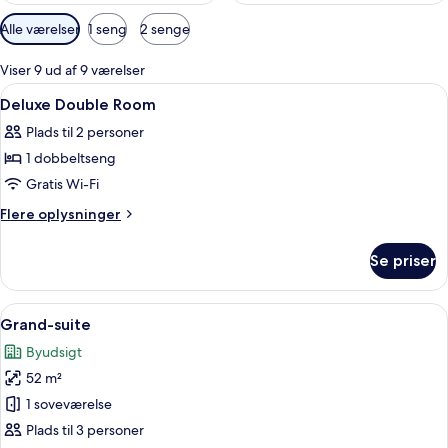
Tilgængelige
Alle værelser
1 seng
2 senge
filtre
for
Viser 9 ud af 9 værelser
værelser
Indlæs
Et moderne hotelværelse med en stor 
9
Deluxe Double Room
alle
Plads til 2 personer
billeder
1 dobbeltseng
af
Deluxe
Gratis Wi-Fi
Double
Flere
Flere oplysninger
Room
oplysninger
om
Se priser
Deluxe
Double
Room
Indlæs
Et moderne hotelværelse med en stor s
13
Grand-suite
alle
Byudsigt
billeder
52 m²
af
Grand-
1 soveværelse
suite
Plads til 3 personer