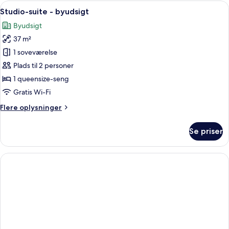
-
Indlæs
Et moderne hotelværelse med sofa, sp
13
byudsigt
Studio-suite - byudsigt
alle
Byudsigt
billeder
37 m²
af
Studio-
1 soveværelse
suite
Plads til 2 personer
-
1 queensize-seng
byudsigt
Gratis Wi-Fi
Flere
Flere oplysninger
oplysninger
om
Se priser
Studio-
suite
-
byudsigt