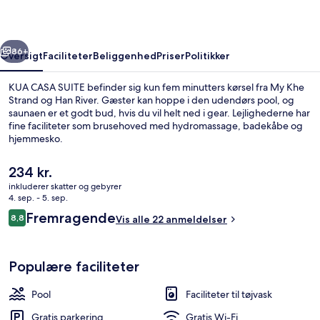
rige
Næste
86+
Oversigt
Faciliteter
Beliggenhed
Priser
Politikker
KUA CASA SUITE befinder sig kun fem minutters kørsel fra My Khe
Strand og Han River. Gæster kan hoppe i den udendørs pool, og
saunaen er et godt bud, hvis du vil helt ned i gear. Lejlighederne har
fine faciliteter som brusehoved med hydromassage, badekåbe og
hjemmesko.
Den
234 kr.
nuværende
inkluderer skatter og gebyrer
pris
4. sep. - 5. sep.
Sø
er
Anmeldelser
Fremragende
8,8
Vis alle 22 anmeldelser
234 kr.
8,8 ud af 10.
Populære faciliteter
Pool
Faciliteter til tøjvask
Gratis parkering
Gratis Wi-Fi