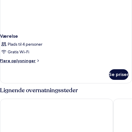
Værelse
Plads til 4 personer
Gratis Wi-Fi
Flere
Flere oplysninger
oplysninger
om
Se priser
Værelse
Lignende overnatningssteder
Sunny Ocean Hotel & Spa
Nhat Min