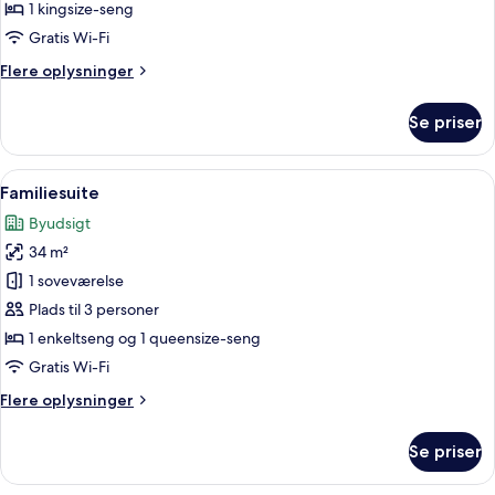
1 kingsize-seng
Gratis Wi-Fi
Flere
Flere oplysninger
oplysninger
om
Se priser
Grand-
suite
Indlæs
Et moderne køkken med træskabe, in
9
Familiesuite
alle
Byudsigt
billeder
34 m²
af
Familiesuite
1 soveværelse
Plads til 3 personer
1 enkeltseng og 1 queensize-seng
Gratis Wi-Fi
Flere
Flere oplysninger
oplysninger
om
Se priser
Familiesuite