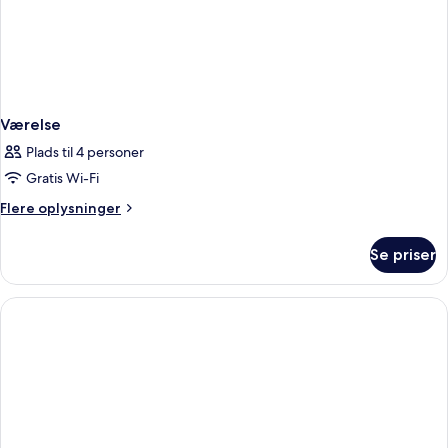
Værelse
Plads til 4 personer
Gratis Wi-Fi
Flere
Flere oplysninger
oplysninger
om
Se priser
Værelse