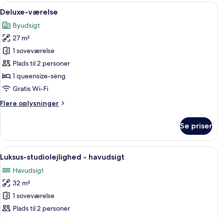
Indlæs
Et moderne soveværelse med en stor s
5
Deluxe-værelse
alle
Byudsigt
billeder
27 m²
af
Deluxe-
1 soveværelse
værelse
Plads til 2 personer
1 queensize-seng
Gratis Wi-Fi
Flere
Flere oplysninger
oplysninger
om
Se priser
Deluxe-
værelse
Indlæs
Et moderne hotelværelse med en stor s
9
Luksus-studiolejlighed - havudsigt
alle
Havudsigt
billeder
32 m²
af
Luksus-
1 soveværelse
studiolejlighed
Plads til 2 personer