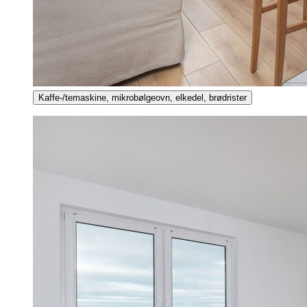
Kaffe-/temaskine, mikrobølgeovn, elkedel, brødrister