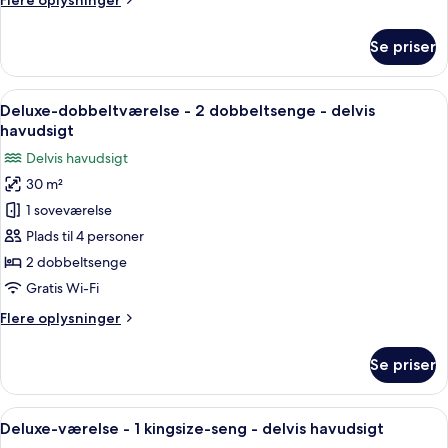
Flere oplysninger
seng
oplysninger
-
om
Se priser
byudsigt
Deluxe-
værelse
-
Indlæs
Et hotelværelse med to senge, et skriv
5
1
Deluxe-dobbeltværelse - 2 dobbeltsenge - delvis
alle
kingsize-
havudsigt
seng
billeder
Delvis havudsigt
-
af
byudsigt
30 m²
Deluxe-
1 soveværelse
dobbeltværelse
-
Plads til 4 personer
2
2 dobbeltsenge
dobbeltsenge
Gratis Wi-Fi
-
Flere
Flere oplysninger
delvis
oplysninger
havudsigt
om
Se priser
Deluxe-
dobbeltværelse
-
Indlæs
Et hotelværelse med en stor seng, et s
5
2
Deluxe-værelse - 1 kingsize-seng - delvis havudsigt
alle
dobbeltsenge