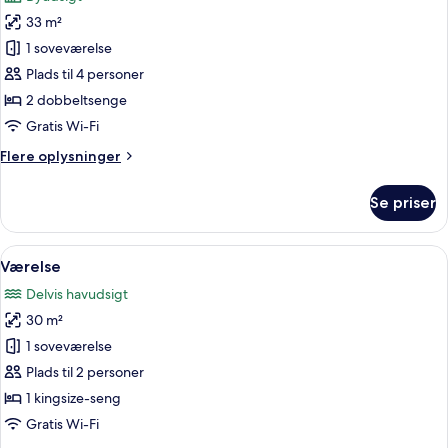
billeder
33 m²
af
Standardværelse
1 soveværelse
-
Plads til 4 personer
2
2 dobbeltsenge
dobbeltsenge
Gratis Wi-Fi
Flere
Flere oplysninger
oplysninger
om
Se priser
Standardværelse
-
2
Indlæs
Et hotelværelse med en stor seng, et
5
dobbeltsenge
Værelse
alle
Delvis havudsigt
billeder
30 m²
af
Værelse
1 soveværelse
Plads til 2 personer
1 kingsize-seng
Gratis Wi-Fi