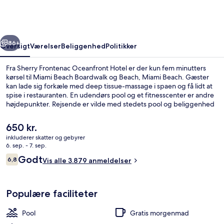
Hotel
rige
Næste
86+
Oversigt
Værelser
Beliggenhed
Politikker
Fra Sherry Frontenac Oceanfront Hotel er der kun fem minutters
kørsel til Miami Beach Boardwalk og Beach, Miami Beach. Gæster
kan lade sig forkæle med deep tissue-massage i spaen og få lidt at
spise i restauranten. En udendørs pool og et fitnesscenter er andre
højdepunkter. Rejsende er vilde med stedets pool og beliggenhed
ved stranden.
Den
650 kr.
nuværende
inkluderer skatter og gebyrer
pris
6. sep. - 7. sep.
Standardværelse - 2 dobbeltsenge | Pe
er
Anmeldelser
Godt
6,8
Vis alle 3.879 anmeldelser
650 kr.
6,8 ud af 10.
Populære faciliteter
Pool
Gratis morgenmad