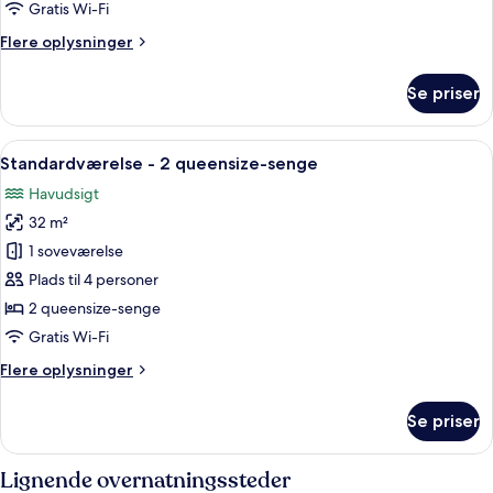
queensize-
Gratis Wi-Fi
senge
Flere
Flere oplysninger
-
oplysninger
delvis
om
Se priser
Deluxe-
havudsigt
dobbeltværelse
-
Indlæs
Et hotelværelse med to senge, et stort 
6
2
Standardværelse - 2 queensize-senge
alle
queensize-
Havudsigt
senge
billeder
-
32 m²
af
delvis
Standardværelse
1 soveværelse
havudsigt
-
Plads til 4 personer
2
2 queensize-senge
queensize-
Gratis Wi-Fi
senge
Flere
Flere oplysninger
oplysninger
om
Se priser
Standardværelse
-
2
Lignende overnatningssteder
queensize-