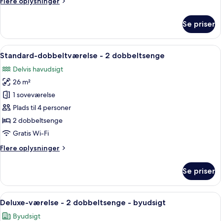
Flere
Flere oplysninger
oplysninger
om
Se priser
Standardværelse
-
2
Indlæs
Et hotelværelse med to senge, et skriv
6
dobbeltsenge
Standard-dobbeltværelse - 2 dobbeltsenge
alle
Delvis havudsigt
billeder
26 m²
af
Standard-
1 soveværelse
dobbeltværelse
Plads til 4 personer
-
2 dobbeltsenge
2
Gratis Wi-Fi
dobbeltsenge
Flere
Flere oplysninger
oplysninger
om
Se priser
Standard-
dobbeltværelse
-
Indlæs
Et hotelværelse med to senge, et skriv
5
2
Deluxe-værelse - 2 dobbeltsenge - byudsigt
alle
dobbeltsenge
Byudsigt
billeder