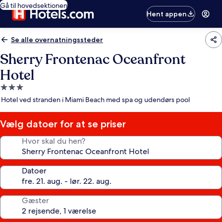
Gå til hovedsektionen
Hent appen
Se alle overnatningssteder
Sherry Frontenac Oceanfront
Hotel
3.0-
stjernet
Hotel ved stranden i Miami Beach med spa og udendørs pool
overnatningssted
Vælg datoer for at se priser
Hvor skal du hen?
Datoer
Gæster