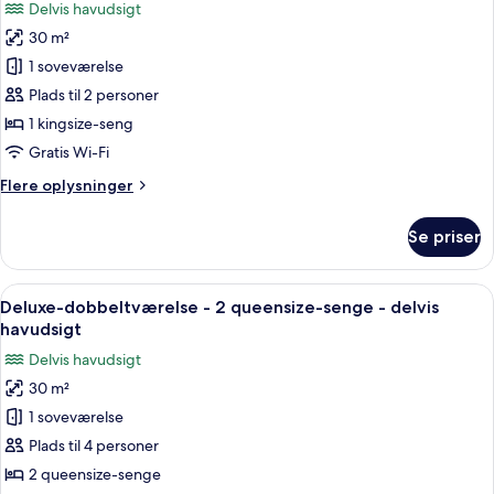
Delvis havudsigt
-
billeder
delvis
30 m²
af
havudsigt
Deluxe-
1 soveværelse
værelse
Plads til 2 personer
-
1 kingsize-seng
1
Gratis Wi-Fi
kingsize-
Flere
Flere oplysninger
seng
oplysninger
-
om
Se priser
delvis
Deluxe-
værelse
havudsigt
-
Indlæs
Et hotelværelse med to senge, et skriv
9
1
Deluxe-dobbeltværelse - 2 queensize-senge - delvis
alle
kingsize-
havudsigt
seng
billeder
Delvis havudsigt
-
af
delvis
30 m²
Deluxe-
havudsigt
1 soveværelse
dobbeltværelse
-
Plads til 4 personer
2
2 queensize-senge