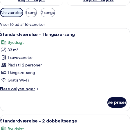
Tilgængelige
Alle værelser
1 seng
2 senge
filtre
for
Viser 16 ud af 16 værelser
værelser
Indlæs
Et hotelværelse med seng, skrivebord, st
6
Standardværelse - 1 kingsize-seng
alle
Byudsigt
billeder
33 m²
af
Standardværelse
1 soveværelse
-
Plads til 2 personer
1
1 kingsize-seng
kingsize-
Gratis Wi-Fi
seng
Flere
Flere oplysninger
oplysninger
om
Se priser
Standardværelse
-
1
Indlæs
Et hotelværelse med to senge, et skriv
6
kingsize-
Standardværelse - 2 dobbeltsenge
alle
seng
Byudsigt