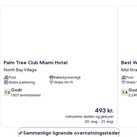
senge
Palm Tree Club Miami Hotel
Best Wes
Palm
Best
Palm Tree Club Miami Hotel
Best W
Tree
Western
North Bay Village
Mid Str
Club
Plus
Pool
Kæledyrsvenligt
Pool
Miami
Atlantic
Gratis parkering
Gratis Wi-Fi
Gratis
Hotel
Beach
North
Resort
7.2
7.4
Godt
God
7,2
7,4
Bay
Mid
ud
ud
1.927 anmeldelser
2.24
Village
Strand
af
af
10,
10,
Prisen
493 kr.
Godt,
Godt,
er
inkluderer skatter og gebyrer
1.927
2.249
493 kr.
20. aug. - 21. aug.
anmeldelser
anmelde
Sammenlign lignende overnatningssteder