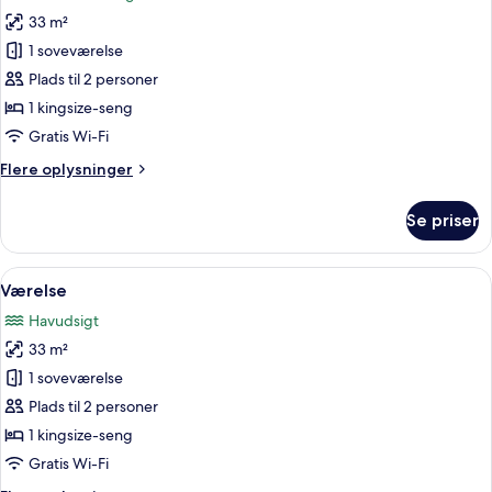
billeder
33 m²
af
Værelse
1 soveværelse
Plads til 2 personer
1 kingsize-seng
Gratis Wi-Fi
Flere
Flere oplysninger
oplysninger
om
Se priser
Værelse
Indlæs
Et hotelværelse med en stor seng, et
7
Værelse
alle
Havudsigt
billeder
33 m²
af
Værelse
1 soveværelse
Plads til 2 personer
1 kingsize-seng
Gratis Wi-Fi