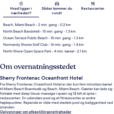
Kort
Hvad ligger i
Sådan kommer du
Restauranter
nærheden?
rundt
Beach, Miami Beach
- 2 min. gang
- 0.2 km
North Beach Bandshell
- 15 min. gang
- 1.3 km
Ocean Terrace Public Beach
- 15 min. gang
- 1.3 km
Normandy Shores Golf Club
- 16 min. gang
- 1.4 km
North Shore Open Space Park
- 4 min. kørsel
- 2.1 km
Om overnatningsstedet
Sherry Frontenac Oceanfront Hotel
Fra Sherry Frontenac Oceanfront Hotel er der kun fem minutters kørsel
til Miami Beach Boardwalk og Beach, Miami Beach. Gæster kan lade sig
forkæle med deep tissue-massage i spaen og få lidt at spise i
restauranten. En udendørs pool og et fitnesscenter er andre
højdepunkter. Rejsende er vilde med stedets pool og beliggenhed ved
stranden.
Oplysninger om afbestillingsrettigheder