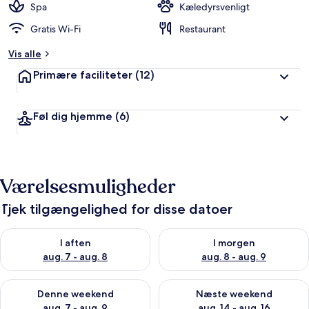
Spa
Kæledyrsvenligt
Gratis Wi-Fi
Restaurant
Vis alle
Primære faciliteter
(12)
Føl dig hjemme
(6)
Værelsesmuligheder
Tjek tilgængelighed for disse datoer
Tjek tilgængelighed for i aften aug. 7 - aug. 8
Tjek tilgængelighed for i morg
I aften
I morgen
aug. 7 - aug. 8
aug. 8 - aug. 9
Tjek tilgængelighed for denne weekend aug. 7 - aug. 9
Tjek tilgængelighed for næste
Denne weekend
Næste weekend
aug. 7 - aug. 9
aug. 14 - aug. 16