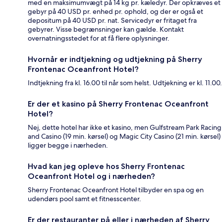
med en maksimumvægt på 14 kg pr. kæledyr. Der opkræves et
gebyr på 40 USD pr. enhed pr. ophold, og der er også et
depositum på 40 USD pr. nat. Servicedyr er fritaget fra
gebyrer. Visse begrænsninger kan gælde. Kontakt
overnatningsstedet for at få flere oplysninger.
Hvornår er indtjekning og udtjekning på Sherry
Frontenac Oceanfront Hotel?
Indtjekning fra kl. 16.00 til når som helst. Udtjekning er kl. 11.00.
Er der et kasino på Sherry Frontenac Oceanfront
Hotel?
Nej, dette hotel har ikke et kasino, men Gulfstream Park Racing
and Casino (19 min. kørsel) og Magic City Casino (21 min. kørsel)
ligger begge i nærheden.
Hvad kan jeg opleve hos Sherry Frontenac
Oceanfront Hotel og i nærheden?
Sherry Frontenac Oceanfront Hotel tilbyder en spa og en
udendørs pool samt et fitnesscenter.
Er der restauranter på eller i nærheden af Sherry