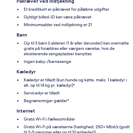
Påkrævet ved indtjekning
Et kreditkort er påkrævet for påløbne udgifter
Gyldigt billed-ID kan være påkrævet
Minimumsalder ved indtjekning er 21
Børn
Op til 3 børn (i alderen 11 år eller derunder) kan overnatte
gratis på forældres eller værgers værelse, hvis de
eksisterende sengepladser benyttes
Ingen baby-/barnesenge
Kæledyr
Kæledyr er tilladt (kun hunde og katte, maks. 1 kæledyr i
alt, op til 14 kg pr. kæledyr)*
Servicedyr er tilladt
Begrænsninger gælder*
Internet
Gratis Wi-Fi i fællesområder
Gratis Wi-Fi på værelserne (hastighed: 250+ Mbit/s (godt
til 3-5 personer eller op til 10 enheder))