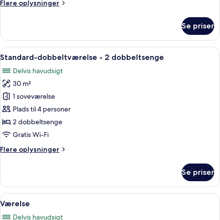
Flere
Flere oplysninger
oplysninger
om
Se priser
Værelse
Indlæs
Pengeskab på værelset, skrivebord, st
6
Standard-dobbeltværelse - 2 dobbeltsenge
alle
Delvis havudsigt
billeder
30 m²
af
Standard-
1 soveværelse
dobbeltværelse
Plads til 4 personer
-
2 dobbeltsenge
2
Gratis Wi-Fi
dobbeltsenge
Flere
Flere oplysninger
oplysninger
om
Se priser
Standard-
dobbeltværelse
-
Indlæs
Et hotelværelse med seng, skrivebord, st
5
2
Værelse
alle
dobbeltsenge
Delvis havudsigt