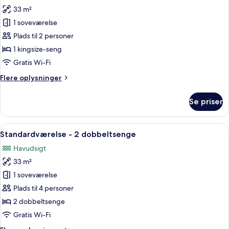
33 m²
af
Værelse
1 soveværelse
Plads til 2 personer
1 kingsize-seng
Gratis Wi-Fi
Flere
Flere oplysninger
oplysninger
om
Se priser
Værelse
Indlæs
Et hotelværelse med to senge, et skri
5
Standardværelse - 2 dobbeltsenge
alle
Havudsigt
billeder
33 m²
af
Standardværelse
1 soveværelse
-
Plads til 4 personer
2
2 dobbeltsenge
dobbeltsenge
Gratis Wi-Fi