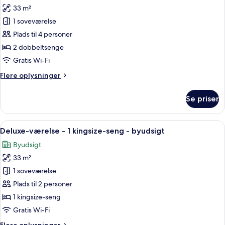
33 m²
af
Deluxe-
1 soveværelse
værelse
Plads til 4 personer
-
2 dobbeltsenge
2
Gratis Wi-Fi
dobbeltsenge
Flere
Flere oplysninger
-
oplysninger
byudsigt
om
Se priser
Deluxe-
værelse
-
Indlæs
Et hotelværelse med seng, fjernsyn, sk
5
2
Deluxe-værelse - 1 kingsize-seng - byudsigt
alle
dobbeltsenge
Byudsigt
-
billeder
byudsigt
33 m²
af
Deluxe-
1 soveværelse
værelse
Plads til 2 personer
-
1 kingsize-seng
1
Gratis Wi-Fi
kingsize-
Flere