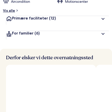
Aircondition
Motionscenter
t
Vis alle
a
f
Primære faciliteter
(12)
r
e
For familier
(6)
j
s
e
n
d
Derfor elsker vi dette overnatningssted
e