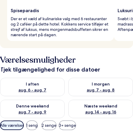
Spiseparadis
Luksur
Der er et væld af kulinariske valg med 6 restauranter
Svøbt i 
og 2 caféer på dette hotel. Kokkens service tilføjer et
madrass
strejf af luksus, mens morgenmadsbuffeten sikrer en
Aftenpæ
nærende start på dagen.
Værelsesmuligheder
Tjek tilgængelighed for disse datoer
Tjek tilgængelighed for i aften aug. 6 - aug. 7
Tjek tilgængelighed for i morg
I aften
I morgen
aug. 6 - aug. 7
aug. 7 - aug. 8
Tjek tilgængelighed for denne weekend aug. 7 - aug. 9
Tjek tilgængelighed for næste
Denne weekend
Næste weekend
aug. 7 - aug. 9
aug. 14 - aug. 16
Tilgængelige
Alle værelser
1 seng
2 senge
3+ senge
filtre