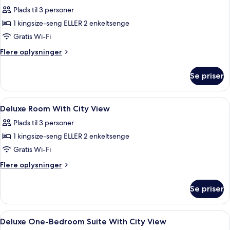
alle
-
-
Plads til 3 personer
terrasse
billeder
Residence)
(Partial
1 kingsize-seng ELLER 2 enkeltsenge
af
Haram
Junior
Gratis Wi-Fi
View
Suite
-
Flere
Flere oplysninger
Residence)
With
oplysninger
om
City
Se priser
Junior
View
Suite
With
Indlæs
Premium-sengetøj, dundyner, senge 
3
City
Deluxe Room With City View
alle
View
Plads til 3 personer
billeder
1 kingsize-seng ELLER 2 enkeltsenge
af
Deluxe
Gratis Wi-Fi
Room
Flere
Flere oplysninger
With
oplysninger
om
City
Se priser
Deluxe
View
Room
With
Indlæs
Premium-sengetøj, dundyner, senge 
3
City
Deluxe One-Bedroom Suite With City View
alle
View