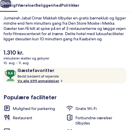
83+
Oversigt
Værelser
Beliggenhed
Politikker
Jumeirah Jabal Omar Makkah tilbyder en gratis børneklub og ligger
mindre end fem minutters gang fra Den Store Moske i Mekka.
Gæster kan få lidt at spise på en af 3 restauranterne og lægge vejen
forbi fitnesscenteret for at træne. Dette hotel med luksusfaciliteter
ligger desuden kun 10 minutters gang fra Kaaba'en og
Klokketårnene. Rejsende er vilde med stedets hjælpsomme
personale.
Den
1.310 kr.
nuværende
inkluderer skatter og gebyrer
pris
10. aug. - 11. aug.
Lobby
er
Anmeldelser
9,4
Gæstefavoritter
1.310 kr.
B
ud
Bedst bedømt af rejsende
e
Vis alle 699 anmeldelser
af
d
10,
s
Gæstefavoritter
Populære faciliteter
t
b
Mulighed for parkering
Gratis Wi-Fi
e
d
Restaurant
Forbundne værelser
ø
tilbydes
m