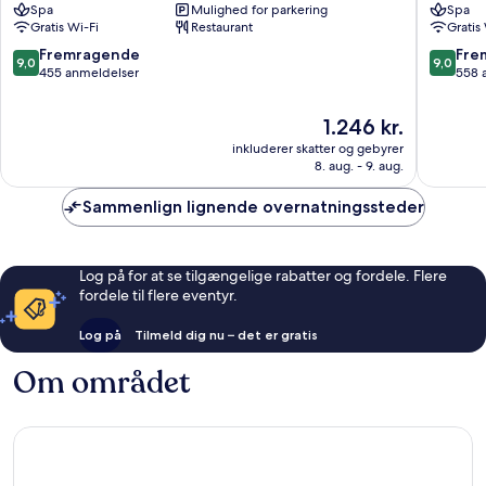
Spa
Mulighed for parkering
Spa
Makkah
City
Gratis Wi-Fi
Restaurant
Gratis
Makkah
Center
City
9.0
9.0
Fremragende
Fre
9,0
9,0
Center
ud
ud
455 anmeldelser
558 
af
af
10,
10,
Prisen
1.246 kr.
Fremragende,
Fremrag
er
inkluderer skatter og gebyrer
455
558
1.246 kr.
8. aug. - 9. aug.
anmeldelser
anmelde
Sammenlign lignende overnatningssteder
Log på for at se tilgængelige rabatter og fordele. Flere
fordele til flere eventyr.
Log på
Tilmeld dig nu – det er gratis
Om området