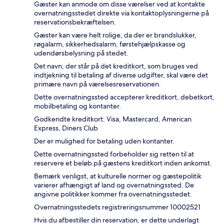
Gæster kan anmode om disse værelser ved at kontakte
overnatningsstedet direkte via kontaktoplysningerne på
reservationsbekræftelsen.
Gæster kan være helt rolige, da der er brandslukker,
røgalarm, sikkerhedsalarm, førstehjælpskasse og
udendørsbelysning på stedet.
Det navn, der står på det kreditkort, som bruges ved
indtjekning til betaling af diverse udgifter, skal være det
primære navn på værelsesreservationen.
Dette overnatningssted accepterer kreditkort, debetkort,
mobilbetaling og kontanter.
Godkendte kreditkort: Visa, Mastercard, American
Express, Diners Club
Der er mulighed for betaling uden kontanter.
Dette overnatningssted forbeholder sig retten til at
reservere et beløb på gæstens kreditkort inden ankomst.
Bemærk venligst, at kulturelle normer og gæstepolitik
varierer afhængigt af land og overnatningssted. De
angivne politikker kommer fra overnatningsstedet.
Overnatningsstedets registreringsnummer 10002521
Hvis du afbestiller din reservation, er dette underlagt