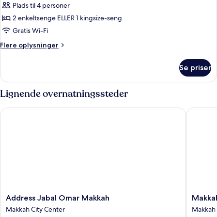
Plads til 4 personer
billeder
2 enkeltsenge ELLER 1 kingsize-seng
af
Deluxe
Gratis Wi-Fi
One-
Flere
Flere oplysninger
Bedroom
oplysninger
om
Suite
Se priser
Deluxe
With
One-
City
Bedroom
Lignende overnatningssteder
View
Suite
With
Address Jabal Omar Makkah
Makkah 
City
View
Address
Makkah
Address Jabal Omar Makkah
Makkah
Jabal
Hotel
Makkah City Center
Makkah 
Omar
Makkah