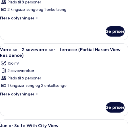
-
Plads til 8 personer
3
2 kingsize-senge og 1 enkeltseng
soveværelser
Flere
Flere oplysninger
(Residence)
oplysninger
om
Se priser
Lejlighed
-
3
Indlæs
Et hotelværelse med en stor seng, et sk
7
soveværelser
Værelse - 2 soveværelser - terrasse (Partial Haram View -
alle
(Residence)
Residence)
billeder
156 m²
af
2 soveværelser
Værelse
Plads til 6 personer
-
2
1 kingsize-seng og 2 enkeltsenge
soveværelser
Flere
Flere oplysninger
-
oplysninger
om
terrasse
Se priser
Værelse
(Partial
-
Haram
2
Indlæs
Smart-tv
4
View
soveværelser
Junior Suite With City View