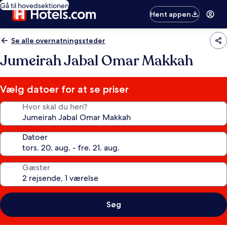
Gå til hovedsektionen
Hent appen
Se alle overnatningssteder
Jumeirah Jabal Omar Makkah
Vælg datoer for at se priser
Hvor skal du hen?
Datoer
Gæster
Søg