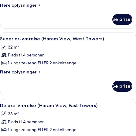
(1
-
Flere
Flere oplysninger
Residence)
Bedroom,
oplysninger
om
Haram
Se priser
Suite
View,
(1
West
Bedroom,
Indlæs
Et hotelværelse med en seng, et skrive
15
Towers)
Haram
Superior-værelse (Haram View, West Towers)
alle
View,
32 m²
West
billeder
Towers)
Plads til 4 personer
af
Superior-
1 kingsize-seng ELLER 2 enkeltsenge
værelse
Flere
Flere oplysninger
(Haram
oplysninger
om
View,
Se priser
Superior-
West
værelse
Towers)
(Haram
Indlæs
Et hotelværelse med to senge, et skriv
12
View,
Deluxe-værelse (Haram View, East Towers)
alle
West
33 m²
Towers)
billeder
Plads til 4 personer
af
Deluxe-
1 kingsize-seng ELLER 2 enkeltsenge