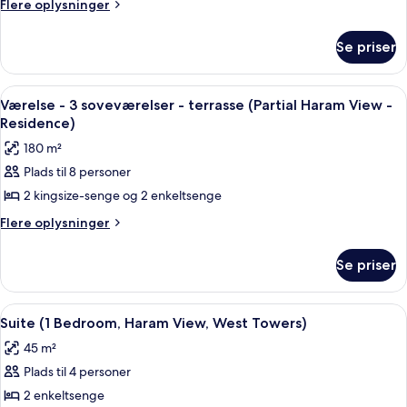
Flere
Flere oplysninger
3
oplysninger
om
soveværelser
Se priser
Lejlighed
(Residence
-
Partial
3
Indlæs
En tagterrasse med udendørs siddeplad
14
Haram
soveværelser
Værelse - 3 soveværelser - terrasse (Partial Haram View -
alle
(Residence
View)
Residence)
Partial
billeder
180 m²
Haram
af
View)
Plads til 8 personer
Værelse
2 kingsize-senge og 2 enkeltsenge
-
3
Flere
Flere oplysninger
oplysninger
soveværelser
om
-
Se priser
Værelse
terrasse
-
(Partial
3
Indlæs
Et hotelværelse med et stort vindue, 
15
soveværelser
Haram
Suite (1 Bedroom, Haram View, West Towers)
alle
-
View
45 m²
terrasse
billeder
-
(Partial
Plads til 4 personer
af
Residence)
Haram
Suite
2 enkeltsenge
View