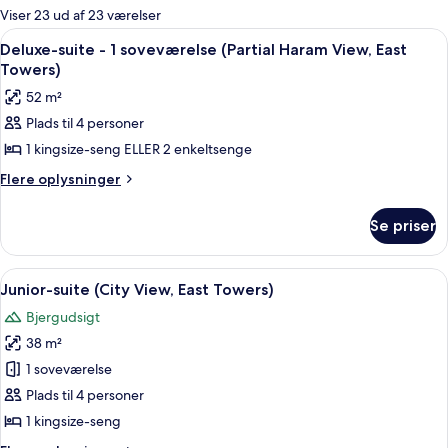
for
Viser 23 ud af 23 værelser
værelser
Indlæs
Et hotelværelse med en seng, et fjerns
9
Deluxe-suite - 1 soveværelse (Partial Haram View, East
alle
Towers)
billeder
52 m²
af
Plads til 4 personer
Deluxe-
1 kingsize-seng ELLER 2 enkeltsenge
suite
-
Flere
Flere oplysninger
oplysninger
1
om
soveværelse
Se priser
Deluxe-
(Partial
suite
Haram
-
Indlæs
Et hotelværelse med to senge, et skriv
6
1
View,
Junior-suite (City View, East Towers)
alle
soveværelse
East
Bjergudsigt
(Partial
billeder
Towers)
Haram
38 m²
af
View,
Junior-
1 soveværelse
East
suite
Towers)
Plads til 4 personer
(City
1 kingsize-seng
View,