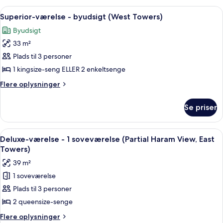
Towers)
1
Indlæs
Et hotelværelse med en stor seng, et s
16
soveværelse
Superior-værelse - byudsigt (West Towers)
alle
(City
Byudsigt
View,
billeder
West
33 m²
af
Towers)
Superior-
Plads til 3 personer
værelse
1 kingsize-seng ELLER 2 enkeltsenge
-
Flere
Flere oplysninger
byudsigt
oplysninger
(West
om
Se priser
Superior-
Towers)
værelse
-
Indlæs
Premium-sengetøj, dundyner, senge 
7
byudsigt
Deluxe-værelse - 1 soveværelse (Partial Haram View, East
alle
(West
Towers)
Towers)
billeder
39 m²
af
1 soveværelse
Deluxe-
Plads til 3 personer
værelse
-
2 queensize-senge
1
Flere
Flere oplysninger