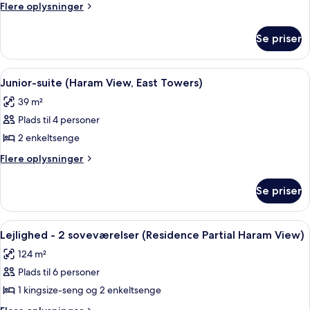
værelse
Flere
Flere oplysninger
(Haram
oplysninger
om
View,
Se priser
Deluxe-
East
værelse
Towers)
(Haram
Indlæs
Et hotelværelse med to senge, et skriv
9
View,
Junior-suite (Haram View, East Towers)
alle
East
39 m²
Towers)
billeder
Plads til 4 personer
af
Junior-
2 enkeltsenge
suite
Flere
Flere oplysninger
(Haram
oplysninger
om
View,
Se priser
Junior-
East
suite
Towers)
(Haram
Indlæs
Et hotelværelse med en stor seng, et 
12
View,
Lejlighed - 2 soveværelser (Residence Partial Haram View)
alle
East
124 m²
Towers)
billeder
Plads til 6 personer
af
Lejlighed
1 kingsize-seng og 2 enkeltsenge
-
Flere