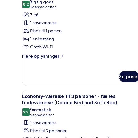
Rigtig godt
billeder
8,2
8,2 ud af 10
(32
32 anmeldelser
af
anmeldelser)
7 m²
Economy-
1 soveværelse
enkeltværelse
Plads til 1 person
-
1 enkeltseng
fælles
Gratis Wi-Fi
badeværelse
Flere
Flere oplysninger
oplysninger
om
Economy-
Se prise
enkeltværelse
-
fælles
Indlæs
Et hotelværelse med to senge, 
badeværelse
8
Economy-værelse til 3 personer - fælles
alle
badeværelse (Double Bed and Sofa Bed)
billeder
Fantastisk
9,2
af
9,2 ud af 10
(5
5 anmeldelser
Economy-
anmeldelser)
1 soveværelse
værelse
Plads til 3 personer
til