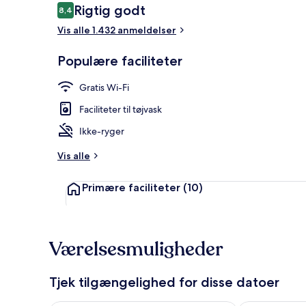
Anmeldelser
Rigtig godt
8,4
8,4 ud af 10.
Vis alle 1.432 anmeldelser
Morgenmadsb
Populære faciliteter
Gratis Wi-Fi
Faciliteter til tøjvask
Ikke-ryger
Vis alle
Primære faciliteter
(10)
Værelsesmuligheder
Tjek tilgængelighed for disse datoer