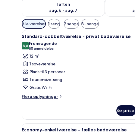
Tjek tilgængelighed for i aften aug. 6 - aug. 7
Tjek tilgænge
I aften
aug. 6 - aug. 7
a
Tilgængelige
Alle værelser
1 seng
2 senge
3+ senge
filtre
Indlæs
Skrivebord, strygejern/strygeb
for
5
Standard-dobbeltværelse - privat badeværelse
alle
værelser
Fremragende
billeder
8,6
8,6 ud af 10
(85
85 anmeldelser
af
anmeldelser)
12 m²
Standard-
1 soveværelse
dobbeltværelse
Plads til 3 personer
-
1 queensize-seng
privat
Gratis Wi-Fi
badeværelse
Flere
Flere oplysninger
oplysninger
om
Se prise
Standard-
dobbeltværelse
-
Indlæs
Et moderne hotelværelse med sk
5
privat
Economy-enkeltværelse - fælles badeværelse
alle
badeværelse