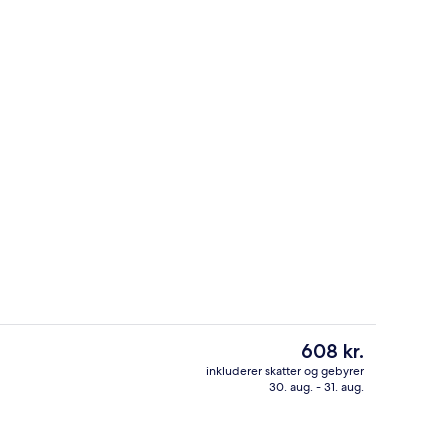
Overnatningsstedets facade
Den
608 kr.
nuværende
inkluderer skatter og gebyrer
pris
30. aug. - 31. aug.
lse til 4 personer - privat badeværelse (Single Beds) | Skrivebord, strygejer
Reception
er
608 kr.