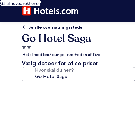
Gå til hovedsektionen
Se alle overnatningssteder
Go Hotel Saga
2.0-
stjernet
Hotel med bar/lounge i nærheden af Tivoli
overnatningssted
Vælg datoer for at se priser
Hvor skal du hen?
Billedgalleri
for
Go
Hotel
Saga