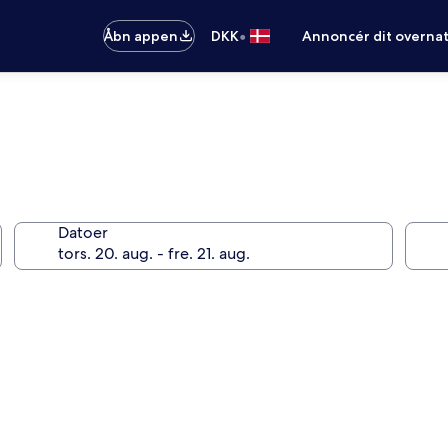
•
Åbn appen
DKK
Annoncér dit overna
Datoer