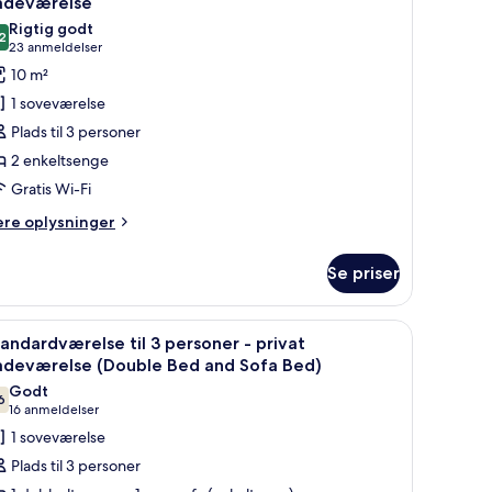
adeværelse
illeder
Rigtig godt
2
f
8,2 ud af 10
(23
23 anmeldelser
conomy-
anmeldelser)
10 m²
ærelse
1 soveværelse
ed
Plads til 3 personer
2 enkeltsenge
nkeltsenge
Gratis Wi-Fi
ælles
ere
ere oplysninger
lysninger
adeværelse
m
Se priser
onomy-
relse
ed
d, stol, fjernsyn og et lille bord.
ndlæs
Et hotelværelse med to senge, et skrivebord, e
5
andardværelse til 3 personer - privat
le
keltsenge
adeværelse (Double Bed and Sofa Bed)
illeder
Godt
lles
6
f
7,6 ud af 10
(16
16 anmeldelser
deværelse
tandardværelse
anmeldelser)
1 soveværelse
l
Plads til 3 personer