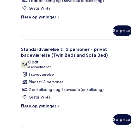
1 dobbeltseng og 1 sovesofa (enkeltseng)
3
Gratis Wi-Fi
personer
Flere
-
Flere oplysninger
oplysninger
fælles
om
badeværelse
Se prise
Economy-
(Double
værelse
til
Bed
Indlæs
Et hotelværelse med to enkeltse
5
3
Standardværelse til 3 personer - privat
and
alle
personer
badeværelse (Twin Beds and Sofa Bed)
Sofa
-
billeder
Godt
Bed)
fælles
7,4
af
7,4 ud af 10
(3
3 anmeldelser
badeværelse
Standardværelse
anmeldelser)
1 soveværelse
(Double
til
Bed
Plads til 3 personer
and
3
2 enkeltsenge og 1 sovesofa (enkeltseng)
Sofa
personer
Bed)
Gratis Wi-Fi
-
Flere
privat
Flere oplysninger
oplysninger
badeværelse
om
(Twin
Se prise
Standardværelse
Beds
til