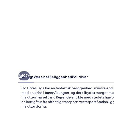
97+
Oversigt
Værelser
Beliggenhed
Politikker
Go Hotel Saga har en fantastisk beliggenhed, mindre end 1
med en drink i baren/loungen, og der tilbydes morgenmad
minutters kørsel væk. Rejsende er vilde med stedets hj
en kort gåtur fra offentlig transport: Vesterport Station 
minutter derfra.