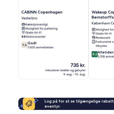
and
2
Sofa
CABINN
Wakeup
CABINN Copenhagen
Wakeup Co
Beds)
Copenhagen
Copenhagen
Bernstorff
Vesterbro
Vesterbro
Bernstorffsg
København C
Kæledyrsvenligt
København
Mulighed for parkering
Centrum
Mulighed for
Gratis Wi-Fi
Gratis Wi-Fi
Motionscenter
Restaurant
Forbundne v
7.2
Godt
7,2
tilbydes
ud
7.600 anmeldelser
af
8.2
Alletider
8,2
10,
ud
3.518 anme
Godt,
af
Prisen
735 kr.
7.600
10,
er
anmeldelser
Alletiders,
inkluderer skatter og gebyrer
735 kr.
9. aug. - 10. aug.
3.518
anmeldelser
Log på for at se tilgængelige rabatte
eventyr.