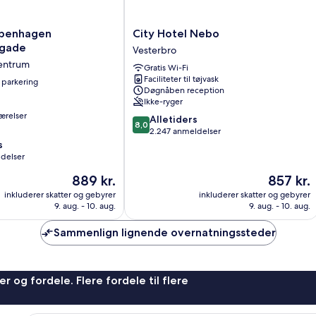
2
Sofa
Beds)
City
penhagen
City Hotel Nebo
Hotel
sgade
Vesterbro
ade
Nebo
entrum
Gratis Wi-Fi
Vesterbro
Faciliteter til tøjvask
 parkering
Døgnåben reception
Ikke-ryger
ærelser
8.0
Alletiders
8,0
ud
2.247 anmeldelser
af
s
10,
ldelser
Alletiders,
Prisen
Prisen
889 kr.
857 kr.
2.247
er
er
anmeldelser
inkluderer skatter og gebyrer
inkluderer skatter og gebyrer
889 kr.
857 kr.
9. aug. - 10. aug.
9. aug. - 10. aug.
Sammenlign lignende overnatningssteder
r og fordele. Flere fordele til flere