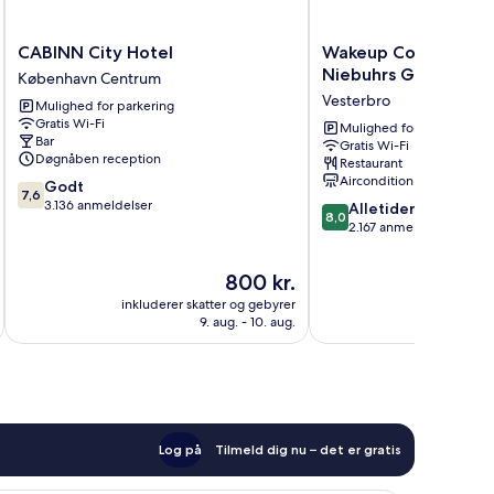
CABINN
Wakeup
CABINN City Hotel
Wakeup Copenhagen
City
Copenhagen
Niebuhrs Gade
København Centrum
Hotel
Carsten
Vesterbro
Mulighed for parkering
København
Niebuhrs
Gratis Wi-Fi
Centrum
Gade
Mulighed for parkering
Bar
Gratis Wi-Fi
Vesterbro
Døgnåben reception
Restaurant
Aircondition
7.6
Godt
7,6
ud
3.136 anmeldelser
8.0
Alletiders
8,0
af
ud
2.167 anmeldelser
10,
af
Godt,
10,
Prisen
800 kr.
3.136
Alletiders,
er
anmeldelser
inkluderer skatter og gebyrer
inkluderer 
2.167
800 kr.
9. aug. - 10. aug.
anmeldelser
Log på
Tilmeld dig nu – det er gratis