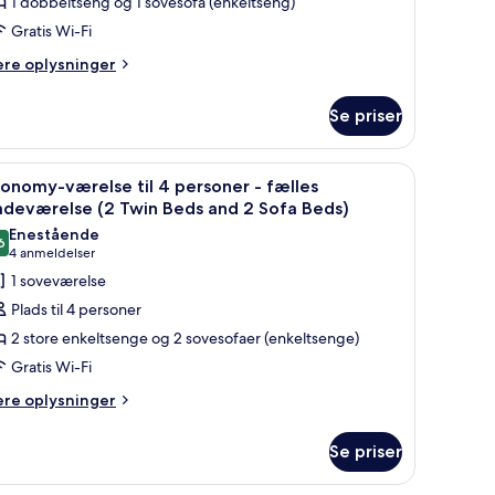
1 dobbeltseng og 1 sovesofa (enkeltseng)
ersoner
Gratis Wi-Fi
ere
rivat
ere oplysninger
lysninger
adeværelse
m
Double
Se priser
andardværelse
ed
nd
 skrivebord, en stol, et lille badeværelse og et vindue med gardiner.
ndlæs
Et hotelværelse med en seng, et skrivebord, en
8
rsoner
onomy-værelse til 4 personer - fælles
ofa
le
adeværelse (2 Twin Beds and 2 Sofa Beds)
ed)
ivat
illeder
Enestående
deværelse
6
f
9,6 ud af 10
(4
4 anmeldelser
ouble
conomy-
anmeldelser)
1 soveværelse
ed
ærelse
nd
Plads til 4 personer
fa
l
2 store enkeltsenge og 2 sovesofaer (enkeltsenge)
d)
Gratis Wi-Fi
ersoner
ere
ere oplysninger
lysninger
ælles
m
adeværelse
Se priser
onomy-
2
relse