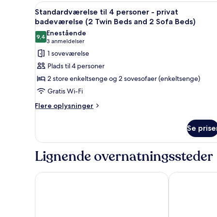
3
and
Indlæs
Et hotelværelse med tre enkel
11
personer
Standardværelse til 4 personer - privat
Sofa
alle
-
badeværelse (2 Twin Beds and 2 Sofa Beds)
Bed)
privat
billeder
Enestående
badeværelse
9,4
af
9,4 ud af 10
(3
3 anmeldelser
(Twin
Standardværelse
anmeldelser)
1 soveværelse
Beds
til
and
Plads til 4 personer
Sofa
4
2 store enkeltsenge og 2 sovesofaer (enkeltsenge)
Bed)
personer
Gratis Wi-Fi
-
Flere
privat
Flere oplysninger
oplysninger
badeværelse
om
(2
Se prise
Standardværelse
Twin
til
4
Beds
Lignende overnatningssteder
personer
and
-
2
privat
CABINN Copenhagen
Wakeup Cope
Sofa
badeværelse
(2
Beds)
Twin
Beds