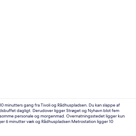
Trappe
0 minutters gang fra Tivoli og Rådhuspladsen. Du kan slappe af
sbuffet dagligt. Derudover ligger Strøget og Nyhavn blot fem
ælpsomme personale og morgenmad. Overnatningsstedet ligger kun
Standardvære
ligger 6 minutter væk og Rådhuspladsen Metrostation ligger 10