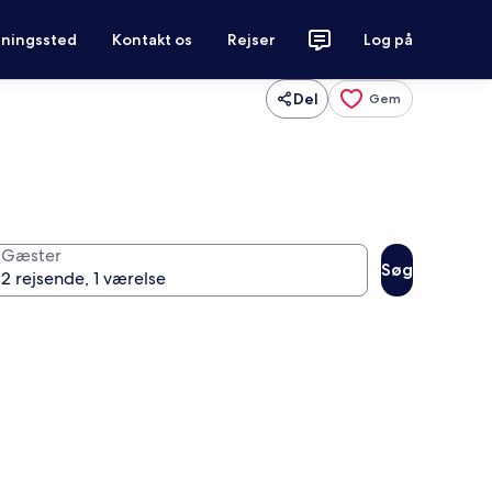
tningssted
Kontakt os
Rejser
Log på
Del
Gem
Gæster
Søg