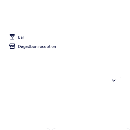
uffet hver dag mod et gebyr
Bar
Døgnåben reception