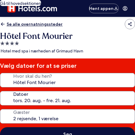
Gå til hovedsektionen
Hent appen
Se alle overnatningssteder
Hôtel Font Mourier
4.0-
stjernet
Hotel med spa i nærheden af Grimaud Havn
overnatningssted
Vælg datoer for at se priser
Hvor skal du hen?
Datoer
Gæster
Søg