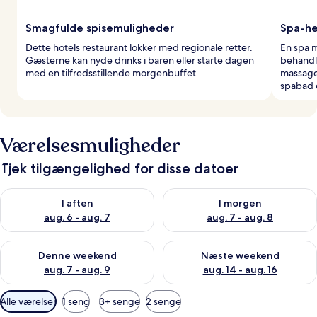
Smagfulde spisemuligheder
Spa-he
Dette hotels restaurant lokker med regionale retter.
En spa m
Gæsterne kan nyde drinks i baren eller starte dagen
behandl
med en tilfredsstillende morgenbuffet.
massage
spabad e
Værelsesmuligheder
Tjek tilgængelighed for disse datoer
Tjek tilgængelighed for i aften aug. 6 - aug. 7
Tjek tilgængelighed for i morg
I aften
I morgen
aug. 6 - aug. 7
aug. 7 - aug. 8
Tjek tilgængelighed for denne weekend aug. 7 - aug. 9
Tjek tilgængelighed for næste
Denne weekend
Næste weekend
aug. 7 - aug. 9
aug. 14 - aug. 16
Tilgængelige
Alle værelser
1 seng
3+ senge
2 senge
filtre