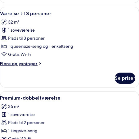
suite
Indlæs
Et soveværelse med seng, skrivebord o
5
Værelse til 3 personer
alle
32 m²
billeder
1 soveværelse
af
Værelse
Plads til 3 personer
til
1 queensize-seng og 1 enkeltseng
3
Gratis Wi-Fi
personer
Flere
Flere oplysninger
oplysninger
om
Se priser
Værelse
til
3
Indlæs
Et soveværelse med seng, natborde, et
5
personer
Premium-dobbeltværelse
alle
36 m²
billeder
1 soveværelse
af
Premium-
Plads til 2 personer
dobbeltværelse
1 kingsize-seng
Gratis Wi-Fi