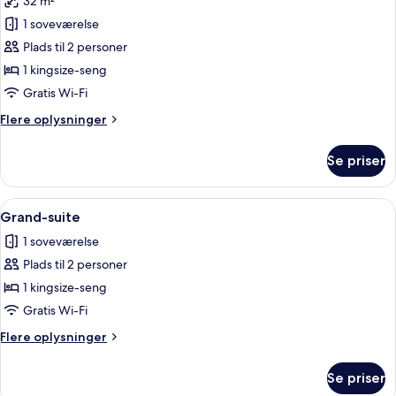
32 m²
billeder
1 soveværelse
af
Deluxe-
Plads til 2 personer
dobbeltværelse
1 kingsize-seng
Gratis Wi-Fi
Flere
Flere oplysninger
oplysninger
om
Se priser
Deluxe-
dobbeltværelse
Indlæs
En udendørs terrasse med fletmøbler, 
5
Grand-suite
alle
1 soveværelse
billeder
Plads til 2 personer
af
Grand-
1 kingsize-seng
suite
Gratis Wi-Fi
Flere
Flere oplysninger
oplysninger
om
Se priser
Grand-