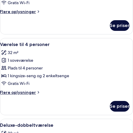
Gratis Wi-Fi
Flere
Flere oplysninger
oplysninger
om
Se priser
Superior-
dobbeltværelse
Indlæs
Et soveværelse med seng, skrivebord, sto
5
Værelse til 4 personer
alle
32 m²
billeder
1 soveværelse
af
Værelse
Plads til 4 personer
til
1 kingsize-seng og 2 enkeltsenge
4
Gratis Wi-Fi
personer
Flere
Flere oplysninger
oplysninger
om
Se priser
Værelse
til
4
Indlæs
Et soveværelse med seng, sengeborde
6
personer
Deluxe-dobbeltværelse
alle