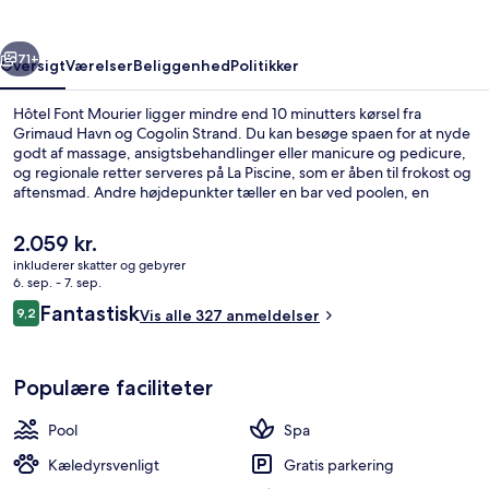
rige
Næste
71+
Oversigt
Værelser
Beliggenhed
Politikker
Hôtel Font Mourier ligger mindre end 10 minutters kørsel fra
Grimaud Havn og Cogolin Strand. Du kan besøge spaen for at nyde
godt af massage, ansigtsbehandlinger eller manicure og pedicure,
og regionale retter serveres på La Piscine, som er åben til frokost og
aftensmad. Andre højdepunkter tæller en bar ved poolen, en
udendørs tennisbane og en terrasse.
Den
2.059 kr.
nuværende
inkluderer skatter og gebyrer
pris
6. sep. - 7. sep.
Udendørsområde
er
Anmeldelser
Fantastisk
9,2
Vis alle 327 anmeldelser
2.059 kr.
9,2 ud af 10.
Populære faciliteter
Pool
Spa
Kæledyrsvenligt
Gratis parkering