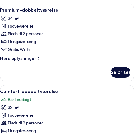
til
Indlæs
Et hotelværelse med seng, skrivebord, 
2
4
Premium-dobbeltværelse
alle
personer
34 m²
billeder
1 soveværelse
af
Premium-
Plads til 2 personer
dobbeltværelse
1 kingsize-seng
Gratis Wi-Fi
Flere
Flere oplysninger
oplysninger
om
Se priser
Premium-
dobbeltværelse
Indlæs
Et hotelværelse med en stor seng, en b
4
Comfort-dobbeltværelse
alle
Bakkeudsigt
billeder
32 m²
af
Comfort-
1 soveværelse
dobbeltværelse
Plads til 2 personer
1 kingsize-seng