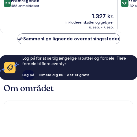
Maxime
Tropez
9.0
9.0
Fremragende
Fre
9,0
9,0
Centrum
Gassin
ud
ud
488 anmeldelser
132 
af
af
Prisen
1.327 kr.
10,
10,
er
Fremragende,
Fremrag
inkluderer skatter og gebyrer
1.327 kr.
6. sep. - 7. sep.
488
132
anmeldelser
anmelde
Sammenlign lignende overnatningssteder
Log på for at se tilgængelige rabatter og fordele. Flere
fordele til flere eventyr.
Log på
Tilmeld dig nu – det er gratis
Om området