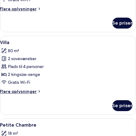
Flere
Flere oplysninger
oplysninger
om
Se priser
Premium-
dobbeltværelse
Indlæs
En pænt redt seng med en bamse, to 
4
Villa
alle
80 m²
billeder
2 soveværelser
af
Villa
Plads til 4 personer
2 kingsize-senge
Gratis Wi-Fi
Flere
Flere oplysninger
oplysninger
om
Se priser
Villa
Indlæs
Et værelse med en seng, en stol, en 
4
Petite Chambre
alle
18 m²
billeder