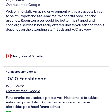
Oversæt med Google
Welcoming staff. Amazing environment with easy access by car
to Saint-Tropez and Ste-Maxime. Wonderful pool, bar and
grounds. Room terrasses could be better maintained and
concierge service is not really offered unless you ask and then it
depends on the attending staff. Beds and A/C are very
comfortable. Overall a wonderful stay!
Eileen, rejse på 3 nætter
Verificeret anmeldelse
10/10 Enestående
19. jul. 2026
Oversæt med Google
Funcionarios educados e prestativos. Nao tomei o breakfast
entao nao posso falar . A quadra de tenis e as raquetes
oferecidas pelo hotel foram otimas.