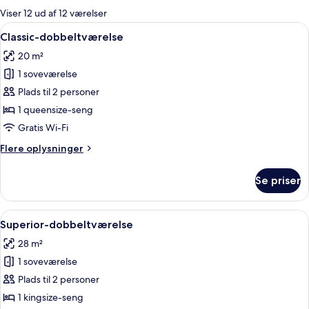
for
Viser 12 ud af 12 værelser
værelser
Indlæs
Et hotelværelse med en stor seng, to
4
Classic-dobbeltværelse
alle
20 m²
billeder
1 soveværelse
af
Classic-
Plads til 2 personer
dobbeltværelse
1 queensize-seng
Gratis Wi-Fi
Flere
Flere oplysninger
oplysninger
om
Se priser
Classic-
dobbeltværelse
Indlæs
Et hotelværelse med en stor seng, e
4
Superior-dobbeltværelse
alle
28 m²
billeder
1 soveværelse
af
Superior-
Plads til 2 personer
dobbeltværelse
1 kingsize-seng