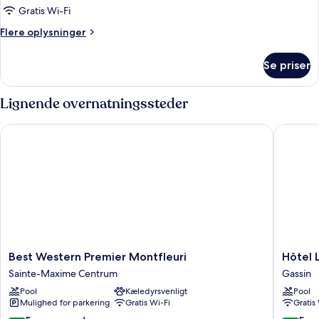
Gratis Wi-Fi
Flere
Flere oplysninger
oplysninger
om
Se priser
Comfort-
dobbeltværelse
Lignende overnatningssteder
Best Western Premier Montfleuri
Hôtel Le
Best
Hôtel
Best Western Premier Montfleuri
Hôtel 
Western
Les
Sainte-Maxime Centrum
Gassin
Premier
Capucin
Pool
Kæledyrsvenligt
Pool
Montfleuri
-
Mulighed for parkering
Gratis Wi-Fi
Gratis
Sainte-
Saint