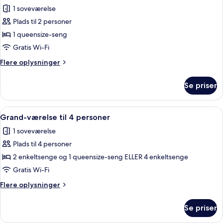
1 soveværelse
af
Petite
Plads til 2 personer
Chambre
1 queensize-seng
Gratis Wi-Fi
Flere
Flere oplysninger
oplysninger
om
Se priser
Petite
Chambre
Indlæs
Et soveværelse med en stor seng, et sk
4
Grand-værelse til 4 personer
alle
1 soveværelse
billeder
Plads til 4 personer
af
Grand-
2 enkeltsenge og 1 queensize-seng ELLER 4 enkeltsenge
værelse
Gratis Wi-Fi
til
Flere
Flere oplysninger
4
oplysninger
personer
om
Se priser
Grand-
værelse