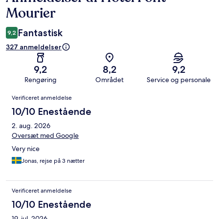
Mourier
Fantastisk
9,2
327 anmeldelser
9,2
8,2
9,2
Rengøring
Området
Service og personale
Anmeldelser
Verificeret anmeldelse
10/10 Enestående
2. aug. 2026
Oversæt med Google
Very nice
Jonas, rejse på 3 nætter
Verificeret anmeldelse
10/10 Enestående
19. jul. 2026