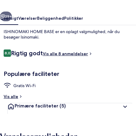
rige
Næste
39+
Oversigt
Værelser
Beliggenhed
Politikker
ISHINOMAKI HOME BASE er en oplagt valgmulighed, når du
besøger Isinomaki.
Anmeldelser
Rigtig godt
8,0
Vis alle 8 anmeldelser
8,0 ud af 10.
Populære faciliteter
Lounge i lobbyen
Gratis Wi-Fi
Vis alle
Primære faciliteter
(5)