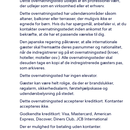
Dette overnatningssted udlejes af en professionel vært,
der udlejer som en virksomhed eller et erhverv.
Dette overnatningssted har udendørsområder såsom
altaner, balkoner eller terrasser, der muligvis ikke er
egnede for børn. Hvis du har spørgsmål, anbefaler vi, at du
kontakter overnatningsstedet inden ankomst for at
bekræfte, at de har et passende værelse til dig.
Den japanske regering påkræver, at alle internationale
gæster skal fremsætte deres pasnummer og nationalitet,
når de indregistrerer sig på et overnatningssted (kroer,
hoteller, moteller osv.). Alle overnatningssteder skal
desuden tage en kopi af de indregistrerede gæsters pas,
som arkiveres.
Dette overnatningssted har ingen elevator.
Gæster kan være helt rolige, da der er brandslukker,
røgalarm, sikkerhedsalarm, førstehjælpskasse og
udendørsbelysning på stedet.
Dette overnatningssted accepterer kreditkort. Kontanter
accepteres ikke.
Godkendte kreditkort: Visa, Mastercard, American
Express, Discover, Diners Club, JCB International
Der er mulighed for betaling uden kontanter.