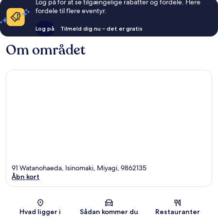
Log på for at se tilgængelige rabatter og fordele. Flere
fordele til flere eventyr.
Log på
Tilmeld dig nu – det er gratis
Om området
91 Watanohaeda, Isinomaki, Miyagi, 9862135
Åbn kort
Kort
Hvad ligger i
Sådan kommer du
Restauranter