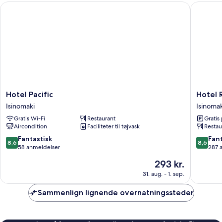
Hotel Pacific
Hotel Ro
(Eda)
Hotel
Hotel
Hotel Pacific
Hotel 
Pacific
Route
Isinomaki
Isinomak
Isinomaki
Inn
Gratis Wi-Fi
Restaurant
Gratis
Ishinoma
Aircondition
Faciliteter til tøjvask
Restau
Chuo
Isinomak
8.6
8.6
Fantastisk
Fant
8,6
8,6
ud
ud
58 anmeldelser
287 
af
af
Prisen
293 kr.
10,
10,
er
Fantastisk,
Fantasti
31. aug. - 1. sep.
293 kr.
58
287
anmeldelser
anmelde
Sammenlign lignende overnatningssteder