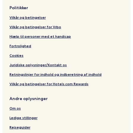
e
e
Politikker
b
r
i
Vilkår og betingelser
t
a
Vilkår og betingelser for Vrbo
Hjælp til personer med et handicap
Fortrolighed
Cookies
Juridiske oplysninger/Kontakt os
Retningslinjer for indhold og indberetning af indhold
Vilkår og betingelser for Hotels.com Rewards
Andre oplysninger
Om os
Ledige stillinger
Rejseguider