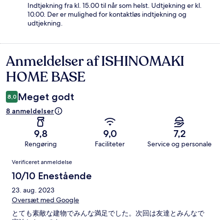
Indtjekning fra kl. 15.00 til når som helst. Udtjekning er kl.
10.00. Der er mulighed for kontaktløs indtjekning og
udtjekning.
Anmeldelser af ISHINOMAKI
Anmeldelser
HOME BASE
Meget godt
8,0
8 anmeldelser
9,8
9,0
7,2
Rengøring
Faciliteter
Service og personale
Anmeldelser
Verificeret anmeldelse
10/10 Enestående
23. aug. 2023
Oversæt med Google
とても素敵な建物でみんな満足でした。次回は友達とみんなで