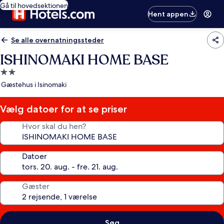
Gå til hovedsektionen
Hent appen
Se alle overnatningssteder
ISHINOMAKI HOME BASE
2.0-
stjernet
Gæstehus i Isinomaki
overnatningssted
Vælg datoer for at se priser
Hvor skal du hen?
Datoer
Gæster
Søg