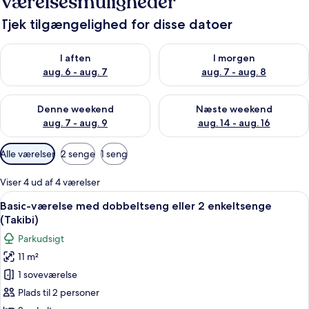
Værelsesmuligheder
Tjek tilgængelighed for disse datoer
Tjek tilgængelighed for i aften aug. 6 - aug. 7
Tjek tilgængelighed for i morg
I aften
I morgen
aug. 6 - aug. 7
aug. 7 - aug. 8
Tjek tilgængelighed for denne weekend aug. 7 - aug. 9
Tjek tilgængelighed for næste
Denne weekend
Næste weekend
aug. 7 - aug. 9
aug. 14 - aug. 16
Tilgængelige
Alle værelser
2 senge
1 seng
filtre
for
Viser 4 ud af 4 værelser
værelser
Indlæs
Et soveværelse med sengegavl i træ, e
8
Basic-værelse med dobbeltseng eller 2 enkeltsenge
alle
(Takibi)
billeder
Parkudsigt
af
11 m²
Basic-
1 soveværelse
værelse
med
Plads til 2 personer