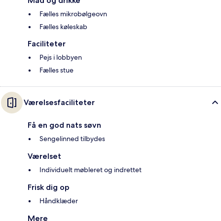
Mad og drikke
Fælles mikrobølgeovn
Fælles køleskab
Faciliteter
Pejs i lobbyen
Fælles stue
Værelsesfaciliteter
Få en god nats søvn
Sengelinned tilbydes
Værelset
Individuelt møbleret og indrettet
Frisk dig op
Håndklæder
Mere