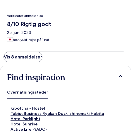
す。 大変モダンで綺麗な建物だっただけに、残念でした。
Verificeret anmeldelse
8/10 Rigtig godt
25. jun. 2023
toshiyuki, rejse på 1 nat
Vis 8 anmeldelser
Find inspiration
Overnatningssteder
L
Kibotcha - Hostel
i
L
Tabist Business Ryokan Duck Ishinomaki Hebita
n
i
L
Hotel Parklight
k
n
i
L
Hotel Sunrise
å
k
n
i
L
Active Life -YADO-