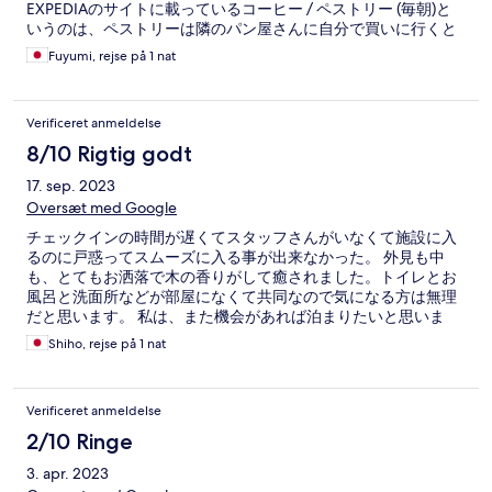
EXPEDIAのサイトに載っているコーヒー / ペストリー (毎朝)と
いうのは、ペストリーは隣のパン屋さんに自分で買いに行くと
いう意味でした。私たちが泊まったのは土曜日から日曜日にか
Fuyumi, rejse på 1 nat
けてだったので、パン屋さんが開いていませんでした。
Verificeret anmeldelse
8/10 Rigtig godt
17. sep. 2023
Oversæt med Google
チェックインの時間が遅くてスタッフさんがいなくて施設に入
るのに戸惑ってスムーズに入る事が出来なかった。 外見も中
も、とてもお洒落で木の香りがして癒されました。トイレとお
風呂と洗面所などが部屋になくて共同なので気になる方は無理
だと思います。 私は、また機会があれば泊まりたいと思いま
す。 隣のファミリーマート1000円以上買うと300円引きのチケ
Shiho, rejse på 1 nat
ットがあるのでチェックインしてから、お買い物に行く事をお
勧めします。
Verificeret anmeldelse
2/10 Ringe
3. apr. 2023