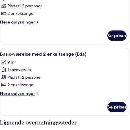
Standardværelse
Plads til 2 personer
med
2 enkeltsenge
2
Flere
Flere oplysninger
enkeltsenge
oplysninger
(Hato)
om
Se priser
Standardværelse
med
2
Indlæs
Et soveværelse med seng, en træstige,
7
enkeltsenge
Basic-værelse med 2 enkeltsenge (Eda)
alle
(Hato)
9 m²
billeder
1 soveværelse
af
Basic-
Plads til 2 personer
værelse
2 enkeltsenge
med
Flere
Flere oplysninger
2
oplysninger
enkeltsenge
om
Se priser
Basic-
(Eda)
værelse
med
Lignende overnatningssteder
2
enkeltsenge