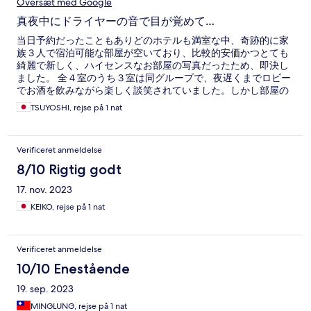
Oversæt med Google
真夜中にドライヤーの音で目が覚めて…
当日予約だったこともありどのホテルも満室な中、奇跡的に家
族３人で宿泊可能な部屋が空いており、比較的安価かつとても
綺麗で新しく、ハイセンスなお部屋の写真だったため、即決し
ました。 全４室のうち３室は同グループで、夜遅くまでロビー
でお酒を飲みながら楽しく談笑されていました。しかし部屋の
防音効果がほぼ皆無なため非常にうるさく、なかなか寝付けま
TSUYOSHI, rejse på 1 nat
せんでした。 浴室とトイレは共用なのですが、ようやく眠れ
た…と思ったら、今度は薄い壁一枚隔てた浴室の脱衣所からド
ライヤーの爆音が鳴り出し、結局午前2時頃に完全に覚醒してし
Verificeret anmeldelse
まい、朝まで一睡も出来ませんでした。 グループのお客さん達
からは「何でオマエラいんの？」的な排他的オーラ満載の視線
8/10 Rigtig godt
を浴びせられ、トイレに立つのも決死の覚悟が必要な始末で、
17. nov. 2023
結論としては滞在中リラックス出来た時間は１秒たりともあり
ませんでした。 もちろん、グループのお客さんが悪かったとは
KEIKO, rejse på 1 nat
全然思っておらず、むしろせっかく水入らずで楽しんでいる所
に割って入ってしまって申し訳ない気持ちになっておりまし
た。 今回のようなある意味「悲劇」が二度と起きないように、
Verificeret anmeldelse
今後は単一グループが3部屋を占めるようなケースの際は予約を
取れなくすべきです。 そして何より、防音性能の向上を検討す
10/10 Enestående
べきと考えます。それが出来ないのなら、ドミトリーホテルの
19. sep. 2023
要素が少なくないことについて、予約段階でちゃんと理解出来
る様、もう少し解りやすく説明して頂く必要があると感じま
MINGLUNG, rejse på 1 nat