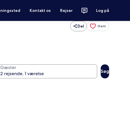
tningssted
Kontakt os
Rejser
Log på
Del
Gem
Gæster
Søg