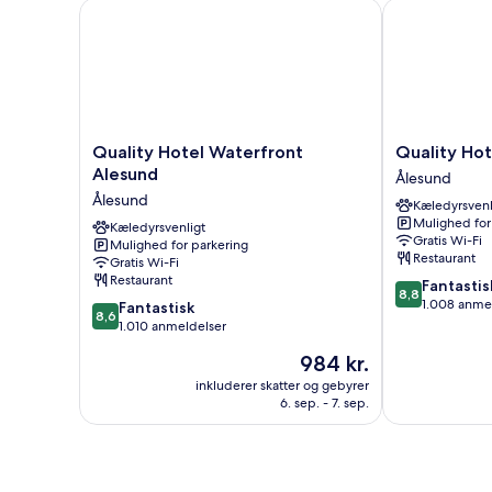
Quality Hotel Waterfront Alesund
Quality Hotel
Quality
Quality
Quality Hotel Waterfront
Quality Hot
Hotel
Hotel
Alesund
Ålesund
Waterfront
Ålesund
Ålesund
Kæledyrsvenl
Alesund
Ålesund
Mulighed for
Ålesund
Kæledyrsvenligt
Gratis Wi-Fi
Mulighed for parkering
Restaurant
Gratis Wi-Fi
Restaurant
8.8
Fantastis
8,8
ud
1.008 anme
8.6
Fantastisk
8,6
af
ud
1.010 anmeldelser
10,
af
Prisen
984 kr.
Fantastisk,
10,
er
1.008
Fantastisk,
inkluderer skatter og gebyrer
984 kr.
anmeldelser
6. sep. - 7. sep.
1.010
anmeldelser