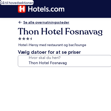
Gå til hovedsektionen
Se alle overnatningssteder
Thon Hotel Fosnavag
3.5-
stjernet
Hotel i Heroy med restaurant og bar/lounge
overnatningssted
Vælg datoer for at se priser
Hvor skal du hen?
Billedgalleri
for
Thon
Hotel
Fosnavag