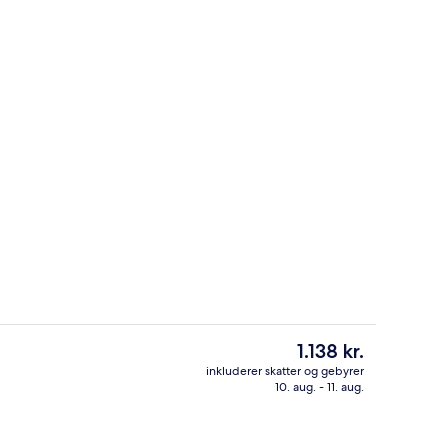
Terrasse/gårdhave
- indsendt af Pack&Travel
Den
1.138 kr.
nuværende
inkluderer skatter og gebyrer
pris
10. aug. - 11. aug.
enmadsbuffet hver dag
Lobby
er
1.138 kr.