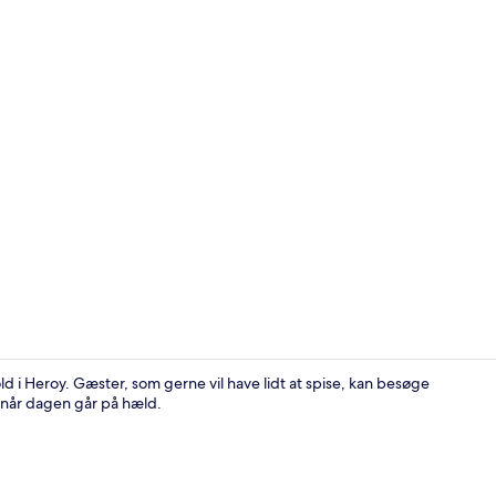
Skabervideo 
d i Heroy. Gæster, som gerne vil have lidt at spise, kan besøge
, når dagen går på hæld.
Gratis morg