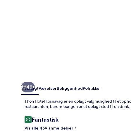
48+
Oversigt
Værelser
Beliggenhed
Politikker
Thon Hotel Fosnavag er en oplagt valgmulighed til et ophol
restauranten, baren/loungen er et oplagt sted til en drink
Anmeldelser
Fantastisk
9,2
9,2 ud af 10.
Vis alle 459 anmeldelser