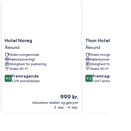
Hotel Noreg
Thon Hotel Ålesund
Hotel
Thon
Hotel Noreg
Thon Hotel Ålesund
Noreg
Hotel
Ålesund
Ålesund
Ålesund
Ålesund
Gratis morgenmad
Gratis morgenmad
Ålesund
Kæledyrsvenligt
Kæledyrsvenligt
Mulighed for parkering
Mulighed for parkering
Gratis Wi-Fi
Gratis Wi-Fi
9.0
9.2
Fremragende
Fremragende
9,0
9,2
ud
ud
1.219 anmeldelser
1.007 anmeldelser
af
af
10,
10,
Prisen
999 kr.
Fremragende,
Fremragende,
er
1.219
1.007
inkluderer skatter og gebyrer
inkluderer 
999 kr.
anmeldelser
anmeldelser
3. sep. - 4. sep.