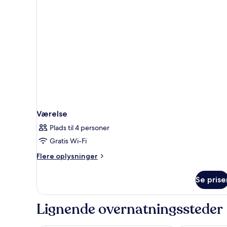
Værelse
Plads til 4 personer
Gratis Wi-Fi
Flere
Flere oplysninger
oplysninger
om
Se prise
Værelse
Lignende overnatningssteder