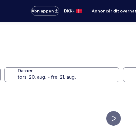
•
Åbn appen
DKK
Annoncér dit overna
Datoer