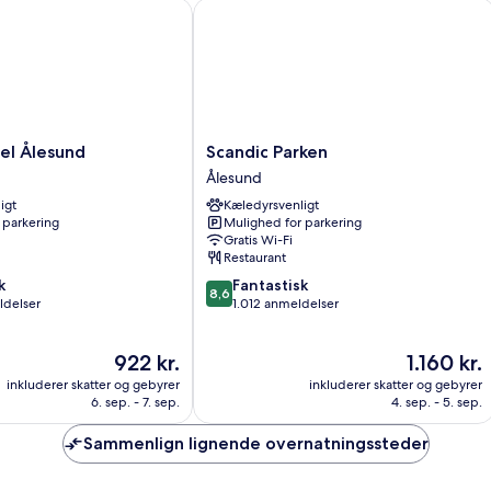
 Ålesund
Scandic Parken
Scandic
el Ålesund
Scandic Parken
Parken
Ålesund
Ålesund
igt
Kæledyrsvenligt
 parkering
Mulighed for parkering
Gratis Wi-Fi
Restaurant
8.6
k
Fantastisk
8,6
ud
ldelser
1.012 anmeldelser
af
10,
Prisen
Prisen
922 kr.
1.160 kr.
Fantastisk,
er
er
1.012
inkluderer skatter og gebyrer
inkluderer skatter og gebyrer
922 kr.
1.160 kr.
anmeldelser
6. sep. - 7. sep.
4. sep. - 5. sep.
Sammenlign lignende overnatningssteder