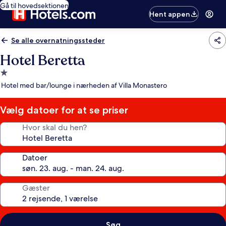
Gå til hovedsektionen
Hent appen
Se alle overnatningssteder
Hotel Beretta
1.0-
stjernet
Hotel med bar/lounge i nærheden af Villa Monastero
overnatningssted
Vælg datoer for at se priser
Hvor skal du hen?
Datoer
Gæster
Søg