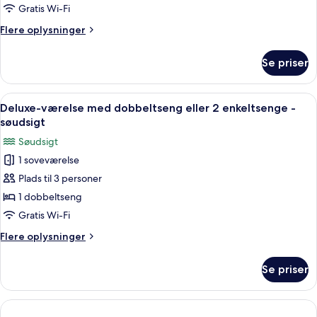
dobbeltseng
Gratis Wi-Fi
eller
Flere
Flere oplysninger
2
oplysninger
enkeltsenge
om
Se priser
Superior-
-
værelse
søudsigt
med
Indlæs
Et hotelværelse med to senge, et klæ
5
dobbeltseng
Deluxe-værelse med dobbeltseng eller 2 enkeltsenge -
alle
eller
søudsigt
2
billeder
Søudsigt
enkeltsenge
af
-
1 soveværelse
Deluxe-
søudsigt
Plads til 3 personer
værelse
med
1 dobbeltseng
dobbeltseng
Gratis Wi-Fi
eller
Flere
Flere oplysninger
2
oplysninger
enkeltsenge
om
Se priser
Deluxe-
-
værelse
søudsigt
med
dobbeltseng