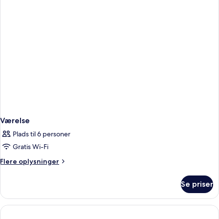
Værelse
Plads til 6 personer
Gratis Wi-Fi
Flere
Flere oplysninger
oplysninger
om
Se priser
Værelse