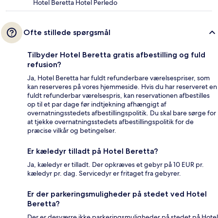
Hotel Beretta Hotel Perledo
Ofte stillede spørgsmål
Tilbyder Hotel Beretta gratis afbestilling og fuld
refusion?
Ja, Hotel Beretta har fuldt refunderbare værelsespriser, som
kan reserveres på vores hjemmeside. Hvis du har reserveret en
fuldt refunderbar værelsespris, kan reservationen afbestilles
op til et par dage før indtjekning afhængigt af
overnatningsstedets afbestillingspolitik. Du skal bare sørge for
at tjekke overnatningsstedets afbestillingspolitik for de
præcise vilkår og betingelser.
Er kæledyr tilladt på Hotel Beretta?
Ja, kæledyr er tilladt. Der opkræves et gebyr på 10 EUR pr.
kæledyr pr. dag. Servicedyr er fritaget fra gebyrer.
Er der parkeringsmuligheder på stedet ved Hotel
Beretta?
Der er desværre ikke parkeringsmuligheder på stedet på Hotel