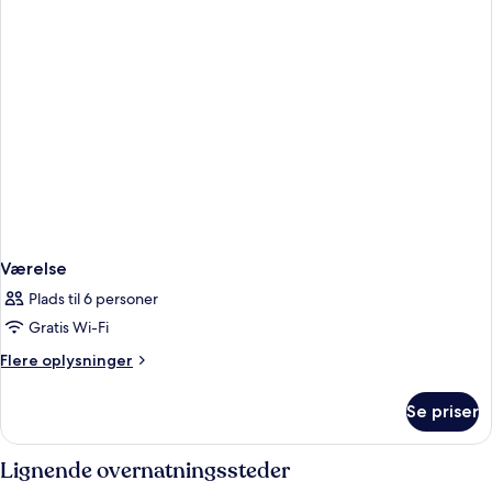
Værelse
Plads til 6 personer
Gratis Wi-Fi
Flere
Flere oplysninger
oplysninger
om
Se priser
Værelse
Lignende overnatningssteder