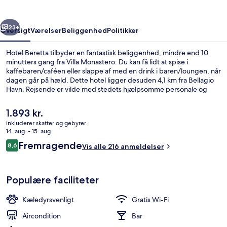
rige
Næste
23+
Oversigt
Værelser
Beliggenhed
Politikker
Hotel Beretta tilbyder en fantastisk beliggenhed, mindre end 10
minutters gang fra Villa Monastero. Du kan få lidt at spise i
kaffebaren/caféen eller slappe af med en drink i baren/loungen, når
dagen går på hæld. Dette hotel ligger desuden 4,1 km fra Bellagio
Havn. Rejsende er vilde med stedets hjælpsomme personale og
morgenmad.
Den
1.893 kr.
nuværende
inkluderer skatter og gebyrer
pris
14. aug. - 15. aug.
Indvendig detalje
er
Anmeldelser
Fremragende
8,6
Vis alle 216 anmeldelser
1.893 kr.
8,6 ud af 10.
Populære faciliteter
Kæledyrsvenligt
Gratis Wi-Fi
Aircondition
Bar