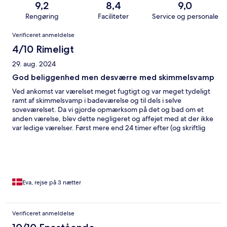
9,2
8,4
9,0
Rengøring
Faciliteter
Service og personale
Anmeldelser
Verificeret anmeldelse
4/10 Rimeligt
29. aug. 2024
God beliggenhed men desværre med skimmelsvamp
Ved ankomst var værelset meget fugtigt og var meget tydeligt
ramt af skimmelsvamp i badeværelse og til dels i selve
soveværelset. Da vi gjorde opmærksom på det og bad om et
anden værelse, blev dette negligeret og affejet med at der ikke
var ledige værelser. Først mere end 24 timer efter (og skriftlig
henvendelse til hotels.com) blev værelset forsøgt rengjort med
klor. Det er tydeligt at der er problemer med fugt over loft. Da
dette også var i fordelingsgangen. Ellers god beliggenhed,
udemærket morgenmadsbuffet. Hotellet har potentiale - men
på nuværende tidspunkt er det ikke pengene værd.
Eva, rejse på 3 nætter
Verificeret anmeldelse