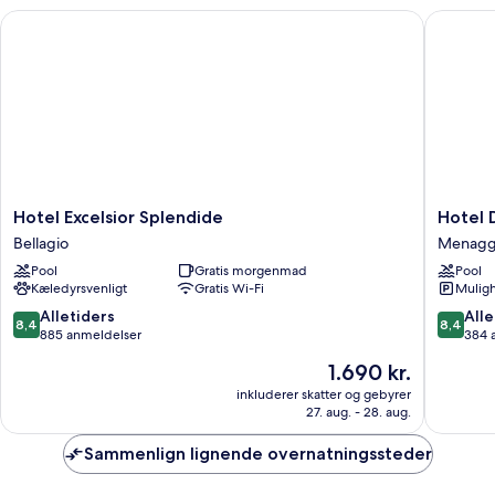
Hotel Excelsior Splendide
Hotel Du
Hotel
Hotel
Hotel Excelsior Splendide
Hotel 
Excelsior
Du
Bellagio
Menagg
Splendide
Lac
Pool
Gratis morgenmad
Pool
Bellagio
Menagg
Kæledyrsvenligt
Gratis Wi-Fi
Muligh
8.4
8.4
Alletiders
Alle
8,4
8,4
ud
ud
885 anmeldelser
384 
af
af
Prisen
1.690 kr.
10,
10,
er
Alletiders,
Alletider
inkluderer skatter og gebyrer
1.690 kr.
27. aug. - 28. aug.
885
384
anmeldelser
anmelde
Sammenlign lignende overnatningssteder