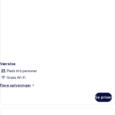
eller
2
enkeltsenge
-
søudsigt
Værelse
Plads til 6 personer
Gratis Wi-Fi
Flere
Flere oplysninger
oplysninger
om
Se priser
Værelse