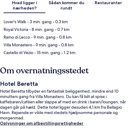
Hvad ligger i
Sådan kommer du
Restauranter
nærheden?
rundt
Lover's Walk
- 3 min. gang
- 0.3 km
Royal Victoria
- 8 min. gang
- 0.7 km
Ramo di Lecco
- 9 min. gang
- 0.8 km
Villa Monastero
- 9 min. gang
- 0.8 km
Castello di Vezio
- 15 min. gang
- 1.2 km
Om overnatningsstedet
Hotel Beretta
Hotel Beretta tilbyder en fantastisk beliggenhed, mindre end 10
minutters gang fra Villa Monastero. Du kan få lidt at spise i
kaffebaren/caféen eller slappe af med en drink i baren/loungen, når
dagen går på hæld. Dette hotel ligger desuden 4,1 km fra Bellagio
Havn. Rejsende er vilde med stedets hjælpsomme personale og
morgenmad.
Oplysninger om afbestillingsrettigheder