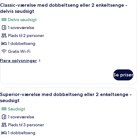
Indlæs
Et soveværelse med en seng, et skrive
14
Classic-værelse med dobbeltseng eller 2 enkeltsenge -
alle
delvis søudsigt
billeder
Delvis søudsigt
af
1 soveværelse
Classic-
Plads til 2 personer
værelse
med
1 dobbeltseng
dobbeltseng
Gratis Wi-Fi
eller
Flere
Flere oplysninger
2
oplysninger
enkeltsenge
om
Se priser
Classic-
-
værelse
delvis
med
Indlæs
Et hotelværelse med to senge, et fjern
søudsigt
7
dobbeltseng
Superior-værelse med dobbeltseng eller 2 enkeltsenge -
alle
eller
søudsigt
2
billeder
Søudsigt
enkeltsenge
af
-
1 soveværelse
Superior-
delvis
Plads til 3 personer
værelse
søudsigt
med
1 dobbeltseng