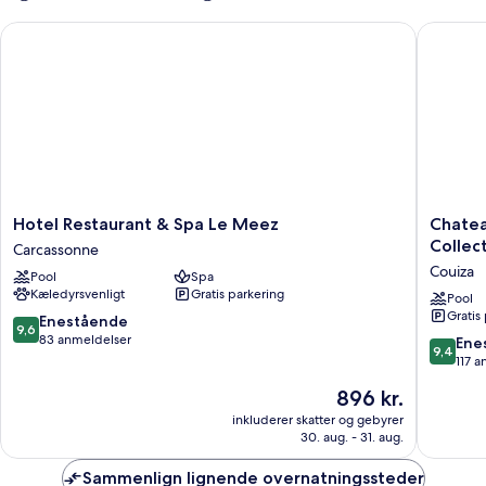
Hotel Restaurant & Spa Le Meez
Chateau 
Hotel
Chateau
Hotel Restaurant & Spa Le Meez
Chatea
Restaurant
des
Collec
Carcassonne
&
Ducs
Couiza
Pool
Spa
Spa
de
Kæledyrsvenligt
Gratis parkering
Le
Joyeuse
Pool
Gratis
Meez
BW
9.6
Enestående
9,6
Carcassonne
Signatu
ud
83 anmeldelser
9.4
Ene
9,4
Collecti
af
ud
117 
Couiza
10,
af
Prisen
896 kr.
Enestående,
10,
er
83
Eneståe
inkluderer skatter og gebyrer
896 kr.
anmeldelser
30. aug. - 31. aug.
117
anmelde
Sammenlign lignende overnatningssteder