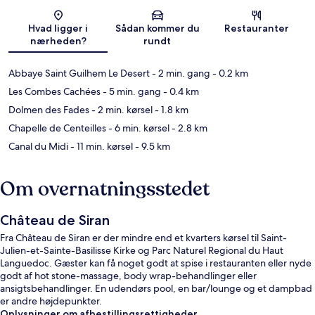
Kort
Hvad ligger i
Sådan kommer du
Restauranter
nærheden?
rundt
Abbaye Saint Guilhem Le Desert
- 2 min. gang
- 0.2 km
Les Combes Cachées
- 5 min. gang
- 0.4 km
Dolmen des Fades
- 2 min. kørsel
- 1.8 km
Chapelle de Centeilles
- 6 min. kørsel
- 2.8 km
Canal du Midi
- 11 min. kørsel
- 9.5 km
Om overnatningsstedet
Château de Siran
Fra Château de Siran er der mindre end et kvarters kørsel til Saint-
Julien-et-Sainte-Basilisse Kirke og Parc Naturel Regional du Haut
Languedoc. Gæster kan få noget godt at spise i restauranten eller nyde
godt af hot stone-massage, body wrap-behandlinger eller
ansigtsbehandlinger. En udendørs pool, en bar/lounge og et dampbad
er andre højdepunkter.
Oplysninger om afbestillingsrettigheder