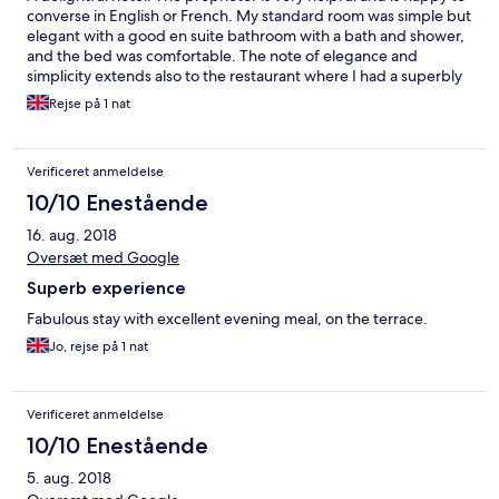
avons eu de belles informations sur le lieu, château chargé
converse in English or French. My standard room was simple but
d’histoire...
elegant with a good en suite bathroom with a bath and shower,
and the bed was comfortable. The note of elegance and
simplicity extends also to the restaurant where I had a superbly
cooked and presented meal. Breakfast was outstanding.
Rejse på 1 nat
Verificeret anmeldelse
10/10 Enestående
16. aug. 2018
Oversæt med Google
Superb experience
Fabulous stay with excellent evening meal, on the terrace.
Jo, rejse på 1 nat
Verificeret anmeldelse
10/10 Enestående
5. aug. 2018