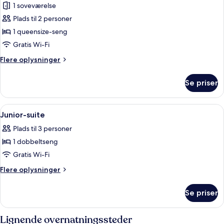
1 soveværelse
billeder
Plads til 2 personer
af
Comfort-
1 queensize-seng
værelse
Gratis Wi-Fi
Flere
Flere oplysninger
oplysninger
om
Se priser
Comfort-
værelse
Indlæs
Et hotelværelse med seng, sofa, stol,
8
Junior-suite
alle
Plads til 3 personer
billeder
1 dobbeltseng
af
Junior-
Gratis Wi-Fi
suite
Flere
Flere oplysninger
oplysninger
om
Se priser
Junior-
suite
Lignende overnatningssteder