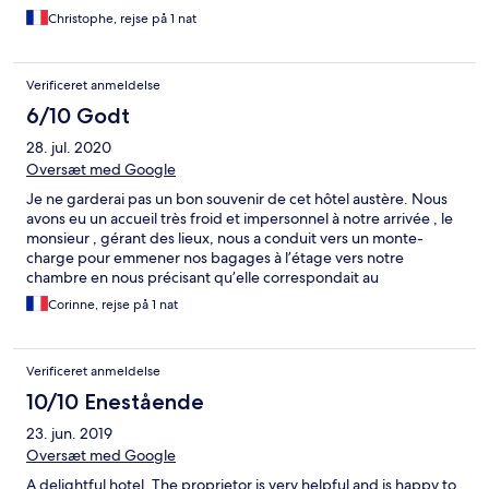
Christophe, rejse på 1 nat
Verificeret anmeldelse
6/10 Godt
28. jul. 2020
Oversæt med Google
Je ne garderai pas un bon souvenir de cet hôtel austère. Nous
avons eu un accueil très froid et impersonnel à notre arrivée , le
monsieur , gérant des lieux, nous a conduit vers un monte-
charge pour emmener nos bagages à l’étage vers notre
chambre en nous précisant qu’elle correspondait au
surclassement demandé , la chambre était propre et bien
Corinne, rejse på 1 nat
meublée, spacieuse, mais la fenêtre ne pouvait pas s’ouvrir sur la
partie basse et cela donnait une impression d’enfermement ! Il
ne nous a pas proposé d ´ouvrir la fenêtre ( à cause du COVID )
Verificeret anmeldelse
et il est parti fâché car je lui ai demandé de changer de
chambre! et lui ai fait quelques remarques . Heureusement le
10/10 Enestående
lendemain nous avons apprécié le petit déjeuner copieux et
23. jun. 2019
qualitatif et la gentillesse de la serveuse, servi dans un très joli
jardin avec de grands arbres. A notre départ nous avons
Oversæt med Google
rencontré la gérante des lieux et son fils , très aimables ,et nous
A delightful hotel. The proprietor is very helpful and is happy to