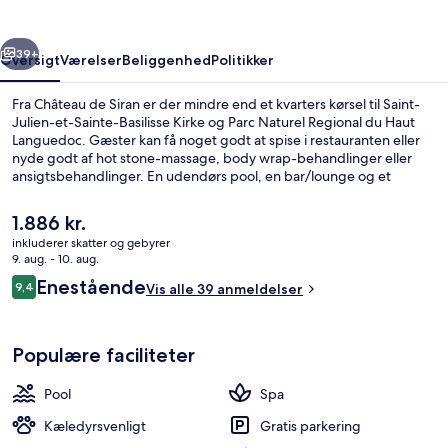
rige
Næste
39+
Oversigt
Værelser
Beliggenhed
Politikker
Fra Château de Siran er der mindre end et kvarters kørsel til Saint-
Julien-et-Sainte-Basilisse Kirke og Parc Naturel Regional du Haut
Languedoc. Gæster kan få noget godt at spise i restauranten eller
nyde godt af hot stone-massage, body wrap-behandlinger eller
ansigtsbehandlinger. En udendørs pool, en bar/lounge og et
dampbad er andre højdepunkter.
Den
1.886 kr.
nuværende
inkluderer skatter og gebyrer
pris
9. aug. - 10. aug.
Behandlingsrum til par, tyrkisk bad
er
Anmeldelser
Enestående
9,4
Vis alle 39 anmeldelser
1.886 kr.
9,4 ud af 10.
Populære faciliteter
Pool
Spa
Kæledyrsvenligt
Gratis parkering