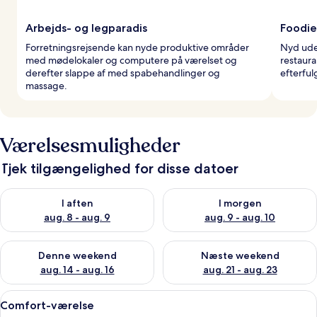
Arbejds- og legparadis
Foodie
Forretningsrejsende kan nyde produktive områder
Nyd ude
med mødelokaler og computere på værelset og
restaura
derefter slappe af med spabehandlinger og
efterfu
massage.
Værelsesmuligheder
Tjek tilgængelighed for disse datoer
Tjek tilgængelighed for i aften aug. 8 - aug. 9
Tjek tilgængelighed for i morg
I aften
I morgen
aug. 8 - aug. 9
aug. 9 - aug. 10
Tjek tilgængelighed for denne weekend aug. 14 - aug. 16
Tjek tilgængelighed for næste
Denne weekend
Næste weekend
aug. 14 - aug. 16
aug. 21 - aug. 23
Indlæs
En pænt redt seng med hvide sengetøj
1
Comfort-værelse
alle