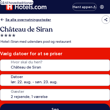
Gå til hovedsektionen
Hent appen
Se alle overnatningssteder
Château de Siran
4.0-
stjernet
Hotel i Siran med udendørs pool og restaurant
overnatningssted
Vælg datoer for at se priser
Hvor skal du hen?
Datoer
Gæster
Søg