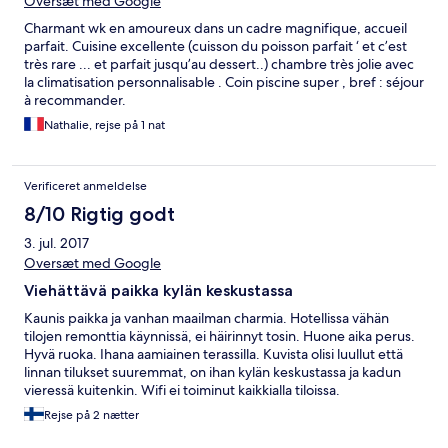
Oversæt med Google
Charmant wk en amoureux dans un cadre magnifique, accueil
parfait. Cuisine excellente (cuisson du poisson parfait ‘ et c’est
très rare ... et parfait jusqu’au dessert..) chambre très jolie avec
la climatisation personnalisable . Coin piscine super , bref : séjour
à recommander.
Nathalie, rejse på 1 nat
Verificeret anmeldelse
8/10 Rigtig godt
3. jul. 2017
Oversæt med Google
Viehättävä paikka kylän keskustassa
Kaunis paikka ja vanhan maailman charmia. Hotellissa vähän
tilojen remonttia käynnissä, ei häirinnyt tosin. Huone aika perus.
Hyvä ruoka. Ihana aamiainen terassilla. Kuvista olisi luullut että
linnan tilukset suuremmat, on ihan kylän keskustassa ja kadun
vieressä kuitenkin. Wifi ei toiminut kaikkialla tiloissa.
Rejse på 2 nætter