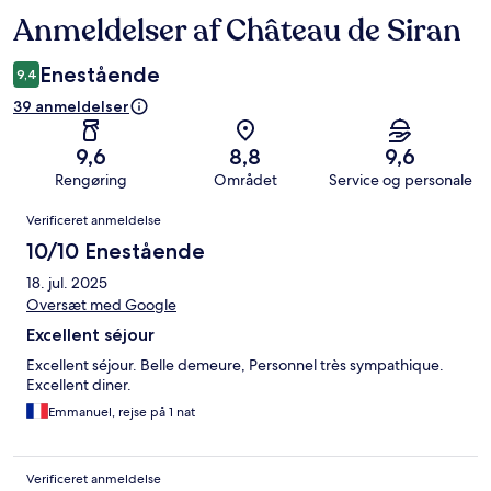
Anmeldelser af Château de Siran
Anmeldelser
Enestående
9,4
39 anmeldelser
9,6
8,8
9,6
Rengøring
Området
Service og personale
Anmeldelser
Verificeret anmeldelse
10/10 Enestående
18. jul. 2025
Oversæt med Google
Excellent séjour
Excellent séjour. Belle demeure, Personnel très sympathique.
Excellent diner.
Emmanuel, rejse på 1 nat
Verificeret anmeldelse